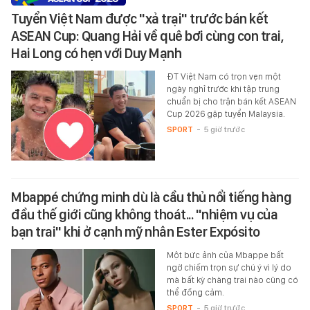
Tuyển Việt Nam được "xả trại" trước bán kết
ASEAN Cup: Quang Hải về quê bơi cùng con trai,
Hai Long có hẹn với Duy Mạnh
ĐT Việt Nam có trọn vẹn một
ngày nghỉ trước khi tập trung
chuẩn bị cho trận bán kết ASEAN
Cup 2026 gặp tuyển Malaysia.
SPORT
-
5 giờ trước
Mbappé chứng minh dù là cầu thủ nổi tiếng hàng
đầu thế giới cũng không thoát... "nhiệm vụ của
bạn trai" khi ở cạnh mỹ nhân Ester Expósito
Một bức ảnh của Mbappe bất
ngờ chiếm trọn sự chú ý vì lý do
mà bất kỳ chàng trai nào cũng có
thể đồng cảm.
SPORT
-
5 giờ trước