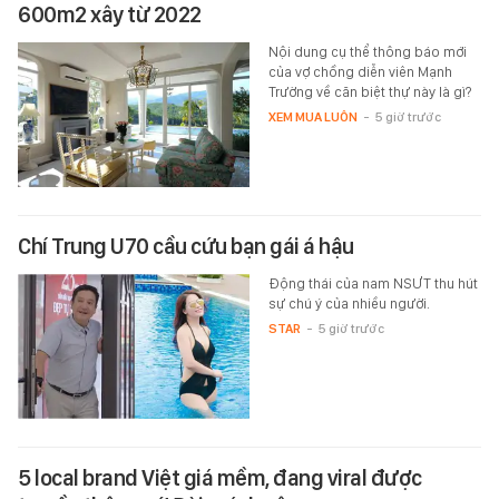
600m2 xây từ 2022
Nội dung cụ thể thông báo mới
của vợ chồng diễn viên Mạnh
Trường về căn biệt thự này là gì?
XEM MUA LUÔN
-
5 giờ trước
Chí Trung U70 cầu cứu bạn gái á hậu
Động thái của nam NSƯT thu hút
sự chú ý của nhiều người.
STAR
-
5 giờ trước
5 local brand Việt giá mềm, đang viral được