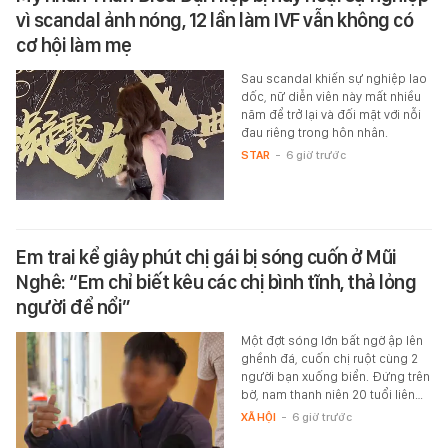
vì scandal ảnh nóng, 12 lần làm IVF vẫn không có
cơ hội làm mẹ
Sau scandal khiến sự nghiệp lao
dốc, nữ diễn viên này mất nhiều
năm để trở lại và đối mặt với nỗi
đau riêng trong hôn nhân.
STAR
-
6 giờ trước
Em trai kể giây phút chị gái bị sóng cuốn ở Mũi
Nghê: “Em chỉ biết kêu các chị bình tĩnh, thả lỏng
người để nổi”
Một đợt sóng lớn bất ngờ ập lên
ghềnh đá, cuốn chị ruột cùng 2
người bạn xuống biển. Đứng trên
bờ, nam thanh niên 20 tuổi liên…
XÃ HỘI
-
6 giờ trước