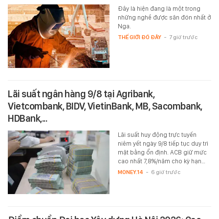
Đây là hiện đang là một trong
những nghề được săn đón nhất ở
Nga.
THẾ GIỚI ĐÓ ĐÂY
-
7 giờ trước
Lãi suất ngân hàng 9/8 tại Agribank,
Vietcombank, BIDV, VietinBank, MB, Sacombank,
HDBank,...
Lãi suất huy động trực tuyến
niêm yết ngày 9/8 tiếp tục duy trì
mặt bằng ổn định. ACB giữ mức
cao nhất 7,8%/năm cho kỳ hạn…
MONEY.14
-
6 giờ trước