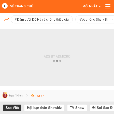
VỀ TRANG CHỦ
MỚI NHẤT
MỚI NHẤT
#Đám cưới Đỗ Hà và chồng thiếu gia
#Vợ chồng Shark Bình 
Xem thêm
Star
Sao Việt
Hội bạn thân Showbiz
TV Show
Đi Soi Sao Đi