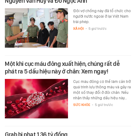
Nguyễn Văn Huy và Đỗ Ngọc Ánh
Đôi vợ chồng này đã tổ chức cho
người nước ngoài ở lại Việt Nam
trái phép.
XÃ HỘI
-
5 giờ trước
Một khi cục máu đông xuất hiện, chúng rất dễ
phát ra 5 dấu hiệu này ở chân: Xem ngay!
Cục máu đông có thể làm cản trở
quá trình lưu thông máu và gây ra
một số thay đổi ở đôi chân. Nếu
nhận thấy những dấu hiệu này…
SỨC KHỎE
-
5 giờ trước
Grab bị phạt 1,36 tỷ đồng