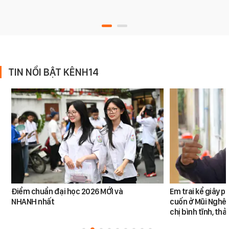
TIN NỔI BẬT KÊNH14
Điểm chuẩn đại học 2026 MỚI và
Em trai kể giây p
NHANH nhất
cuốn ở Mũi Nghê:
chị bình tĩnh, th