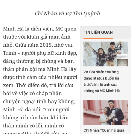
Chí Nhân và vợ Thu Quỳnh
Minh Hà là diễn viên, MC quen
TIN LIÊN QUAN
thuộc với khán giả màn ảnh
nhỏ. Giữa năm 2015, nhờ vai
Trinh – người phụ nữ xinh đẹp,
đáng thương, bị chồng và bạn
thân phản bội mà Minh Hà lấy
Vợ Chí Nhân thường
được tình cảm của nhiều người
đăng status buồn bã
xem. Thời điểm đó, trả lời câu
trước khi lộ ảnh của
chồng và MC Minh Hà
hỏi về việc có chấp nhận
chuyện ngoại tình hay không,
Minh Hà đã nói: “Con người
không ai hoàn hảo, khi bản
thân mình có lỗi, mình có
Chí Nhân: "Quan hệ giữa
mong sự tha thứ để sửa sai