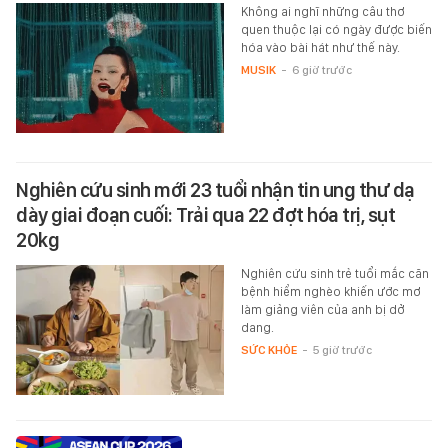
Không ai nghĩ những câu thơ
quen thuộc lại có ngày được biến
hóa vào bài hát như thế này.
MUSIK
-
6 giờ trước
Nghiên cứu sinh mới 23 tuổi nhận tin ung thư dạ
dày giai đoạn cuối: Trải qua 22 đợt hóa trị, sụt
20kg
Nghiên cứu sinh trẻ tuổi mắc căn
bệnh hiểm nghèo khiến ước mơ
làm giảng viên của anh bị dở
dang.
SỨC KHỎE
-
5 giờ trước