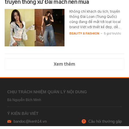
truyền thông xứ Đài mách nên mua
Không chỉ khách du lịch, truyền
thông Đài Loan (Trung Quốc)
cũng đang để mắt tới loạt local
brand Việt với thiết kế đẹp, dễ…
BEAUTY & FASHION
-
5 giờ trước
Xem thêm
CHỊU TRÁCH NHIỆM QUẢN LÝ NỘI DUNG
Bà Nguyễn Bích Minh
Ý KIẾN BÀI VIẾT
bandoc@kenh14.vn
Câu hỏi thường gặp