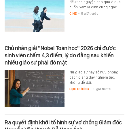
đều tình nguyện cho qua vì quá
cuốn, xem là dính cứng ngắc.
CINE
-
5 giờ trước
Chủ nhân giải "Nobel Toán học" 2026 chỉ được
sinh viên chấm 4,3 điểm, lý do đằng sau khiến
nhiều giáo sư phải đỏ mặt
Nữ giáo sư này sở hữu phong
cách giảng dạy nghiêm túc,
không dễ dãi.
HỌC ĐƯỜNG
-
5 giờ trước
Ra quyết định khởi tố hình sự vợ chồng Giám đốc