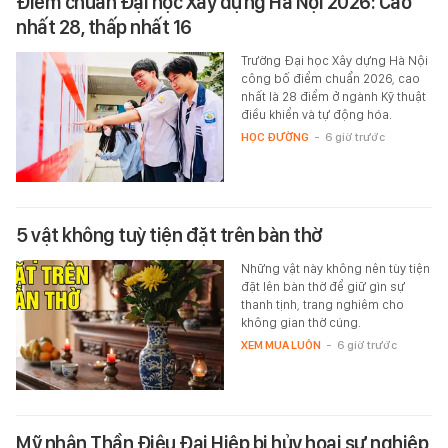
Điểm chuẩn Đại học Xây dựng Hà Nội 2026: Cao
nhất 28, thấp nhất 16
Trường Đại học Xây dựng Hà Nội
công bố điểm chuẩn 2026, cao
nhất là 28 điểm ở ngành Kỹ thuật
điều khiển và tự động hóa.
HỌC ĐƯỜNG
-
6 giờ trước
5 vật không tuỳ tiện đặt trên bàn thờ
Những vật này không nên tùy tiện
đặt lên bàn thờ để giữ gìn sự
thanh tịnh, trang nghiêm cho
không gian thờ cúng.
XEM MUA LUÔN
-
6 giờ trước
Mỹ nhân Thần Điêu Đại Hiệp bị hủy hoại sự nghiệp