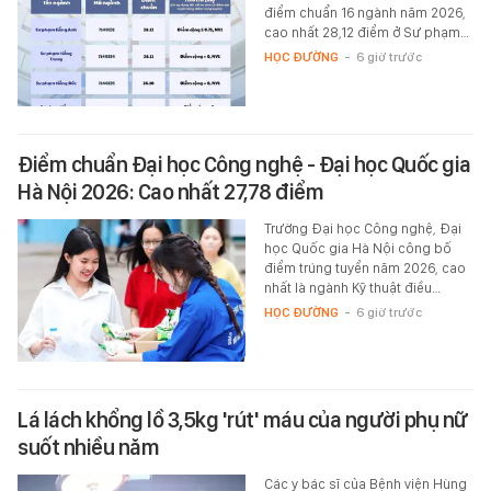
điểm chuẩn 16 ngành năm 2026,
cao nhất 28,12 điểm ở Sư phạm…
HỌC ĐƯỜNG
-
6 giờ trước
Điểm chuẩn Đại học Công nghệ - Đại học Quốc gia
Hà Nội 2026: Cao nhất 27,78 điểm
Trường Đại học Công nghệ, Đại
học Quốc gia Hà Nội công bố
điểm trúng tuyển năm 2026, cao
nhất là ngành Kỹ thuật điều…
HỌC ĐƯỜNG
-
6 giờ trước
Lá lách khổng lồ 3,5kg 'rút' máu của người phụ nữ
suốt nhiều năm
Các y bác sĩ của Bệnh viện Hùng