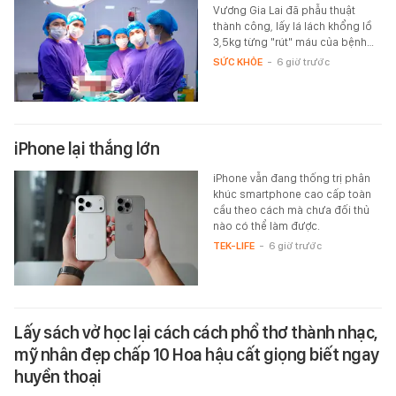
Vương Gia Lai đã phẫu thuật
thành công, lấy lá lách khổng lồ
3,5kg từng "rút" máu của bệnh…
SỨC KHỎE
-
6 giờ trước
iPhone lại thắng lớn
iPhone vẫn đang thống trị phân
khúc smartphone cao cấp toàn
cầu theo cách mà chưa đối thủ
nào có thể làm được.
TEK-LIFE
-
6 giờ trước
Lấy sách vở học lại cách cách phổ thơ thành nhạc,
mỹ nhân đẹp chấp 10 Hoa hậu cất giọng biết ngay
huyền thoại