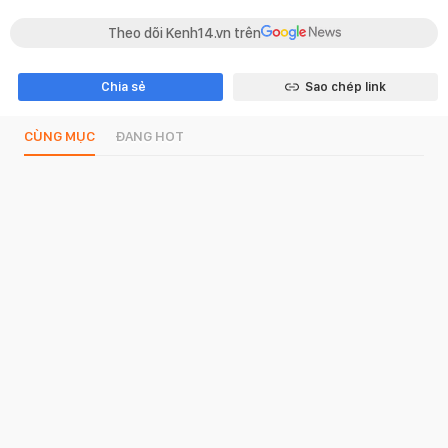
Theo dõi Kenh14.vn trên
Chia sẻ
Sao chép link
CÙNG MỤC
ĐANG HOT