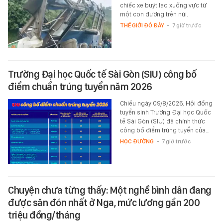
chiếc xe buýt lao xuống vực từ
một con đường trên núi.
THẾ GIỚI ĐÓ ĐÂY
-
7 giờ trước
Trường Đại học Quốc tế Sài Gòn (SIU) công bố
điểm chuẩn trúng tuyển năm 2026
Chiều ngày 09/8/2026, Hội đồng
tuyển sinh Trường Đại học Quốc
tế Sài Gòn (SIU) đã chính thức
công bố điểm trúng tuyển của…
HỌC ĐƯỜNG
-
7 giờ trước
Chuyện chưa từng thấy: Một nghề bình dân đang
được săn đón nhất ở Nga, mức lương gần 200
triệu đồng/tháng