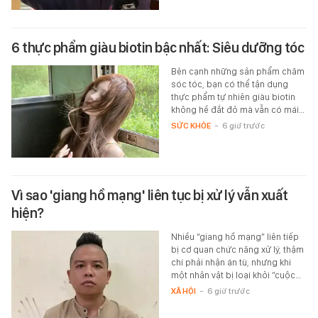
6 thực phẩm giàu biotin bậc nhất: Siêu dưỡng tóc
Bên cạnh những sản phẩm chăm
sóc tóc, bạn có thể tận dụng
thực phẩm tự nhiên giàu biotin
không hề đắt đỏ mà vẫn có mái…
SỨC KHỎE
-
6 giờ trước
Vì sao 'giang hồ mạng' liên tục bị xử lý vẫn xuất
hiện?
Nhiều “giang hồ mạng” liên tiếp
bị cơ quan chức năng xử lý, thậm
chí phải nhận án tù, nhưng khi
một nhân vật bị loại khỏi “cuộc…
XÃ HỘI
-
6 giờ trước