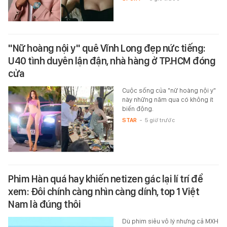
"Nữ hoàng nội y" quê Vĩnh Long đẹp nức tiếng:
U40 tình duyên lận đận, nhà hàng ở TP.HCM đóng
cửa
Cuộc sống của "nữ hoàng nội y"
này những năm qua có không ít
biến động.
STAR
-
5 giờ trước
Phim Hàn quá hay khiến netizen gác lại lí trí để
xem: Đôi chính càng nhìn càng dính, top 1 Việt
Nam là đúng thôi
Dù phim siêu vô lý nhưng cả MXH