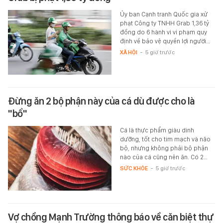
Ủy ban Cạnh tranh Quốc gia xử
phạt Công ty TNHH Grab 1,36 tỷ
đồng do 6 hành vi vi phạm quy
định về bảo vệ quyền lợi người…
XÃ HỘI
-
5 giờ trước
Đừng ăn 2 bộ phận này của cá dù được cho là
"bổ"
Cá là thực phẩm giàu dinh
dưỡng, tốt cho tim mạch và não
bộ, nhưng không phải bộ phận
nào của cá cũng nên ăn. Có 2…
SỨC KHỎE
-
5 giờ trước
Vợ chồng Mạnh Trường thông báo về căn biệt thự