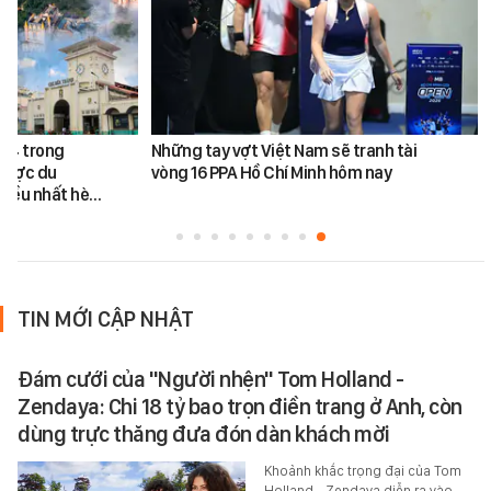
ứ 4 trong
Những tay vợt Việt Nam sẽ tranh tài
được du
vòng 16 PPA Hồ Chí Minh hôm nay
hiều nhất hè…
TIN MỚI CẬP NHẬT
Đám cưới của "Người nhện" Tom Holland -
Zendaya: Chi 18 tỷ bao trọn điền trang ở Anh, còn
dùng trực thăng đưa đón dàn khách mời
Khoảnh khắc trọng đại của Tom
Holland - Zendaya diễn ra vào