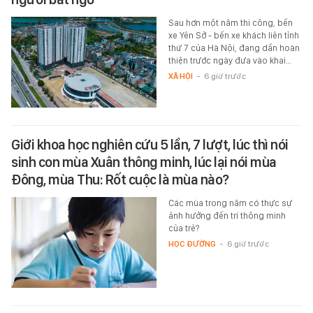
Sau hơn một năm thi công, bến
xe Yên Sở - bến xe khách liên tỉnh
thứ 7 của Hà Nội, đang dần hoàn
thiện trước ngày đưa vào khai…
XÃ HỘI
-
6 giờ trước
Giới khoa học nghiên cứu 5 lần, 7 lượt, lúc thì nói
sinh con mùa Xuân thông minh, lúc lại nói mùa
Đông, mùa Thu: Rốt cuộc là mùa nào?
Các mùa trong năm có thực sự
ảnh hưởng đến trí thông minh
của trẻ?
HỌC ĐƯỜNG
-
6 giờ trước