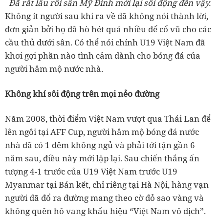
Đã rất lâu rồi sân Mỹ Đình mới lại sôi động đến vậy.
Không ít người sau khi ra về đã không nói thành lời,
đơn giản bởi họ đã hò hét quá nhiều để cổ vũ cho các
cầu thủ dưới sân. Có thể nói chính U19 Việt Nam đã
khơi gợi phần nào tình cảm dành cho bóng đá của
người hâm mộ nước nhà.
Không khí sôi động trên mọi nẻo đường
Năm 2008, thời điểm Việt Nam vượt qua Thái Lan để
lên ngôi tại AFF Cup, người hâm mộ bóng đá nước
nhà đã có 1 đêm không ngủ và phải tới tận gần 6
năm sau, điều này mới lặp lại. Sau chiến thắng ấn
tượng 4-1 trước của U19 Việt Nam trước U19
Myanmar tại Bán kết, chỉ riêng tại Hà Nội, hàng vạn
người đã đổ ra đường mang theo cờ đỏ sao vàng và
không quên hô vang khẩu hiệu “Việt Nam vô địch”.