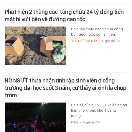
Phát hiện 2 thùng các-tông chứa 24 tỷ đồng tiền
mặt bị vứt bên vệ đường cao tốc
Cơ quan chức năng chưa công
bố nguồn gốc số tiền trên.
THẾ GIỚI ĐÓ ĐÂY
-
6 giờ trước
Nữ NSƯT thừa nhận rình rập sinh viên ở cổng
trường đại học suốt 3 năm, cứ thấy ai xinh là chụp
trộm
Chia sẻ của nữ NSƯT khiến người
hâm mộ không khỏi hoang
mang.
CINE
-
6 giờ trước