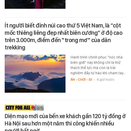
Ít người biết đỉnh núi cao thứ 5 Việt Nam, là “cột
mốc thiêng liêng đẹp nhất biên cương” ở độ cao
trên 3.000m, điểm đến "trong mơ" của dân
trekking
Hành trình chinh phục "nóc nhà
biên giới" này không chỉ là thử
thách thể lực mà còn là trải
nghiệm đầy tự hào khi chạm tay…
ĂN - CHƠI - ĐI
-
6 giờ trước
Diện mạo mới của bến xe khách gần 120 tỷ đồng ở
Hà Nội sau hơn một năm thi công khiến nhiều
người bất ngờ