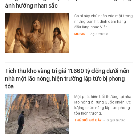
ảnh hưởng nhan sắc
Ca sĩ này chủ nhân của một trong
những bản hit đình đám hàng
đầu làng nhạc Việt.
MUSIK
-
7 giờ trước
Tịch thu kho vàng trị giá 11.660 tỷ đồng dưới nền
nhà một lão nông, hiện trường lập tức bị phong
tỏa
Một phát hiện bất thường tại nhà
lão nông ở Trung Quốc khiến lực
lượng chức năng lập tức phong
tỏa hiện trường.
THẾ GIỚI ĐÓ ĐÂY
-
6 giờ trước