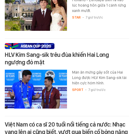
lúc hoàng hôn giữa 1 cánh rừng
xanh mướt.
STAR
-
7 giờ trước
HLV Kim Sang-sik trêu đùa khiến Hai Long
ngượng đỏ mặt
Màn ăn mừng gây sốt của Hai
Long được HLV Kim Sang-sik tái
hiện cực hóm hỉnh.
SPORT
-
7 giờ trước
Việt Nam có ca sĩ 20 tuổi nổi tiếng cả nước: Nhạc
vang lên ai cũng biết, vượt qua biến cố bỏng nặng