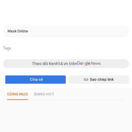
Mask Online
Tags
Theo dõi Kenh14.vn trên
Chia sẻ
Sao chép link
CÙNG MỤC
ĐANG HOT