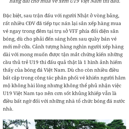
hàng dài chờ mua vé xem U19 Việt Nam thi đấu.
Đặc biệt, sau trận đấu với người Nhật ở vòng bảng,
rất nhiều CĐV đã tiếp tục nán lại sân xếp hàng mua
vé ngay trong đêm tại trụ sở VFF phía đối diện sân
bóng, dù cho phải đến sáng hôm sau quầy bán vé
mới mở cửa. Cảnh tượng hàng nghìn người xếp hàng
dài với mong muốn được tận mắt chứng kiến những
cầu thủ trẻ U19 thi đấu quả thật là 1 hình ảnh hiếm
thấy của bóng đá Việt Nam. Dù cho còn nhiều điều
bất cập trong công tác phân phối vé khiến người hâm
mộ không hài lòng nhưng không thể phủ nhận việc
U19 Việt Nam tạo nên cơn sốt khủng khiếp vẫn là
điều bất ngờ đối với những nhà tổ chức bóng đá nước
nhà.