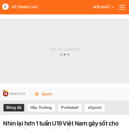
VỀ TRANG CHỦ
MỚI NHẤT
MỚI NHẤT
Xem thêm
Sport
Bóng đá
Hậu Trường
Pickleball
eSports
Nhìn lại hơn 1 tuần U19 Việt Nam gây sốt cho