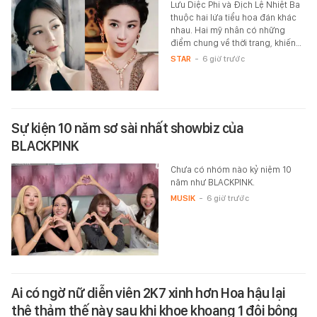
Lưu Diệc Phi và Địch Lệ Nhiệt Ba
thuộc hai lứa tiểu hoa đán khác
nhau. Hai mỹ nhân có những
điểm chung về thời trang, khiến…
STAR
-
6 giờ trước
Sự kiện 10 năm sơ sài nhất showbiz của
BLACKPINK
Chưa có nhóm nào kỷ niệm 10
năm như BLACKPINK.
MUSIK
-
6 giờ trước
Ai có ngờ nữ diễn viên 2K7 xinh hơn Hoa hậu lại
thê thảm thế này sau khi khoe khoang 1 đôi bông