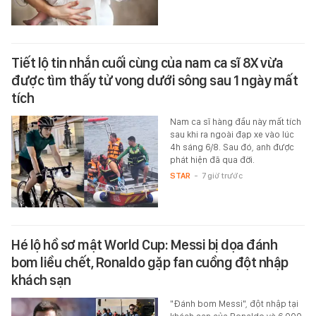
Tiết lộ tin nhắn cuối cùng của nam ca sĩ 8X vừa
được tìm thấy tử vong dưới sông sau 1 ngày mất
tích
Nam ca sĩ hàng đầu này mất tích
sau khi ra ngoài đạp xe vào lúc
4h sáng 6/8. Sau đó, anh được
phát hiện đã qua đời.
STAR
-
7 giờ trước
Hé lộ hồ sơ mật World Cup: Messi bị dọa đánh
bom liều chết, Ronaldo gặp fan cuồng đột nhập
khách sạn
"Đánh bom Messi", đột nhập tại