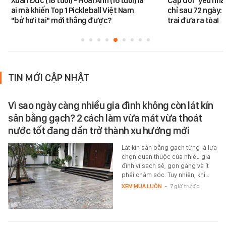
Xuân Đức (18 tuổi) - Hoài Anh (16 tuổi) là
Cặp đôi "yêu nha
ai mà khiến Top 1 Pickleball Việt Nam
chỉ sau 72 ngày: 
"bở hơi tai" mới thắng được?
trai đưa ra tòa!
TIN MỚI CẬP NHẬT
Vì sao ngày càng nhiều gia đình không còn lát kín
sân bằng gạch? 2 cách làm vừa mát vừa thoát
nước tốt đang dần trở thành xu hướng mới
Lát kín sân bằng gạch từng là lựa
chọn quen thuộc của nhiều gia
đình vì sạch sẽ, gọn gàng và ít
phải chăm sóc. Tuy nhiên, khi…
XEM MUA LUÔN
-
7 giờ trước