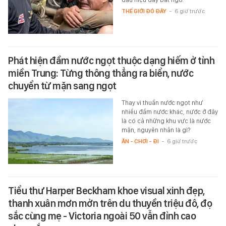
THẾ GIỚI ĐÓ ĐÂY
-
6 giờ trước
Phát hiện đầm nước ngọt thuộc dạng hiếm ở tỉnh
miền Trung: Từng thông thẳng ra biển, nước
chuyển từ mặn sang ngọt
Thay vì thuần nước ngọt như
nhiều đầm nước khác, nước ở đây
là có cả những khu vực là nước
mặn, nguyên nhân là gì?
ĂN - CHƠI - ĐI
-
6 giờ trước
Tiểu thư Harper Beckham khoe visual xinh đẹp,
thanh xuân mơn mởn trên du thuyền triệu đô, đọ
sắc cùng mẹ - Victoria ngoài 50 vẫn đỉnh cao