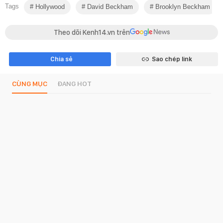
Tags
Hollywood
David Beckham
Brooklyn Beckham
Theo dõi Kenh14.vn trên
Chia sẻ
Sao chép link
CÙNG MỤC
ĐANG HOT