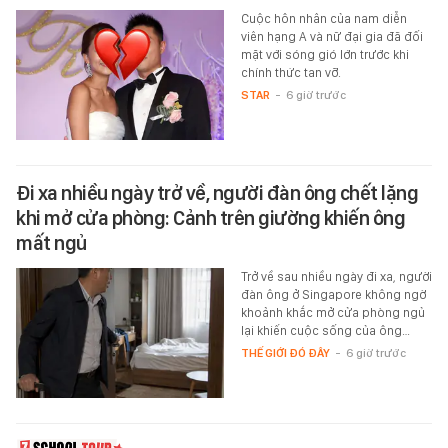
Cuộc hôn nhân của nam diễn
viên hạng A và nữ đại gia đã đối
mặt với sóng gió lớn trước khi
chính thức tan vỡ.
STAR
-
6 giờ trước
Đi xa nhiều ngày trở về, người đàn ông chết lặng
khi mở cửa phòng: Cảnh trên giường khiến ông
mất ngủ
Trở về sau nhiều ngày đi xa, người
đàn ông ở Singapore không ngờ
khoảnh khắc mở cửa phòng ngủ
lại khiến cuộc sống của ông…
THẾ GIỚI ĐÓ ĐÂY
-
6 giờ trước