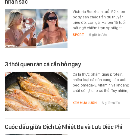
nhan sắc
Victoria Beckham tuổi 52 khoe
body săn chắc trên du thuyền
triệu đô, con gái Harper 15 tuổi
bất ngờ chiếm trọn spotlight.
SPORT
-
6 giờ trước
3 thói quen rán cá cần bỏ ngay
Cá là thực phẩm giàu protein,
nhiều loại cá còn cung cấp axit
béo omega-3, vitamin và khoáng
chất có lợi cho cơ thể. Tuy nhiên,
…
XEM MUA LUÔN
-
6 giờ trước
Cuộc đấu giữa Địch Lệ Nhiệt Ba và Lưu Diệc Phi