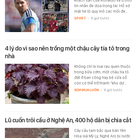
khách sạn của Ronaldo và 6.000
tin nhắn đe dọa trọng tài: Hồ sơ
mật hé lộ quy mô các mối đe…
SPORT
-
6 giờ trước
4 lý do vì sao nên trồng một chậu cây tía tô trong
nhà
Không chỉ là loại rau quen thuộc
trong bữa cơm, một chậu tía tô
đặt ở ban công hay bệ cửa sổ
còn có thể trở thành “kho dự…
XEM MUA LUÔN
-
6 giờ trước
Lũ cuốn trôi cầu ở Nghệ An, 400 hộ dân bị chia cắt
Cây cầu tạm bắc qua bản Yên
Hòa (xã Mỹ Lý, Nghệ An) bị nước