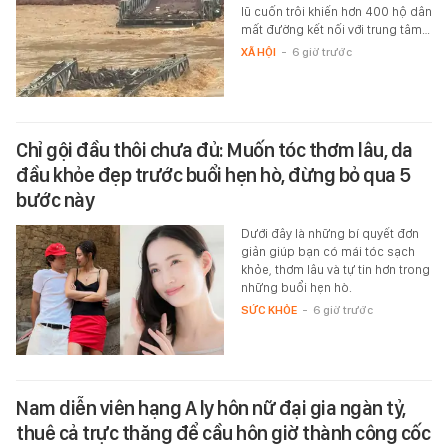
lũ cuốn trôi khiến hơn 400 hộ dân
mất đường kết nối với trung tâm…
XÃ HỘI
-
6 giờ trước
Chỉ gội đầu thôi chưa đủ: Muốn tóc thơm lâu, da
đầu khỏe đẹp trước buổi hẹn hò, đừng bỏ qua 5
bước này
Dưới đây là những bí quyết đơn
giản giúp bạn có mái tóc sạch
khỏe, thơm lâu và tự tin hơn trong
những buổi hẹn hò.
SỨC KHỎE
-
6 giờ trước
Nam diễn viên hạng A ly hôn nữ đại gia ngàn tỷ,
thuê cả trực thăng để cầu hôn giờ thành công cốc