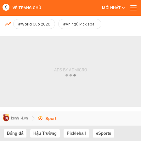
VỀ TRANG CHỦ
MỚI NHẤT
MỚI NHẤT
#World Cup 2026
#Ăn ngủ Pickleball
Xem thêm
Sport
Bóng đá
Hậu Trường
Pickleball
eSports