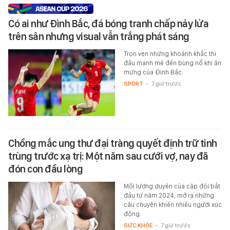
Có ai như Đình Bắc, đá bóng tranh chấp nảy lửa
trên sân nhưng visual vẫn trắng phát sáng
Trọn vẹn những khoảnh khắc thi
đấu mạnh mẽ đến bùng nổ khi ăn
mừng của Đình Bắc.
SPORT
-
7 giờ trước
Chồng mắc ung thư đại tràng quyết định trữ tinh
trùng trước xạ trị: Một năm sau cưới vợ, nay đã
đón con đầu lòng
Mối lương duyên của cặp đôi bắt
đầu từ năm 2024, mở ra những
câu chuyện khiến nhiều người xúc
động.
SỨC KHỎE
-
7 giờ trước