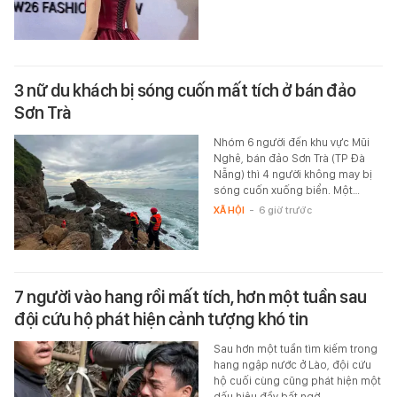
3 nữ du khách bị sóng cuốn mất tích ở bán đảo
Sơn Trà
Nhóm 6 người đến khu vực Mũi
Nghê, bán đảo Sơn Trà (TP Đà
Nẵng) thì 4 người không may bị
sóng cuốn xuống biển. Một…
XÃ HỘI
-
6 giờ trước
7 người vào hang rồi mất tích, hơn một tuần sau
đội cứu hộ phát hiện cảnh tượng khó tin
Sau hơn một tuần tìm kiếm trong
hang ngập nước ở Lào, đội cứu
hộ cuối cùng cũng phát hiện một
dấu hiệu đầy bất ngờ.