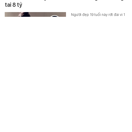
tai 8 tỷ
Người đẹp 19 tuổi này rớt đài vì 1
lần trót dại khoe của.
STAR
-
5 giờ trước
75 tuổi tóc vẫn đen bóng, phong độ khiến trai trẻ
"chạy dài": Alan Tam tiết lộ 3 bí quyết đơn giản
Trong khi nhiều đấng mày râu
bước qua tuổi 30 đã bắt đầu lo
lắng về rụng tóc, hói đầu, thậm
chí là tóc bạc sớm thì Alan Tam…
SỨC KHỎE
-
5 giờ trước