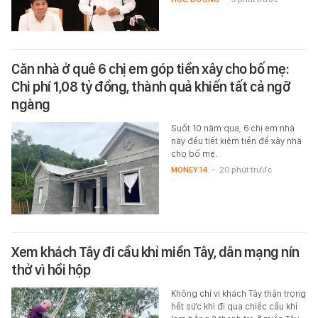
Căn nhà ở quê 6 chị em góp tiền xây cho bố mẹ:
Chi phí 1,08 tỷ đồng, thành quả khiến tất cả ngỡ
ngàng
Suốt 10 năm qua, 6 chị em nhà
này đều tiết kiệm tiền để xây nhà
cho bố mẹ.
MONEY.14
-
20 phút trước
Xem khách Tây đi cầu khỉ miền Tây, dân mạng nín
thở vì hồi hộp
Không chỉ vị khách Tây thận trọng
hết sức khi đi qua chiếc cầu khỉ