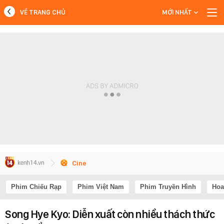
VỀ TRANG CHỦ
MỚI NHẤT
MỚI NHẤT
Xem thêm
Cine
Phim Chiếu Rạp
Phim Việt Nam
Phim Truyền Hình
Hoa
Song Hye Kyo: Diễn xuất còn nhiều thách thức