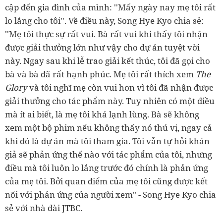
cập đến gia đình của mình: ''Mấy ngày nay mẹ tôi rất
lo lắng cho tôi''. Về điều này, Song Hye Kyo chia sẻ:
''Mẹ tôi thực sự rất vui. Bà rất vui khi thấy tôi nhận
được giải thưởng lớn như vậy cho dự án tuyệt vời
này. Ngay sau khi lễ trao giải kết thúc, tôi đã gọi cho
bà và bà đã rất hạnh phúc. Mẹ tôi rất thích xem
The
Glory
và tôi nghĩ mẹ còn vui hơn vì tôi đã nhận được
giải thưởng cho tác phẩm này. Tuy nhiên có một điều
mà ít ai biết, là mẹ tôi khá lạnh lùng. Bà sẽ không
xem một bộ phim nếu không thấy nó thú vị, ngay cả
khi đó là dự án mà tôi tham gia. Tôi vẫn tự hỏi khán
giả sẽ phản ứng thế nào với tác phẩm của tôi, nhưng
điều mà tôi luôn lo lắng trước đó chính là phản ứng
của mẹ tôi. Bởi quan điểm của mẹ tôi cũng được kết
nối với phản ứng của người xem" - Song Hye Kyo chia
sẻ với nhà đài JTBC.