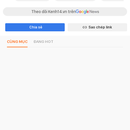
Theo dõi Kenh14.vn trên
Chia sẻ
Sao chép link
CÙNG MỤC
ĐANG HOT