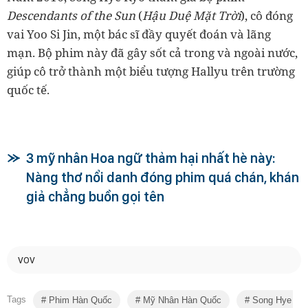
Descendants of the Sun
(
Hậu Duệ Mặt Trời
), cô đóng
vai Yoo Si Jin, một bác sĩ đầy quyết đoán và lãng
mạn. Bộ phim này đã gây sốt cả trong và ngoài nước,
giúp cô trở thành một biểu tượng Hallyu trên trường
quốc tế.
3 mỹ nhân Hoa ngữ thảm hại nhất hè này:
Nàng thơ nổi danh đóng phim quá chán, khán
giả chẳng buồn gọi tên
VOV
Tags
Phim Hàn Quốc
Mỹ Nhân Hàn Quốc
Song Hye Ky