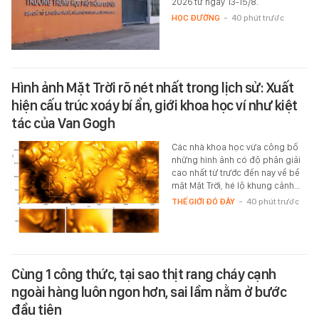
2026 từ ngày 13-15/8.
HỌC ĐƯỜNG
-
40 phút trước
Hình ảnh Mặt Trời rõ nét nhất trong lịch sử: Xuất
hiện cấu trúc xoáy bí ẩn, giới khoa học ví như kiệt
tác của Van Gogh
Các nhà khoa học vừa công bố
những hình ảnh có độ phân giải
cao nhất từ trước đến nay về bề
mặt Mặt Trời, hé lộ khung cảnh…
THẾ GIỚI ĐÓ ĐÂY
-
40 phút trước
Cùng 1 công thức, tại sao thịt rang cháy cạnh
ngoài hàng luôn ngon hơn, sai lầm nằm ở bước
đầu tiên