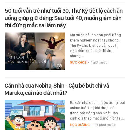
50 tuổi vẫn trẻ như tuổi 30, Thư Kỳ tiết lộ cách ăn
uống giúp giữ dáng: Sau tuổi 40, muốn giảm cân
thì đừng mắc sai lầm này
Khi được hỏi có còn phải kiêng
khem nghiêm ngặt hay không,
Thư Kỳ cho biết cô vẫn duy trì
việc kiểm soát chế độ ăn,
nhưng…
SỨC KHỎE
-
1 giờ trước
Căn nhà của Nobita, Shin - Cậu bé bút chì và
Maruko, cái nào đắt nhất?
Ba căn nhà quen thuộc trong loạt
anime tuổi thơ, khi được các
trang bất động sản Nhật Bản
định giá theo mặt bằng hiện tại,…
HỌC ĐƯỜNG
-
43 phút trước