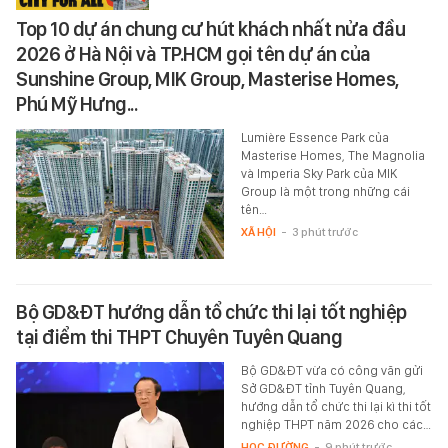
Top 10 dự án chung cư hút khách nhất nửa đầu
2026 ở Hà Nội và TP.HCM gọi tên dự án của
Sunshine Group, MIK Group, Masterise Homes,
Phú Mỹ Hưng...
Lumière Essence Park của
Masterise Homes, The Magnolia
và Imperia Sky Park của MIK
Group là một trong những cái
tên…
XÃ HỘI
-
3 phút trước
Bộ GD&ĐT hướng dẫn tổ chức thi lại tốt nghiệp
tại điểm thi THPT Chuyên Tuyên Quang
Bộ GD&ĐT vừa có công văn gửi
Sở GD&ĐT tỉnh Tuyên Quang,
hướng dẫn tổ chức thi lại kì thi tốt
nghiệp THPT năm 2026 cho các…
HỌC ĐƯỜNG
-
9 phút trước