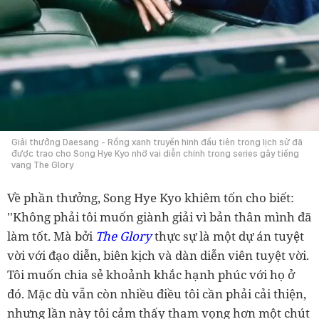
Giải thưởng Daesang - Rồng xanh truyền hình đầu tiên trong lịch sử đã
được trao cho Song Hye Kyo nhờ vai diễn chính trong series gây tiếng
vang The Glory
Về phần thưởng, Song Hye Kyo khiêm tốn cho biết:
''Không phải tôi muốn giành giải vì bản thân mình đã
làm tốt. Mà bởi
The Glory
thực sự là một dự án tuyệt
vời với đạo diễn, biên kịch và dàn diễn viên tuyệt vời.
Tôi muốn chia sẻ khoảnh khắc hạnh phúc với họ ở
đó. Mặc dù vẫn còn nhiều điều tôi cần phải cải thiện,
nhưng lần này tôi cảm thấy tham vọng hơn một chút