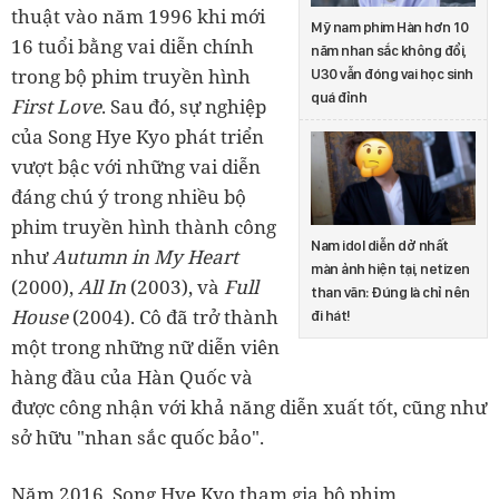
thuật vào năm 1996 khi mới
Mỹ nam phim Hàn hơn 10
16 tuổi bằng vai diễn chính
năm nhan sắc không đổi,
trong bộ phim truyền hình
U30 vẫn đóng vai học sinh
quá đỉnh
First Love
. Sau đó, sự nghiệp
của Song Hye Kyo phát triển
vượt bậc với những vai diễn
đáng chú ý trong nhiều bộ
phim truyền hình thành công
Nam idol diễn dở nhất
như
Autumn in My Heart
màn ảnh hiện tại, netizen
(2000),
All In
(2003), và
Full
than vãn: Đúng là chỉ nên
House
(2004). Cô đã trở thành
đi hát!
một trong những nữ diễn viên
hàng đầu của Hàn Quốc và
được công nhận với khả năng diễn xuất tốt, cũng như
sở hữu "nhan sắc quốc bảo".
Năm 2016, Song Hye Kyo tham gia bộ phim