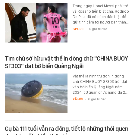
Trong ngày Lionel Messi phải trở
về Rosario tiễn biệt cha, Rodrigo
De Paul đã có cách đặc biệt để
gửi tình cảm tới người bạn thân.…
SPORT
-
6 giờ trước
Tìm chủ sở hữu vật thể in dòng chữ "CHINA BUOY
SF303" dạt bờ biển Quảng Ngãi
Vật thể lạ hình trụ tròn in dòng
chữ CHINA BUOY SF303 trôi dạt
vào bờ biển Quảng Ngãi năm
2024, cơ quan chức năng đã 2…
XÃ HỘI
-
6 giờ trước
Cụ bà 111 tuổi vẫn ra đồng, tiết lộ những thói quen