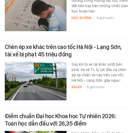
dưỡng trong những lớp học thêm
đắt tiền hay trên những chiếc bàn
học hoàn hảo.
HỌC ĐƯỜNG
-
6 giờ trước
Chèn ép xe khác trên cao tốc Hà Nội - Lạng Sơn,
tài xế bị phạt 45 triệu đồng
Sau khi bị xe tải khác vượt bên
phải, tài xế T.L.Q. tạt đầu và chèn
ép lại chiếc xe này trên cao tốc
Hà Nội - Lạng Sơn, gây nguy…
XÃ HỘI
-
6 giờ trước
Điểm chuẩn Đại học Khoa học Tự nhiên 2026:
Toán học dẫn đầu với 26,35 điểm