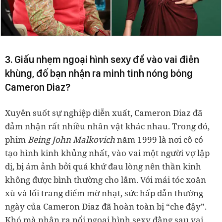
3. Giấu nhẹm ngoại hình sexy để vào vai điên
khùng, đố bạn nhận ra minh tinh nóng bỏng
Cameron Diaz?
Xuyên suốt sự nghiệp diễn xuất, Cameron Diaz đã
đảm nhận rất nhiều nhân vật khác nhau. Trong đó,
phim
Being John Malkovich
năm 1999 là nơi cô có
tạo hình kinh khủng nhất, vào vai một người vợ lập
dị, bị ám ảnh bởi quá khứ đau lòng nên thần kinh
không được bình thường cho lắm. Với mái tóc xoăn
xù và lối trang điểm mờ nhạt, sức hấp dẫn thường
ngày của Cameron Diaz đã hoàn toàn bị “che đậy”.
Khó mà nhận ra nổi ngoại hình sexy đằng sau vai