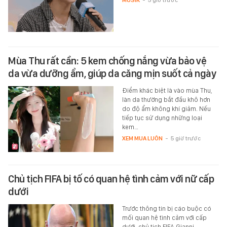
MUSIK
-
5 giờ trước
Mùa Thu rất cần: 5 kem chống nắng vừa bảo vệ
da vừa dưỡng ẩm, giúp da căng mịn suốt cả ngày
Điểm khác biệt là vào mùa Thu,
làn da thường bắt đầu khô hơn
do độ ẩm không khí giảm. Nếu
tiếp tục sử dụng những loại
kem…
XEM MUA LUÔN
-
5 giờ trước
Chủ tịch FIFA bị tố có quan hệ tình cảm với nữ cấp
dưới
Trước thông tin bị cáo buộc có
mối quan hệ tình cảm với cấp
dưới, chủ tịch FIFA Gianni