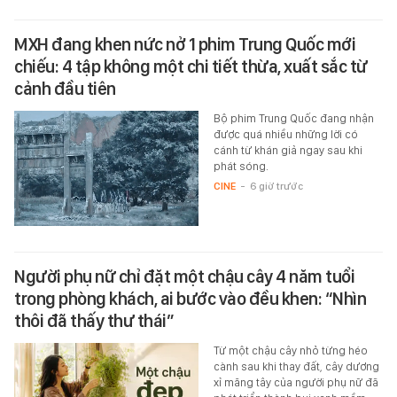
MXH đang khen nức nở 1 phim Trung Quốc mới
chiếu: 4 tập không một chi tiết thừa, xuất sắc từ
cảnh đầu tiên
Bộ phim Trung Quốc đang nhận
được quá nhiều những lời có
cánh từ khán giả ngay sau khi
phát sóng.
CINE
-
6 giờ trước
Người phụ nữ chỉ đặt một chậu cây 4 năm tuổi
trong phòng khách, ai bước vào đều khen: “Nhìn
thôi đã thấy thư thái”
Từ một chậu cây nhỏ từng héo
cành sau khi thay đất, cây dương
xỉ măng tây của người phụ nữ đã