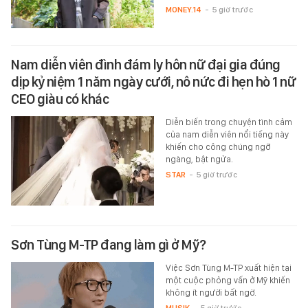
MONEY.14
-
5 giờ trước
Nam diễn viên đình đám ly hôn nữ đại gia đúng
dịp kỷ niệm 1 năm ngày cưới, nô nức đi hẹn hò 1 nữ
CEO giàu có khác
Diễn biến trong chuyện tình cảm
của nam diễn viên nổi tiếng này
khiến cho công chúng ngỡ
ngàng, bật ngửa.
STAR
-
5 giờ trước
Sơn Tùng M-TP đang làm gì ở Mỹ?
Việc Sơn Tùng M-TP xuất hiện tại
một cuộc phỏng vấn ở Mỹ khiến
không ít người bất ngờ.