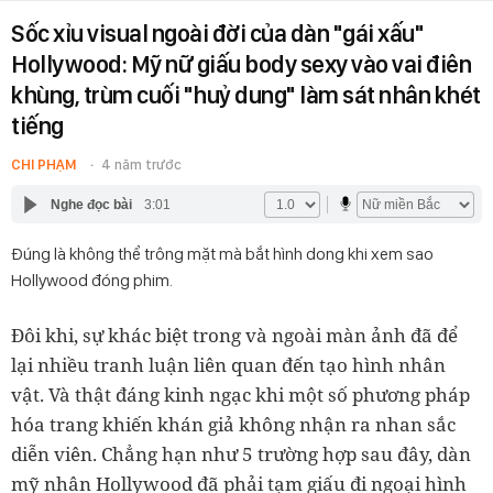
Sốc xỉu visual ngoài đời của dàn "gái xấu"
Hollywood: Mỹ nữ giấu body sexy vào vai điên
khùng, trùm cuối "huỷ dung" làm sát nhân khét
tiếng
CHI PHẠM
4 năm trước
Nghe đọc bài
3:01
Đúng là không thể trông mặt mà bắt hình dong khi xem sao
Hollywood đóng phim.
Đôi khi, sự khác biệt trong và ngoài màn ảnh đã để
lại nhiều tranh luận liên quan đến tạo hình nhân
vật. Và thật đáng kinh ngạc khi một số phương pháp
hóa trang khiến khán giả không nhận ra nhan sắc
diễn viên. Chẳng hạn như 5 trường hợp sau đây, dàn
mỹ nhân Hollywood đã phải tạm giấu đi ngoại hình