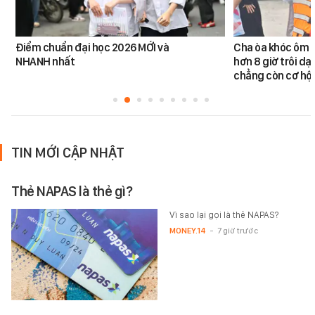
Điểm chuẩn đại học 2026 MỚI và
Cha òa khóc ôm c
NHANH nhất
hơn 8 giờ trôi dạt
chẳng còn cơ hội
TIN MỚI CẬP NHẬT
Thẻ NAPAS là thẻ gì?
Vì sao lại gọi là thẻ NAPAS?
MONEY.14
-
7 giờ trước