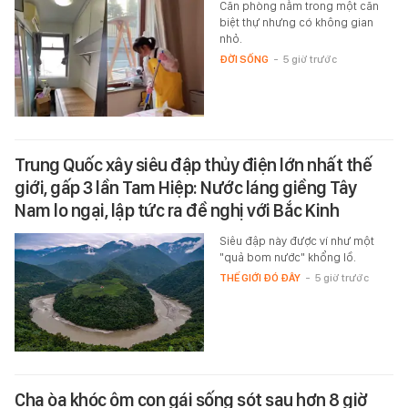
Căn phòng nằm trong một căn
biệt thự nhưng có không gian
nhỏ.
ĐỜI SỐNG
-
5 giờ trước
Trung Quốc xây siêu đập thủy điện lớn nhất thế
giới, gấp 3 lần Tam Hiệp: Nước láng giềng Tây
Nam lo ngại, lập tức ra đề nghị với Bắc Kinh
Siêu đập này được ví như một
"quả bom nước" khổng lồ.
THẾ GIỚI ĐÓ ĐÂY
-
5 giờ trước
Cha òa khóc ôm con gái sống sót sau hơn 8 giờ