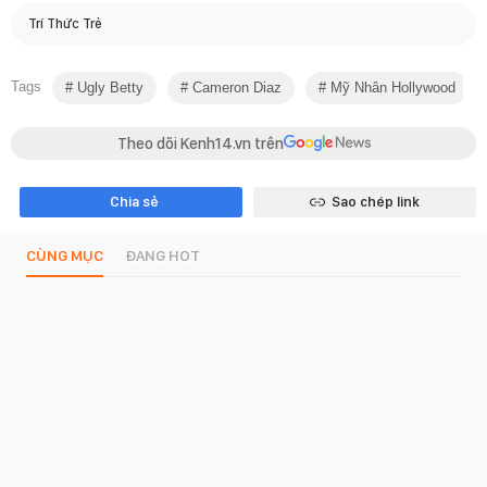
Trí Thức Trẻ
Tags
Ugly Betty
Cameron Diaz
Mỹ Nhân Hollywood
Theo dõi Kenh14.vn trên
Chia sẻ
Sao chép link
CÙNG MỤC
ĐANG HOT