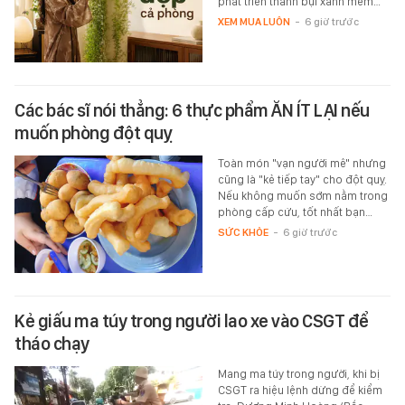
phát triển thành bụi xanh mềm…
XEM MUA LUÔN
-
6 giờ trước
Các bác sĩ nói thẳng: 6 thực phẩm ĂN ÍT LẠI nếu
muốn phòng đột quỵ
Toàn món "vạn người mê" nhưng
cũng là "kẻ tiếp tay" cho đột quỵ.
Nếu không muốn sớm nằm trong
phòng cấp cứu, tốt nhất bạn…
SỨC KHỎE
-
6 giờ trước
Kẻ giấu ma túy trong người lao xe vào CSGT để
tháo chạy
Mang ma túy trong người, khi bị
CSGT ra hiệu lệnh dừng để kiểm