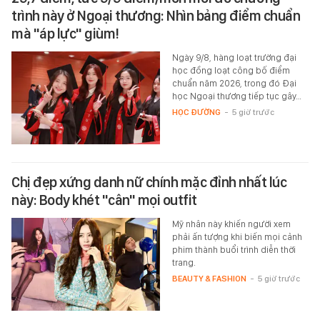
trình này ở Ngoại thương: Nhìn bảng điểm chuẩn
mà "áp lực" giùm!
Ngày 9/8, hàng loạt trường đại
học đồng loạt công bố điểm
chuẩn năm 2026, trong đó Đại
học Ngoại thương tiếp tục gây…
HỌC ĐƯỜNG
-
5 giờ trước
Chị đẹp xứng danh nữ chính mặc đỉnh nhất lúc
này: Body khét "cân" mọi outfit
Mỹ nhân này khiến người xem
phải ấn tượng khi biến mọi cảnh
phim thành buổi trình diễn thời
trang.
BEAUTY & FASHION
-
5 giờ trước