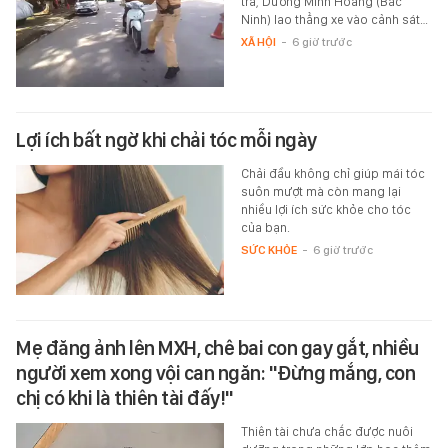
tra, Dương Minh Hoàng (Bắc
Ninh) lao thẳng xe vào cảnh sát…
XÃ HỘI
-
6 giờ trước
Lợi ích bất ngờ khi chải tóc mỗi ngày
Chải đầu không chỉ giúp mái tóc
suôn mượt mà còn mang lại
nhiều lợi ích sức khỏe cho tóc
của bạn.
SỨC KHỎE
-
6 giờ trước
Mẹ đăng ảnh lên MXH, chê bai con gay gắt, nhiều
người xem xong vội can ngăn: "Đừng mắng, con
chị có khi là thiên tài đấy!"
Thiên tài chưa chắc được nuôi