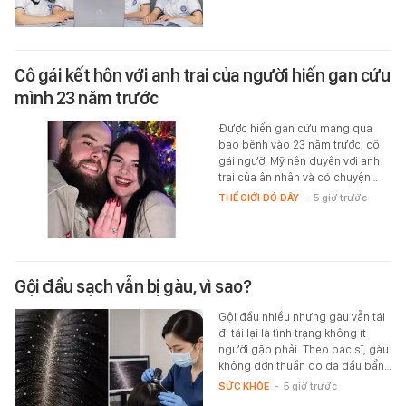
Cô gái kết hôn với anh trai của người hiến gan cứu
mình 23 năm trước
Được hiến gan cứu mạng qua
bạo bệnh vào 23 năm trước, cô
gái người Mỹ nên duyên với anh
trai của ân nhân và có chuyện…
THẾ GIỚI ĐÓ ĐÂY
-
5 giờ trước
Gội đầu sạch vẫn bị gàu, vì sao?
Gội đầu nhiều nhưng gàu vẫn tái
đi tái lại là tình trạng không ít
người gặp phải. Theo bác sĩ, gàu
không đơn thuần do da đầu bẩn…
SỨC KHỎE
-
5 giờ trước