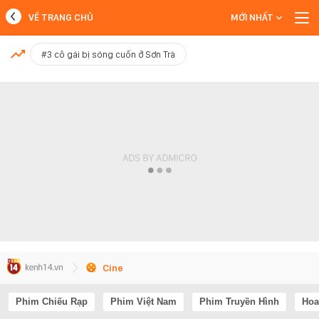
VỀ TRANG CHỦ
MỚI NHẤT
MỚI NHẤT
#3 cô gái bị sóng cuốn ở Sơn Trà
Xem thêm
Cine
Phim Chiếu Rạp
Phim Việt Nam
Phim Truyền Hình
Hoa