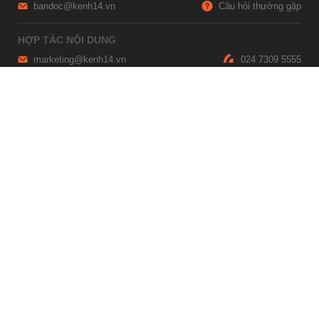
bandoc@kenh14.vn
Câu hỏi thường gặp
HỢP TÁC NỘI DUNG
marketing@kenh14.vn
024 7309 5555
HỖ TRỢ QUẢNG CÁO
giaitrixahoi@admicro.vn
02473007108
TRỤ SỞ HÀ NỘI
Tầng 21, Tòa nhà Center Building, Hapulico Complex, Số 01, phố
Nguyễn Huy Tưởng, phường Thanh Xuân, thành phố Hà Nội
TRỤ SỞ TP.HỒ CHÍ MINH
Tầng 4, Tòa nhà 123, số 127 Võ Văn Tần, Phường Xuân Hòa, TPHCM
Giấy phép thiết lập trang thông tin điện tử tổng hợp trên mạng số
2215/GP-TTĐT do Sở Thông tin và Truyền thông Hà Nội cấp ngày 10