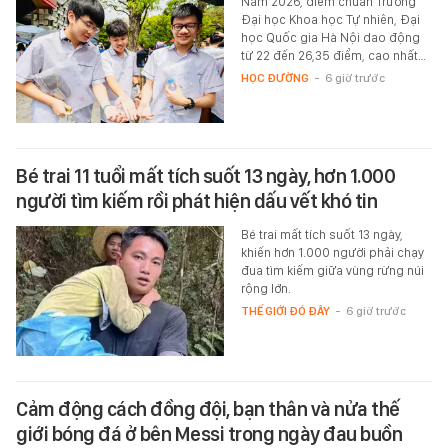
Năm 2026, điểm chuẩn Trường
Đại học Khoa học Tự nhiên, Đại
học Quốc gia Hà Nội dao động
từ 22 đến 26,35 điểm, cao nhất…
HỌC ĐƯỜNG
-
6 giờ trước
Bé trai 11 tuổi mất tích suốt 13 ngày, hơn 1.000
người tìm kiếm rồi phát hiện dấu vết khó tin
Bé trai mất tích suốt 13 ngày,
khiến hơn 1.000 người phải chạy
đua tìm kiếm giữa vùng rừng núi
rộng lớn.
THẾ GIỚI ĐÓ ĐÂY
-
6 giờ trước
Cảm động cách đồng đội, bạn thân và nửa thế
giới bóng đá ở bên Messi trong ngày đau buồn