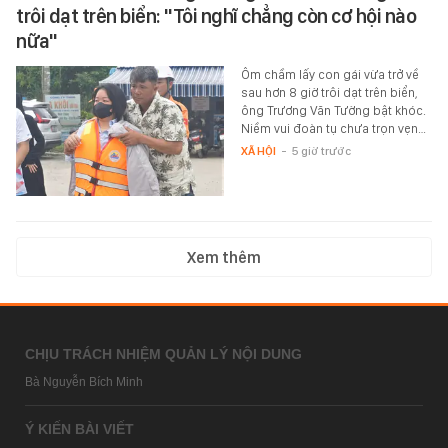
trôi dạt trên biển: "Tôi nghĩ chẳng còn cơ hội nào
nữa"
Ôm chầm lấy con gái vừa trở về
sau hơn 8 giờ trôi dạt trên biển,
ông Trương Văn Tường bật khóc.
Niềm vui đoàn tụ chưa trọn vẹn…
XÃ HỘI
-
5 giờ trước
Xem thêm
CHỊU TRÁCH NHIỆM QUẢN LÝ NỘI DUNG
Bà Nguyễn Bích Minh
Ý KIẾN BÀI VIẾT