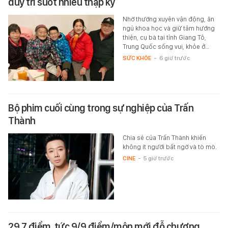
duy trì suốt nhiều thập kỷ
Nhờ thường xuyên vận động, ăn
ngủ khoa học và giữ tâm hướng
thiện, cụ bà tại tỉnh Giang Tô,
Trung Quốc sống vui, khỏe ở…
SỨC KHỎE
-
6 giờ trước
Bộ phim cuối cùng trong sự nghiệp của Trấn
Thành
Chia sẻ của Trấn Thành khiến
không ít người bất ngờ và tò mò.
CINE
-
5 giờ trước
29,7 điểm, tức 9/9 điểm/môn mới đỗ chương