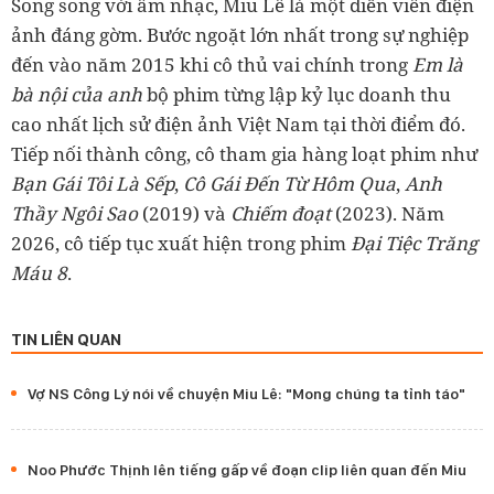
Song song với âm nhạc, Miu Lê là một diễn viên điện
ảnh đáng gờm. Bước ngoặt lớn nhất trong sự nghiệp
đến vào năm 2015 khi cô thủ vai chính trong
Em là
bà nội của anh
bộ phim từng lập kỷ lục doanh thu
cao nhất lịch sử điện ảnh Việt Nam tại thời điểm đó.
Tiếp nối thành công, cô tham gia hàng loạt phim như
Bạn Gái Tôi Là Sếp
,
Cô Gái Đến Từ Hôm Qua
,
Anh
Thầy Ngôi Sao
(2019) và
Chiếm đoạt
(2023). Năm
2026, cô tiếp tục xuất hiện trong phim
Đại Tiệc Trăng
Máu 8
.
TIN LIÊN QUAN
Vợ NS Công Lý nói về chuyện Miu Lê: "Mong chúng ta tỉnh táo"
Noo Phước Thịnh lên tiếng gấp về đoạn clip liên quan đến Miu