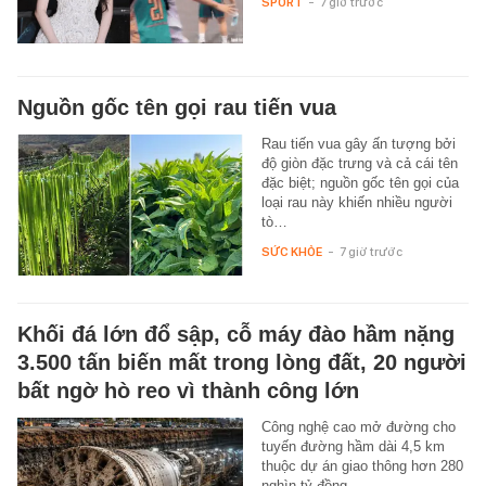
SPORT
-
7 giờ trước
Nguồn gốc tên gọi rau tiến vua
Rau tiến vua gây ấn tượng bởi
độ giòn đặc trưng và cả cái tên
đặc biệt; nguồn gốc tên gọi của
loại rau này khiến nhiều người
tò…
SỨC KHỎE
-
7 giờ trước
Khối đá lớn đổ sập, cỗ máy đào hầm nặng
3.500 tấn biến mất trong lòng đất, 20 người
bất ngờ hò reo vì thành công lớn
Công nghệ cao mở đường cho
tuyến đường hầm dài 4,5 km
thuộc dự án giao thông hơn 280
nghìn tỷ đồng.