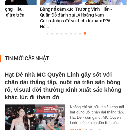
 Trọng Hiếu:
Bùng nổ cảm xúc: Trương Vinh Hiển -
ng ở trọ trên
Quân Đỗ đánh bại Lý Hoàng Nam -
Collin Johns để vô địch đôi nam PPA
Hồ…
TIN MỚI CẬP NHẬT
Hạt Dẻ nhà MC Quyền Linh gây sốt với
chân dài thẳng tắp, nuột nà trên sân bóng
rổ, visual đời thường xinh xuất sắc không
khác lúc đi thảm đỏ
Không chỉ sở hữu chiều cao nổi
bật cùng đôi chân dài thẳng tắp,
Hạt Dẻ - con gái út MC Quyền
Linh - còn khiến dân tình bất…