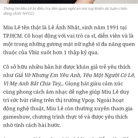
Thông tin Miu Lê bị điều tra liên quan nghi án ma tuý khiến dư luận chấn
động (Ảnh: NVCC)
Miu Lê tên thật là Lê Ánh Nhật, sinh năm 1991 tại
TP.HCM. Cô hoạt động với vai trò ca sĩ, diễn viên và là
một trong những gương mặt nữ nghệ sĩ đa năng quen
thuộc của Vbiz suốt hơn 1 thập kỷ qua.
Cô sở hữu nhiều bản hit được khán giả trẻ yêu thích
như
Giả Vờ Nhưng Em Yêu Anh, Yêu Một Người Có Lẽ,
Vì Mẹ Anh Bắt Chia Tay,..
Giọng hát giàu cảm xúc
cùng phong cách âm nhạc dễ nghe giúp Miu Lê duy
trì sức hút riêng trên thị trường Vpop. Ngoài hoạt
động nghệ thuật, Miu Lê còn thường xuyên tham gia
gameshow, chương trình thực tế và được yêu thích
nhờ tính cách hài hước.