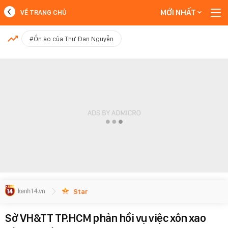
MỚI NHẤT
VỀ TRANG CHỦ
MỚI NHẤT
#Ồn ào của Thư Đan Nguyễn
Xem thêm
Star
Sở VH&TT TP.HCM phản hồi vụ việc xôn xao