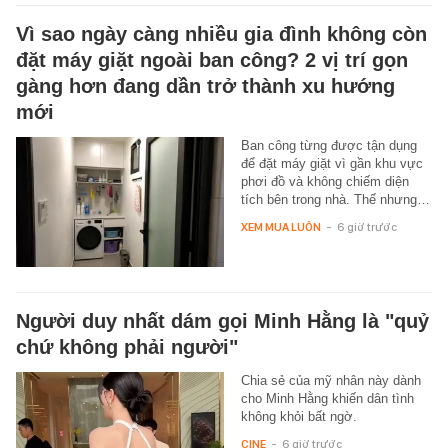
Vì sao ngày càng nhiều gia đình không còn
đặt máy giặt ngoài ban công? 2 vị trí gọn
gàng hơn đang dần trở thành xu hướng
mới
Ban công từng được tận dụng
để đặt máy giặt vì gần khu vực
phơi đồ và không chiếm diện
tích bên trong nhà. Thế nhưng…
XEM MUA LUÔN
-
6 giờ trước
Người duy nhất dám gọi Minh Hằng là "quỷ
chứ không phải người"
Chia sẻ của mỹ nhân này dành
cho Minh Hằng khiến dân tình
không khỏi bất ngờ.
CINE
-
6 giờ trước