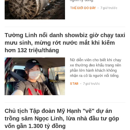
THẾ GIỚI ĐÓ ĐÂY
-
7 giờ trước
Tường Linh nổi danh showbiz giờ chạy taxi
mưu sinh, mừng rớt nước mắt khi kiếm
hơn 132 triệu/tháng
Nữ diễn viên cho biết khi chạy
xe thường đeo khẩu trang nên
phần lớn hành khách không
nhận ra cô là người nổi tiếng.
STAR
-
7 giờ trước
Chủ tịch Tập đoàn Mỹ Hạnh "vẽ" dự án
trồng sâm Ngọc Linh, lừa nhà đầu tư góp
vốn gần 1.300 tỷ đồng