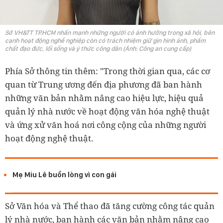
Sở VH&TT TP.HCM nhấn mạnh những người có ảnh hưởng trong xã hội, bên
cạnh hoạt động nghề nghiệp còn có trách nhiệm giữ gìn hình ảnh, phẩm
chất đạo đức, lối sống và ý thức công dân (Ảnh: Công an cung cấp)
Phía Sở thông tin thêm: "Trong thời gian qua, các cơ
quan từ Trung ương đến địa phương đã ban hành
những văn bản nhằm nâng cao hiệu lực, hiệu quả
quản lý nhà nước về hoạt động văn hóa nghệ thuật
và ứng xử văn hoá nơi công cộng của những người
hoạt động nghệ thuật.
Mẹ Miu Lê buồn lòng vì con gái
Sở Văn hóa và Thể thao đã tăng cường công tác quản
lý nhà nước, ban hành các văn bản nhằm nâng cao