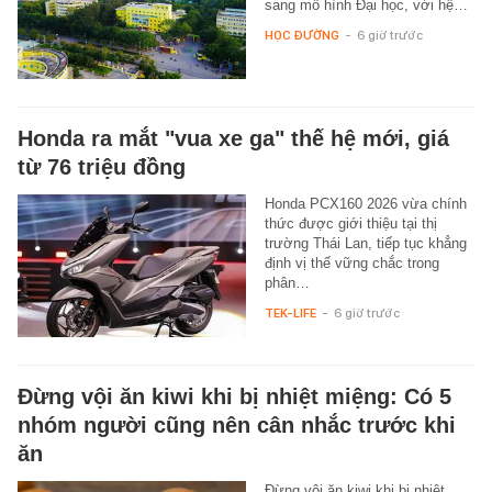
sang mô hình Đại học, với hệ…
HỌC ĐƯỜNG
-
6 giờ trước
Honda ra mắt "vua xe ga" thế hệ mới, giá
từ 76 triệu đồng
Honda PCX160 2026 vừa chính
thức được giới thiệu tại thị
trường Thái Lan, tiếp tục khẳng
định vị thế vững chắc trong
phân…
TEK-LIFE
-
6 giờ trước
Đừng vội ăn kiwi khi bị nhiệt miệng: Có 5
nhóm người cũng nên cân nhắc trước khi
ăn
Đừng vội ăn kiwi khi bị nhiệt