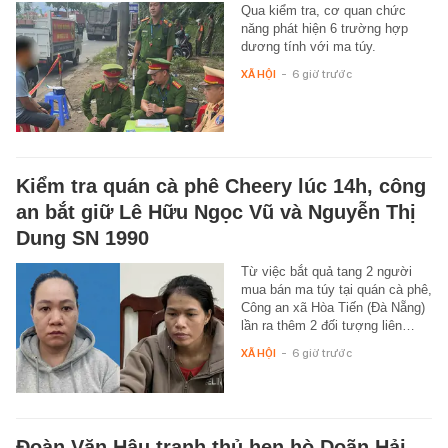
Qua kiểm tra, cơ quan chức
năng phát hiện 6 trường hợp
dương tính với ma túy.
XÃ HỘI
-
6 giờ trước
Kiểm tra quán cà phê Cheery lúc 14h, công
an bắt giữ Lê Hữu Ngọc Vũ và Nguyễn Thị
Dung SN 1990
Từ việc bắt quả tang 2 người
mua bán ma túy tại quán cà phê,
Công an xã Hòa Tiến (Đà Nẵng)
lần ra thêm 2 đối tượng liên…
XÃ HỘI
-
6 giờ trước
Đoàn Văn Hậu tranh thủ hẹn hò Doãn Hải