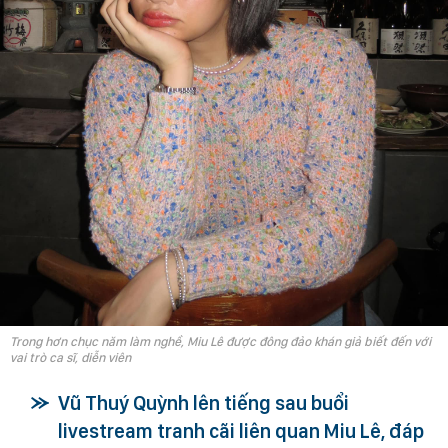
Trong hơn chục năm làm nghề, Miu Lê được đông đảo khán giả biết đến với
vai trò ca sĩ, diễn viên
Vũ Thuý Quỳnh lên tiếng sau buổi
livestream tranh cãi liên quan Miu Lê, đáp