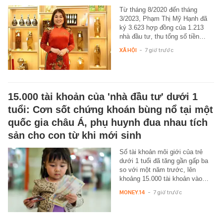
Từ tháng 8/2020 đến tháng
3/2023, Phạm Thị Mỹ Hạnh đã
ký 3.623 hợp đồng của 1.213
nhà đầu tư, thu tổng số tiền…
XÃ HỘI
-
7 giờ trước
15.000 tài khoản của 'nhà đầu tư' dưới 1
tuổi: Cơn sốt chứng khoán bùng nổ tại một
quốc gia châu Á, phụ huynh đua nhau tích
sản cho con từ khi mới sinh
Số tài khoản môi giới của trẻ
dưới 1 tuổi đã tăng gần gấp ba
so với một năm trước, lên
khoảng 15.000 tài khoản vào…
MONEY.14
-
7 giờ trước