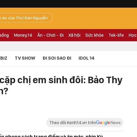
n ào của Thư Đan Nguyễn
 sống
Money.14
Ăn - Chơi - Đi
Xã hội
Sức khỏe
Tek-life
Học
BIZ
TV SHOW
ĐI SOI SAO ĐI
IDOL 14
cặp chị em sinh đôi: Bảo Thy
n?
Theo dõi Kenh14.vn trên
n phong cách trang điểm và ăn mặc, nhìn Kỳ