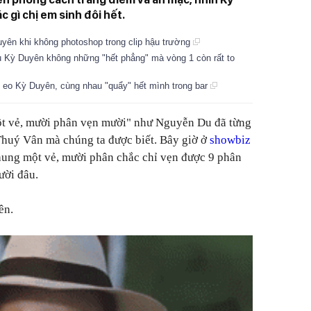
 gì chị em sinh đôi hết.
yên khi không photoshop trong clip hậu trường
u Kỳ Duyên không những "hết phẳng" mà vòng 1 còn rất to
 eo Kỳ Duyên, cùng nhau "quẩy" hết mình trong bar
một vẻ, mười phân vẹn mười" như Nguyễn Du đã từng
Thuý Vân mà chúng ta được biết. Bây giờ ở
showbiz
hung một vẻ, mười phân chắc chỉ vẹn được 9 phân
ười đâu.
iên.