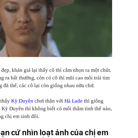
 đẹp, khán giả lại thấy cô thì cằm nhọn ra một chút,
ng ra bất thường, còn có cô thì mũi cao môi trái tim
ng đã thế, các cô lại còn giống nhau nữa chứ.
 thấy
Kỳ Duyên
chơi thân với
Hà Lade
thì giống
 Kỳ Duyên thì không biết có mối thâm tình thế nào,
g chị em sinh đôi.
ạn cứ nhìn loạt ảnh của chị em