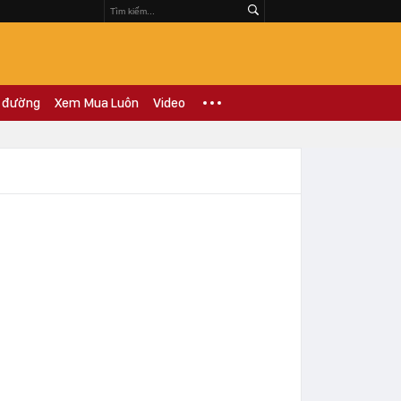
 đường
Xem Mua Luôn
Video