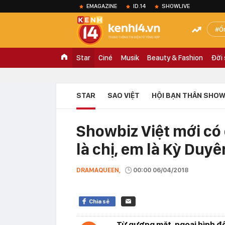
EMAGAZINE
ID.14
SHOWLIVE
Ồ
Star
Ciné
Musik
Beauty & Fashion
Đời
STAR
SAO VIỆT
HỘI BẠN THÂN SHOW
Showbiz Việt mới có 
là chị, em là Kỳ Duyê
DRAMAQUEEN,
00:00 06/04/2018
Chia sẻ
Từ gương mặt, ngoại hình đế