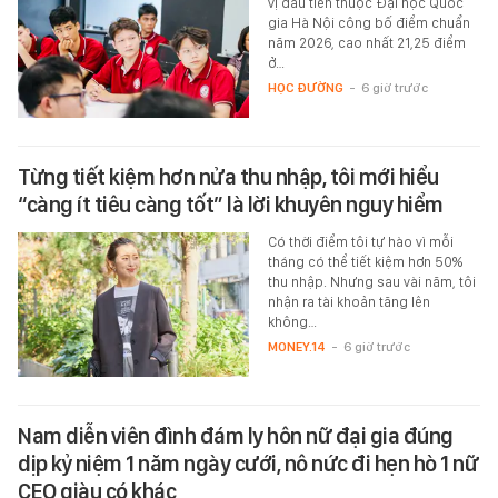
vị đầu tiên thuộc Đại học Quốc
gia Hà Nội công bố điểm chuẩn
năm 2026, cao nhất 21,25 điểm
ở…
HỌC ĐƯỜNG
-
6 giờ trước
Từng tiết kiệm hơn nửa thu nhập, tôi mới hiểu
“càng ít tiêu càng tốt” là lời khuyên nguy hiểm
Có thời điểm tôi tự hào vì mỗi
tháng có thể tiết kiệm hơn 50%
thu nhập. Nhưng sau vài năm, tôi
nhận ra tài khoản tăng lên
không…
MONEY.14
-
6 giờ trước
Nam diễn viên đình đám ly hôn nữ đại gia đúng
dịp kỷ niệm 1 năm ngày cưới, nô nức đi hẹn hò 1 nữ
CEO giàu có khác