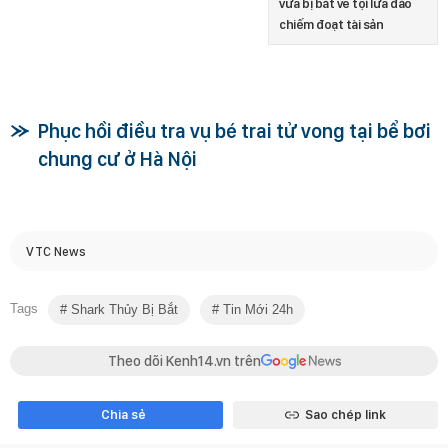
vừa bị bắt về tội lừa đảo
chiếm đoạt tài sản
Phục hồi điều tra vụ bé trai tử vong tại bể bơi
chung cư ở Hà Nội
VTC News
Tags
Shark Thủy Bị Bắt
Tin Mới 24h
Theo dõi Kenh14.vn trên
Chia sẻ
Sao chép link