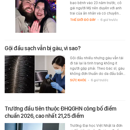
bạo bệnh vào 23 năm trước, cô
gái người Mỹ nên duyên với anh
trai của ân nhân và có chuyện…
THẾ GIỚI ĐÓ ĐÂY
-
6 giờ trước
Gội đầu sạch vẫn bị gàu, vì sao?
Gội đầu nhiều nhưng gàu vẫn tái
đi tái lại là tình trạng không ít
người gặp phải. Theo bác sĩ, gàu
không đơn thuần do da đầu bẩn…
SỨC KHỎE
-
6 giờ trước
Trường đầu tiên thuộc ĐHQGHN công bố điểm
chuẩn 2026, cao nhất 21,25 điểm
Trường Đại học Việt Nhật là đơn