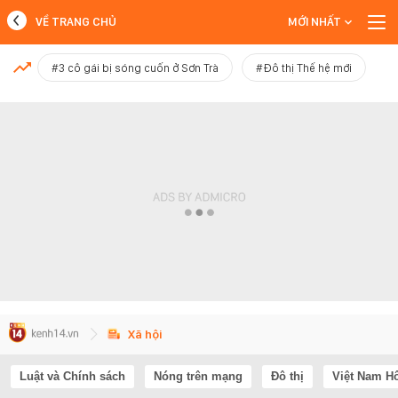
VỀ TRANG CHỦ
MỚI NHẤT
MỚI NHẤT
#3 cô gái bị sóng cuốn ở Sơn Trà
#Đô thị Thế hệ mới
Xem thêm
Xã hội
Luật và Chính sách
Nóng trên mạng
Đô thị
Việt Nam H