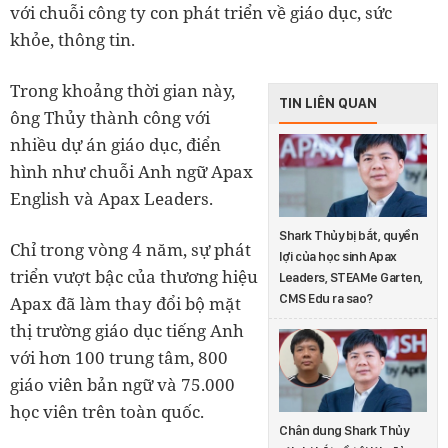
với chuỗi công ty con phát triển về giáo dục, sức
khỏe, thông tin.
Trong khoảng thời gian này,
TIN LIÊN QUAN
ông Thủy thành công với
nhiều dự án giáo dục, điển
hình như chuỗi Anh ngữ Apax
English và Apax Leaders.
Shark Thủy bị bắt, quyền
Chỉ trong vòng 4 năm, sự phát
lợi của học sinh Apax
triển vượt bậc của thương hiệu
Leaders, STEAMe Garten,
CMS Edu ra sao?
Apax đã làm thay đổi bộ mặt
thị trường giáo dục tiếng Anh
với hơn 100 trung tâm, 800
giáo viên bản ngữ và 75.000
học viên trên toàn quốc.
Chân dung Shark Thủy