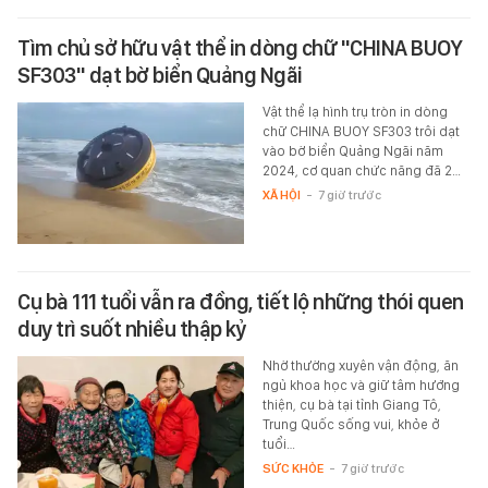
Tìm chủ sở hữu vật thể in dòng chữ "CHINA BUOY
SF303" dạt bờ biển Quảng Ngãi
Vật thể lạ hình trụ tròn in dòng
chữ CHINA BUOY SF303 trôi dạt
vào bờ biển Quảng Ngãi năm
2024, cơ quan chức năng đã 2…
XÃ HỘI
-
7 giờ trước
Cụ bà 111 tuổi vẫn ra đồng, tiết lộ những thói quen
duy trì suốt nhiều thập kỷ
Nhờ thường xuyên vận động, ăn
ngủ khoa học và giữ tâm hướng
thiện, cụ bà tại tỉnh Giang Tô,
Trung Quốc sống vui, khỏe ở
tuổi…
SỨC KHỎE
-
7 giờ trước