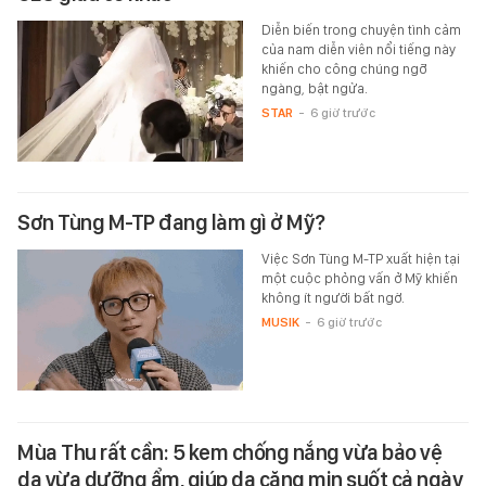
Diễn biến trong chuyện tình cảm
của nam diễn viên nổi tiếng này
khiến cho công chúng ngỡ
ngàng, bật ngửa.
STAR
-
6 giờ trước
Sơn Tùng M-TP đang làm gì ở Mỹ?
Việc Sơn Tùng M-TP xuất hiện tại
một cuộc phỏng vấn ở Mỹ khiến
không ít người bất ngờ.
MUSIK
-
6 giờ trước
Mùa Thu rất cần: 5 kem chống nắng vừa bảo vệ
da vừa dưỡng ẩm, giúp da căng mịn suốt cả ngày