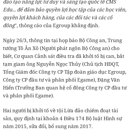
đào tạo năng lực tư duy và sáng tạo quốc tế CMS
Edu... để đảm bảo quyền lợi học tập của các học viên,
quyền lợi khách hàng, của các đối tác và các cổ
đông
", thông cáo của Egroup khẳng định.
Ngày 26/3, thông tin tại họp báo Bộ Công an, Trung
tướng Tô Ân Xô (Người phát ngôn Bộ Công an) cho
biết, Cơ quan Cảnh sát điều tra đã khởi tố bị can, bắt
tạm giam ông Nguyễn Ngọc Thủy (Chủ tịch HĐQT,
Tổng Giám đốc Công ty CP Tập đoàn giáo dục Egroup,
Công ty CP đầu tư và phân phối Egame), Đặng Văn
Hiển (Trưởng Ban quan hệ cổ đông Công ty CP đầu tư
và phân phối Egame).
Hai người bị khởi tố về tội Lừa đảo chiếm đoạt tài
sản, quy định tại khoản 4 Điều 174 Bộ luật Hình sự
năm 2015, sửa đổi, bổ sung năm 2017.