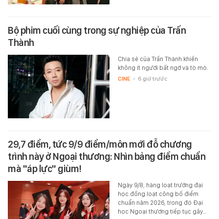
Bộ phim cuối cùng trong sự nghiệp của Trấn
Thành
Chia sẻ của Trấn Thành khiến
không ít người bất ngờ và tò mò.
CINE
-
6 giờ trước
29,7 điểm, tức 9/9 điểm/môn mới đỗ chương
trình này ở Ngoại thương: Nhìn bảng điểm chuẩn
mà "áp lực" giùm!
Ngày 9/8, hàng loạt trường đại
học đồng loạt công bố điểm
chuẩn năm 2026, trong đó Đại
học Ngoại thương tiếp tục gây…