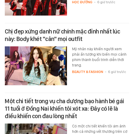
HỌC ĐƯỜNG
-
6 giờ trước
Chị đẹp xứng danh nữ chính mặc đỉnh nhất lúc
này: Body khét "cân" mọi outfit
Mỹ nhân này khiến người xem
phải ấn tượng khi biến mọi cảnh
phim thành buổi trình diễn thời
trang.
BEAUTY & FASHION
-
6 giờ trước
Một chi tiết trong vụ cha dượng bạo hành bé gái
11 tuổi ở Đồng Nai khiến tôi xót xa: Đây có lẽ là
điều khiến con đau lòng nhất
Có một chi tiết khiến tôi ám ảnh
hơn cả những vết thương trên cơ