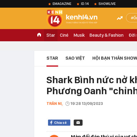
EMAGAZINE
ID.14
SHOWLIVE
Ồ
Star
Ciné
Musik
Beauty & Fashion
Đời
STAR
SAO VIỆT
HỘI BẠN THÂN SHOW
Shark Bình nức nở kh
Phương Oanh "chỉnh"
TRÂN NI,
19:28 13/09/2023
Chia sẻ
Màn đối đáp thú vị của vợ 