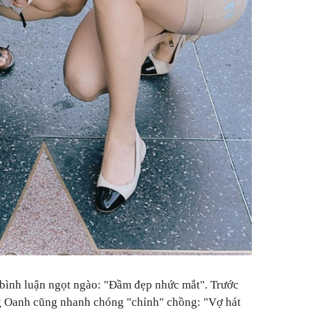
h bình luận ngọt ngào: "Đầm đẹp nhức mắt". Trước
g Oanh cũng nhanh chóng "chỉnh" chồng: "Vợ hát