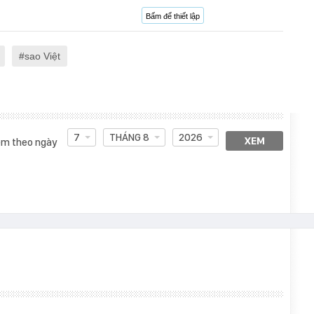
Bấm để thiết lập
sao Việt
7
THÁNG 8
2026
XEM
m theo ngày