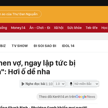
n ào của Thư Đan Nguyễn
 sống
Money.14
Ăn - Chơi - Đi
Xã hội
Sức khỏe
Tek-life
Học
BIZ
TV SHOW
ĐI SOI SAO ĐI
IDOL 14
en vợ, ngay lập tức bị
: Hơi ố dề nha
1:10
Nghe đọc bài
Theo dõi Kenh14.vn trên
chồng Shark Bình - Phương Oanh khiến mọi người