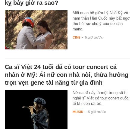
kỵ bây giờ ra sao?
Mối quan hệ giữa Lý Nhã Kỳ và
nam thần Hàn Quốc này bất ngờ
thu hút sự chú ý của cư dân
mạng.
CINE
-
5 giờ trước
Ca sĩ Việt 24 tuổi đã có tour concert cá
nhân ở Mỹ: Ái nữ con nhà nòi, thừa hưởng
trọn vẹn gene tài năng từ gia đình
Nữ ca sĩ này là một trong số ít
nghệ sĩ Việt có tour conert quốc
tế khi còn rất trẻ.
MUSIK
-
5 giờ trước