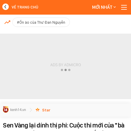
MỚI NHẤT
VỀ TRANG CHỦ
MỚI NHẤT
#Ồn ào của Thư Đan Nguyễn
Xem thêm
Star
Sen Vàng lại dính thị phi: Cuộc thi mới của "bà