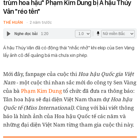
trùm hoa hậu" Phạm Kim Dung bị Á hậu Thúy
Vân "réo tên"
THẾ HUÂN
2 năm trước
Nghe đọc bài
1:20
Á hậu Thúy Vân đã có động thái "nhắc nhở" khi ekip của Sen Vàng
lấy ảnh cô để quảng bá mà chưa xin phép.
Mới đây, fanpage của cuộc thi
Hoa hậu Quốc gia Việt
Nam
- một cuộc thi nhan sắc mới do công ty Sen Vàng
của bà
Phạm Kim Dung
tổ chức đã đưa ra thông báo:
Tân hoa hậu sẽ đại diện Việt Nam tham dự
Hoa hậu
Quốc tế (Miss International)
. Cùng với bài viết thông
báo là hình ảnh của Hoa hậu Quốc tế các năm và
những đại diện Việt Nam từng tham gia cuộc thi này.