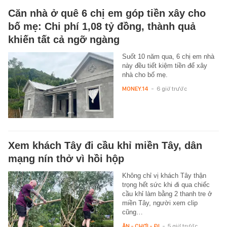
Căn nhà ở quê 6 chị em góp tiền xây cho
bố mẹ: Chi phí 1,08 tỷ đồng, thành quả
khiến tất cả ngỡ ngàng
Suốt 10 năm qua, 6 chị em nhà
này đều tiết kiệm tiền để xây
nhà cho bố mẹ.
MONEY.14
-
6 giờ trước
Xem khách Tây đi cầu khỉ miền Tây, dân
mạng nín thở vì hồi hộp
Không chỉ vị khách Tây thận
trọng hết sức khi đi qua chiếc
cầu khỉ làm bằng 2 thanh tre ở
miền Tây, người xem clip
cũng…
ĂN - CHƠI - ĐI
-
5 giờ trước