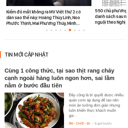
550 chủ phương 
Kiếm đỏ mắt không ra MV Việt thứ 2 có
danh sách sau n
dàn sao thế này: Hoàng Thùy Linh, Noo
nguội theo Nghị 
Phước Thịnh, Mai Phương Thúy, Minh…
TIN MỚI CẬP NHẬT
Cùng 1 công thức, tại sao thịt rang cháy
cạnh ngoài hàng luôn ngon hơn, sai lầm
nằm ở bước đầu tiên
Đây cũng là bí quyết được nhiều
quán cơm áp dụng để tạo nên
món ăn tưởng đơn giản nhưng
luôn khiến thực khách muốn
gọi…
ĂN - CHƠI - ĐI
-
6 giờ trước