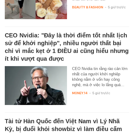
BEAUTY & FASHION
-
5 giờ trước
CEO Nvidia: "Đây là thời điểm tốt nhất lịch
sử để khởi nghiệp", nhiều người thất bại
chỉ vì mắc kẹt ở 1 ĐIỀU ai cũng hiểu nhưng
ít khi vượt qua được
CEO Nvidia tin rằng rào cản lớn
nhất của người khởi nghiệp
không nằm ở vốn hay công
nghệ, mà ở việc lo lắng quá…
MONEY.14
-
5 giờ trước
Tài tử Hàn Quốc đến Việt Nam vì Lý Nhã
Kỳ, bị đuổi khỏi showbiz vì làm điều cấm