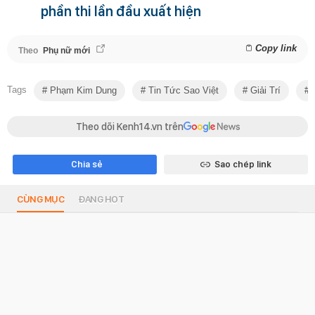
phần thi lần đầu xuất hiện
Copy link
Theo
Phụ nữ mới
Tags
Phạm Kim Dung
Tin Tức Sao Việt
Giải Trí
H
Theo dõi Kenh14.vn trên
Chia sẻ
Sao chép link
CÙNG MỤC
ĐANG HOT