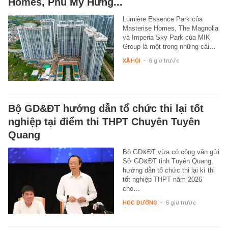
Homes, Phú Mỹ Hưng...
Lumière Essence Park của
Masterise Homes, The Magnolia
và Imperia Sky Park của MIK
Group là một trong những cái…
XÃ HỘI
-
6 giờ trước
Bộ GD&ĐT hướng dẫn tổ chức thi lại tốt
nghiệp tại điểm thi THPT Chuyên Tuyên
Quang
Bộ GD&ĐT vừa có công văn gửi
Sở GD&ĐT tỉnh Tuyên Quang,
hướng dẫn tổ chức thi lại kì thi
tốt nghiệp THPT năm 2026
cho…
HỌC ĐƯỜNG
-
6 giờ trước