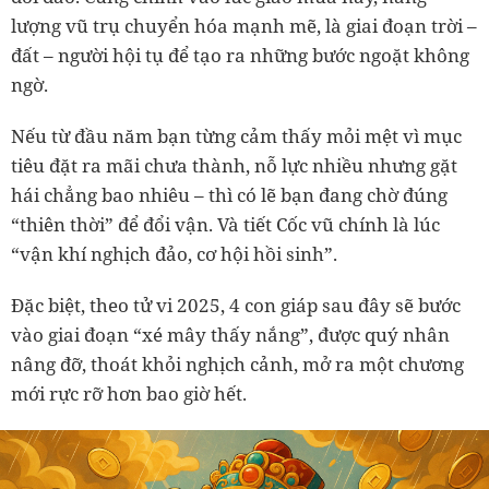
lượng vũ trụ chuyển hóa mạnh mẽ, là giai đoạn trời –
đất – người hội tụ để tạo ra những bước ngoặt không
ngờ.
Nếu từ đầu năm bạn từng cảm thấy mỏi mệt vì mục
tiêu đặt ra mãi chưa thành, nỗ lực nhiều nhưng gặt
hái chẳng bao nhiêu – thì có lẽ bạn đang chờ đúng
“thiên thời” để đổi vận. Và tiết
Cốc vũ
chính là lúc
“vận khí nghịch đảo, cơ hội hồi sinh”.
Đặc biệt, theo tử vi 2025, 4 con giáp sau đây sẽ bước
vào giai đoạn “xé mây thấy nắng”, được quý nhân
nâng đỡ, thoát khỏi nghịch cảnh, mở ra một chương
mới rực rỡ hơn bao giờ hết.