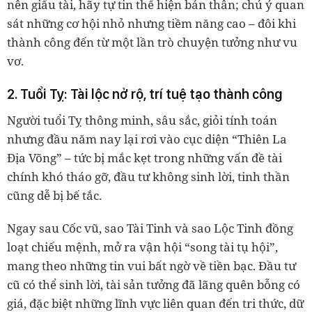
nên giấu tài, hãy tự tin thể hiện bản thân; chú ý quan
sát những cơ hội nhỏ nhưng tiềm năng cao – đôi khi
thành công đến từ một lần trò chuyện tưởng như vu
vơ.
2. Tuổi Tỵ: Tài lộc nở rộ, trí tuệ tạo thành công
Người tuổi Tỵ thông minh, sâu sắc, giỏi tính toán
nhưng đầu năm nay lại rơi vào cục diện “Thiên La
Địa Võng” – tức bị mắc kẹt trong những vấn đề tài
chính khó tháo gỡ, đầu tư không sinh lời, tinh thần
cũng dễ bị bế tắc.
Ngay sau
Cốc vũ
, sao Tài Tinh và sao Lộc Tinh đồng
loạt chiếu mệnh, mở ra vận hội “song tài tụ hội”,
mang theo những tin vui bất ngờ về tiền bạc. Đầu tư
cũ có thể sinh lời, tài sản tưởng đã lãng quên bỗng có
giá, đặc biệt những lĩnh vực liên quan đến tri thức, dữ