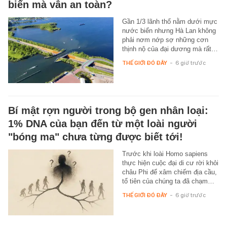
biển mà vẫn an toàn?
Gần 1/3 lãnh thổ nằm dưới mực
nước biển nhưng Hà Lan không
phải nơm nớp sợ những cơn
thịnh nộ của đại dương mà rất…
THẾ GIỚI ĐÓ ĐÂY
-
6 giờ trước
Bí mật rợn người trong bộ gen nhân loại:
1% DNA của bạn đến từ một loài người
"bóng ma" chưa từng được biết tới!
Trước khi loài Homo sapiens
thực hiện cuộc đại di cư rời khỏi
châu Phi để xâm chiếm địa cầu,
tổ tiên của chúng ta đã chạm…
THẾ GIỚI ĐÓ ĐÂY
-
6 giờ trước