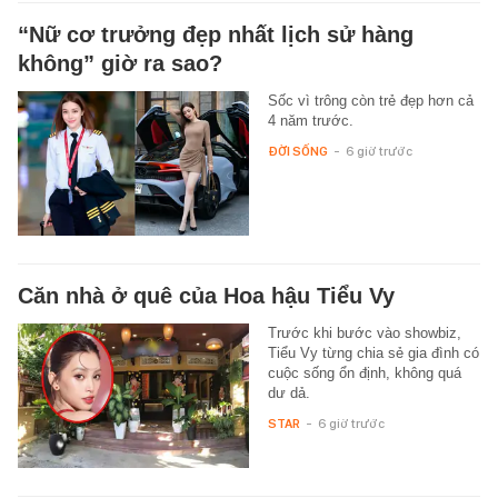
“Nữ cơ trưởng đẹp nhất lịch sử hàng
không” giờ ra sao?
Sốc vì trông còn trẻ đẹp hơn cả
4 năm trước.
ĐỜI SỐNG
-
6 giờ trước
Căn nhà ở quê của Hoa hậu Tiểu Vy
Trước khi bước vào showbiz,
Tiểu Vy từng chia sẻ gia đình có
cuộc sống ổn định, không quá
dư dả.
STAR
-
6 giờ trước