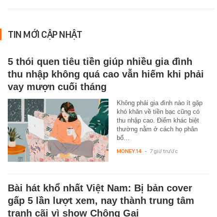
TIN MỚI CẬP NHẬT
5 thói quen tiêu tiền giúp nhiều gia đình
thu nhập không quá cao vẫn hiếm khi phải
vay mượn cuối tháng
Không phải gia đình nào ít gặp
khó khăn về tiền bạc cũng có
thu nhập cao. Điểm khác biệt
thường nằm ở cách họ phân
bổ…
MONEY.14
-
7 giờ trước
Bài hát khổ nhất Việt Nam: Bị bản cover
gấp 5 lần lượt xem, nay thành trung tâm
tranh cãi vì show Chông Gai