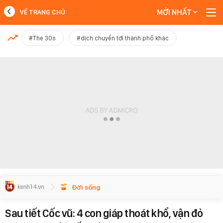
MỚI NHẤT
VỀ TRANG CHỦ
MỚI NHẤT
#The 30s
#dịch chuyển tới thành phố khác
Xem thêm
Đời sống
Sau tiết Cốc vũ: 4 con giáp thoát khổ, vận đỏ