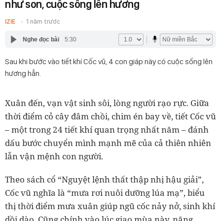
như son, cuộc sống lên hương
IZIE
1 năm trước
Nghe đọc bài
5:30
Sau khi bước vào tiết khí Cốc vũ, 4 con giáp này có cuộc sống lên
hương hẳn.
Xuân đến, vạn vật sinh sôi, lòng người rạo rực. Giữa
thời điểm cỏ cây đâm chồi, chim én bay về, tiết
Cốc vũ
– một trong 24 tiết khí quan trọng nhất năm – đánh
dấu bước chuyển mình mạnh mẽ của cả thiên nhiên
lẫn vận mệnh con người.
Theo sách cổ “Nguyệt lệnh thất thập nhị hậu giải”,
Cốc vũ
nghĩa là “mưa rơi nuôi dưỡng lúa mạ”, biểu
thị thời điểm mưa xuân giúp ngũ cốc nảy nở, sinh khí
dồi dào. Cũng chính vào lúc giao mùa này, năng