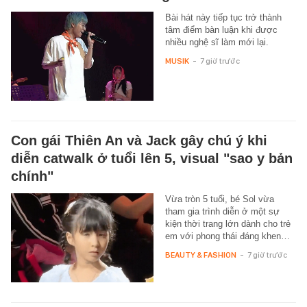
Bài hát này tiếp tục trở thành
tâm điểm bàn luận khi được
nhiều nghệ sĩ làm mới lại.
MUSIK
-
7 giờ trước
Con gái Thiên An và Jack gây chú ý khi
diễn catwalk ở tuổi lên 5, visual "sao y bản
chính"
Vừa tròn 5 tuổi, bé Sol vừa
tham gia trình diễn ở một sự
kiện thời trang lớn dành cho trẻ
em với phong thái đáng khen…
BEAUTY & FASHION
-
7 giờ trước