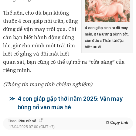
Thế nên,
cho dù bạn không
thuộc 4 con giáp nói trên, cũng
đừng để vận may trôi qua. Chỉ
4 con giáp sinh ra đã may
mắn, ít tai ương bệnh tật,
cần bạn biết hành động đúng
còn được Thần tài đặc
lúc, giữ cho mình một trái tim
biệt ưu ái
biết cố gắng và đôi mắt biết
quan sát, bạn cũng có thể tự mở ra “cửa sáng” của
riêng mình.
(Thông tin mang tính chiêm nghiệm)
4 con giáp gặp thời năm 2025: Vận may
bùng nổ vào mùa hè
Theo
Phụ nữ số
Copy link
17/04/2025 07:00 (GMT +7)