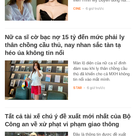
viên Trình Mỹ Duyên đóng hút…
CINE
-
6 giờ trước
Nữ ca sĩ cờ bạc nợ 15 tỷ đến mức phải ly
thân chồng cầu thủ, nay nhan sắc tàn tạ
héo úa không tin nổi
Màn lộ diện của nữ ca sĩ đình
đám sau khi ly thân chồng cầu
thủ đã khiến cho cả MXH không
tin nổi vào mắt mình.
STAR
-
6 giờ trước
Tất cả tài xế chú ý đề xuất mới nhất của Bộ
Công an về xử phạt vi phạm giao thông
Đây là thông tin được đề xuất