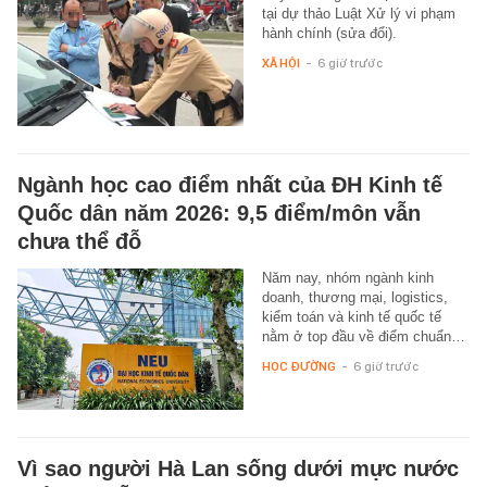
tại dự thảo Luật Xử lý vi phạm
hành chính (sửa đổi).
XÃ HỘI
-
6 giờ trước
Ngành học cao điểm nhất của ĐH Kinh tế
Quốc dân năm 2026: 9,5 điểm/môn vẫn
chưa thể đỗ
Năm nay, nhóm ngành kinh
doanh, thương mại, logistics,
kiểm toán và kinh tế quốc tế
nằm ở top đầu về điểm chuẩn…
HỌC ĐƯỜNG
-
6 giờ trước
Vì sao người Hà Lan sống dưới mực nước