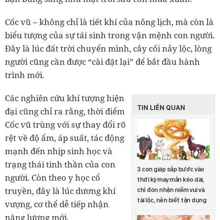
Cốc vũ
– không chỉ là tiết khí của nông lịch, mà còn là
biểu tượng của sự tái sinh trong vận mệnh con người.
Đây là lúc đất trời chuyển mình, cây cối nảy lộc, lòng
người cũng cần được “cài đặt lại” để bắt đầu hành
trình mới.
Các nghiên cứu khí tượng hiện
TIN LIÊN QUAN
đại cũng chỉ ra rằng, thời điểm
Cốc vũ
trùng với sự thay đổi rõ
rệt về độ ẩm, áp suất, tác động
mạnh đến nhịp sinh học và
trạng thái tinh thần của con
3 con giáp sắp bước vào
người. Còn theo y học cổ
thời kỳ may mắn kéo dài,
truyền, đây là lúc dương khí
chỉ đón nhận niềm vui và
tài lộc, nên biết tận dụng
vượng, cơ thể dễ tiếp nhận
năng lượng mới.