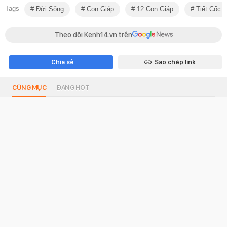
Tags
Đời Sống
Con Giáp
12 Con Giáp
Tiết Cốc 
Theo dõi Kenh14.vn trên
Chia sẻ
Sao chép link
CÙNG MỤC
ĐANG HOT