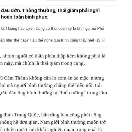
ỳ đau đớn. Thông thường, thái giám phải nghỉ
i hoàn toàn bình phục.
t lộ: Hoàng hậu Uyển Dung có thói quen kỳ lạ khi ngủ mà Phổ
hân như thế nào? Hậu thế nghe quá trình cũng thấy mệt lây
, nhóm người có thân phận thấp kém không phải là
n mày, mà chính là thái giám trong cung.
Tử Cấm Thành không cần lo cơm ăn áo mặc, nhưng
hổ mà người bình thường chẳng thể hiểu nổi. Cái
ười đàn ông bình thường bị “biến tướng” trong tâm
g đình Trung Quốc, hẳn rằng bạn cũng phải công
 không hề đơn giản. Nam giới bình thường muốn trở
ất nhiều quá trình khắc nghiệt, quan trọng nhất là