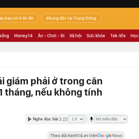
áy bay rơi ở ấn độ
Xung đột tại Trung Đông
 sống
Money.14
Ăn - Chơi - Đi
Xã hội
Sức khỏe
Tek-life
Học
ái giám phải ở trong căn
1 tháng, nếu không tính
3:22
Nghe đọc bài
Theo dõi Kenh14.vn trên