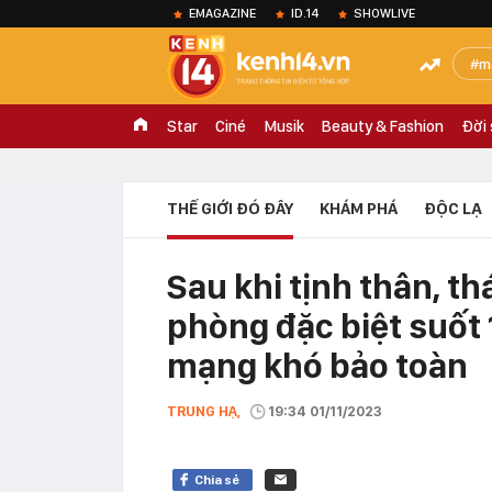
EMAGAZINE
ID.14
SHOWLIVE
m
Star
Ciné
Musik
Beauty & Fashion
Đời
THẾ GIỚI ĐÓ ĐÂY
KHÁM PHÁ
ĐỘC LẠ
Sau khi tịnh thân, th
phòng đặc biệt suốt 
mạng khó bảo toàn
TRUNG HẠ,
19:34 01/11/2023
Chia sẻ