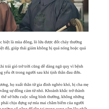
c biệt là mùa đông, lò lửa được đốt cháy thường
ệt độ, giúp thái giám không bị quá nóng hoặc quá
i trái gió trở trời cũng dễ dàng ngã quỵ vì bệnh
ng yếu ớt trong người sau khi tịnh thân đau đớn.
ương, họ xuất thân từ gia đình nghèo khó, bị cha mẹ
 vắng sự đồng cảm từ nhỏ. Khoảnh khắc trở thành
g thể sở hữu cuộc sống bình thường, không những
n phải chịu đựng sự mỉa mai châm biếm của người
g ngừng cố gắng để tồn tại trong cung cấm lâu nhất