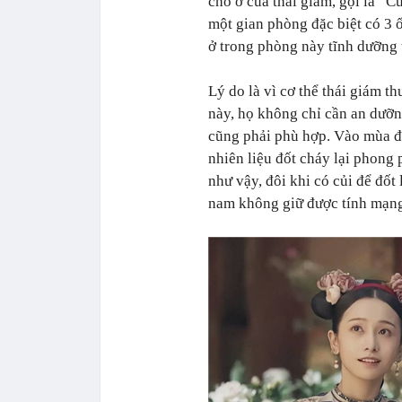
chỗ ở của thái giám, gọi là “
một gian phòng đặc biệt có 3 ố
ở trong phòng này tĩnh dưỡng 
Lý do là vì cơ thể thái giám t
này, họ không chỉ cần an dưỡ
cũng phải phù hợp. Vào mùa đ
nhiên liệu đốt cháy lại phong
như vậy, đôi khi có củi để đốt
nam không giữ được tính mạng 