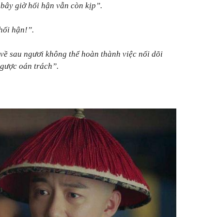
bây giờ hối hận vẫn còn kịp”.
hối hận!”.
về sau ngươi không thể hoàn thành việc nối dõi
gược oán trách”.