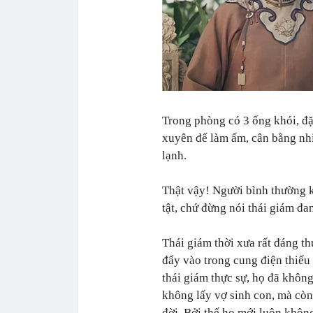
Trong phòng có 3 ống khói, đặ
xuyên để làm ấm, cân bằng nhi
lạnh.
Thật vậy! Người bình thường kh
tật, chứ đừng nói thái giám đa
Thái giám thời xưa rất đáng th
đẩy vào trong cung điện thiếu
thái giám thực sự, họ đã khôn
không lấy vợ sinh con, mà cò
đời. Bởi thế họ mới luôn khôn