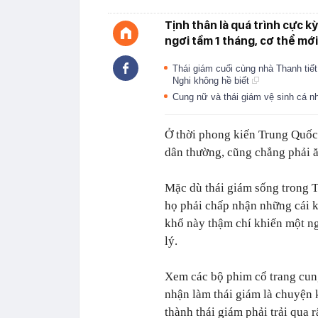
Tịnh thân là quá trình cực k
ngơi tầm 1 tháng, cơ thể mớ
Thái giám cuối cùng nhà Thanh tiế
Nghi không hề biết
Cung nữ và thái giám vệ sinh cá n
Ở thời phong kiến Trung Quốc
dân thường, cũng chẳng phải ă
Mặc dù thái giám sống trong 
họ phải chấp nhận những cái k
khổ này thậm chí khiến một ng
lý.
Xem các bộ phim cổ trang cun
nhận làm thái giám là chuyện
thành thái giám phải trải qua r