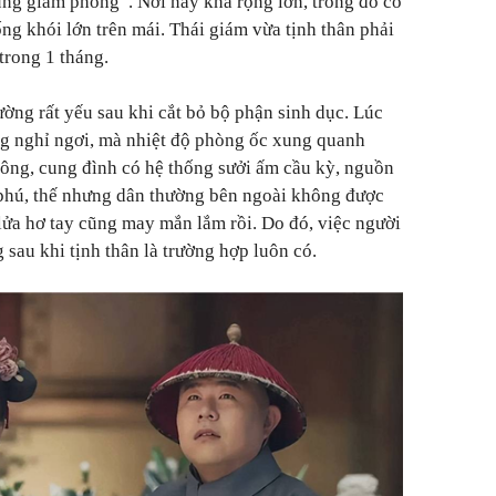
Cung giám phòng”. Nơi này khá rộng lớn, trong đó có
ng khói lớn trên mái. Thái giám vừa tịnh thân phải
trong 1 tháng.
hường rất yếu sau khi cắt bỏ bộ phận sinh dục. Lúc
ng nghỉ ngơi, mà nhiệt độ phòng ốc xung quanh
ông, cung đình có hệ thống sưởi ấm cầu kỳ, nguồn
 phú, thế nhưng dân thường bên ngoài không được
 lửa hơ tay cũng may mắn lắm rồi. Do đó, việc người
sau khi tịnh thân là trường hợp luôn có.