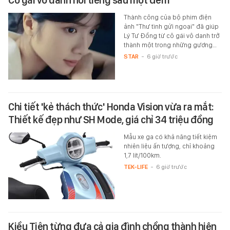
Thành công của bộ phim điện
ảnh "Thư tình gửi ngoại" đã giúp
Lý Tư Đồng từ cô gái vô danh trở
thành một trong những gương…
STAR
-
6 giờ trước
Chi tiết 'kẻ thách thức' Honda Vision vừa ra mắt:
Thiết kế đẹp như SH Mode, giá chỉ 34 triệu đồng
Mẫu xe ga có khả năng tiết kiệm
nhiên liệu ấn tượng, chỉ khoảng
1,7 lít/100km.
TEK-LIFE
-
6 giờ trước
Kiều Tiên từng đưa cả gia đình chồng thành hiện