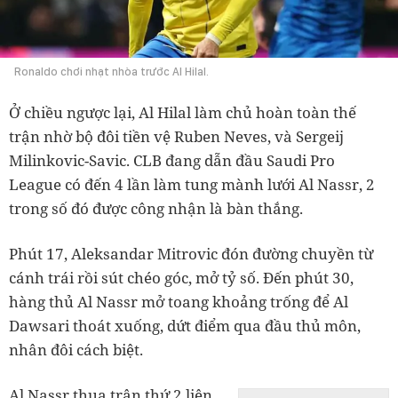
Ronaldo chơi nhạt nhòa trước Al Hilal.
Ở chiều ngược lại, Al Hilal làm chủ hoàn toàn thế
trận nhờ bộ đôi tiền vệ Ruben Neves, và Sergeij
Milinkovic-Savic. CLB đang dẫn đầu Saudi Pro
League có đến 4 lần làm tung mành lưới Al Nassr, 2
trong số đó được công nhận là bàn thắng.
Phút 17, Aleksandar Mitrovic đón đường chuyền từ
cánh trái rồi sút chéo góc, mở tỷ số. Đến phút 30,
hàng thủ Al Nassr mở toang khoảng trống để Al
Dawsari thoát xuống, dứt điểm qua đầu thủ môn,
nhân đôi cách biệt.
Al Nassr thua trận thứ 2 liên