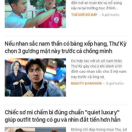
đến nơi an toàn khi vụ nổ súng
xảy ra tại trường học ở tỉnh…
THẾ GIỚI ĐÓ ĐÂY
-
5 giờ trước
Nếu nhan sắc nam thần có bảng xếp hạng, Thư Kỳ
chọn 3 gương mặt này trước cả chồng mình
Dù hợp tác với vô số nam thần,
Thư Kỳ gây chú ý khi dành vị trí
đỉnh cao nhan sắc cho 3 mỹ nam
này trước cả ông xã.
BEAUTY & FASHION
-
5 giờ trước
Chiếc sơ mi chấm bi đúng chuẩn "quiet luxury"
giúp outfit trông có gu và nhìn đắt tiền hơn hẳn
Không chỉ đẹp trong mùa Thu, sơ