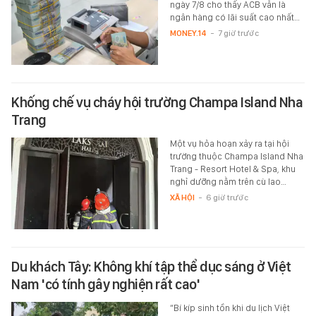
ngày 7/8 cho thấy ACB vẫn là
ngân hàng có lãi suất cao nhất…
MONEY.14
-
7 giờ trước
Khống chế vụ cháy hội trường Champa Island Nha
Trang
Một vụ hỏa hoạn xảy ra tại hội
trường thuộc Champa Island Nha
Trang - Resort Hotel & Spa, khu
nghỉ dưỡng nằm trên cù lao…
XÃ HỘI
-
6 giờ trước
Du khách Tây: Không khí tập thể dục sáng ở Việt
Nam 'có tính gây nghiện rất cao'
“Bí kíp sinh tồn khi du lịch Việt