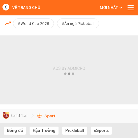
VỀ TRANG CHỦ
MỚI NHẤT
MỚI NHẤT
#World Cup 2026
#Ăn ngủ Pickleball
Xem thêm
Sport
Bóng đá
Hậu Trường
Pickleball
eSports