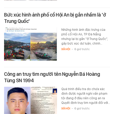
Bức xúc hình ảnh phố cổ Hội An bị gắn nhầm là 'ở
Trung Quốc'
Những hình ảnh đặc trưng của
phố cổ Hội An, TP Đà Nẵng
nhưng lại bị gắn "ở Trung Quốc",
gây bức xúc dư luận, chính…
XÃ HỘI
-
6 giờ trước
Công an truy tìm người tên Nguyễn Bá Hoàng
Tùng SN 1994
Quá trình điều tra do chưa xác
định được người nghi vấn phạm
tội đang ở đâu nên công an ra
Quyết định truy tìm người đối với…
XÃ HỘI
-
6 giờ trước