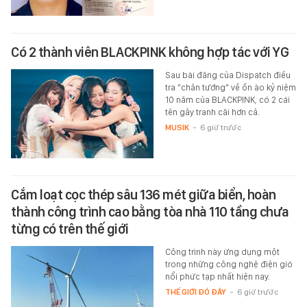
Có 2 thành viên BLACKPINK không hợp tác với YG
Sau bài đăng của Dispatch điều
tra "chân tướng" về ồn ào kỷ niệm
10 năm của BLACKPINK, có 2 cái
tên gây tranh cãi hơn cả.
MUSIK
-
6 giờ trước
Cắm loạt cọc thép sâu 136 mét giữa biển, hoàn
thành công trình cao bằng tòa nhà 110 tầng chưa
từng có trên thế giới
Công trình này ứng dụng một
trong những công nghệ điện gió
nổi phức tạp nhất hiện nay.
THẾ GIỚI ĐÓ ĐÂY
-
6 giờ trước