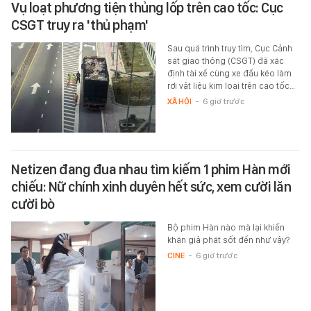
Vụ loạt phương tiện thủng lốp trên cao tốc: Cục
CSGT truy ra 'thủ phạm'
Sau quá trình truy tìm, Cục Cảnh
sát giao thông (CSGT) đã xác
định tài xế cùng xe đầu kéo làm
rơi vật liệu kim loại trên cao tốc…
XÃ HỘI
-
6 giờ trước
Netizen đang đua nhau tìm kiếm 1 phim Hàn mới
chiếu: Nữ chính xinh duyên hết sức, xem cười lăn
cười bò
Bộ phim Hàn nào mà lại khiến
khán giả phát sốt đến như vậy?
CINE
-
6 giờ trước