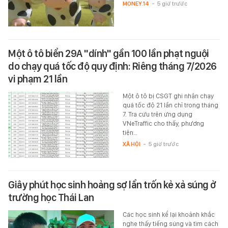
MONEY.14
-
5 giờ trước
Một ô tô biển 29A "dính" gần 100 lần phạt nguội
do chạy quá tốc độ quy định: Riêng tháng 7/2026
vi phạm 21 lần
Một ô tô bị CSGT ghi nhận chạy
quá tốc độ 21 lần chỉ trong tháng
7. Tra cứu trên ứng dụng
VNeTraffic cho thấy, phương
tiện…
XÃ HỘI
-
5 giờ trước
Giây phút học sinh hoảng sợ lẩn trốn kẻ xả súng ở
trường học Thái Lan
Các học sinh kể lại khoảnh khắc
nghe thấy tiếng súng và tìm cách