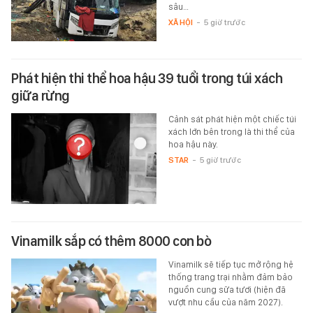
sâu…
XÃ HỘI
-
5 giờ trước
Phát hiện thi thể hoa hậu 39 tuổi trong túi xách
giữa rừng
Cảnh sát phát hiện một chiếc túi
xách lớn bên trong là thi thể của
hoa hậu này.
STAR
-
5 giờ trước
Vinamilk sắp có thêm 8000 con bò
Vinamilk sẽ tiếp tục mở rộng hệ
thống trang trại nhằm đảm bảo
nguồn cung sữa tươi (hiện đã
vượt nhu cầu của năm 2027).