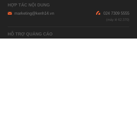
HỢP TÁC NỘI DUNG
marketing@kenh14.vn
024 7309 5555
HỖ TRỢ QUẢNG CÁO
giaitrixahoi@admicro.vn
02473007108
TRỤ SỞ HÀ NỘI
Tầng 21, Tòa nhà Center Building, Hapulico Complex, Số 01, phố
Nguyễn Huy Tưởng, phường Thanh Xuân, thành phố Hà Nội
TRỤ SỞ TP.HỒ CHÍ MINH
Tầng 4, Tòa nhà 123, số 127 Võ Văn Tần, Phường Xuân Hòa, TPHCM
Giấy phép thiết lập trang thông tin điện tử tổng hợp trên mạng số
2215/GP-TTĐT do Sở Thông tin và Truyền thông Hà Nội cấp ngày 10
tháng 4 năm 2019