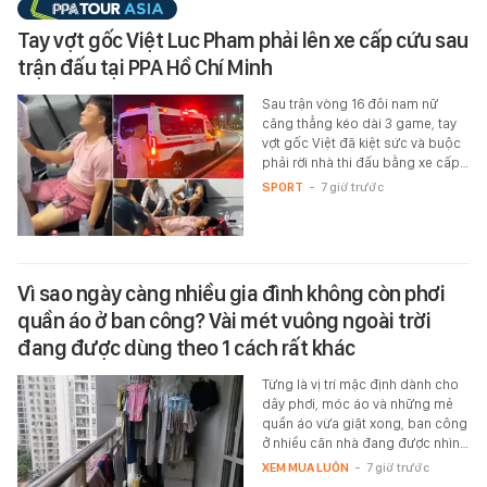
Tay vợt gốc Việt Luc Pham phải lên xe cấp cứu sau
trận đấu tại PPA Hồ Chí Minh
Sau trận vòng 16 đôi nam nữ
căng thẳng kéo dài 3 game, tay
vợt gốc Việt đã kiệt sức và buộc
phải rời nhà thi đấu bằng xe cấp…
SPORT
-
7 giờ trước
Vì sao ngày càng nhiều gia đình không còn phơi
quần áo ở ban công? Vài mét vuông ngoài trời
đang được dùng theo 1 cách rất khác
Từng là vị trí mặc định dành cho
dây phơi, móc áo và những mẻ
quần áo vừa giặt xong, ban công
ở nhiều căn nhà đang được nhìn…
XEM MUA LUÔN
-
7 giờ trước