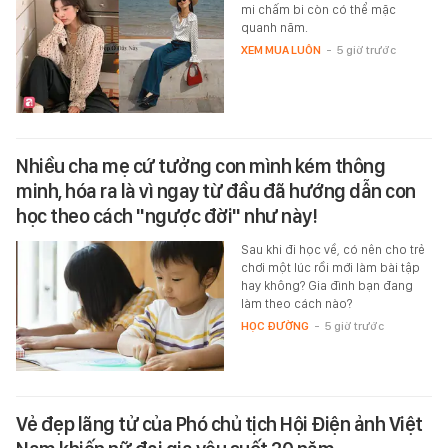
mi chấm bi còn có thể mặc
quanh năm.
XEM MUA LUÔN
-
5 giờ trước
Nhiều cha mẹ cứ tưởng con mình kém thông
minh, hóa ra là vì ngay từ đầu đã hướng dẫn con
học theo cách "ngược đời" như này!
Sau khi đi học về, có nên cho trẻ
chơi một lúc rồi mới làm bài tập
hay không? Gia đình bạn đang
làm theo cách nào?
HỌC ĐƯỜNG
-
5 giờ trước
Vẻ đẹp lãng tử của Phó chủ tịch Hội Điện ảnh Việt