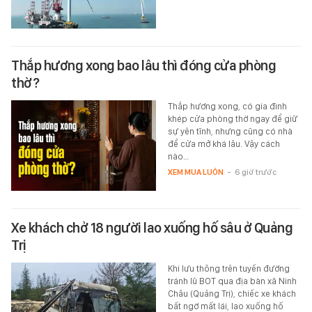
Thắp hương xong bao lâu thì đóng cửa phòng
thờ?
Thắp hương xong, có gia đình
khép cửa phòng thờ ngay để giữ
sự yên tĩnh, nhưng cũng có nhà
để cửa mở khá lâu. Vậy cách
nào…
XEM MUA LUÔN
-
6 giờ trước
Xe khách chở 18 người lao xuống hố sâu ở Quảng
Trị
Khi lưu thông trên tuyến đường
tránh lũ BOT qua địa bàn xã Ninh
Châu (Quảng Trị), chiếc xe khách
bất ngờ mất lái, lao xuống hố