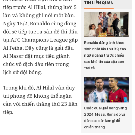
TIN LIÊN QUAN
tiếp trước Al Hilal, thủng lưới 5
lần và không ghi nổi một bàn.
Ngày 15/2, Ronaldo cùng đồng
đội sẽ tiếp tục ra sân để thi đấu
tại AFC Champions League găp
Ronaldo đăng ảnh khoe
Al Feiha. Đây cũng là giải đấu
sinh nhật lần thứ 39, fan
Al Nassr đặt mục tiêu giành
ngỡ ngàng trước chiều
cao khó tin của cậu con
chức vô địch đầu tiên trong
trai cả
lịch sử đội bóng.
Trong khi đó, Al Hilal vẫn duy
trì phong độ không thể ngăn
cản với chiến thắng thứ 23 liên
Cuộc đua Quả bóng vàng
tiếp.
2024: Messi, Ronaldo và
dàn sao cần làm gì để
chiến thắng