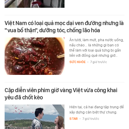
Việt Nam có loại quả mọc dại ven đường nhưng là
"vua bổ thận", dưỡng tóc, chống lão hóa
Ăn tươi, làm mứt, pha nước uống,
nấu cháo... là những gì bạn có
thể làm với loại quả từng bị gắn
liền với đồng quê nhưng giờ…
SỨC KHỎE
-
7 giờ trước
Cặp diễn viên phim giờ vàng Việt vừa công khai
yêu đã chốt kèo
Hiện tại, cả hai đang tập trung để
xây dựng căn biệt thự chung.
STAR
-
7 giờ trước