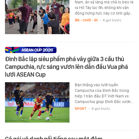
Nam, ăn xả láng mà chả lo béo là
ra Hồ Tây lúc 6h; không khí vận
động hừng hực này có tính gây…
ĂN - CHƠI - ĐI
-
6 giờ trước
Đình Bắc lập siêu phẩm phá vây giữa 3 cầu thủ
Campuchia, rực sáng vươn lên dẫn đầu Vua phá
lưới ASEAN Cup
Bàn thắng vào lưới tuyển
Campucha của Đình Bắc trong
hiệp 1 trận đấu ĐT Việt Nam vs
Campuchia giúp Đình Bắc vươn…
SPORT
-
6 giờ trước
Cô gái vô danh nổi tiếng sau một đêm