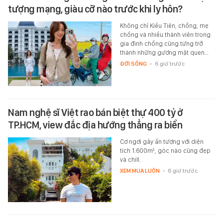
tượng mạng, giàu cỡ nào trước khi ly hôn?
Không chỉ Kiều Tiên, chồng, mẹ
chồng và nhiều thành viên trong
gia đình chồng cũng từng trở
thành những gương mặt quen…
ĐỜI SỐNG
-
6 giờ trước
Nam nghệ sĩ Việt rao bán biệt thự 400 tỷ ở
TP.HCM, view đắc địa hướng thẳng ra biển
Cơ ngơi gây ấn tượng với diện
tích 1.600m², góc nào cũng đẹp
và chill.
XEM MUA LUÔN
-
6 giờ trước