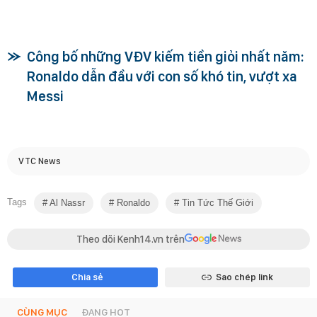
Công bố những VĐV kiếm tiền giỏi nhất năm:
Ronaldo dẫn đầu với con số khó tin, vượt xa
Messi
VTC News
Tags
Al Nassr
Ronaldo
Tin Tức Thế Giới
Theo dõi Kenh14.vn trên
Chia sẻ
Sao chép link
CÙNG MỤC
ĐANG HOT