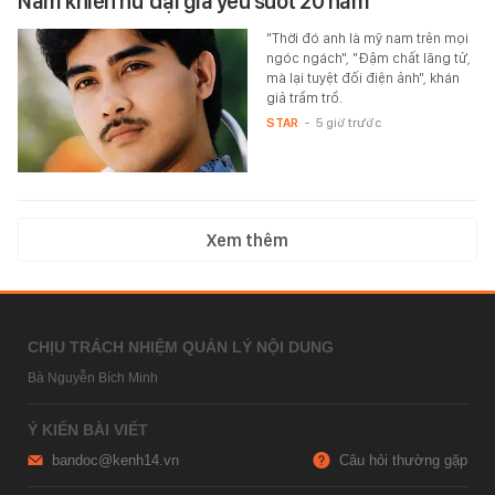
Nam khiến nữ đại gia yêu suốt 20 năm
"Thời đó anh là mỹ nam trên mọi
ngóc ngách", "Đậm chất lãng tử,
mà lại tuyệt đối điện ảnh", khán
giả trầm trồ.
STAR
-
5 giờ trước
Xem thêm
CHỊU TRÁCH NHIỆM QUẢN LÝ NỘI DUNG
Bà Nguyễn Bích Minh
Ý KIẾN BÀI VIẾT
bandoc@kenh14.vn
Câu hỏi thường gặp