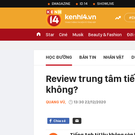
EMAGAZINE
ID.14
SHOWLIVE
Đ
Star
Ciné
Musik
Beauty & Fashion
Đời
HỌC ĐƯỜNG
BẢN TIN
NHÂN VẬT
D
Review trung tâm tiế
không?
QUANG VŨ,
13:30 22/12/2020
Chia sẻ
Tiếng Anh từ lâu không còn