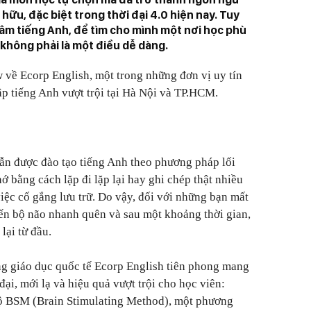
 hữu, đặc biệt trong thời đại 4.0 hiện nay. Tuy
tâm tiếng Anh, để tìm cho mình một nơi học phù
ì không phải là một điều dễ dàng.
về Ecorp English, một trong những đơn vị uy tín
ập tiếng Anh vượt trội tại Hà Nội và TP.HCM.
ẫn được đào tạo tiếng Anh theo phương pháp lối
 bằng cách lặp đi lặp lại hay ghi chép thật nhiều
việc cố gắng lưu trữ. Do vậy, đối với những bạn mất
ến bộ não nhanh quên và sau một khoảng thời gian,
lại từ đầu.
ng giáo dục quốc tế Ecorp English tiên phong mang
đại, mới lạ và hiệu quả vượt trội cho học viên:
ộ BSM (Brain Stimulating Method), một phương