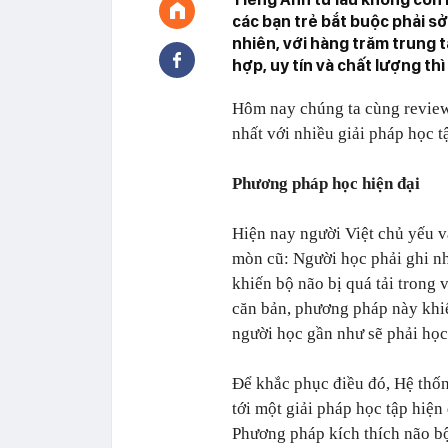
các bạn trẻ bắt buộc phải sở
nhiên, với hàng trăm trung 
hợp, uy tín và chất lượng th
Hôm nay chúng ta cùng review 
nhất với nhiều giải pháp học t
Phương pháp học hiện đại
Hiện nay người Việt chủ yếu v
mòn cũ: Người học phải ghi nhớ
khiến bộ não bị quá tải trong 
căn bản, phương pháp này khi
người học gần như sẽ phải học 
Để khắc phục điều đó, Hệ thố
tới một giải pháp học tập hiện 
Phương pháp kích thích não b