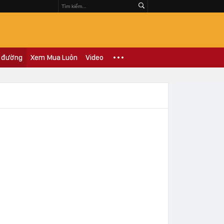
 đường
Xem Mua Luôn
Video