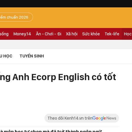
iểm chuẩn 2026
 sống
Money.14
Ăn - Chơi - Đi
Xã hội
Sức khỏe
Tek-life
Học
U HỌC
TUYỂN SINH
ng Anh Ecorp English có tốt
Theo dõi Kenh14.vn trên
 là môn học tự chọn mà đã trở thành ngôn ngữ