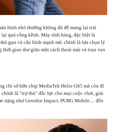
 màn hình nhỏ thường không đủ để mang lại trải
ì lại quá cồng kềnh. Máy tính bảng, đặc biệt là
 nhỏ gọn và cấu hình mạnh mẽ, chính là lựa chọn lý
 thời gian thư giãn một cách thoải mái và trọn vẹn
ông chỉ sở hữu chip MediaTek Helio G85 mà còn đi
ính là "trợ thủ" đắc lực cho mọi cuộc chơi, giải
me nặng như Genshin Impact, PUBG Mobile… đến