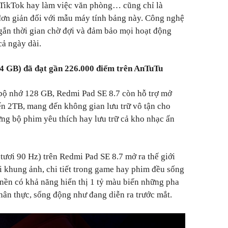
 TikTok hay làm việc văn phòng… cũng chỉ là
đơn giản đối với mẫu máy tính bảng này. Công nghệ
gắn thời gian chờ đợi và đảm bảo mọi hoạt động
cả ngày dài.
 GB) đã đạt gần 226.000 điểm trên AnTuTu
bộ nhớ 128 GB, Redmi Pad SE 8.7 còn hỗ trợ mở
n 2TB, mang đến không gian lưu trữ vô tận cho
ững bộ phim yêu thích hay lưu trữ cả kho nhạc ấn
tươi 90 Hz) trên Redmi Pad SE 8.7 mở ra thế giới
ọi khung ảnh, chi tiết trong game hay phim đều sống
 nền có khả năng hiển thị 1 tỷ màu biến những pha
hân thực, sống động như đang diễn ra trước mắt.