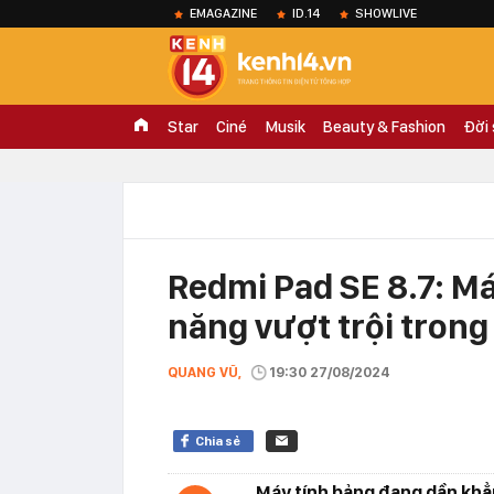
EMAGAZINE
ID.14
SHOWLIVE
Star
Ciné
Musik
Beauty & Fashion
Đời
Redmi Pad SE 8.7: Má
năng vượt trội trong
QUANG VŨ,
19:30 27/08/2024
Chia sẻ
Máy tính bảng đang dần khẳn