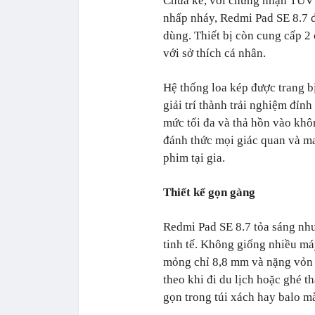
Chưa kể, với chứng nhận TÜV
nhấp nháy, Redmi Pad SE 8.7 đ
dùng. Thiết bị còn cung cấp 2 
với sở thích cá nhân.
Hệ thống loa kép được trang 
giải trí thành trải nghiệm đỉn
mức tối đa và thả hồn vào khô
đánh thức mọi giác quan và ma
phim tại gia.
Thiết kế gọn gàng
Redmi Pad SE 8.7 tỏa sáng như
tinh tế. Không giống nhiều má
mỏng chỉ 8,8 mm và nặng vỏn 
theo khi đi du lịch hoặc ghé t
gọn trong túi xách hay balo m