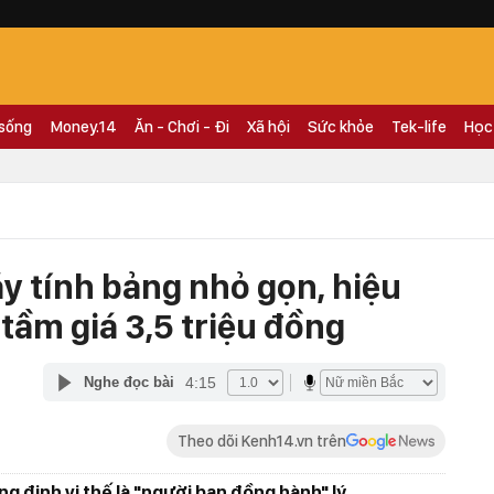
 sống
Money.14
Ăn - Chơi - Đi
Xã hội
Sức khỏe
Tek-life
Học
y tính bảng nhỏ gọn, hiệu
 tầm giá 3,5 triệu đồng
4:15
Nghe đọc bài
Theo dõi Kenh14.vn trên
g định vị thế là "người bạn đồng hành" lý