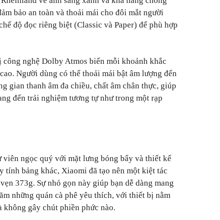
 Rheinland về ánh sáng xanh và khả năng chống
ảm bảo an toàn và thoải mái cho đôi mắt người
chế độ đọc riêng biệt (Classic và Paper) để phù hợp
bị công nghệ Dolby Atmos biến mỗi khoảnh khắc
h cao. Người dùng có thể thoải mái bật âm lượng đến
ng gian thanh âm đa chiều, chất âm chân thực, giúp
ng đến trải nghiệm tương tự như trong một rạp
 viên ngọc quý với mặt lưng bóng bẩy và thiết kế
y tính bảng khác, Xiaomi đã tạo nên một kiệt tác
vẹn 373g. Sự nhỏ gọn này giúp bạn dễ dàng mang
hăm những quán cà phê yêu thích, với thiết bị nằm
à không gây chút phiền phức nào.