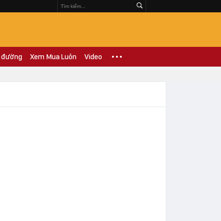
 đường
Xem Mua Luôn
Video