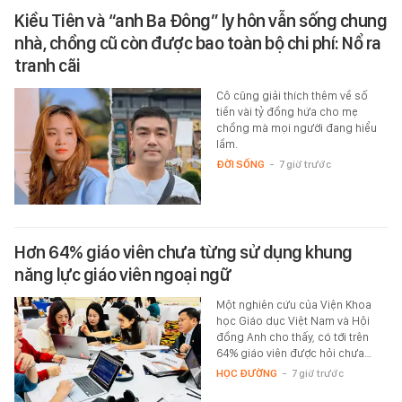
Kiều Tiên và “anh Ba Đông” ly hôn vẫn sống chung
nhà, chồng cũ còn được bao toàn bộ chi phí: Nổ ra
tranh cãi
Cô cũng giải thích thêm về số
tiền vài tỷ đồng hứa cho mẹ
chồng mà mọi người đang hiểu
lầm.
ĐỜI SỐNG
-
7 giờ trước
Hơn 64% giáo viên chưa từng sử dụng khung
năng lực giáo viên ngoại ngữ
Một nghiên cứu của Viện Khoa
học Giáo dục Việt Nam và Hội
đồng Anh cho thấy, có tới trên
64% giáo viên được hỏi chưa…
HỌC ĐƯỜNG
-
7 giờ trước