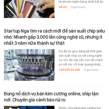
tài khoản ngân hàng dưới bất kỳ…
XÃ HỘI
-
6 giờ trước
Startup Nga tìm ra cách mới để sản xuất chip siêu
nhỏ: Nhanh gấp 3.000 lần công nghệ cũ, nhưng ít
nhất 3 năm nữa thành sự thật
Dù đã rút gọn đáng kể thời gian
sản xuất chip so với công nghệ
cũ, tốc độ này vẫn còn rất chậm
so với các cỗ máy quang khắc…
THẾ GIỚI ĐÓ ĐÂY
-
6 giờ trước
Bùng nổ dịch vụ bán kim cương online, ship tận
nơi: Chuyên gia cảnh báo rủi ro
Nhiều cửa hàng kim cương tuy