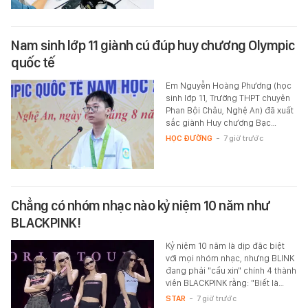
Nam sinh lớp 11 giành cú đúp huy chương Olympic
quốc tế
Em Nguyễn Hoàng Phương (học
sinh lớp 11, Trường THPT chuyên
Phan Bội Châu, Nghệ An) đã xuất
sắc giành Huy chương Bạc…
HỌC ĐƯỜNG
-
7 giờ trước
Chẳng có nhóm nhạc nào kỷ niệm 10 năm như
BLACKPINK!
Kỷ niệm 10 năm là dịp đặc biệt
với mọi nhóm nhạc, nhưng BLINK
đang phải "cầu xin" chính 4 thành
viên BLACKPINK rằng: "Biết là…
STAR
-
7 giờ trước