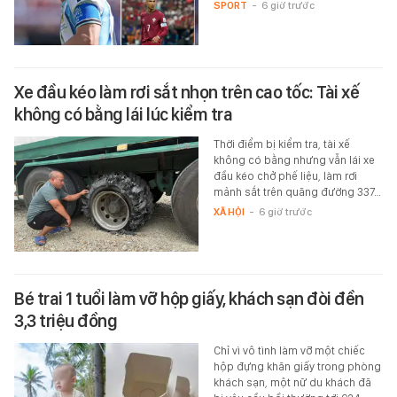
SPORT
-
6 giờ trước
Xe đầu kéo làm rơi sắt nhọn trên cao tốc: Tài xế
không có bằng lái lúc kiểm tra
Thời điểm bị kiểm tra, tài xế
không có bằng nhưng vẫn lái xe
đầu kéo chở phế liệu, làm rơi
mảnh sắt trên quãng đường 337…
XÃ HỘI
-
6 giờ trước
Bé trai 1 tuổi làm vỡ hộp giấy, khách sạn đòi đền
3,3 triệu đồng
Chỉ vì vô tình làm vỡ một chiếc
hộp đựng khăn giấy trong phòng
khách sạn, một nữ du khách đã