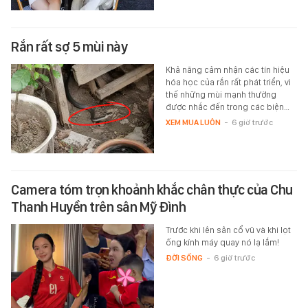
Rắn rất sợ 5 mùi này
Khả năng cảm nhận các tín hiệu
hóa học của rắn rất phát triển, vì
thế những mùi mạnh thường
được nhắc đến trong các biện…
XEM MUA LUÔN
-
6 giờ trước
Camera tóm trọn khoảnh khắc chân thực của Chu
Thanh Huyền trên sân Mỹ Đình
Trước khi lên sân cổ vũ và khi lọt
ống kính máy quay nó lạ lắm!
ĐỜI SỐNG
-
6 giờ trước