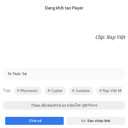
Đang khởi tạo Player
Clip: Rap Việt
Trí Thức Trẻ
Tags
Rhymastic
Cypher
Justatee
Rap Việt Mùa 
Theo dõi Kenh14.vn trên
Chia sẻ
Sao chép link