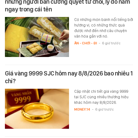
nhưng người bán cương quyết từ chối, lý do nằm
ngay trong cái tên
Có những món bánh nổi tiếng bởi
hương vị, có những thức quà
được nhớ đến nhờ câu chuyện
văn hóa gắn với nó.
ĂN - CHƠI - ĐI
-
6 giờ trước
Giá vàng 9999 SJC hôm nay 8/8/2026 bao nhiêu 1
chỉ?
Cập nhật chi tiết giá vàng 9999
tại SJC cùng nhiều thương hiệu
khác hôm nay 8/8/2026.
MONEY.14
-
6 giờ trước