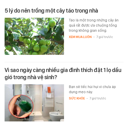
5 lý do nên trồng một cây táo trong nhà
Táo là một trong những cây ăn
quả rất được ưa chuộng tồng
trong không gian sống.
XEM MUA LUÔN
-
7 giờ trước
Vì sao ngày càng nhiều gia đình thích đặt 1 lọ dầu
gió trong nhà vệ sinh?
Bạn sẽ tiếc hùi hụi vì chưa áp
dụng mẹo này.
SỨC KHỎE
-
7 giờ trước