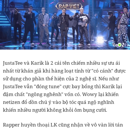
JustaTee và Karik là 2 cái tên chiếm nhiều sự ưu ái
nhất từ khán giả khi hàng loạt tính từ "có cánh" được
sử dụng cho phần thể hiện của 2 nghệ sĩ. Nếu như
JustaTee vẫn "đóng tune" cực bay bổng thì Karik lại
đậm chất "ngông nghênh" vốn có. Wowy lại khiến
netizen đổ dồn chú ý vào bộ tóc quá ngộ nghĩnh
khiến nhiều người không khỏi ôm bụng cười.
Rapper huyền thoại LK cũng nhận về vô vàn lời tán