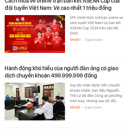
Cách mua vé online trận bán kết ASEAN Cup của
đội tuyển Việt Nam: Vé cao nhất 1 triệu đồng
VFF chính thức mở bán online vé
xem tuyển Việt Nam tại bán kết
ASEAN Cup 2026 trên sân Mỹ
Đình.
SPORT
-
5 giờ trước
Hành động khó hiểu của người đàn ông có giao
dịch chuyển khoản 499.999.999 đồng
Sau khi nhận được tiền chuyển
khoản nhầm, ban đầu Nguyễn
Thế Lữ đã đến Công an phường
trình báo, nhưng sau đó đối…
XÃ HỘI
-
5 giờ trước