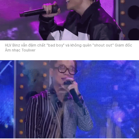
HLV Binz vẫn đậm chất "bad boy" và không quên "shout out" Giám đốc
Âm nhạc Touliver