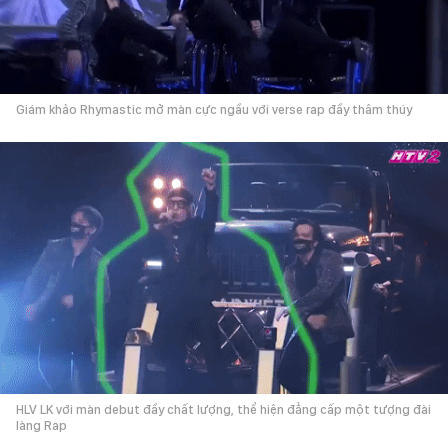
Giám khảo Rhymastic mở màn cực ngầu với verse rap đầy thâm thúy
HLV LK với màn debut đầy chất lượng, thể hiện đẳng cấp một tượng đài
làng Rap