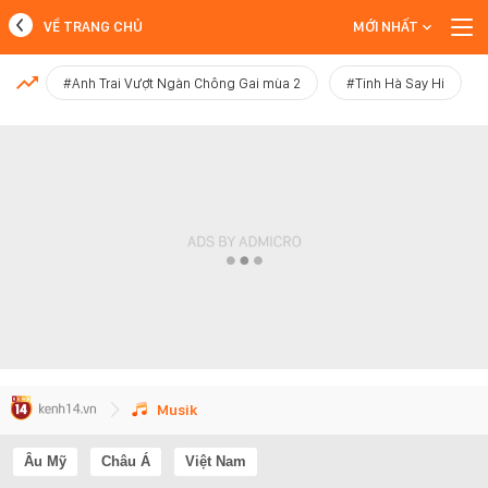
VỀ TRANG CHỦ
MỚI NHẤT
MỚI NHẤT
#Anh Trai Vượt Ngàn Chông Gai mùa 2
#Tinh Hà Say Hi
Xem thêm
Musik
Âu Mỹ
Châu Á
Việt Nam