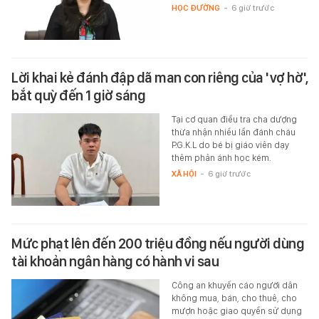
HỌC ĐƯỜNG
-
6 giờ trước
Lời khai kẻ đánh đập dã man con riêng của 'vợ hờ',
bắt quỳ đến 1 giờ sáng
Tại cơ quan điều tra cha dượng
thừa nhận nhiều lần đánh cháu
P.G.K.L do bé bị giáo viên dạy
thêm phản ánh học kém.
XÃ HỘI
-
6 giờ trước
Mức phạt lên đến 200 triệu đồng nếu người dùng
tài khoản ngân hàng có hành vi sau
Công an khuyến cáo người dân
không mua, bán, cho thuê, cho
mượn hoặc giao quyền sử dụng