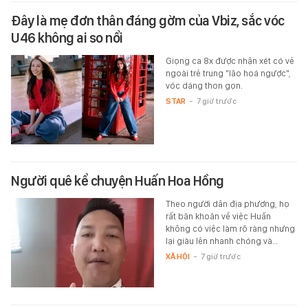
Đây là mẹ đơn thân đáng gờm của Vbiz, sắc vóc
U46 không ai so nổi
Giọng ca 8x được nhận xét có vẻ
ngoài trẻ trung "lão hoá ngược",
vóc dáng thon gọn.
STAR
-
7 giờ trước
Người quê kể chuyện Huấn Hoa Hồng
Theo người dân địa phương, họ
rất băn khoăn về việc Huấn
không có việc làm rõ ràng nhưng
lại giàu lên nhanh chóng và…
XÃ HỘI
-
7 giờ trước