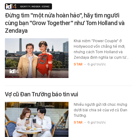
Đừng tìm "một nửa hoàn hảo", hãy tìm người
cùng bạn "Grow Together" như Tom Holland và
Zendaya
Khái niệm "Power Couple" ở
Hollywood vốn chẳng hề mới,
nhưng cách Tom Holland và
Zendaya định nghĩa lại cụm từ…
STAR
-
6 giờ trước
Vợ cũ Đan Trường báo tin vui
Nhiều người gửi lời chúc mừng
dưới bài chia sẻ của vợ cũ Đan
Trường.
STAR
-
6 giờ trước