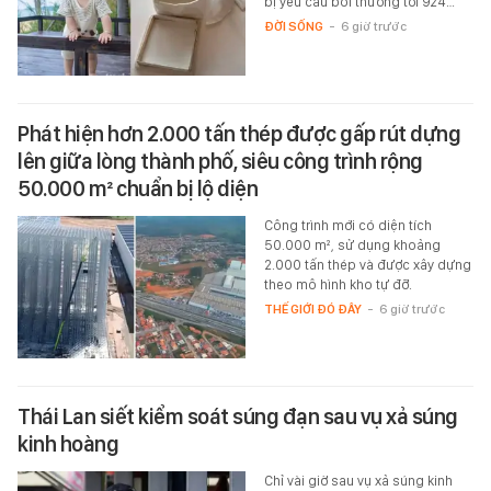
bị yêu cầu bồi thường tới 924…
ĐỜI SỐNG
-
6 giờ trước
Phát hiện hơn 2.000 tấn thép được gấp rút dựng
lên giữa lòng thành phố, siêu công trình rộng
50.000 m² chuẩn bị lộ diện
Công trình mới có diện tích
50.000 m², sử dụng khoảng
2.000 tấn thép và được xây dựng
theo mô hình kho tự đỡ.
THẾ GIỚI ĐÓ ĐÂY
-
6 giờ trước
Thái Lan siết kiểm soát súng đạn sau vụ xả súng
kinh hoàng
Chỉ vài giờ sau vụ xả súng kinh