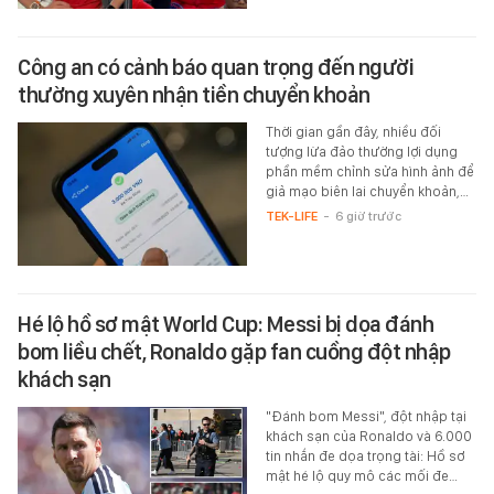
Công an có cảnh báo quan trọng đến người
thường xuyên nhận tiền chuyển khoản
Thời gian gần đây, nhiều đối
tượng lừa đảo thường lợi dụng
phần mềm chỉnh sửa hình ảnh để
giả mạo biên lai chuyển khoản,…
TEK-LIFE
-
6 giờ trước
Hé lộ hồ sơ mật World Cup: Messi bị dọa đánh
bom liều chết, Ronaldo gặp fan cuồng đột nhập
khách sạn
"Đánh bom Messi", đột nhập tại
khách sạn của Ronaldo và 6.000
tin nhắn đe dọa trọng tài: Hồ sơ
mật hé lộ quy mô các mối đe…