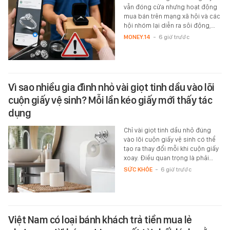
vẫn đóng cửa nhưng hoạt động
mua bán trên mạng xã hội và các
hội nhóm lại diễn ra sôi động,…
MONEY.14
-
6 giờ trước
Vì sao nhiều gia đình nhỏ vài giọt tinh dầu vào lõi
cuộn giấy vệ sinh? Mỗi lần kéo giấy mới thấy tác
dụng
Chỉ vài giọt tinh dầu nhỏ đúng
vào lõi cuộn giấy vệ sinh có thể
tạo ra thay đổi mỗi khi cuộn giấy
xoay. Điều quan trọng là phải…
SỨC KHỎE
-
6 giờ trước
Việt Nam có loại bánh khách trả tiền mua lẻ