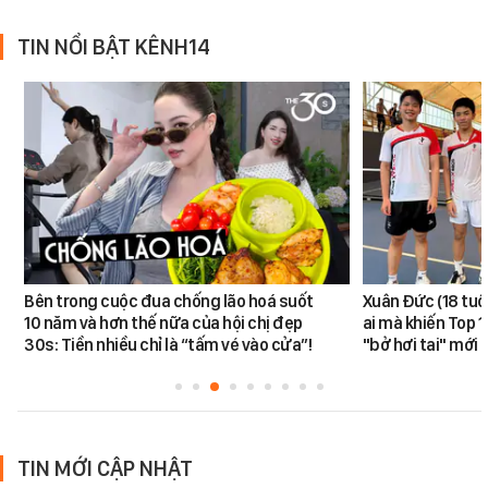
TIN NỔI BẬT KÊNH14
Bên trong cuộc đua chống lão hoá suốt
Xuân Đức (18 tuổi)
10 năm và hơn thế nữa của hội chị đẹp
ai mà khiến Top 1
30s: Tiền nhiều chỉ là “tấm vé vào cửa”!
"bở hơi tai" mới
TIN MỚI CẬP NHẬT