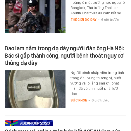
hoàng ở một trường học ngoại ô
Bangkok, Thủ tướng Thái Lan
Anutin Charnvirakul cam kết sẽ…
THẾ GIỚI ĐÓ ĐÂY
-
6 giờ trước
Dao lam nằm trong dạ dày người đàn ông Hà Nội:
Bác sĩ gắp thành công, người bệnh thoát nguy cơ
thủng dạ dày
Người bệnh nhập viện trong tình
trạng đau vùng thượng vị, nuốt
vướng và lo lắng sau khi phát
hiện đã vô tình nuốt phải lưỡi
dao…
SỨC KHỎE
-
6 giờ trước