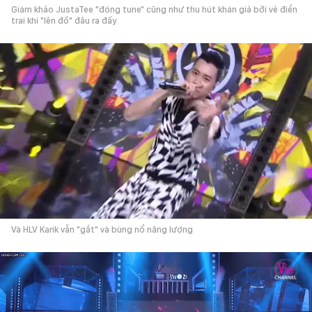
Giám khảo JustaTee "đóng tune" cũng như thu hút khán giả bởi vẻ điển
trai khi "lên đồ" đâu ra đấy
Và HLV Karik vẫn "gắt" và bùng nổ năng lượng