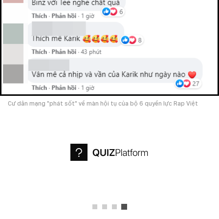
Cư dân mạng "phát sốt" về màn hội tụ của bộ 6 quyền lực Rap Việt