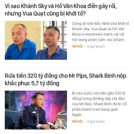
Vì sao Khánh Sky và Hồ Văn Khoa đến gây rối,
nhưng Vua Quạt cũng bị khởi tố?
Công an tỉnh Bắc Ninh vừa khởi tố
Khánh Sky, Vua Quạt và Hồ Văn
Khoa vì livestream tranh cãi với
nội dung phản cảm, xúc phạm…
XÃ HỘI
-
5 giờ trước
Rửa tiền 320 tỷ đồng cho Mr Pips, Shark Bình nộp
khắc phục 5,7 tỷ đồng
Bị cáo buộc rửa tiền gần 320 tỷ
đồng trong đường dây lừa đảo
của Mr Pips, Shark Bình được Cổ
phần thanh toan trung gian
Ngân…
XÃ HỘI
-
5 giờ trước