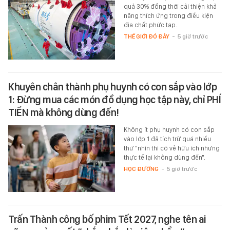
quả 30% đồng thời cải thiện khả
năng thích ứng trong điều kiện
địa chất phức tạp.
THẾ GIỚI ĐÓ ĐÂY
-
5 giờ trước
Khuyên chân thành phụ huynh có con sắp vào lớp
1: Đừng mua các món đồ dụng học tập này, chỉ PHÍ
TIỀN mà không dùng đến!
Không ít phụ huynh có con sắp
vào lớp 1 đã tích trữ quá nhiều
thứ "nhìn thì có vẻ hữu ích nhưng
thực tế lại không dùng đến".
HỌC ĐƯỜNG
-
5 giờ trước
Trấn Thành công bố phim Tết 2027, nghe tên ai