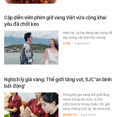
Cặp diễn viên phim giờ vàng Việt vừa công khai
yêu đã chốt kèo
Hiện tại, cả hai đang tập trung để
xây dựng căn biệt thự chung.
STAR
-
5 giờ trước
Nghịch lý giá vàng: Thế giới tăng vọt, SJC 'án binh
bất động'
Trong khi giá vàng thế giới tăng
mạnh trở lại lên mốc 4.300
USD/ounce trong chiều 7/8, giá
vàng miếng SJC lại "án binh bất…
MONEY.14
-
5 giờ trước