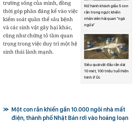
trường sống của mình, đồng
Nữ hành khách giấu 5 con
thời góp phần đáng kể vào việc
rắn trong ngực khiến
kiểm soát quần thể sâu bệnh
nhân viên hải quan “ngã
ngửa”
và các sinh vật gây hại khác,
cũng như chứng tỏ tầm quan
trọng trong việc duy trì một hệ
sinh thái lành mạnh.
Siêu quái vật đầu rắn dài
10 mét, 100 triệu tuổi hiện
hình ở Úc
Một con rắn khiến gần 10.000 ngôi nhà mất
điện, thành phố Nhật Bản rơi vào hoảng loạn