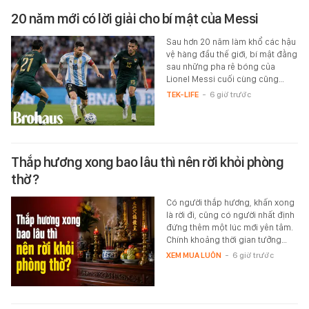
20 năm mới có lời giải cho bí mật của Messi
Sau hơn 20 năm làm khổ các hậu
vệ hàng đầu thế giới, bí mật đằng
sau những pha rê bóng của
Lionel Messi cuối cùng cũng…
TEK-LIFE
-
6 giờ trước
Thắp hương xong bao lâu thì nên rời khỏi phòng
thờ?
Có người thắp hương, khấn xong
là rời đi, cũng có người nhất định
đứng thêm một lúc mới yên tâm.
Chính khoảng thời gian tưởng…
XEM MUA LUÔN
-
6 giờ trước