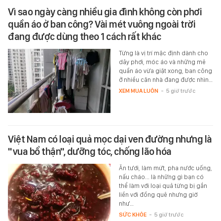
Vì sao ngày càng nhiều gia đình không còn phơi
quần áo ở ban công? Vài mét vuông ngoài trời
đang được dùng theo 1 cách rất khác
Từng là vị trí mặc định dành cho
dây phơi, móc áo và những mẻ
quần áo vừa giặt xong, ban công
ở nhiều căn nhà đang được nhìn…
XEM MUA LUÔN
-
5 giờ trước
Việt Nam có loại quả mọc dại ven đường nhưng là
"vua bổ thận", dưỡng tóc, chống lão hóa
Ăn tươi, làm mứt, pha nước uống,
nấu cháo... là những gì bạn có
thể làm với loại quả từng bị gắn
liền với đồng quê nhưng giờ
như…
SỨC KHỎE
-
5 giờ trước