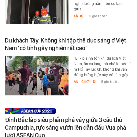
nghỉ dưỡng nằm trên cù lao
giữa…
XÃ HỘI
-
5 giờ trước
Du khách Tây: Không khí tập thể dục sáng ở Việt
Nam 'có tính gây nghiện rất cao'
“Bí kíp sinh tồn khi du lịch Việt
Nam, ăn xả láng mà chả lo béo là
ra Hồ Tây lúc 6h; không khí vận
động hừng hực này có tính gây…
ĂN - CHƠI - ĐI
-
5 giờ trước
Đình Bắc lập siêu phẩm phá vây giữa 3 cầu thủ
Campuchia, rực sáng vươn lên dẫn đầu Vua phá
lưới ASEAN Cup