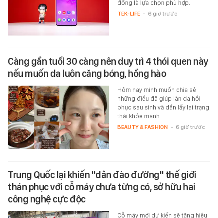
đồng là lựa chọn phù hợp.
TEK-LIFE
-
6 giờ trước
Càng gần tuổi 30 càng nên duy trì 4 thói quen này
nếu muốn da luôn căng bóng, hồng hào
Hôm nay mình muốn chia sẻ
những điều đã giúp làn da hồi
phục sau sinh và dần lấy lại trạng
thái khỏe mạnh.
BEAUTY & FASHION
-
6 giờ trước
Trung Quốc lại khiến "dân đào đường" thế giới
thán phục với cỗ máy chưa từng có, sở hữu hai
công nghệ cực độc
Cỗ máy mới dự kiến sẽ tăng hiệu