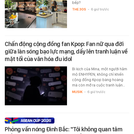
bếp?
THE 30S
-
6 giờ trước
Chấn động cộng đồng fan Kpop: Fan nữ qua đời
giữa làn sóng bạo lực mạng, dấy lên tranh luận về
mặt tối của văn hóa đu idol
Bi kịch của Mina, một người hâm
mộ ENHYPEN, không chỉ khiến
cộng đồng Kpop bàng hoàng
mà còn mở ra cuộc tranh luận…
MUSIK
-
6 giờ trước
Phỏng vấn nóng Đình Bắc: "Tôi không quan tâm