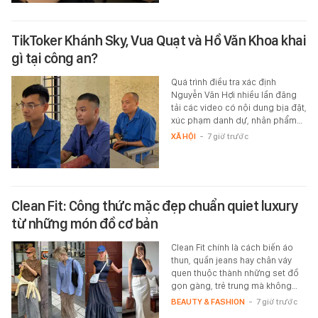
TikToker Khánh Sky, Vua Quạt và Hồ Văn Khoa khai
gì tại công an?
Quá trình điều tra xác định
Nguyễn Văn Hợi nhiều lần đăng
tải các video có nội dung bịa đặt,
xúc phạm danh dự, nhân phẩm…
XÃ HỘI
-
7 giờ trước
Clean Fit: Công thức mặc đẹp chuẩn quiet luxury
từ những món đồ cơ bản
Clean Fit chính là cách biến áo
thun, quần jeans hay chân váy
quen thuộc thành những set đồ
gọn gàng, trẻ trung mà không…
BEAUTY & FASHION
-
7 giờ trước