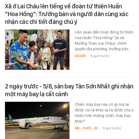
Xã ở Lai Châu lên tiếng về đoàn từ thiện Huấn
"Hoa Hồng": Trưởng bản và người dân cùng xác
nhận các chi tiết đáng chú ý
Liên quan đến hoạt động từ thiện
của Huấn "Hoa Hồng" tại xã
Mường Than (Lai Châu), chính
quyền địa phương, trưởng bản…
XÃ HỘI
-
6 giờ trước
2 ngày trước - 5/8, sân bay Tân Sơn Nhất ghi nhận
một máy bay lạ cất cánh
Chiếc máy bay này có gì mà lại
được coi là khác lạ và được chú ý
nhiều hơn những chiếc máy bay
khác?
ĂN - CHƠI - ĐI
-
6 giờ trước