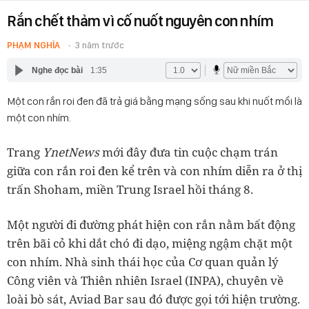
Rắn chết thảm vì cố nuốt nguyên con nhím
PHẠM NGHĨA
3 năm trước
Nghe đọc bài
1:35
Một con rắn roi đen đã trả giá bằng mạng sống sau khi nuốt mồi là
một con nhím.
Trang
YnetNews
mới đây đưa tin cuộc chạm trán
giữa con rắn roi đen kể trên và con nhím diễn ra ở thị
trấn Shoham, miền Trung Israel hồi tháng 8.
Một người đi đường phát hiện con rắn nằm bất động
trên bãi cỏ khi dắt chó đi dạo, miệng ngậm chặt một
con nhím. Nhà sinh thái học của Cơ quan quản lý
Công viên và Thiên nhiên Israel (INPA), chuyên về
loài bò sát, Aviad Bar sau đó được gọi tới hiện trường.