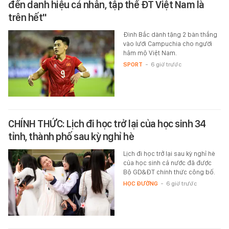
đến danh hiệu cá nhân, tập thể ĐT Việt Nam là
trên hết"
Đình Bắc dành tặng 2 bàn thắng
vào lưới Campuchia cho người
hâm mộ Việt Nam.
SPORT
-
6 giờ trước
CHÍNH THỨC: Lịch đi học trở lại của học sinh 34
tỉnh, thành phố sau kỳ nghỉ hè
Lịch đi học trở lại sau kỳ nghỉ hè
của học sinh cả nước đã được
Bộ GD&ĐT chính thức công bố.
HỌC ĐƯỜNG
-
6 giờ trước