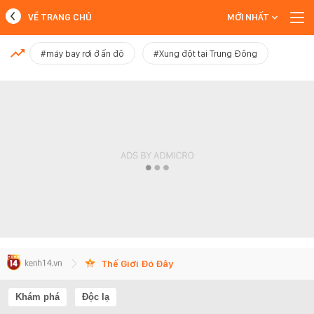
VỀ TRANG CHỦ
MỚI NHẤT
MỚI NHẤT
#máy bay rơi ở ấn độ
#Xung đột tại Trung Đông
Xem thêm
Thế Giới Đó Đây
Khám phá
Độc lạ