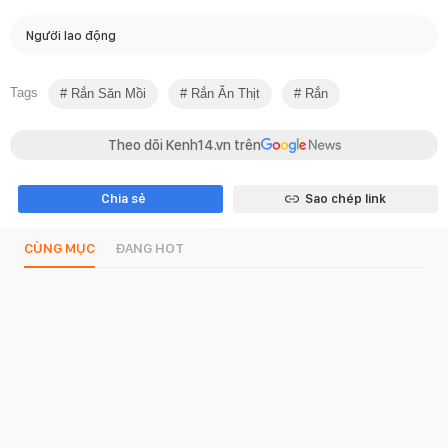
Người lao động
Tags
Rắn Săn Mồi
Rắn Ăn Thịt
Rắn
Theo dõi Kenh14.vn trên
Chia sẻ
Sao chép link
CÙNG MỤC
ĐANG HOT