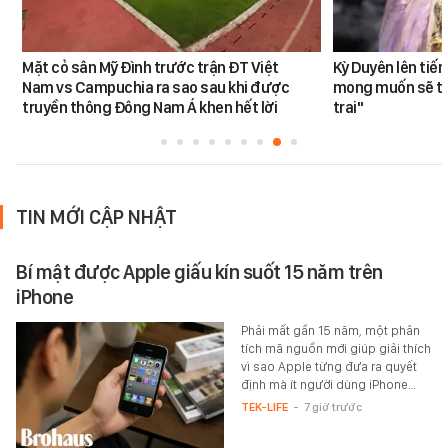
Mặt cỏ sân Mỹ Đình trước trận ĐT Việt
Kỳ Duyên lên tiế
Nam vs Campuchia ra sao sau khi được
mong muốn sẽ tro
truyền thông Đông Nam Á khen hết lời
trai"
TIN MỚI CẬP NHẬT
Bí mật được Apple giấu kín suốt 15 năm trên
iPhone
Phải mất gần 15 năm, một phân
tích mã nguồn mới giúp giải thích
vì sao Apple từng đưa ra quyết
định mà ít người dùng iPhone…
TEK-LIFE
-
7 giờ trước