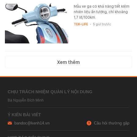
Mẫu xe ga có khả năng tiết kiệm
nhiên liệu ấn tượng, chỉ khoảng
1,7 lít/100km.
TEK-LIFE
-
5 giờ trước
Xem thêm
CHỊU TRÁCH NHIỆM QUẢN LÝ NỘI DUNG
Bà Nguyễn Bích Minh
Ý KIẾN BÀI VIẾT
bandoc@kenh14.vn
Câu hỏi thường gặp