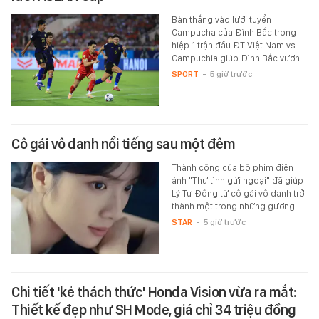
Bàn thắng vào lưới tuyển
Campucha của Đình Bắc trong
hiệp 1 trận đấu ĐT Việt Nam vs
Campuchia giúp Đình Bắc vươn…
SPORT
-
5 giờ trước
Cô gái vô danh nổi tiếng sau một đêm
Thành công của bộ phim điện
ảnh "Thư tình gửi ngoại" đã giúp
Lý Tư Đồng từ cô gái vô danh trở
thành một trong những gương…
STAR
-
5 giờ trước
Chi tiết 'kẻ thách thức' Honda Vision vừa ra mắt:
Thiết kế đẹp như SH Mode, giá chỉ 34 triệu đồng