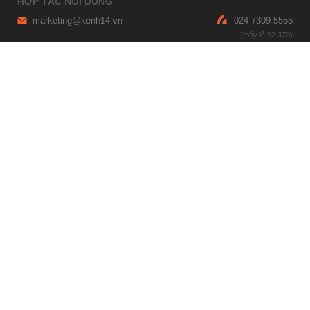
HỢP TÁC NỘI DUNG
marketing@kenh14.vn
024 7309 5555
HỖ TRỢ QUẢNG CÁO
giaitrixahoi@admicro.vn
02473007108
TRỤ SỞ HÀ NỘI
Tầng 21, Tòa nhà Center Building, Hapulico Complex, Số 01, phố
Nguyễn Huy Tưởng, phường Thanh Xuân, thành phố Hà Nội
TRỤ SỞ TP.HỒ CHÍ MINH
Tầng 4, Tòa nhà 123, số 127 Võ Văn Tần, Phường Xuân Hòa, TPHCM
Giấy phép thiết lập trang thông tin điện tử tổng hợp trên mạng số
2215/GP-TTĐT do Sở Thông tin và Truyền thông Hà Nội cấp ngày 10
tháng 4 năm 2019
© Copyright 2007 - 2026 – Công ty Cổ phần VCCorp