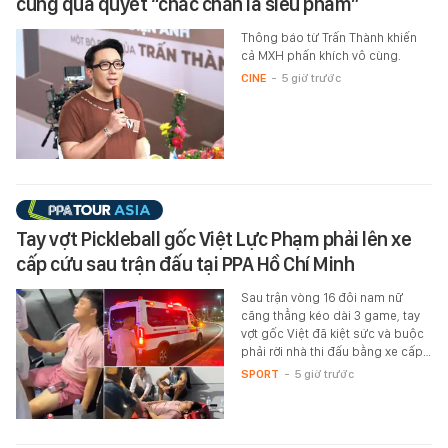
cũng quả quyết “chắc chắn là siêu phẩm”
Thông báo từ Trấn Thành khiến
cả MXH phấn khích vô cùng.
CINE
-
5 giờ trước
Tay vợt Pickleball gốc Việt Lực Phạm phải lên xe
cấp cứu sau trận đấu tại PPA Hồ Chí Minh
Sau trận vòng 16 đôi nam nữ
căng thẳng kéo dài 3 game, tay
vợt gốc Việt đã kiệt sức và buộc
phải rời nhà thi đấu bằng xe cấp…
SPORT
-
5 giờ trước