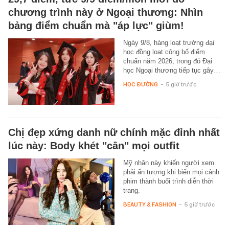
chương trình này ở Ngoại thương: Nhìn
bảng điểm chuẩn mà "áp lực" giùm!
Ngày 9/8, hàng loạt trường đại
học đồng loạt công bố điểm
chuẩn năm 2026, trong đó Đại
học Ngoại thương tiếp tục gây…
HỌC ĐƯỜNG
-
5 giờ trước
Chị đẹp xứng danh nữ chính mặc đỉnh nhất
lúc này: Body khét "cân" mọi outfit
Mỹ nhân này khiến người xem
phải ấn tượng khi biến mọi cảnh
phim thành buổi trình diễn thời
trang.
BEAUTY & FASHION
-
5 giờ trước