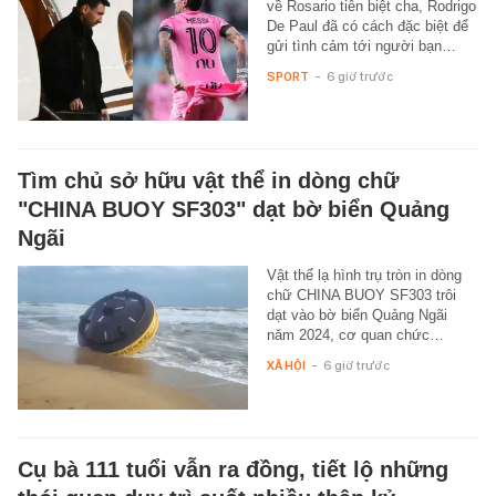
về Rosario tiễn biệt cha, Rodrigo
De Paul đã có cách đặc biệt để
gửi tình cảm tới người bạn…
SPORT
-
6 giờ trước
Tìm chủ sở hữu vật thể in dòng chữ
"CHINA BUOY SF303" dạt bờ biển Quảng
Ngãi
Vật thể lạ hình trụ tròn in dòng
chữ CHINA BUOY SF303 trôi
dạt vào bờ biển Quảng Ngãi
năm 2024, cơ quan chức…
XÃ HỘI
-
6 giờ trước
Cụ bà 111 tuổi vẫn ra đồng, tiết lộ những