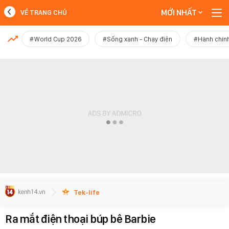
MỚI NHẤT
VỀ TRANG CHỦ
MỚI NHẤT
#World Cup 2026
#Sống xanh - Chạy điện
#Hành chính
Xem thêm
Tek-life
Ra mắt điện thoại búp bê Barbie