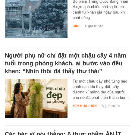
Bộ phim Trung Quốc đang nhận
được quá nhiều những lời có
cánh từ khán giả ngay sau khi
phát sóng.
CINE
-
6 giờ trước
Người phụ nữ chỉ đặt một chậu cây 4 năm
tuổi trong phòng khách, ai bước vào đều
khen: “Nhìn thôi đã thấy thư thái”
Từ một chậu cây nhỏ từng héo
cành sau khi thay đất, cây
dương xỉ măng tây của người
phụ nữ đã phát triển thành bụi…
XEM MUA LUÔN
-
6 giờ trước
Các bác sĩ nói thẳng: 6 thực phẩm ĂN ÍT