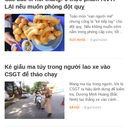
LẠI nếu muốn phòng đột quỵ
Toàn món "vạn người mê"
nhưng cũng là "kẻ tiếp tay" cho
đột quỵ. Nếu không muốn sớm
nằm trong phòng cấp cứu, tốt…
SỨC KHỎE
-
6 giờ trước
Kẻ giấu ma túy trong người lao xe vào
CSGT để tháo chạy
Mang ma túy trong người, khi bị
CSGT ra hiệu lệnh dừng để kiểm
tra, Dương Minh Hoàng (Bắc
Ninh) lao thẳng xe vào cảnh…
XÃ HỘI
-
6 giờ trước