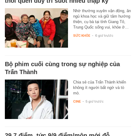
thói quen duy trì suốt nhiều thập kỷ
Nhờ thường xuyên vận động, ăn
ngủ khoa học và giữ tâm hướng
thiện, cụ bà tại tỉnh Giang Tô,
Trung Quốc sống vui, khỏe ở…
SỨC KHỎE
-
6 giờ trước
Bộ phim cuối cùng trong sự nghiệp của
Trấn Thành
Chia sẻ của Trấn Thành khiến
không ít người bất ngờ và tò
mò.
CINE
-
5 giờ trước
29,7 điểm, tức 9/9 điểm/môn mới đỗ