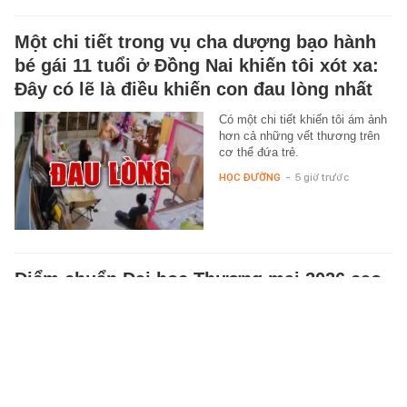
Một chi tiết trong vụ cha dượng bạo hành
bé gái 11 tuổi ở Đồng Nai khiến tôi xót xa:
Đây có lẽ là điều khiến con đau lòng nhất
Có một chi tiết khiến tôi ám ảnh
hơn cả những vết thương trên
cơ thể đứa trẻ.
HỌC ĐƯỜNG
-
5 giờ trước
Điểm chuẩn Đại học Thương mại 2026 cao
nhất 26,5
Đại học Thương mại vừa công
bố điểm chuẩn 2026, cao nhất
lên tới 26,5 điểm.
HỌC ĐƯỜNG
-
5 giờ trước