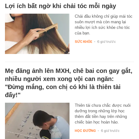
Lợi ích bất ngờ khi chải tóc mỗi ngày
Chải đầu không chỉ giúp mái tóc
suôn mượt mà còn mang lại
nhiều lợi ích sức khỏe cho tóc
của bạn.
SỨC KHỎE
-
6 giờ trước
Mẹ đăng ảnh lên MXH, chê bai con gay gắt,
nhiều người xem xong vội can ngăn:
"Đừng mắng, con chị có khi là thiên tài
đấy!"
Thiên tài chưa chắc được nuôi
dưỡng trong những lớp học
thêm đắt tiền hay trên những
chiếc bàn học hoàn hảo.
HỌC ĐƯỜNG
-
6 giờ trước