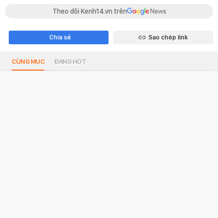
Theo dõi Kenh14.vn trên
Chia sẻ
Sao chép link
CÙNG MỤC
ĐANG HOT