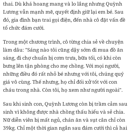
thai. Dù khá hoang mang và lo lắng nhưng Quỳnh
Lương vẫn mạnh mẽ, quyết định giữ lại em bé. Sau
đó, gia đình bạn trai gọi điện, đến nhà cô đặt vấn đề
tổ chức đám cưới.
Trong một chương trình, cô từng chia sẻ về chuyện
làm dâu: "Sáng nào tôi cũng dậy sớm đi mua đồ ăn
sáng, đi chợ chuẩn bị cơm trưa, bữa tối, có khi còn
bưng lên tận phòng cho mẹ chồng. Với mọi người,
những điều đó rất nhỏ bé nhưng với tôi, chúng quý
giá vô cùng. Thế nhưng, họ chỉ đối xử tốt với con
cháu trong nhà. Còn tôi, họ xem như người ngoài".
Sau khi sinh con, Quỳnh Lương còn bị trầm cảm sau
sinh vì không được nhà chồng thấu hiểu và sẻ chia.
Nữ diễn viên bị mất ngủ, chán ăn và sụt cân chỉ còn
39kg. Chỉ một thời gian ngắn sau đám cưới thì cả hai