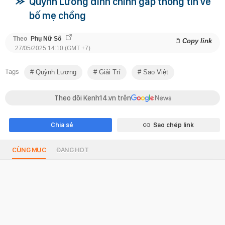
Quỳnh Lương đính chính gấp thông tin về
bố mẹ chồng
Theo
Phụ Nữ Số
Copy link
27/05/2025 14:10 (GMT +7)
Tags
Quỳnh Lương
Giải Trí
Sao Việt
Theo dõi Kenh14.vn trên
Chia sẻ
Sao chép link
CÙNG MỤC
ĐANG HOT