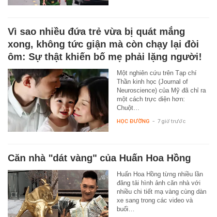
Vì sao nhiều đứa trẻ vừa bị quát mắng
xong, không tức giận mà còn chạy lại đòi
ôm: Sự thật khiến bố mẹ phải lặng người!
Một nghiên cứu trên Tạp chí
Thần kinh học (Journal of
Neuroscience) của Mỹ đã chỉ ra
một cách trực diện hơn:
Chuột…
HỌC ĐƯỜNG
-
7 giờ trước
Căn nhà "dát vàng" của Huấn Hoa Hồng
Huấn Hoa Hồng từng nhiều lần
đăng tải hình ảnh căn nhà với
nhiều chi tiết mạ vàng cùng dàn
xe sang trong các video và
buổi…