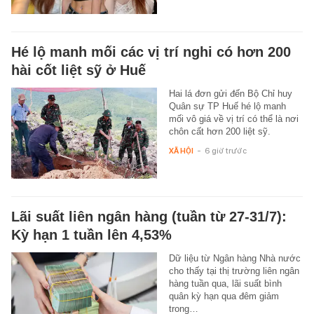
Hé lộ manh mối các vị trí nghi có hơn 200
hài cốt liệt sỹ ở Huế
Hai lá đơn gửi đến Bộ Chỉ huy
Quân sự TP Huế hé lộ manh
mối vô giá về vị trí có thể là nơi
chôn cất hơn 200 liệt sỹ.
XÃ HỘI
-
6 giờ trước
Lãi suất liên ngân hàng (tuần từ 27-31/7):
Kỳ hạn 1 tuần lên 4,53%
Dữ liệu từ Ngân hàng Nhà nước
cho thấy tại thị trường liên ngân
hàng tuần qua, lãi suất bình
quân kỳ hạn qua đêm giảm
trong…