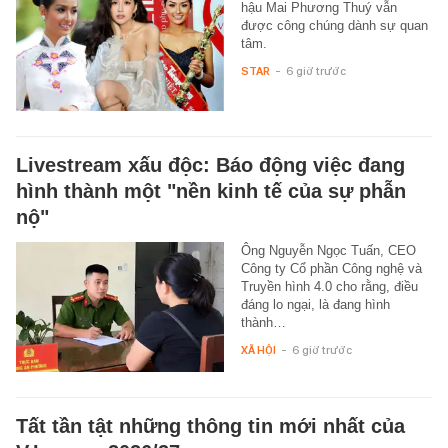
hậu Mai Phương Thuý vẫn
được công chúng dành sự quan
tâm.
STAR
-
6 giờ trước
Livestream xấu độc: Báo động việc đang
hình thành một "nền kinh tế của sự phẫn
nộ"
Ông Nguyễn Ngọc Tuấn, CEO
Công ty Cổ phần Công nghệ và
Truyền hình 4.0 cho rằng, điều
đáng lo ngại, là đang hình
thành…
XÃ HỘI
-
6 giờ trước
Tất tần tật những thông tin mới nhất của