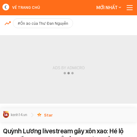
MỚI NHẤT
VỀ TRANG CHỦ
MỚI NHẤT
#Ồn ào của Thư Đan Nguyễn
Xem thêm
Star
Quỳnh Lương livestream gây xôn xao: Hé lộ