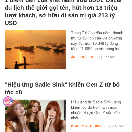
du lịch thế giới gọi tên, hút hơn 18 triệu
lượt khách, sở hữu di sản trị giá 213 tỷ
USD
Trong 7 tháng đầu năm, doanh
thu từ du lịch của địa phương
này đạt trên 19.348 tỷ đồng,
tăng 21,80% so với cùng kỳ…
ĂN - CHƠI - ĐI
-
6 giờ trước
"Hiệu ứng Sadie Sink" khiến Gen Z từ bỏ
tóc cũ
Hiệu ứng từ Sadie Sink đang
khiến tóc đỏ trở thành màu
nhuộm được Gen Z săn đón
nhất.
BEAUTY & FASHION
-
6 giờ trước