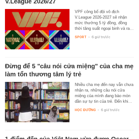
V.League 2026/27
VPF công bố đội vô địch
V.League 2026-2027 sẽ nhận
mức thưởng 5 tỷ đồng, đồng
thời tăng suất ngoại binh và ra…
SPORT
-
6 giờ trước
Đừng để 5 "câu nói cửa miệng" của cha mẹ
làm tổn thương tâm lý trẻ
Nhiều cha mẹ đến nay vẫn chưa
nhận ra, những câu nói cửa
miệng của mình đang bào mòn
dần sự tự tin của trẻ. Đến khi…
HỌC ĐƯỜNG
-
6 giờ trước
1 điểm đến của Việt Nam vừa được Oscar