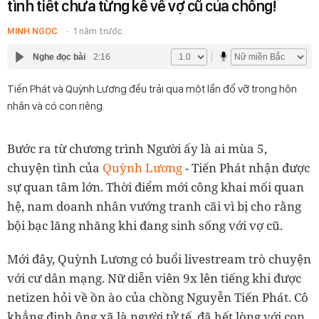
tình tiết chưa từng kể về vợ cũ của chồng!
MINH NGỌC
1 năm trước
Nghe đọc bài
2:16
Tiến Phát và Quỳnh Lương đều trải qua một lần đổ vỡ trong hôn
nhân và có con riêng.
Bước ra từ chương trình Người ấy là ai mùa 5,
chuyện tình của
Quỳnh Lương
- Tiến Phát nhận được
sự quan tâm lớn. Thời điểm mới công khai mối quan
hệ, nam doanh nhân vướng tranh cãi vì bị cho rằng
bội bạc lăng nhăng khi đang sinh sống với vợ cũ.
Mới đây, Quỳnh Lương có buổi livestream trò chuyện
với cư dân mạng. Nữ diễn viên 9x lên tiếng khi được
netizen hỏi về ồn ào của chồng Nguyễn Tiến Phát. Cô
khẳng định ông xã là người tử tế, đã hết lòng với con