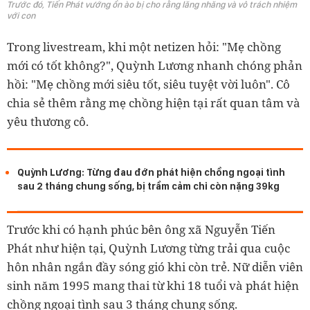
Trước đó, Tiến Phát vướng ồn ào bị cho rằng lăng nhăng và vô trách nhiệm
với con
Trong livestream, khi một netizen hỏi: "Mẹ chồng
mới có tốt không?", Quỳnh Lương nhanh chóng phản
hồi: "Mẹ chồng mới siêu tốt, siêu tuyệt vời luôn". Cô
chia sẻ thêm rằng mẹ chồng hiện tại rất quan tâm và
yêu thương cô.
Quỳnh Lương: Từng đau đớn phát hiện chồng ngoại tình
sau 2 tháng chung sống, bị trầm cảm chỉ còn nặng 39kg
Trước khi có hạnh phúc bên ông xã Nguyễn Tiến
Phát như hiện tại, Quỳnh Lương từng trải qua cuộc
hôn nhân ngắn đầy sóng gió khi còn trẻ. Nữ diễn viên
sinh năm 1995 mang thai từ khi 18 tuổi và phát hiện
chồng ngoại tình sau 3 tháng chung sống.