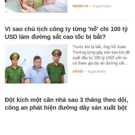
MONEY.14
-
6 giờ trước
Vì sao chủ tịch công ty từng 'nổ' chi 100 tỷ
USD làm đường sắt cao tốc bị bắt?
Trước khi bị bắt, ông Võ Xuân
Trường từng gây xôn xao khi đề
xuất đầu tư 100 tỷ USD vốn tự
có tham gia dự án đường sắt…
XÃ HỘI
-
6 giờ trước
Đột kích một căn nhà sau 3 tháng theo dõi,
công an phát hiện đường dây sản xuất bột
ngọt giả suốt 2 năm, tịch thu gần 25.000
sản phẩm tại Thái Lan
Cơ quan chức năng tại Thái Lan