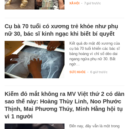
XÃ HỘI
-
7 giờ trước
Cụ bà 70 tuổi có xương trẻ khỏe như phụ
nữ 30, bác sĩ kinh ngạc khi biết bí quyết
Kết quả đo mật độ xương của
cụ bà 70 tuổi khiến các bác sĩ
bàng hoàng vì chỉ số dẻo dai
ngang ngửa phụ nữ 30. Bất
ngờ…
SỨC KHỎE
-
6 giờ trước
Kiếm đỏ mắt không ra MV Việt thứ 2 có dàn
sao thế này: Hoàng Thùy Linh, Noo Phước
Thịnh, Mai Phương Thúy, Minh Hằng hội tụ
vì 1 người
Đến nay, đây vẫn là một trong