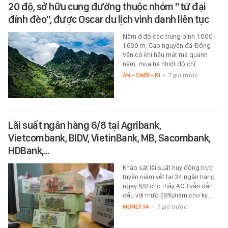
20 độ, sở hữu cung đường thuộc nhóm "tứ đại
đỉnh đèo", được Oscar du lịch vinh danh liên tục
Nằm ở độ cao trung bình 1.000-
1.600 m, Cao nguyên đá Đồng
Văn có khí hậu mát mẻ quanh
năm, mùa hè nhiệt độ chỉ…
ĂN - CHƠI - ĐI
-
7 giờ trước
Lãi suất ngân hàng 6/8 tại Agribank,
Vietcombank, BIDV, VietinBank, MB, Sacombank,
HDBank,...
Khảo sát lãi suất huy động trực
tuyến niêm yết tại 34 ngân hàng
ngày 6/8 cho thấy ACB vẫn dẫn
đầu với mức 7,8%/năm cho kỳ…
MONEY.14
-
7 giờ trước