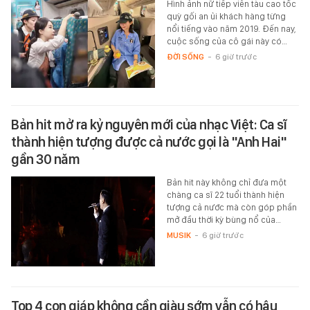
Hình ảnh nữ tiếp viên tàu cao tốc
quỳ gối an ủi khách hàng từng
nổi tiếng vào năm 2019. Đến nay,
cuộc sống của cô gái này có…
ĐỜI SỐNG
-
6 giờ trước
Bản hit mở ra kỷ nguyên mới của nhạc Việt: Ca sĩ
thành hiện tượng được cả nước gọi là "Anh Hai"
gần 30 năm
Bản hit này không chỉ đưa một
chàng ca sĩ 22 tuổi thành hiện
tượng cả nước mà còn góp phần
mở đầu thời kỳ bùng nổ của…
MUSIK
-
6 giờ trước
Top 4 con giáp không cần giàu sớm vẫn có hậu