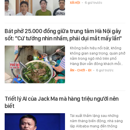
XÃ HỘI
-
6 giờ trước
Bát phở 25.000 đồng giữa trung tâm Hà Nội gây
sốt: "Cứ tưởng nhìn nhầm, phải dụi mắt mấy lần"
Không biển hiệu nổi bật, không
không gian sang trọng, quán phở
nằm trong ngõ nhỏ trên phố
Hàng Bún vẫn đông khách mỗi…
ĂN - CHƠI - ĐI
-
6 giờ trước
Triết lý AI của Jack Ma mà hàng triệu người nên
biết
Tái xuất thầm lặng sau những
năm tháng biến động, nhà sáng
lập Alibaba mang đến thông