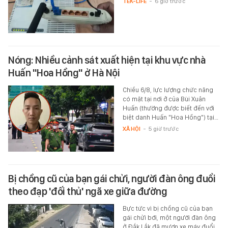
TEK-LIFE
-
6 giờ trước
Nóng: Nhiều cảnh sát xuất hiện tại khu vực nhà
Huấn "Hoa Hồng" ở Hà Nội
Chiều 6/8, lực lượng chức năng
có mặt tại nơi ở của Bùi Xuân
Huấn (thường được biết đến với
biệt danh Huấn "Hoa Hồng") tại…
XÃ HỘI
-
5 giờ trước
Bị chồng cũ của bạn gái chửi, người đàn ông đuổi
theo đạp 'đối thủ' ngã xe giữa đường
Bực tức vì bị chồng cũ của bạn
gái chửi bới, một người đàn ông
ở Đắk Lắk đã mượn xe máy đuổi