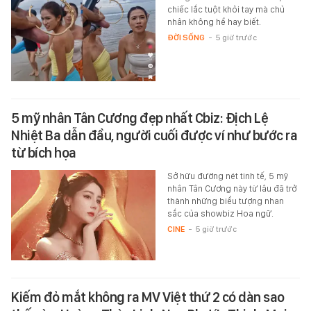
chiếc lắc tuột khỏi tay mà chủ
nhân không hề hay biết.
ĐỜI SỐNG
-
5 giờ trước
5 mỹ nhân Tân Cương đẹp nhất Cbiz: Địch Lệ
Nhiệt Ba dẫn đầu, người cuối được ví như bước ra
từ bích họa
Sở hữu đường nét tinh tế, 5 mỹ
nhân Tân Cương này từ lâu đã trở
thành những biểu tượng nhan
sắc của showbiz Hoa ngữ.
CINE
-
5 giờ trước
Kiếm đỏ mắt không ra MV Việt thứ 2 có dàn sao