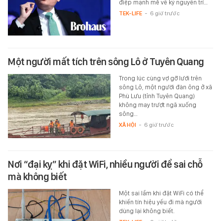
điệp mạnh mẽ về kỷ nguyên trí…
TEK-LIFE
-
6 giờ trước
Một người mất tích trên sông Lô ở Tuyên Quang
Trong lúc cùng vợ gỡ lưới trên
sông Lô, một người đàn ông ở xã
Phù Lưu (tỉnh Tuyên Quang)
không may trượt ngã xuống
sông…
XÃ HỘI
-
6 giờ trước
Nơi “đại kỵ” khi đặt WiFi, nhiều người để sai chỗ
mà không biết
Một sai lầm khi đặt WiFi có thể
khiến tín hiệu yếu đi mà người
dùng lại không biết.