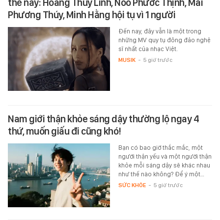
thế này: Hoàng Thùy Linh, Noo Phước Thịnh, Mai
Phương Thúy, Minh Hằng hội tụ vì 1 người
Đến nay, đây vẫn là một trong
những MV quy tụ đông đảo nghệ
sĩ nhất của nhạc Việt.
MUSIK
-
5 giờ trước
Nam giới thận khỏe sáng dậy thường lộ ngay 4
thứ, muốn giấu đi cũng khó!
Bạn có bao giờ thắc mắc, một
người thận yếu và một người thận
khỏe mỗi sáng dậy sẽ khác nhau
như thế nào không? Để ý một…
SỨC KHỎE
-
5 giờ trước