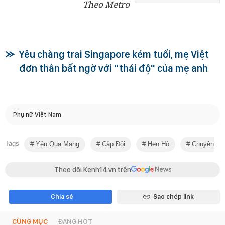
Theo Metro
Yêu chàng trai Singapore kém tuổi, mẹ Việt
đơn thân bất ngờ với "thái độ" của mẹ anh
Phụ nữ Việt Nam
Tags
Yêu Qua Mạng
Cặp Đôi
Hẹn Hò
Chuyện Tìn
Theo dõi Kenh14.vn trên
Chia sẻ
Sao chép link
CÙNG MỤC
ĐANG HOT