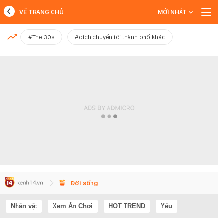
VỀ TRANG CHỦ
MỚI NHẤT
MỚI NHẤT
#The 30s
#dịch chuyển tới thành phố khác
Xem thêm
Đời sống
Nhân vật
Xem Ăn Chơi
HOT TREND
Yêu