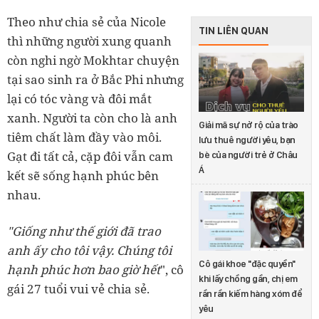
Theo như chia sẻ của Nicole
TIN LIÊN QUAN
thì những người xung quanh
còn nghi ngờ Mokhtar chuyện
tại sao sinh ra ở Bắc Phi nhưng
lại có tóc vàng và đôi mắt
xanh. Người ta còn cho là anh
Giải mã sự nở rộ của trào
tiêm chất làm đầy vào môi.
lưu thuê người yêu, bạn
Gạt đi tất cả, cặp đôi vẫn cam
bè của người trẻ ở Châu
Á
kết sẽ sống hạnh phúc bên
nhau.
"Giống như thế giới đã trao
anh ấy cho tôi vậy. Chúng tôi
Cô gái khoe "đặc quyền"
hạnh phúc hơn bao giờ hết
", cô
khi lấy chồng gần, chị em
gái 27 tuổi vui vẻ chia sẻ.
rần rần kiếm hàng xóm để
yêu