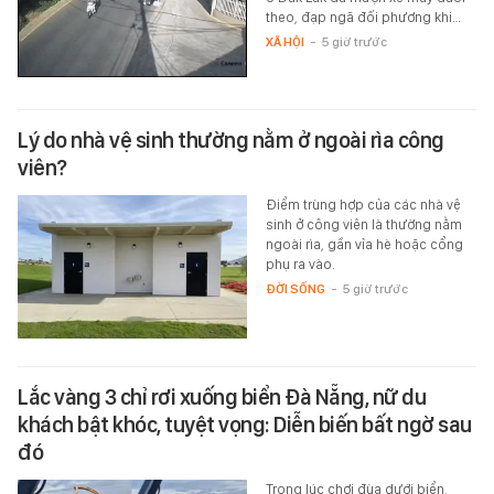
theo, đạp ngã đối phương khi…
XÃ HỘI
-
5 giờ trước
Lý do nhà vệ sinh thường nằm ở ngoài rìa công
viên?
Điểm trùng hợp của các nhà vệ
sinh ở công viên là thường nằm
ngoài rìa, gần vỉa hè hoặc cổng
phụ ra vào.
ĐỜI SỐNG
-
5 giờ trước
Lắc vàng 3 chỉ rơi xuống biển Đà Nẵng, nữ du
khách bật khóc, tuyệt vọng: Diễn biến bất ngờ sau
đó
Trong lúc chơi đùa dưới biển,