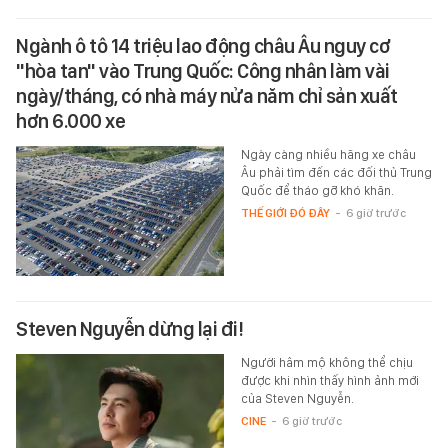
Ngành ô tô 14 triệu lao động châu Âu nguy cơ
"hòa tan" vào Trung Quốc: Công nhân làm vài
ngày/tháng, có nhà máy nửa năm chỉ sản xuất
hơn 6.000 xe
Ngày càng nhiều hãng xe châu
Âu phải tìm đến các đối thủ Trung
Quốc để tháo gỡ khó khăn.
THẾ GIỚI ĐÓ ĐÂY
-
6 giờ trước
Steven Nguyễn dừng lại đi!
Người hâm mộ không thể chịu
được khi nhìn thấy hình ảnh mới
của Steven Nguyễn.
CINE
-
6 giờ trước