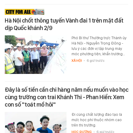
Hà Nội chốt thông tuyến Vành đai 1 trên mặt đất
dịp Quốc khánh 2/9
Phó Bí thư Thường trực Thành ủy
Hà Nội - Nguyễn Trọng Đông -
lưu ý các đơn vị tập trung máy
móc phương tiện, khẩn trương…
XÃ HỘI
-
6 giờ trước
Đây là số tiền cần chi hàng năm nếu muốn vào học
cùng trường con trai Khánh Thi - Phan Hiển: Xem
con số "toát mồ hôi"
Đi cùng chất lượng đào tạo là
mức học phí thuộc nhóm cao
trên thị trường.
HỌC ĐƯỜNG
-
6 giờ trước