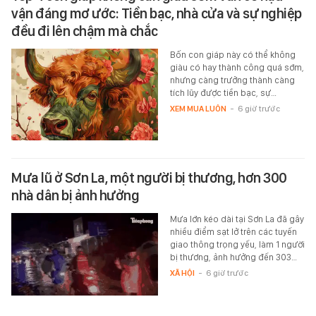
vận đáng mơ ước: Tiền bạc, nhà cửa và sự nghiệp
đều đi lên chậm mà chắc
Bốn con giáp này có thể không
giàu có hay thành công quá sớm,
nhưng càng trưởng thành càng
tích lũy được tiền bạc, sự…
XEM MUA LUÔN
-
6 giờ trước
Mưa lũ ở Sơn La, một người bị thương, hơn 300
nhà dân bị ảnh hưởng
Mưa lớn kéo dài tại Sơn La đã gây
nhiều điểm sạt lở trên các tuyến
giao thông trọng yếu, làm 1 người
bị thương, ảnh hưởng đến 303…
XÃ HỘI
-
6 giờ trước