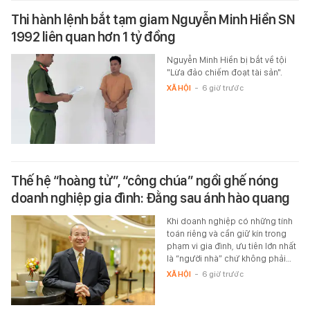
Thi hành lệnh bắt tạm giam Nguyễn Minh Hiền SN
1992 liên quan hơn 1 tỷ đồng
Nguyễn Minh Hiền bị bắt về tội
"Lừa đảo chiếm đoạt tài sản".
XÃ HỘI
-
6 giờ trước
Thế hệ “hoàng tử”, “công chúa” ngồi ghế nóng
doanh nghiệp gia đình: Đằng sau ánh hào quang
Khi doanh nghiệp có những tính
toán riêng và cần giữ kín trong
phạm vi gia đình, ưu tiên lớn nhất
là “người nhà” chứ không phải…
XÃ HỘI
-
6 giờ trước