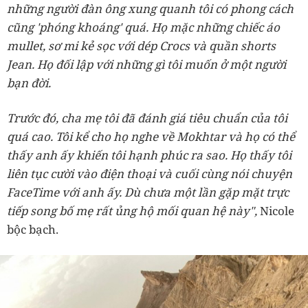
những người đàn ông xung quanh tôi có phong cách
cũng 'phóng khoáng' quá. Họ mặc những chiếc áo
mullet, sơ mi kẻ sọc với dép Crocs và quần shorts
Jean. Họ đối lập với những gì tôi muốn ở một người
bạn đời.
Trước đó, cha mẹ tôi đã đánh giá tiêu chuẩn của tôi
quá cao. Tôi kể cho họ nghe về Mokhtar và họ có thể
thấy anh ấy khiến tôi hạnh phúc ra sao. Họ thấy tôi
liên tục cười vào điện thoại và cuối cùng nói chuyện
FaceTime với anh ấy. Dù chưa một lần gặp mặt trực
tiếp song bố mẹ rất ủng hộ mối quan hệ này",
Nicole
bộc bạch.