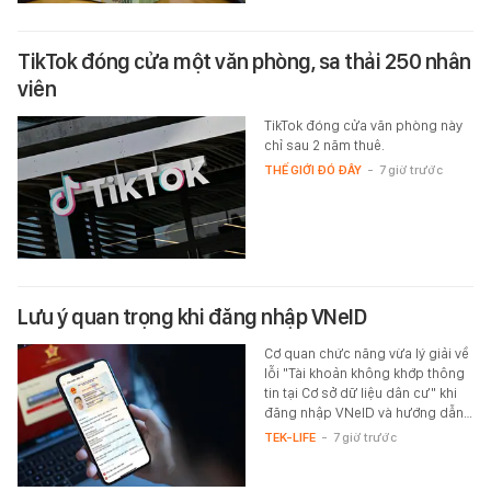
TikTok đóng cửa một văn phòng, sa thải 250 nhân
viên
TikTok đóng cửa văn phòng này
chỉ sau 2 năm thuê.
THẾ GIỚI ĐÓ ĐÂY
-
7 giờ trước
Lưu ý quan trọng khi đăng nhập VNeID
Cơ quan chức năng vừa lý giải về
lỗi "Tài khoản không khớp thông
tin tại Cơ sở dữ liệu dân cư" khi
đăng nhập VNeID và hướng dẫn…
TEK-LIFE
-
7 giờ trước