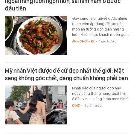
ngoài hàng luôn ngon hơn, sai lầm nằm ở bước
đầu tiên
Đây cũng là bí quyết được nhiều
quán cơm áp dụng để tạo nên
món ăn tưởng đơn giản nhưng
luôn khiến thực khách muốn gọi…
ĂN - CHƠI - ĐI
-
1 giờ trước
Mỹ nhân Việt được đề cử đẹp nhất thế giới: Mặt
sang không góc chết, dáng chuẩn không phải bàn
Nhan sắc của người đẹp này
ngày càng thăng hạng, xuất hiện
ở đâu visual cũng "tràn màn hình".
CINE
-
1 giờ trước