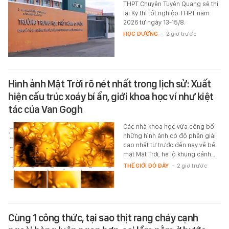
THPT Chuyên Tuyên Quang sẽ thi
lại Kỳ thi tốt nghiệp THPT năm
2026 từ ngày 13-15/8.
HỌC ĐƯỜNG
-
2 giờ trước
Hình ảnh Mặt Trời rõ nét nhất trong lịch sử: Xuất
hiện cấu trúc xoáy bí ẩn, giới khoa học ví như kiệt
tác của Van Gogh
Các nhà khoa học vừa công bố
những hình ảnh có độ phân giải
cao nhất từ trước đến nay về bề
mặt Mặt Trời, hé lộ khung cảnh…
THẾ GIỚI ĐÓ ĐÂY
-
2 giờ trước
Cùng 1 công thức, tại sao thịt rang cháy cạnh