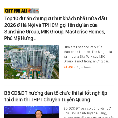
Top 10 dự án chung cư hút khách nhất nửa đầu
2026 ở Hà Nội và TP.HCM gọi tên dự án của
Sunshine Group, MIK Group, Masterise Homes,
Phú Mỹ Hưng...
Lumière Essence Park của
Masterise Homes, The Magnolia
và Imperia Sky Park của MIK
Group là một trong những cái…
XÃ HỘI
-
1 giờ trước
Bộ GD&ĐT hướng dẫn tổ chức thi lại tốt nghiệp
tại điểm thi THPT Chuyên Tuyên Quang
Bộ GD&ĐT vừa có công văn gửi
Sở GD&ĐT tỉnh Tuyên Quang,
hướng dẫn tổ chức thi lại kì thi tốt