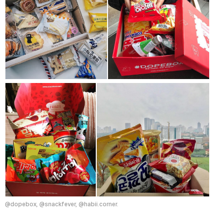
@dopebox, @snackfever, @habii.corner.