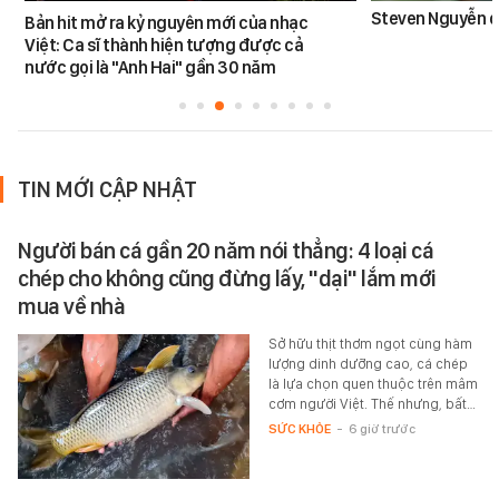
Steven Nguyễn dừ
Bản hit mở ra kỷ nguyên mới của nhạc
Việt: Ca sĩ thành hiện tượng được cả
nước gọi là "Anh Hai" gần 30 năm
TIN MỚI CẬP NHẬT
Người bán cá gần 20 năm nói thẳng: 4 loại cá
chép cho không cũng đừng lấy, "dại" lắm mới
mua về nhà
Sở hữu thịt thơm ngọt cùng hàm
lượng dinh dưỡng cao, cá chép
là lựa chọn quen thuộc trên mâm
cơm người Việt. Thế nhưng, bất…
SỨC KHỎE
-
6 giờ trước