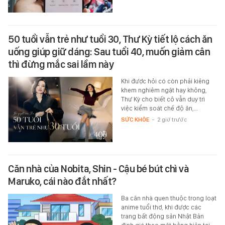
50 tuổi vẫn trẻ như tuổi 30, Thư Kỳ tiết lộ cách ăn
uống giúp giữ dáng: Sau tuổi 40, muốn giảm cân
thì đừng mắc sai lầm này
Khi được hỏi có còn phải kiêng
khem nghiêm ngặt hay không,
Thư Kỳ cho biết cô vẫn duy trì
việc kiểm soát chế độ ăn,…
SỨC KHỎE
-
2 giờ trước
Căn nhà của Nobita, Shin - Cậu bé bút chì và
Maruko, cái nào đắt nhất?
Ba căn nhà quen thuộc trong loạt
anime tuổi thơ, khi được các
trang bất động sản Nhật Bản