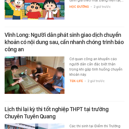
định giá theo mặt bằng hiện tại,…
HỌC ĐƯỜNG
-
2 giờ trước
Vĩnh Long: Người dân phát sinh giao dịch chuyển
khoản có nội dung sau, cần nhanh chóng trình báo
công an
Cơ quan công an khuyến cáo
người dân cần đặc biệt thận
trọng khi gặp tình huống chuyển
khoản này.
TEK-LIFE
-
2 giờ trước
Lịch thi lại kỳ thi tốt nghiệp THPT tại trường
Chuyên Tuyên Quang
Các thí sinh tại Điểm thi Trường