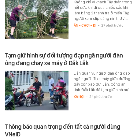
Không chỉ vị khách Tây thận trọng
hết sức khi đi qua chiếc cầu khỉ
làm bằng 2 thanh tre ở miền Tây,
người xem clip cũng nín thở vì…
ĂN - CHƠI - ĐI
-
27 phút trước
Tạm giữ hình sự đối tượng đạp ngã người đàn
ông đang chạy xe máy ở Đắk Lắk
Liên quan vụ người đàn ông đạp
ngã người đi xe máy giữa đường
gây xôn xao dư luận, Công an
tỉnh Đắk Lắk đã tạm giữ hình sự…
XÃ HỘI
-
24 phút trước
Thông báo quan trọng đến tất cả người dùng
VNeID