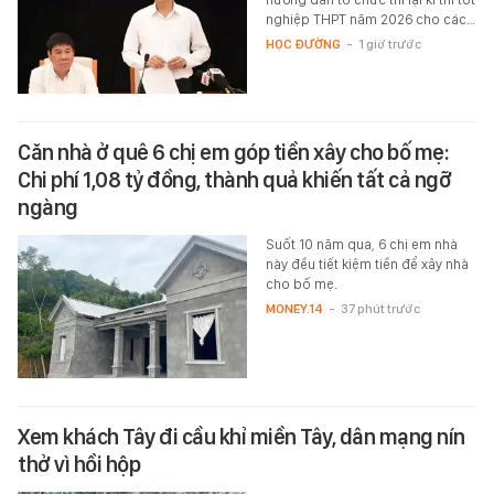
nghiệp THPT năm 2026 cho các…
HỌC ĐƯỜNG
-
1 giờ trước
Căn nhà ở quê 6 chị em góp tiền xây cho bố mẹ:
Chi phí 1,08 tỷ đồng, thành quả khiến tất cả ngỡ
ngàng
Suốt 10 năm qua, 6 chị em nhà
này đều tiết kiệm tiền để xây nhà
cho bố mẹ.
MONEY.14
-
37 phút trước
Xem khách Tây đi cầu khỉ miền Tây, dân mạng nín
thở vì hồi hộp