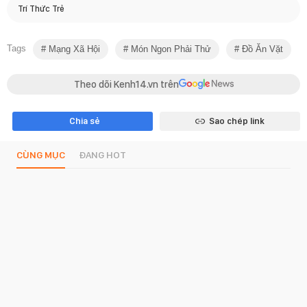
Trí Thức Trẻ
Tags
Mạng Xã Hội
Món Ngon Phải Thử
Đồ Ăn Vặt
Theo dõi Kenh14.vn trên
Chia sẻ
Sao chép link
CÙNG MỤC
ĐANG HOT