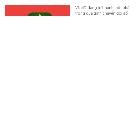
VNeID đang trở thành một phần
trong quá trình chuyển đổi số
quốc gia, mang đến nhiều tiện
ích hơn cho người dân.
TEK-LIFE
-
7 phút trước
Danh sách 6 trường đại học trực thuộc Đại học
Bách khoa Hà Nội
Mỗi trường trực thuộc của Đại
học Bách khoa Hà Nội đều đảm
nhiệm một lĩnh vực đào tạo mũi
nhọn
HỌC ĐƯỜNG
-
2 phút trước
Đã thấy công thức giữ dáng của Thiều Bảo Trâm,