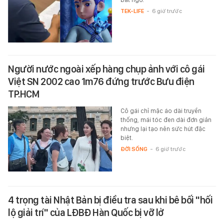
TEK-LIFE
-
6 giờ trước
Người nước ngoài xếp hàng chụp ảnh với cô gái
Việt SN 2002 cao 1m76 đứng trước Bưu điện
TP.HCM
Cô gái chỉ mặc áo dài truyền
thống, mái tóc đen dài đơn giản
nhưng lại tạo nên sức hút đặc
biệt.
ĐỜI SỐNG
-
6 giờ trước
4 trọng tài Nhật Bản bị điều tra sau khi bê bối "hối
lộ giải trí" của LĐBĐ Hàn Quốc bị vỡ lở