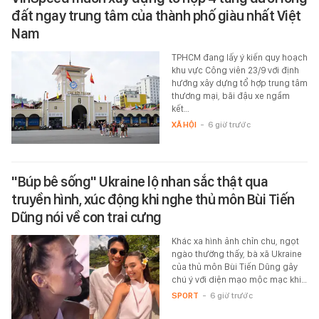
đất ngay trung tâm của thành phố giàu nhất Việt
Nam
TPHCM đang lấy ý kiến quy hoạch
khu vực Công viên 23/9 với định
hướng xây dựng tổ hợp trung tâm
thương mại, bãi đậu xe ngầm
kết…
XÃ HỘI
-
6 giờ trước
"Búp bê sống" Ukraine lộ nhan sắc thật qua
truyền hình, xúc động khi nghe thủ môn Bùi Tiến
Dũng nói về con trai cưng
Khác xa hình ảnh chỉn chu, ngọt
ngào thường thấy, bà xã Ukraine
của thủ môn Bùi Tiến Dũng gây
chú ý với diện mạo mộc mạc khi…
SPORT
-
6 giờ trước