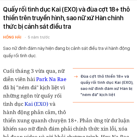
Quấy rối tình dục Kai (EXO) và đùa cợt 18+ thô
thiển trên truyền hình, sao nữ xứ Hàn chính
thức bị cảnh sát điều tra
HỒNG HẢI
5 năm trước
Sao nữ đình đám này hiện đang bị cảnh sát điều tra vì hành động
quấy rối tình dục.
Cuối tháng 3 vừa qua, nữ
Đùa cợt thô thiển 18+ và
diễn viên hài
Park Na Rae
quấy rối tình dục Kai (EXO),
đã bị "ném đá" kịch liệt vì
sao nữ đình đám xứ Hàn bị
những ngôn từ quấy rối
"ném đá" kịch liệt
tình dục
Kai (EXO)
và
hành động phản cảm, thô
thiển xung quanh chuyện 18+. Phản ứng từ dư luận
khiến sao nữ đình đám phải chính thức xin lỗi, xóa
bỏ đoạn video và rời khỏi chương trình
Hey Na Rae.