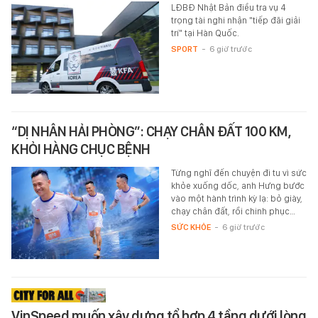
LĐBĐ Nhật Bản điều tra vụ 4
trọng tài nghi nhận "tiếp đãi giải
trí" tại Hàn Quốc.
SPORT
-
6 giờ trước
“DỊ NHÂN HẢI PHÒNG”: CHẠY CHÂN ĐẤT 100 KM,
KHỎI HÀNG CHỤC BỆNH
Từng nghĩ đến chuyện đi tu vì sức
khỏe xuống dốc, anh Hưng bước
vào một hành trình kỳ lạ: bỏ giày,
chạy chân đất, rồi chinh phục…
SỨC KHỎE
-
6 giờ trước
VinSpeed muốn xây dựng tổ hợp 4 tầng dưới lòng