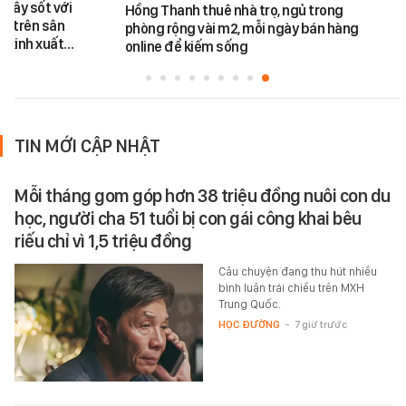
 gây sốt với
Hồng Thanh thuê nhà trọ, ngủ trong
nà trên sân
phòng rộng vài m2, mỗi ngày bán hàng
g xinh xuất…
online để kiếm sống
TIN MỚI CẬP NHẬT
Mỗi tháng gom góp hơn 38 triệu đồng nuôi con du
học, người cha 51 tuổi bị con gái công khai bêu
riếu chỉ vì 1,5 triệu đồng
Câu chuyện đang thu hút nhiều
bình luận trái chiều trên MXH
Trung Quốc.
HỌC ĐƯỜNG
-
7 giờ trước