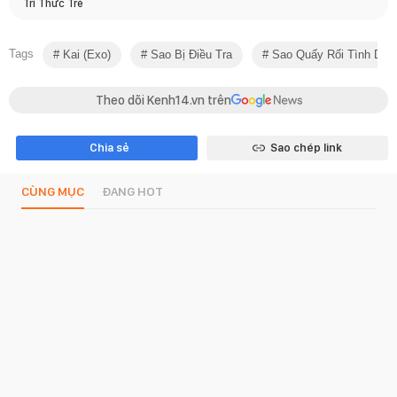
Trí Thức Trẻ
Tags
Kai (exo)
Sao Bị Điều Tra
Sao Quấy Rối Tình Dục
Theo dõi Kenh14.vn trên
Chia sẻ
Sao chép link
CÙNG MỤC
ĐANG HOT