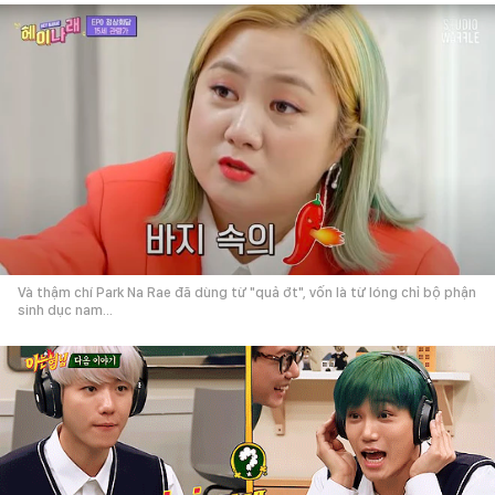
Và thậm chí Park Na Rae đã dùng từ "quả ớt", vốn là từ lóng chỉ bộ phận
sinh dục nam...