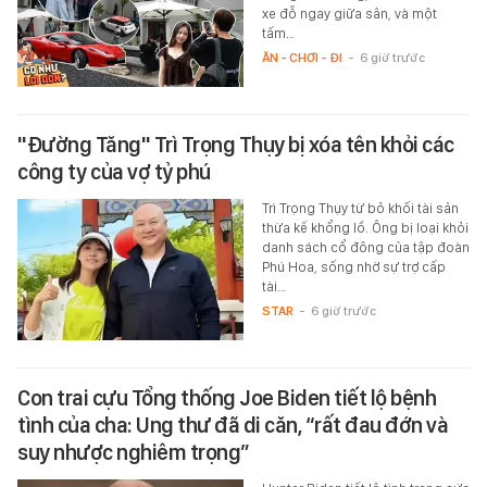
xe đỗ ngay giữa sân, và một
tấm…
ĂN - CHƠI - ĐI
-
6 giờ trước
"Đường Tăng" Trì Trọng Thụy bị xóa tên khỏi các
công ty của vợ tỷ phú
Trì Trọng Thụy từ bỏ khối tài sản
thừa kế khổng lồ. Ông bị loại khỏi
danh sách cổ đông của tập đoàn
Phú Hoa, sống nhờ sự trợ cấp
tài…
STAR
-
6 giờ trước
Con trai cựu Tổng thống Joe Biden tiết lộ bệnh
tình của cha: Ung thư đã di căn, “rất đau đớn và
suy nhược nghiêm trọng”