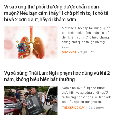
Vì sao ung thư phổi thường được chẩn đoán
muộn? Nếu bạn cảm thấy "1 chỗ phình to, 1 chỗ tê
bì và 2 cơn đau", hãy đi khám sớm
Một bác sĩ hô hấp tại Trung Quốc
cho biết nhiều bệnh nhân lớn tuổi
đến khám với những triệu chứng
tưởng như quen thuộc nhưng
sau…
SỨC KHỎE
-
7 giờ trước
Vụ xả súng Thái Lan: Nghi phạm học dùng vũ khí 2
năm, không biểu hiện bất thường
Nam sinh 14 tuổi bị cáo buộc
thực hiện vụ xả súng chết người
tại trường học ở ngoại ô Bangkok
bắt đầu học sử dụng vũ khí…
THẾ GIỚI ĐÓ ĐÂY
-
7 giờ trước