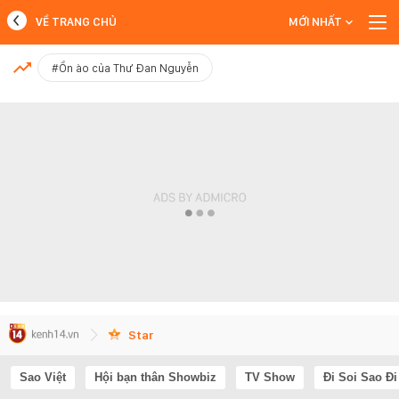
VỀ TRANG CHỦ
MỚI NHẤT
MỚI NHẤT
#Ồn ào của Thư Đan Nguyễn
Xem thêm
Star
Sao Việt
Hội bạn thân Showbiz
TV Show
Đi Soi Sao Đi