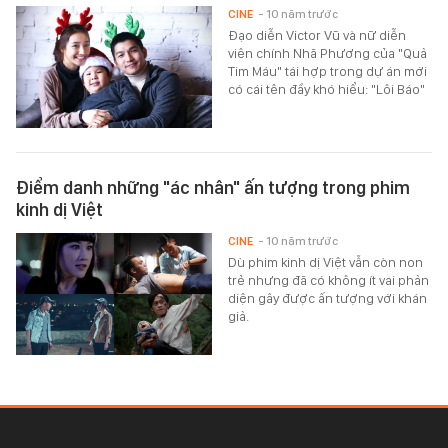
CINE
- 10 năm trước
Đạo diễn Victor Vũ và nữ diễn
viên chính Nhã Phương của "Quả
Tim Máu" tái hợp trong dự án mới
có cái tên đầy khó hiểu: "Lôi Báo"
Điểm danh những "ác nhân" ấn tượng trong phim
kinh dị Việt
CINE
- 10 năm trước
Dù phim kinh dị Việt vẫn còn non
trẻ nhưng đã có không ít vai phản
diện gây được ấn tượng với khán
giả.