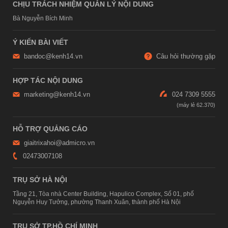
CHỊU TRÁCH NHIỆM QUẢN LÝ NỘI DUNG
Bà Nguyễn Bích Minh
Ý KIẾN BÀI VIẾT
bandoc@kenh14.vn
Câu hỏi thường gặp
HỢP TÁC NỘI DUNG
marketing@kenh14.vn
024 7309 5555
HỖ TRỢ QUẢNG CÁO
giaitrixahoi@admicro.vn
02473007108
TRỤ SỞ HÀ NỘI
Tầng 21, Tòa nhà Center Building, Hapulico Complex, Số 01, phố
Nguyễn Huy Tưởng, phường Thanh Xuân, thành phố Hà Nội
TRỤ SỞ TP.HỒ CHÍ MINH