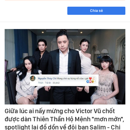
Chia sẻ
Giữa lúc ai nấy mừng cho Victor Vũ chốt
được dàn Thiên Thần Hộ Mệnh "mơn mởn",
spotlight lại đổ dồn về đôi bạn Salim - Chi