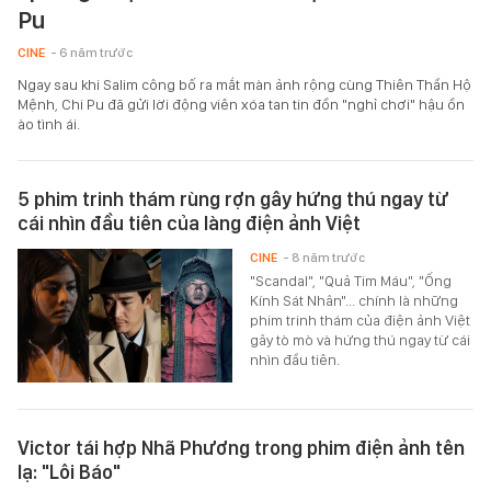
Pu
CINE
- 6 năm trước
Ngay sau khi Salim công bố ra mắt màn ảnh rộng cùng Thiên Thần Hộ
Mệnh, Chi Pu đã gửi lời động viên xóa tan tin đồn "nghỉ chơi" hậu ồn
ào tình ái.
5 phim trinh thám rùng rợn gây hứng thú ngay từ
cái nhìn đầu tiên của làng điện ảnh Việt
CINE
- 8 năm trước
"Scandal", "Quả Tim Máu", "Ống
Kính Sát Nhân"... chính là những
phim trinh thám của điện ảnh Việt
gây tò mò và hứng thú ngay từ cái
nhìn đầu tiên.
Victor tái hợp Nhã Phương trong phim điện ảnh tên
lạ: "Lôi Báo"