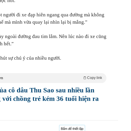
ược hỏi.
t người đi xe đạp hiên ngang qua đường mà không
hế mà mình vừa quay lại nhìn lại bị mắng.”
y ngoài đường đau tim lắm. Nên lúc nào đi xe cũng
h hết.”
hút sự chú ý của nhiều người.
Copy link
vn
ủa cô dâu Thu Sao sau nhiều lần
 với chồng trẻ kém 36 tuổi hiện ra
Bấm để thiết lập