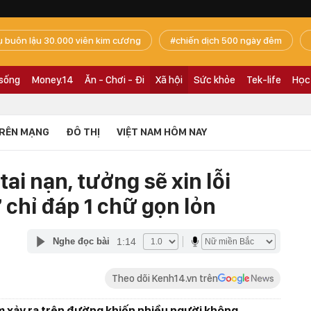
ụ buôn lậu 30.000 viên kim cương
chiến dịch 500 ngày đêm
 sống
Money.14
Ăn - Chơi - Đi
Xã hội
Sức khỏe
Tek-life
Học
RÊN MẠNG
ĐÔ THỊ
VIỆT NAM HÔM NAY
ai nạn, tưởng sẽ xin lỗi
chỉ đáp 1 chữ gọn lỏn
1:14
Nghe đọc bài
Theo dõi Kenh14.vn trên
 xảy ra trên đường khiến nhiều người không