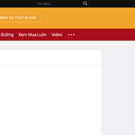
Đô thị Thế hệ mới
 đường
Xem Mua Luôn
Video