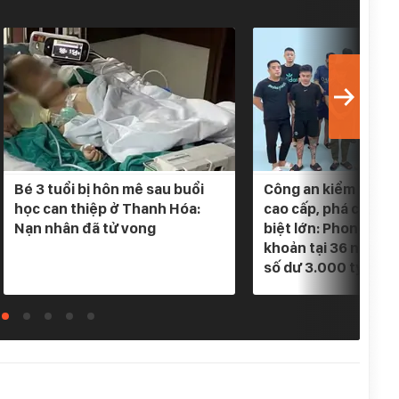
Bé 3 tuổi bị hôn mê sau buổi
Công an kiểm tra 5 
học can thiệp ở Thanh Hóa:
cao cấp, phá chuyê
Nạn nhân đã tử vong
biệt lớn: Phong tỏa
khoản tại 36 ngân h
số dư 3.000 tỷ