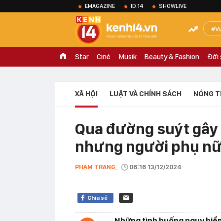
EMAGAZINE
ID.14
SHOWLIVE
V
Star
Ciné
Musik
Beauty & Fashion
Đời
XÃ HỘI
LUẬT VÀ CHÍNH SÁCH
NÓNG T
Qua đường suýt gây t
nhưng người phụ nữ 
PHẠM TRANG,
06:16 13/12/2024
Chia sẻ
Những tình huống nguy hiểm