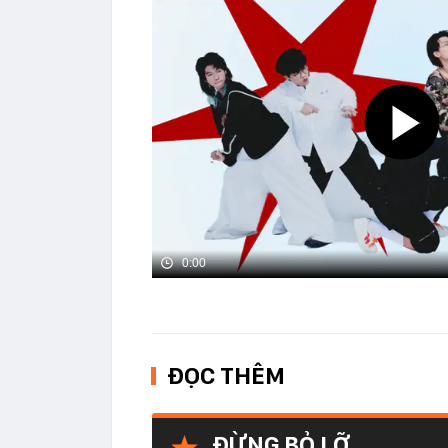
0:00
ĐỌC THÊM
ĐỪNG BỎ LỠ