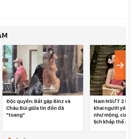
ÂM
Độc quyền: Bắt gặp Binz và
Nam NSƯT 2 lần đò
Châu Bùi giữa tin đồn đã
khai người yêu SN 
"toang"
như mộng, cùng nh
lịch khắp thế gian