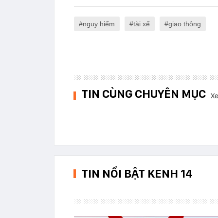
nguy hiểm
tài xế
giao thông
TIN CÙNG CHUYÊN MỤC
Xe
TIN NỔI BẬT KENH 14