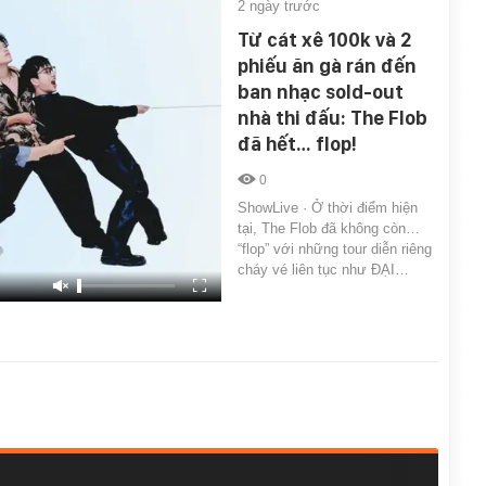
2 ngày trước
Từ cát xê 100k và 2
phiếu ăn gà rán đến
ban nhạc sold-out
nhà thi đấu: The Flob
đã hết… flop!
0
ShowLive · Ở thời điểm hiện
tại, The Flob đã không còn…
“flop” với những tour diễn riêng
cháy vé liên tục như ĐẠI…