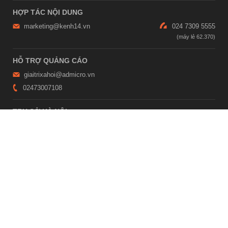
HỢP TÁC NỘI DUNG
marketing@kenh14.vn
024 7309 5555
HỖ TRỢ QUẢNG CÁO
giaitrixahoi@admicro.vn
02473007108
TRỤ SỞ HÀ NỘI
Tầng 21, Tòa nhà Center Building, Hapulico Complex, Số 01, phố
Nguyễn Huy Tưởng, phường Thanh Xuân, thành phố Hà Nội
TRỤ SỞ TP.HỒ CHÍ MINH
Tầng 4, Tòa nhà 123, số 127 Võ Văn Tần, Phường Xuân Hòa, TPHCM
Giấy phép thiết lập trang thông tin điện tử tổng hợp trên mạng số
2215/GP-TTĐT do Sở Thông tin và Truyền thông Hà Nội cấp ngày 10
tháng 4 năm 2019