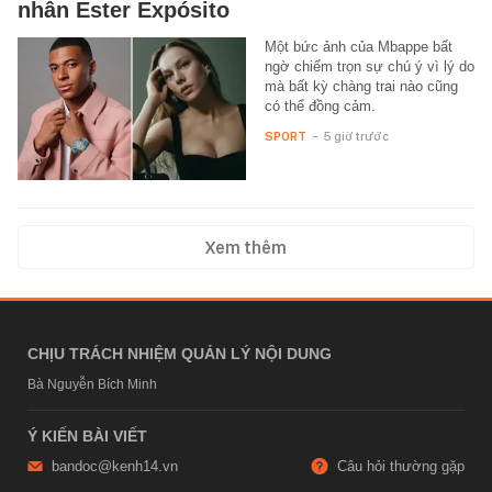
nhân Ester Expósito
Một bức ảnh của Mbappe bất
ngờ chiếm trọn sự chú ý vì lý do
mà bất kỳ chàng trai nào cũng
có thể đồng cảm.
SPORT
-
5 giờ trước
Xem thêm
CHỊU TRÁCH NHIỆM QUẢN LÝ NỘI DUNG
Bà Nguyễn Bích Minh
Ý KIẾN BÀI VIẾT
bandoc@kenh14.vn
Câu hỏi thường gặp