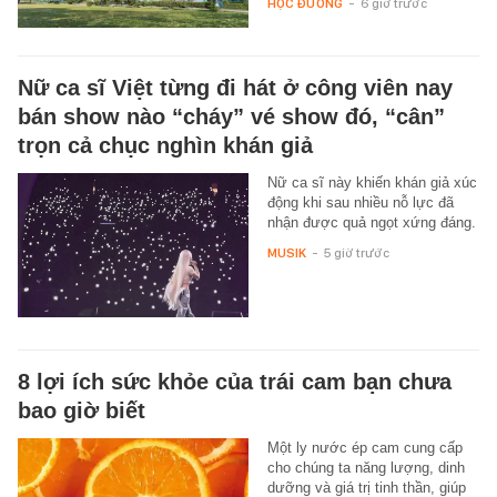
HỌC ĐƯỜNG
-
6 giờ trước
Nữ ca sĩ Việt từng đi hát ở công viên nay
bán show nào “cháy” vé show đó, “cân”
trọn cả chục nghìn khán giả
Nữ ca sĩ này khiến khán giả xúc
động khi sau nhiều nỗ lực đã
nhận được quả ngọt xứng đáng.
MUSIK
-
5 giờ trước
8 lợi ích sức khỏe của trái cam bạn chưa
bao giờ biết
Một ly nước ép cam cung cấp
cho chúng ta năng lượng, dinh
dưỡng và giá trị tinh thần, giúp