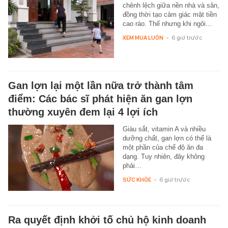
chênh lệch giữa nền nhà và sân,
đồng thời tạo cảm giác mặt tiền
cao ráo. Thế nhưng khi ngôi…
XEM MUA LUÔN
-
6 giờ trước
Gan lợn lại một lần nữa trở thành tâm
điểm: Các bác sĩ phát hiện ăn gan lợn
thường xuyên đem lại 4 lợi ích
Giàu sắt, vitamin A và nhiều
dưỡng chất, gan lợn có thể là
một phần của chế độ ăn đa
dạng. Tuy nhiên, đây không
phải…
SỨC KHỎE
-
6 giờ trước
Ra quyết định khởi tố chủ hộ kinh doanh