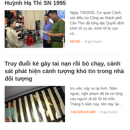
Huỳnh Hạ Thi SN 1995
Ngày 7/8/2026, Cơ quan Cảnh
sát điều tra Công an thành phố
Cần Thơ đã tống đạt Quyết định
khởi tố vụ án, khởi tố bị can
và…
XÃ HỘI
-
6 giờ trước
Truy đuổi kẻ gây tai nạn rồi bỏ chạy, cảnh
sát phát hiện cảnh tượng khó tin trong nhà
đối tượng
Vụ việc xảy ra tại Anh. Năm
ngoái, nghi phạm đã lái xe tông
vào người đi bộ rồi bỏ trốn.
Tháng 5 năm nay, tên này lại…
THẾ GIỚI ĐÓ ĐÂY
-
6 giờ trước