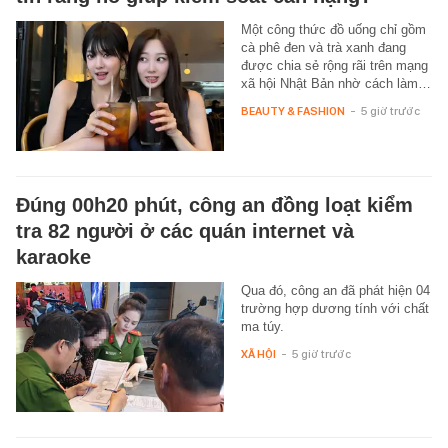
Một công thức đồ uống chỉ gồm
cà phê đen và trà xanh đang
được chia sẻ rộng rãi trên mạng
xã hội Nhật Bản nhờ cách làm…
BEAUTY & FASHION
-
5 giờ trước
Đúng 00h20 phút, công an đồng loạt kiểm
tra 82 người ở các quán internet và
karaoke
Qua đó, công an đã phát hiện 04
trường hợp dương tính với chất
ma túy.
XÃ HỘI
-
5 giờ trước