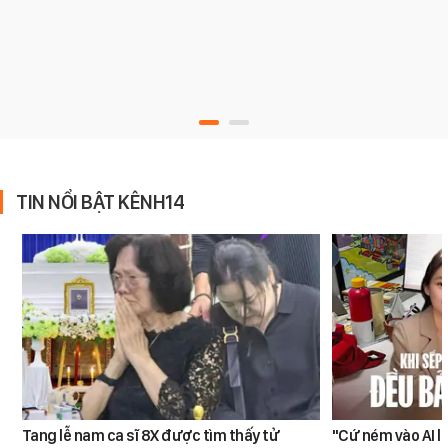
TIN NỔI BẬT KÊNH14
Tang lễ nam ca sĩ 8X được tìm thấy tử
"Cứ ném vào AI l