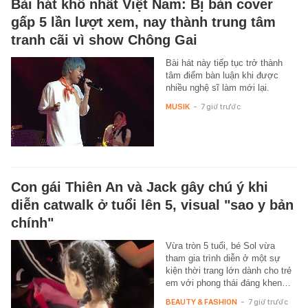
Bài hát khổ nhất Việt Nam: Bị bản cover
gấp 5 lần lượt xem, nay thành trung tâm
tranh cãi vì show Chông Gai
Bài hát này tiếp tục trở thành
tâm điểm bàn luận khi được
nhiều nghệ sĩ làm mới lại.
MUSIK
-
7 giờ trước
Con gái Thiên An và Jack gây chú ý khi
diễn catwalk ở tuổi lên 5, visual "sao y bản
chính"
Vừa tròn 5 tuổi, bé Sol vừa
tham gia trình diễn ở một sự
kiện thời trang lớn dành cho trẻ
em với phong thái đáng khen…
BEAUTY & FASHION
-
7 giờ trước