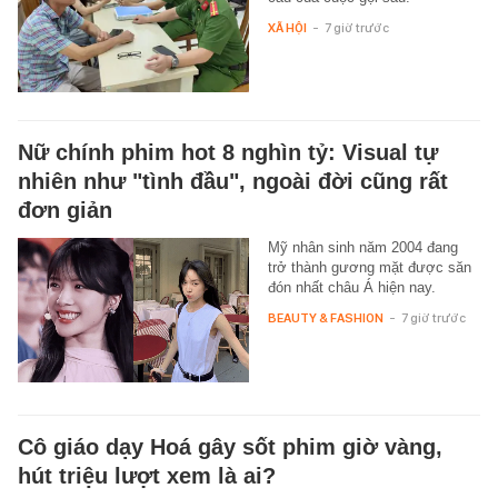
XÃ HỘI
-
7 giờ trước
Nữ chính phim hot 8 nghìn tỷ: Visual tự
nhiên như "tình đầu", ngoài đời cũng rất
đơn giản
Mỹ nhân sinh năm 2004 đang
trở thành gương mặt được săn
đón nhất châu Á hiện nay.
BEAUTY & FASHION
-
7 giờ trước
Cô giáo dạy Hoá gây sốt phim giờ vàng,
hút triệu lượt xem là ai?