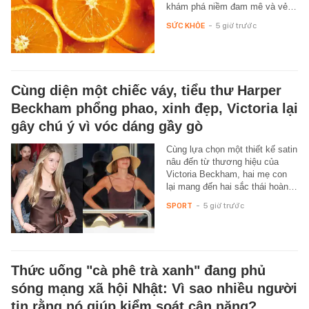
khám phá niềm đam mê và vẻ…
SỨC KHỎE
-
5 giờ trước
Cùng diện một chiếc váy, tiểu thư Harper
Beckham phổng phao, xinh đẹp, Victoria lại
gây chú ý vì vóc dáng gầy gò
Cùng lựa chọn một thiết kế satin
nâu đến từ thương hiệu của
Victoria Beckham, hai mẹ con
lại mang đến hai sắc thái hoàn…
SPORT
-
5 giờ trước
Thức uống "cà phê trà xanh" đang phủ
sóng mạng xã hội Nhật: Vì sao nhiều người
tin rằng nó giúp kiểm soát cân nặng?