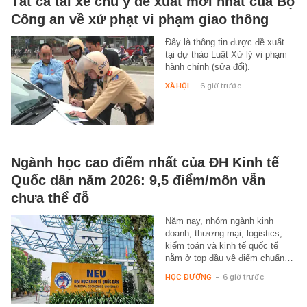
Tất cả tài xế chú ý đề xuất mới nhất của Bộ
Công an về xử phạt vi phạm giao thông
Đây là thông tin được đề xuất
tại dự thảo Luật Xử lý vi phạm
hành chính (sửa đổi).
XÃ HỘI
-
6 giờ trước
Ngành học cao điểm nhất của ĐH Kinh tế
Quốc dân năm 2026: 9,5 điểm/môn vẫn
chưa thể đỗ
Năm nay, nhóm ngành kinh
doanh, thương mại, logistics,
kiểm toán và kinh tế quốc tế
nằm ở top đầu về điểm chuẩn…
HỌC ĐƯỜNG
-
6 giờ trước