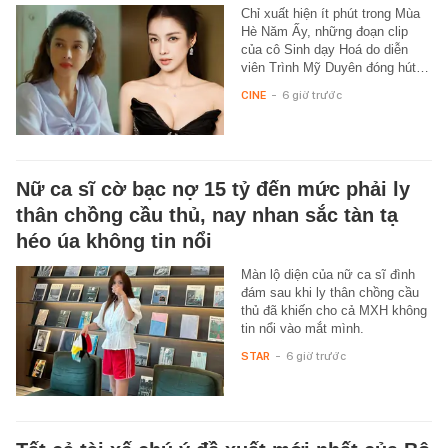
Chỉ xuất hiện ít phút trong Mùa
Hè Năm Ấy, những đoạn clip
của cô Sinh dạy Hoá do diễn
viên Trình Mỹ Duyên đóng hút…
CINE
-
6 giờ trước
Nữ ca sĩ cờ bạc nợ 15 tỷ đến mức phải ly
thân chồng cầu thủ, nay nhan sắc tàn tạ
héo úa không tin nổi
Màn lộ diện của nữ ca sĩ đình
đám sau khi ly thân chồng cầu
thủ đã khiến cho cả MXH không
tin nổi vào mắt mình.
STAR
-
6 giờ trước