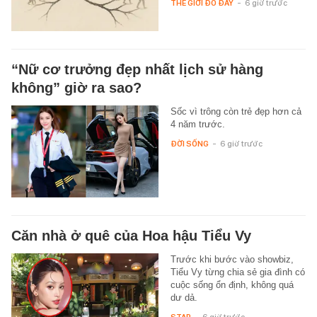
THẾ GIỚI ĐÓ ĐÂY
-
6 giờ trước
“Nữ cơ trưởng đẹp nhất lịch sử hàng
không” giờ ra sao?
Sốc vì trông còn trẻ đẹp hơn cả
4 năm trước.
ĐỜI SỐNG
-
6 giờ trước
Căn nhà ở quê của Hoa hậu Tiểu Vy
Trước khi bước vào showbiz,
Tiểu Vy từng chia sẻ gia đình có
cuộc sống ổn định, không quá
dư dả.
STAR
-
6 giờ trước