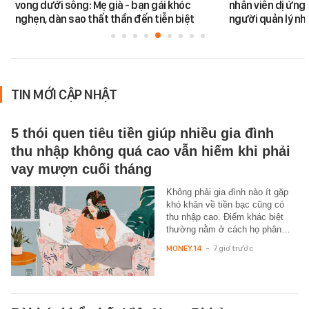
vong dưới sông: Mẹ già - bạn gái khóc
nhân viên dị ứng 
nghẹn, dàn sao thất thần đến tiễn biệt
người quản lý nh
TIN MỚI CẬP NHẬT
5 thói quen tiêu tiền giúp nhiều gia đình
thu nhập không quá cao vẫn hiếm khi phải
vay mượn cuối tháng
Không phải gia đình nào ít gặp
khó khăn về tiền bạc cũng có
thu nhập cao. Điểm khác biệt
thường nằm ở cách họ phân…
MONEY.14
-
7 giờ trước