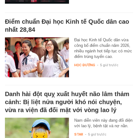
Điểm chuẩn Đại học Kinh tế Quốc dân cao
nhất 28,84
Đại học Kinh tế Quốc dân vừa
công bố điểm chuẩn năm 2026,
nhiều ngành hot tiếp tục có mức
điểm trúng tuyển cao.
HỌC ĐƯỜNG
-
5 giờ trước
Danh hài đột quỵ xuất huyết não lâm thảm
cảnh: Bị liệt nửa người khó nói chuyện,
vừa ra viện đã đối mặt với vòng lao lý
Nam diễn viên này đang đối diện
với lao lý, bệnh tật và nợ nần.
STAR
-
5 giờ trước