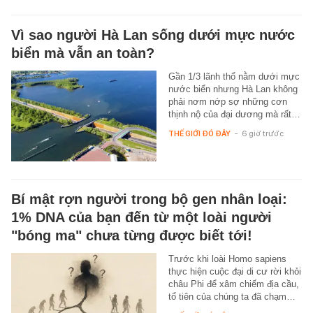
Vì sao người Hà Lan sống dưới mực nước
biển mà vẫn an toàn?
Gần 1/3 lãnh thổ nằm dưới mực
nước biển nhưng Hà Lan không
phải nơm nớp sợ những cơn
thịnh nộ của đại dương mà rất…
THẾ GIỚI ĐÓ ĐÂY
-
6 giờ trước
Bí mật rợn người trong bộ gen nhân loại:
1% DNA của bạn đến từ một loài người
"bóng ma" chưa từng được biết tới!
Trước khi loài Homo sapiens
thực hiện cuộc đại di cư rời khỏi
châu Phi để xâm chiếm địa cầu,
tổ tiên của chúng ta đã chạm…