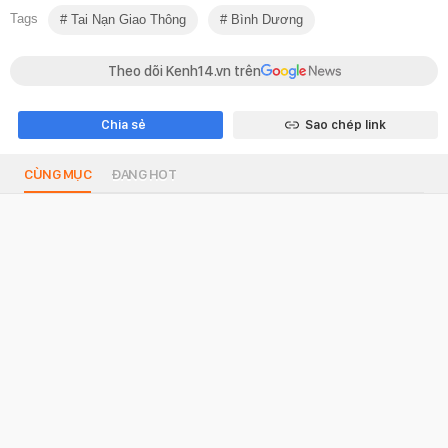
Tags
Tai Nạn Giao Thông
Bình Dương
Theo dõi Kenh14.vn trên
Chia sẻ
Sao chép link
CÙNG MỤC
ĐANG HOT