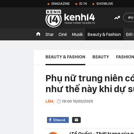
EMAGAZINE
ID.14
SHOWLIVE
t
Star
Ciné
Musik
Beauty & Fashion
Đời
BEAUTY & FASHION
BEAUTY
FASHIO
Phụ nữ trung niên c
như thế này khi dự s
LÂM,
19:00 15/03/2025
Chia sẻ
(Tổ Quốc) - Thời trang của n