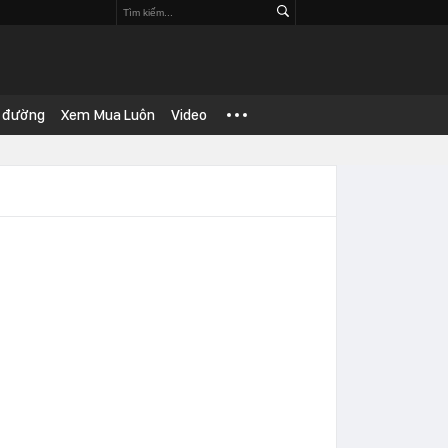
 đường
Xem Mua Luôn
Video