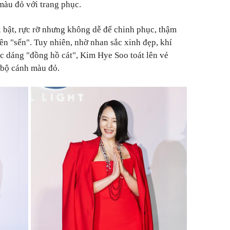
màu đỏ với trang phục.
i bật, rực rỡ nhưng không dễ để chinh phục, thậm
nên "sến". Tuy nhiên, nhờ nhan sắc xinh đẹp, khí
óc dáng "đồng hồ cát", Kim Hye Soo toát lên vẻ
 bộ cánh màu đỏ.