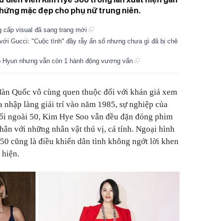
hứng mặc đẹp cho phụ nữ trung niên.
ng cấp visual đã sang trang mới
ới Gucci: "Cuộc tình" đầy rẫy ẩn số nhưng chưa gì đã bị chê
oo Hyun nhưng vẫn còn 1 hành động vương vấn
Hàn Quốc vô cùng quen thuộc đối với khán giả xem
a nhập làng giải trí vào năm 1985, sự nghiệp của
uổi ngoài 50, Kim Hye Soo vẫn đều đặn đóng phim
ân với những nhân vật thú vị, cá tính. Ngoại hình
50 cũng là điều khiến dân tình không ngớt lời khen
 hiện.