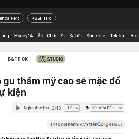
rends alert
B&F Talk
 sống
Money.14
Ăn - Chơi - Đi
Xã hội
Sức khỏe
Tek-life
Học
N
B&F PICK
ó gu thẩm mỹ cao sẽ mặc đồ
ự kiện
2:43
Nghe đọc bài
Theo dõi Kenh14.vn trên
ữ diễn viên Kim Hye Soo trong lần xuất hiện gần