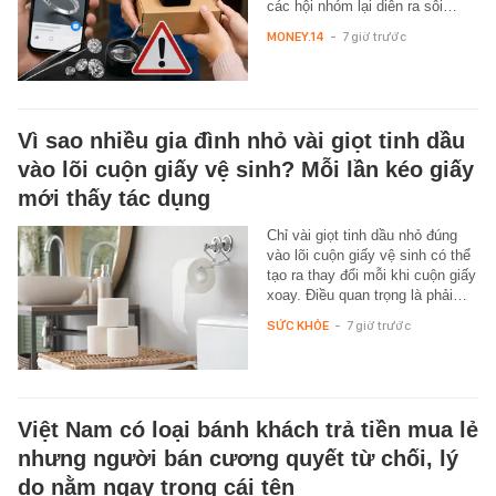
các hội nhóm lại diễn ra sôi…
MONEY.14
-
7 giờ trước
Vì sao nhiều gia đình nhỏ vài giọt tinh dầu
vào lõi cuộn giấy vệ sinh? Mỗi lần kéo giấy
mới thấy tác dụng
Chỉ vài giọt tinh dầu nhỏ đúng
vào lõi cuộn giấy vệ sinh có thể
tạo ra thay đổi mỗi khi cuộn giấy
xoay. Điều quan trọng là phải…
SỨC KHỎE
-
7 giờ trước
Việt Nam có loại bánh khách trả tiền mua lẻ
nhưng người bán cương quyết từ chối, lý
do nằm ngay trong cái tên