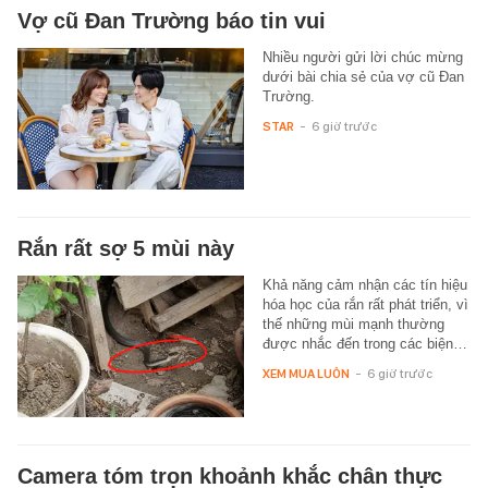
Vợ cũ Đan Trường báo tin vui
Nhiều người gửi lời chúc mừng
dưới bài chia sẻ của vợ cũ Đan
Trường.
STAR
-
6 giờ trước
Rắn rất sợ 5 mùi này
Khả năng cảm nhận các tín hiệu
hóa học của rắn rất phát triển, vì
thế những mùi mạnh thường
được nhắc đến trong các biện…
XEM MUA LUÔN
-
6 giờ trước
Camera tóm trọn khoảnh khắc chân thực