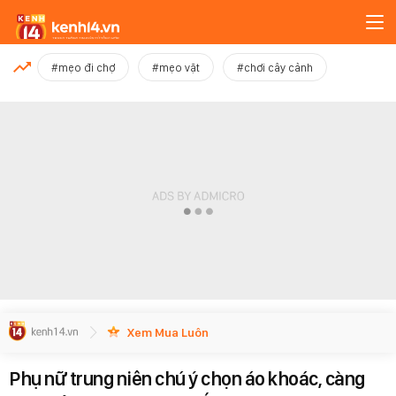
MỚI NHẤT
#mẹo đi chợ
#mẹo vặt
#chơi cây cảnh
Xem thêm
Xem Mua Luôn
Phụ nữ trung niên chú ý chọn áo khoác, càng