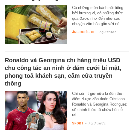
Có những món bánh nổi tiếng
bởi hương vị, có những thức
quà được nhớ đến nhờ câu
chuyện văn hóa gắn với nó.
ĂN - CHƠI - ĐI
-
7 giờ trước
Ronaldo và Georgina chi hàng triệu USD
cho công tác an ninh ở đám cưới bí mật,
phong toả khách sạn, cấm cửa truyền
thông
Chỉ còn ít giờ nữa là đến thời
điểm được đồn đoán Cristiano
Ronaldo và Georgina Rodriguez
sẽ chính thức tổ chức hôn lễ
tại…
SPORT
-
7 giờ trước