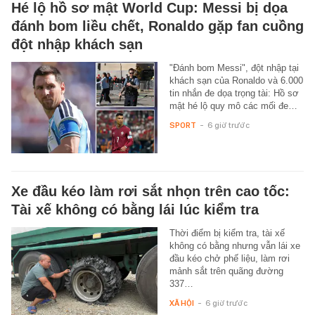
Hé lộ hồ sơ mật World Cup: Messi bị dọa
đánh bom liều chết, Ronaldo gặp fan cuồng
đột nhập khách sạn
"Đánh bom Messi", đột nhập tại
khách sạn của Ronaldo và 6.000
tin nhắn đe dọa trọng tài: Hồ sơ
mật hé lộ quy mô các mối đe…
SPORT
-
6 giờ trước
Xe đầu kéo làm rơi sắt nhọn trên cao tốc:
Tài xế không có bằng lái lúc kiểm tra
Thời điểm bị kiểm tra, tài xế
không có bằng nhưng vẫn lái xe
đầu kéo chở phế liệu, làm rơi
mảnh sắt trên quãng đường
337…
XÃ HỘI
-
6 giờ trước