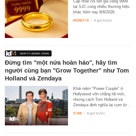
Cập nhật chi tiết giá vàng 9999
tại SJC cùng nhiều thương hiệu
khác hôm nay 8/8/2026.
MONEY.14
-
6 giờ trước
Đừng tìm "một nửa hoàn hảo", hãy tìm
người cùng bạn "Grow Together" như Tom
Holland và Zendaya
Khái niệm "Power Couple" ở
Hollywood vốn chẳng hề mới,
nhưng cách Tom Holland và
Zendaya định nghĩa lại cụm từ…
STAR
-
6 giờ trước