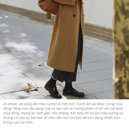
Áo khoác dạ dáng dài màu camel là một bức tranh ấm áp khác trong mùa
đông. Tông màu dịu dàng của nó tạo nên sự tương phản rõ rệt với cái lạnh
mùa đông, mang lại cảm giác nhẹ nhàng. Kết hợp với áo len màu tương tự
không chỉ tạo sự hài hòa về màu sắc mà còn kéo dài vóc dáng, khiến bạn
trông cao ráo hơn.