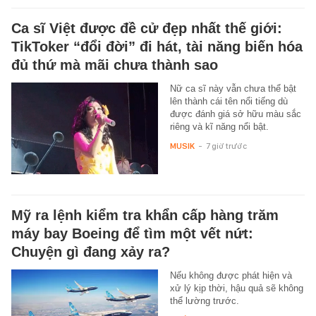
Ca sĩ Việt được đề cử đẹp nhất thế giới:
TikToker “đổi đời” đi hát, tài năng biến hóa
đủ thứ mà mãi chưa thành sao
Nữ ca sĩ này vẫn chưa thể bật
lên thành cái tên nổi tiếng dù
được đánh giá sở hữu màu sắc
riêng và kĩ năng nổi bật.
MUSIK
-
7 giờ trước
Mỹ ra lệnh kiểm tra khẩn cấp hàng trăm
máy bay Boeing để tìm một vết nứt:
Chuyện gì đang xảy ra?
Nếu không được phát hiện và
xử lý kịp thời, hậu quả sẽ không
thể lường trước.