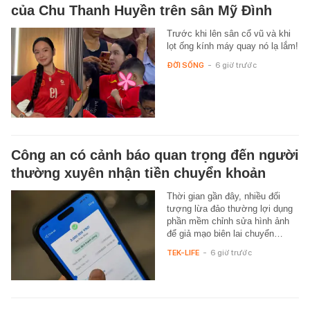
của Chu Thanh Huyền trên sân Mỹ Đình
Trước khi lên sân cổ vũ và khi
lọt ống kính máy quay nó lạ lắm!
ĐỜI SỐNG
-
6 giờ trước
Công an có cảnh báo quan trọng đến người
thường xuyên nhận tiền chuyển khoản
Thời gian gần đây, nhiều đối
tượng lừa đảo thường lợi dụng
phần mềm chỉnh sửa hình ảnh
để giả mạo biên lai chuyển…
TEK-LIFE
-
6 giờ trước