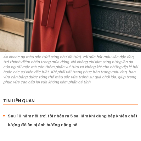
Áo khoác dạ màu sắc tươi sáng như đỏ tươi, với sức hút màu sắc độc đáo,
trở thành điểm nhấn trong mùa đông. Nó không chỉ làm sáng bừng làn da
của người mặc mà còn thêm phần vui tươi và không khí cho những dịp lễ hội
hoặc các sự kiện đặc biệt. Khi phối với trang phục bên trong màu đen, bạn
vừa cân bằng được tổng thể màu sắc vừa tránh sự quá chói lóa, giúp trang
phục vừa cao cấp lại vừa không kém phần cá tính.
TIN LIÊN QUAN
Sau 10 năm nội trợ, tôi nhận ra 5 sai lầm khi dùng bếp khiến chất
lượng đồ ăn bị ảnh hưởng nặng nề