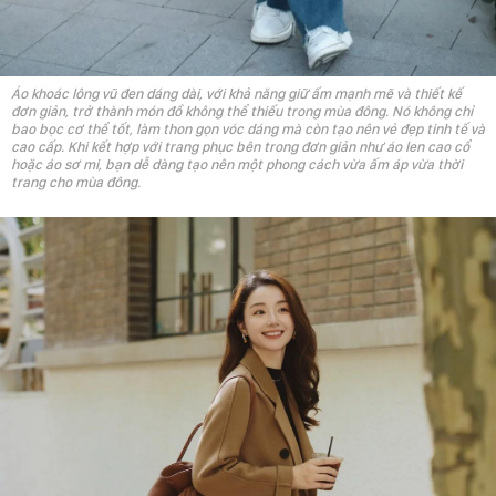
Áo khoác lông vũ đen dáng dài, với khả năng giữ ấm mạnh mẽ và thiết kế
đơn giản, trở thành món đồ không thể thiếu trong mùa đông. Nó không chỉ
bao bọc cơ thể tốt, làm thon gọn vóc dáng mà còn tạo nên vẻ đẹp tinh tế và
cao cấp. Khi kết hợp với trang phục bên trong đơn giản như áo len cao cổ
hoặc áo sơ mi, bạn dễ dàng tạo nên một phong cách vừa ấm áp vừa thời
trang cho mùa đông.