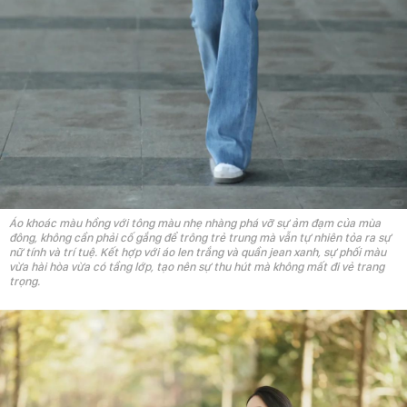
Áo khoác màu hồng với tông màu nhẹ nhàng phá vỡ sự ảm đạm của mùa
đông, không cần phải cố gắng để trông trẻ trung mà vẫn tự nhiên tỏa ra sự
nữ tính và trí tuệ. Kết hợp với áo len trắng và quần jean xanh, sự phối màu
vừa hài hòa vừa có tầng lớp, tạo nên sự thu hút mà không mất đi vẻ trang
trọng.