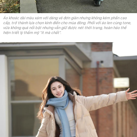
Áo khoác dài màu xám với dáng vẻ đơn giản nhưng không kém phần cao
cấp, trở thành lựa chọn kinh điển cho mùa đông. Phối với áo len cùng tone,
vừa không quá nổi bật nhưng vẫn giữ được nét thời trang, hoàn hảo thể
hiện triết lý thẩm mỹ "ít mà chất".