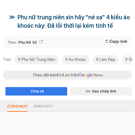
Phụ nữ trung niên xin hãy "né xa" 4 kiểu áo
khoác này: Đã lỗi thời lại kém tinh tế
Copy link
Theo
Phụ Nữ Số
Tags
Phụ Nữ Trung Niên
Áo Khoác
Làm Đẹp
Sho
Theo dõi Kenh14.vn trên
Chia sẻ
Sao chép link
CÙNG MỤC
ĐANG HOT