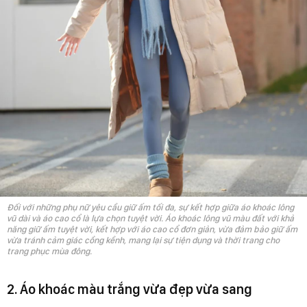
Đối với những phụ nữ yêu cầu giữ ấm tối đa, sự kết hợp giữa áo khoác lông
vũ dài và áo cao cổ là lựa chọn tuyệt vời. Áo khoác lông vũ màu đất với khả
năng giữ ấm tuyệt vời, kết hợp với áo cao cổ đơn giản, vừa đảm bảo giữ ấm
vừa tránh cảm giác cồng kềnh, mang lại sự tiện dụng và thời trang cho
trang phục mùa đông.
2. Áo khoác màu trắng vừa đẹp vừa sang