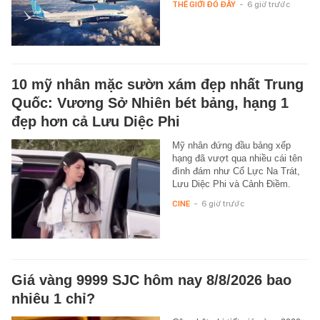
THẾ GIỚI ĐÓ ĐÂY
-
6 giờ trước
10 mỹ nhân mặc sườn xám đẹp nhất Trung
Quốc: Vương Sở Nhiên bét bảng, hạng 1
đẹp hơn cả Lưu Diệc Phi
Mỹ nhân đứng đầu bảng xếp
hạng đã vượt qua nhiều cái tên
đình đám như Cổ Lực Na Trát,
Lưu Diệc Phi và Cảnh Điềm.
CINE
-
6 giờ trước
Giá vàng 9999 SJC hôm nay 8/8/2026 bao
nhiêu 1 chỉ?