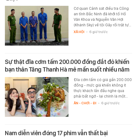
Cơ quan Cảnh sát điều tra Công
an tỉnh Bắc Ninh đã khởi tố Hồ
Văn Khoa và Nguyễn Văn Hợi
(Khánh Sky) về tội Gây rối trật tự…
XÃ HỘI
-
6 giờ trước
Sự thật đĩa cơm tấm 200.000 đồng đắt đỏ khiến
bạn thân Tăng Thanh Hà mê mẩn suốt nhiều năm
Đĩa cơm tấm có giá gần 200.000
đồng - mức giá khiến không ít
thực khách lần đầu nghe qua
phải bất ngờ - lại chính là một…
ĂN - CHƠI - ĐI
-
6 giờ trước
Nam diễn viên đóng 17 phim vẫn thất bại