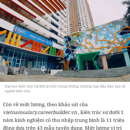
Đại học Kiến trúc Hà Nội là một trong những trường top đầu đào tạo về
ngành kiến trúc
Còn về mức lương, theo khảo sát của
vietnamsalary.careerbuilder.vn
, kiến trúc sư dưới 1
năm kinh nghiệm có thu nhập trung bình là 11 triệu
đồng dựa trên 43 mẫu tuyển dụng. Mức lương vị trí