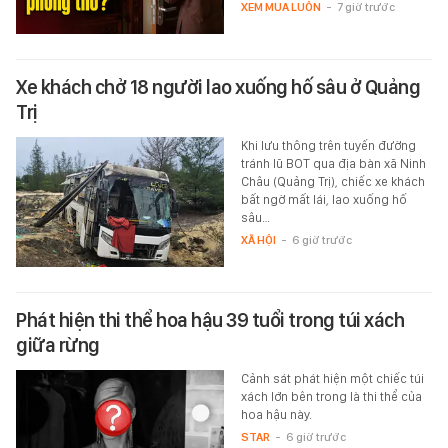
XEM MUA LUÔN
-
7 giờ trước
Xe khách chở 18 người lao xuống hố sâu ở Quảng
Trị
Khi lưu thông trên tuyến đường
tránh lũ BOT qua địa bàn xã Ninh
Châu (Quảng Trị), chiếc xe khách
bất ngờ mất lái, lao xuống hố
sâu…
XÃ HỘI
-
6 giờ trước
Phát hiện thi thể hoa hậu 39 tuổi trong túi xách
giữa rừng
Cảnh sát phát hiện một chiếc túi
xách lớn bên trong là thi thể của
hoa hậu này.
STAR
-
6 giờ trước