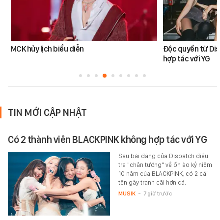
MCK hủy lịch biểu diễn
Độc quyền từ Di
hợp tác với YG
TIN MỚI CẬP NHẬT
Có 2 thành viên BLACKPINK không hợp tác với YG
Sau bài đăng của Dispatch điều
tra "chân tướng" về ồn ào kỷ niệm
10 năm của BLACKPINK, có 2 cái
tên gây tranh cãi hơn cả.
MUSIK
-
7 giờ trước