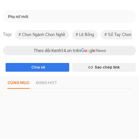
Phụ nữ mới
Tags
Chọn Ngành Chọn Nghề
Lê Bống
Sổ Tay Chọn Ng
Theo dõi Kenh14.vn trên
Chia sẻ
Sao chép link
CÙNG MỤC
ĐANG HOT