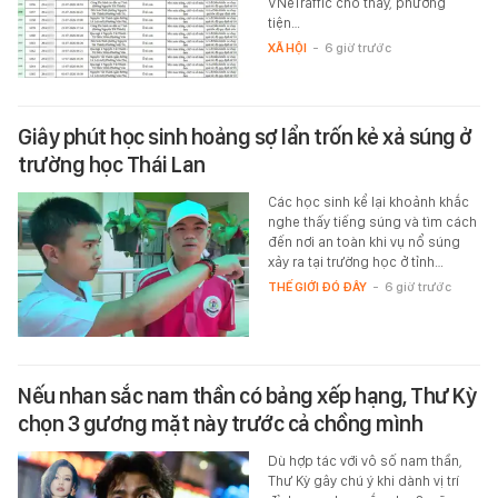
VNeTraffic cho thấy, phương
tiện…
XÃ HỘI
-
6 giờ trước
Giây phút học sinh hoảng sợ lẩn trốn kẻ xả súng ở
trường học Thái Lan
Các học sinh kể lại khoảnh khắc
nghe thấy tiếng súng và tìm cách
đến nơi an toàn khi vụ nổ súng
xảy ra tại trường học ở tỉnh…
THẾ GIỚI ĐÓ ĐÂY
-
6 giờ trước
Nếu nhan sắc nam thần có bảng xếp hạng, Thư Kỳ
chọn 3 gương mặt này trước cả chồng mình
Dù hợp tác với vô số nam thần,
Thư Kỳ gây chú ý khi dành vị trí