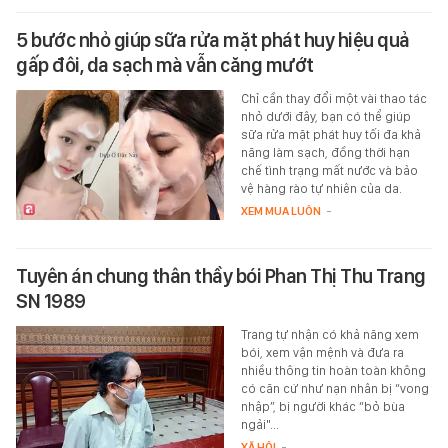
5 bước nhỏ giúp sữa rửa mặt phát huy hiệu quả
gấp đôi, da sạch mà vẫn căng mướt
Chỉ cần thay đổi một vài thao tác
nhỏ dưới đây, bạn có thể giúp
sữa rửa mặt phát huy tối đa khả
năng làm sạch, đồng thời hạn
chế tình trạng mất nước và bảo
vệ hàng rào tự nhiên của da.
XEM MUA LUÔN
-
Tuyên án chung thân thầy bói Phan Thị Thu Trang
SN 1989
Trang tự nhận có khả năng xem
bói, xem vận mệnh và đưa ra
nhiều thông tin hoàn toàn không
có căn cứ như nạn nhân bị “vong
nhập”, bị người khác “bỏ bùa
ngải"...
XÃ HỘI
-