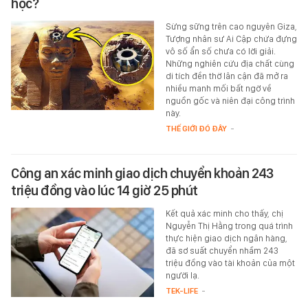
học?
Sừng sững trên cao nguyên Giza,
Tượng nhân sư Ai Cập chứa đựng
vô số ẩn số chưa có lời giải.
Những nghiên cứu địa chất cùng
di tích đền thờ lân cận đã mở ra
nhiều manh mối bất ngờ về
nguồn gốc và niên đại công trình
này.
THẾ GIỚI ĐÓ ĐÂY
-
Công an xác minh giao dịch chuyển khoản 243
triệu đồng vào lúc 14 giờ 25 phút
Kết quả xác minh cho thấy, chị
Nguyễn Thị Hằng trong quá trình
thực hiện giao dịch ngân hàng,
đã sơ suất chuyển nhầm 243
triệu đồng vào tài khoản của một
người lạ.
TEK-LIFE
-