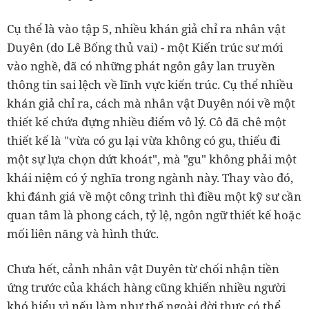
Cụ thể là vào tập 5, nhiều khán giả chỉ ra nhân vật
Duyên (do Lê Bống thủ vai) - một Kiến trúc sư mới
vào nghề, đã có những phát ngôn gây lan truyền
thông tin sai lệch về lĩnh vực kiến trúc. Cụ thể nhiều
khán giả chỉ ra, cách mà nhân vật Duyên nói về một
thiết kế chứa đựng nhiều điểm vô lý. Cô đã chê một
thiết kế là "vừa có gu lại vừa không có gu, thiếu đi
một sự lựa chọn dứt khoát", mà "gu" không phải một
khái niệm có ý nghĩa trong ngành này. Thay vào đó,
khi đánh giá về một công trình thì điều một kỹ sư cần
quan tâm là phong cách, tỷ lệ, ngôn ngữ thiết kế hoặc
mối liên năng và hình thức.
Chưa hết, cảnh nhân vật Duyên từ chối nhận tiền
ứng trước của khách hàng cũng khiến nhiều người
khó hiểu vì nếu làm như thế ngoài đời thực có thể