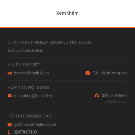
Xem thêm
CHỊU TRÁCH NHIỆM QUẢN LÝ NỘI DUNG
Bà Nguyễn Bích Minh
Ý KIẾN BÀI VIẾT
bandoc@kenh14.vn
Câu hỏi thường gặp
HỢP TÁC NỘI DUNG
marketing@kenh14.vn
024 7309 5555
HỖ TRỢ QUẢNG CÁO
giaitrixahoi@admicro.vn
02473007108