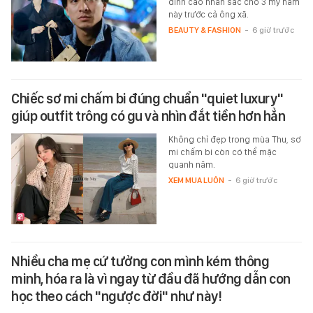
đỉnh cao nhan sắc cho 3 mỹ nam
này trước cả ông xã.
BEAUTY & FASHION
-
6 giờ trước
Chiếc sơ mi chấm bi đúng chuẩn "quiet luxury"
giúp outfit trông có gu và nhìn đắt tiền hơn hẳn
Không chỉ đẹp trong mùa Thu, sơ
mi chấm bi còn có thể mặc
quanh năm.
XEM MUA LUÔN
-
6 giờ trước
Nhiều cha mẹ cứ tưởng con mình kém thông
minh, hóa ra là vì ngay từ đầu đã hướng dẫn con
học theo cách "ngược đời" như này!