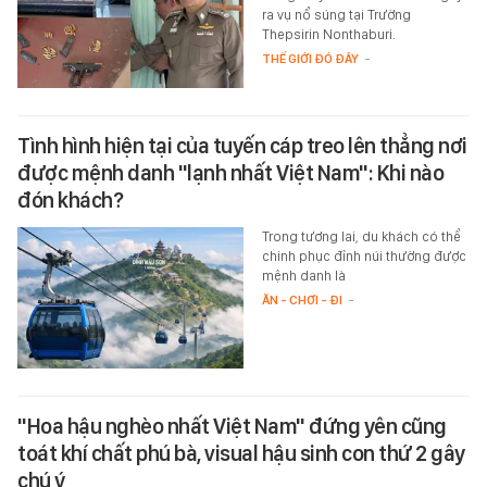
ra vụ nổ súng tại Trường
Thepsirin Nonthaburi.
THẾ GIỚI ĐÓ ĐÂY
-
Tình hình hiện tại của tuyến cáp treo lên thẳng nơi
được mệnh danh "lạnh nhất Việt Nam": Khi nào
đón khách?
Trong tương lai, du khách có thể
chinh phục đỉnh núi thường được
mệnh danh là
ĂN - CHƠI - ĐI
-
"Hoa hậu nghèo nhất Việt Nam" đứng yên cũng
toát khí chất phú bà, visual hậu sinh con thứ 2 gây
chú ý