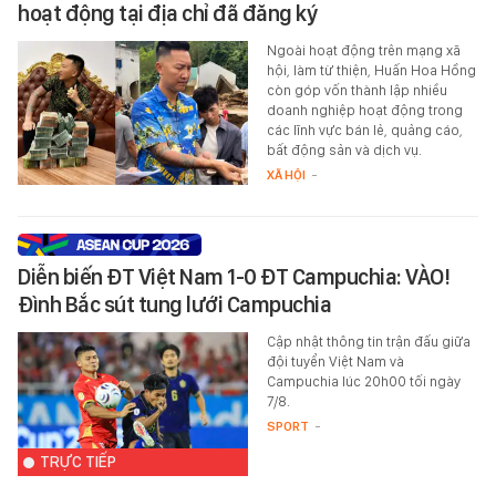
hoạt động tại địa chỉ đã đăng ký
Ngoài hoạt động trên mạng xã
hội, làm từ thiện, Huấn Hoa Hồng
còn góp vốn thành lập nhiều
doanh nghiệp hoạt động trong
các lĩnh vực bán lẻ, quảng cáo,
bất động sản và dịch vụ.
XÃ HỘI
-
Diễn biến ĐT Việt Nam 1-0 ĐT Campuchia: VÀO!
Đình Bắc sút tung lưới Campuchia
Cập nhật thông tin trận đấu giữa
đội tuyển Việt Nam và
Campuchia lúc 20h00 tối ngày
7/8.
SPORT
-
TRỰC TIẾP