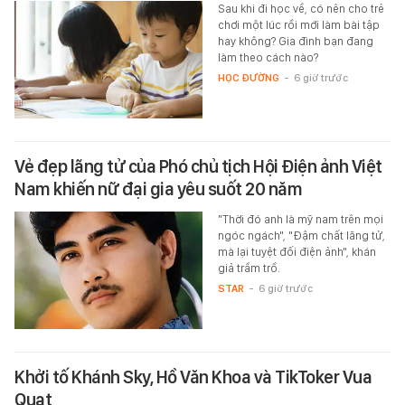
Sau khi đi học về, có nên cho trẻ
chơi một lúc rồi mới làm bài tập
hay không? Gia đình bạn đang
làm theo cách nào?
HỌC ĐƯỜNG
-
6 giờ trước
Vẻ đẹp lãng tử của Phó chủ tịch Hội Điện ảnh Việt
Nam khiến nữ đại gia yêu suốt 20 năm
"Thời đó anh là mỹ nam trên mọi
ngóc ngách", "Đậm chất lãng tử,
mà lại tuyệt đối điện ảnh", khán
giả trầm trồ.
STAR
-
6 giờ trước
Khởi tố Khánh Sky, Hồ Văn Khoa và TikToker Vua
Quạt