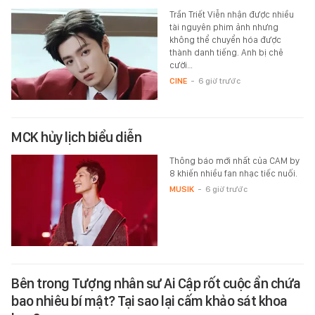
Trần Triết Viễn nhận được nhiều
tài nguyên phim ảnh nhưng
không thể chuyển hóa được
thành danh tiếng. Anh bị chê
cười…
CINE
-
6 giờ trước
MCK hủy lịch biểu diễn
Thông báo mới nhất của CAM by
8 khiến nhiều fan nhạc tiếc nuối.
MUSIK
-
6 giờ trước
Bên trong Tượng nhân sư Ai Cập rốt cuộc ẩn chứa
bao nhiêu bí mật? Tại sao lại cấm khảo sát khoa