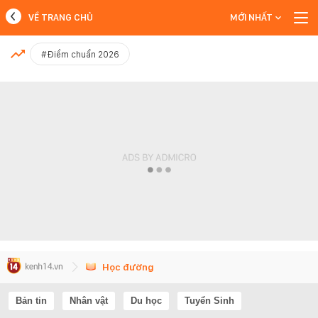
VỀ TRANG CHỦ
MỚI NHẤT
MỚI NHẤT
#Điểm chuẩn 2026
Xem thêm
Học đường
Bản tin
Nhân vật
Du học
Tuyển Sinh