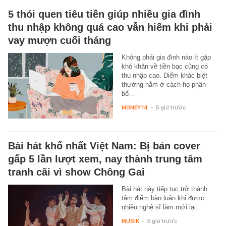
5 thói quen tiêu tiền giúp nhiều gia đình
thu nhập không quá cao vẫn hiếm khi phải
vay mượn cuối tháng
Không phải gia đình nào ít gặp
khó khăn về tiền bạc cũng có
thu nhập cao. Điểm khác biệt
thường nằm ở cách họ phân
bổ…
MONEY.14
-
5 giờ trước
Bài hát khổ nhất Việt Nam: Bị bản cover
gấp 5 lần lượt xem, nay thành trung tâm
tranh cãi vì show Chông Gai
Bài hát này tiếp tục trở thành
tâm điểm bàn luận khi được
nhiều nghệ sĩ làm mới lại.
MUSIK
-
5 giờ trước