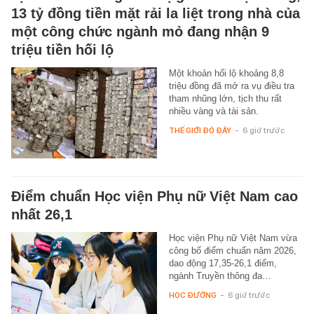
13 tỷ đồng tiền mặt rải la liệt trong nhà của
một công chức ngành mỏ đang nhận 9
triệu tiền hối lộ
Một khoản hối lộ khoảng 8,8
triệu đồng đã mở ra vụ điều tra
tham nhũng lớn, tịch thu rất
nhiều vàng và tài sản.
THẾ GIỚI ĐÓ ĐÂY
-
6 giờ trước
Điểm chuẩn Học viện Phụ nữ Việt Nam cao
nhất 26,1
Học viện Phụ nữ Việt Nam vừa
công bố điểm chuẩn năm 2026,
dao động 17,35-26,1 điểm,
ngành Truyền thông đa…
HỌC ĐƯỜNG
-
6 giờ trước