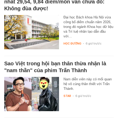
nhất 29,54, 9,84 điểm/môn vẫn chưa đỗ:
Không đùa được!
Đại học Bách khoa Hà Nội vừa
công bố điểm chuẩn năm 2026,
trong đó ngành Khoa học dữ liệu
và Trí tuệ nhân tạo dẫn đầu
với…
HỌC ĐƯỜNG
-
6 giờ trước
Sao Việt trong hội bạn thân thừa nhận là
"nam thần" của phim Trấn Thành
Nam diễn viên này có mối quan
hệ vô cùng thân thiết với Trấn
Thành.
STAR
-
6 giờ trước