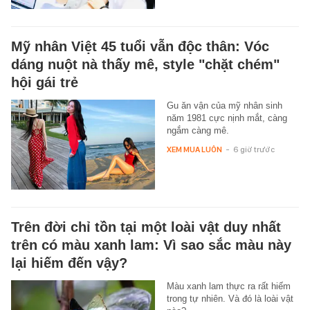
Mỹ nhân Việt 45 tuổi vẫn độc thân: Vóc
dáng nuột nà thấy mê, style "chặt chém"
hội gái trẻ
Gu ăn vận của mỹ nhân sinh
năm 1981 cực nịnh mắt, càng
ngắm càng mê.
XEM MUA LUÔN
-
6 giờ trước
Trên đời chỉ tồn tại một loài vật duy nhất
trên có màu xanh lam: Vì sao sắc màu này
lại hiếm đến vậy?
Màu xanh lam thực ra rất hiếm
trong tự nhiên. Và đó là loài vật