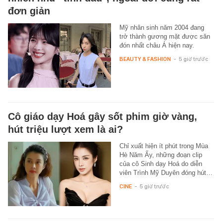
đơn giản
Mỹ nhân sinh năm 2004 đang
trở thành gương mặt được săn
đón nhất châu Á hiện nay.
BEAUTY & FASHION
-
5 giờ trước
Cô giáo dạy Hoá gây sốt phim giờ vàng,
hút triệu lượt xem là ai?
Chỉ xuất hiện ít phút trong Mùa
Hè Năm Ấy, những đoạn clip
của cô Sinh dạy Hoá do diễn
viên Trình Mỹ Duyên đóng hút…
CINE
-
5 giờ trước