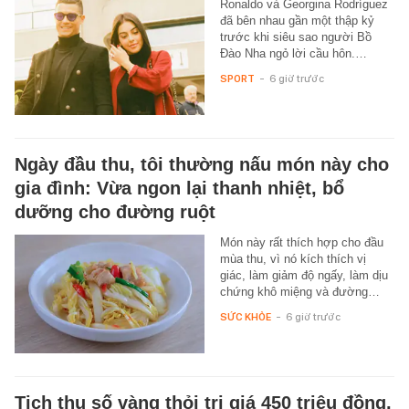
Ronaldo và Georgina Rodríguez
đã bên nhau gần một thập kỷ
trước khi siêu sao người Bồ
Đào Nha ngỏ lời cầu hôn.…
SPORT
-
6 giờ trước
Ngày đầu thu, tôi thường nấu món này cho
gia đình: Vừa ngon lại thanh nhiệt, bổ
dưỡng cho đường ruột
Món này rất thích hợp cho đầu
mùa thu, vì nó kích thích vị
giác, làm giảm độ ngấy, làm dịu
chứng khô miệng và đường…
SỨC KHỎE
-
6 giờ trước
Tịch thu số vàng thỏi trị giá 450 triệu đồng,