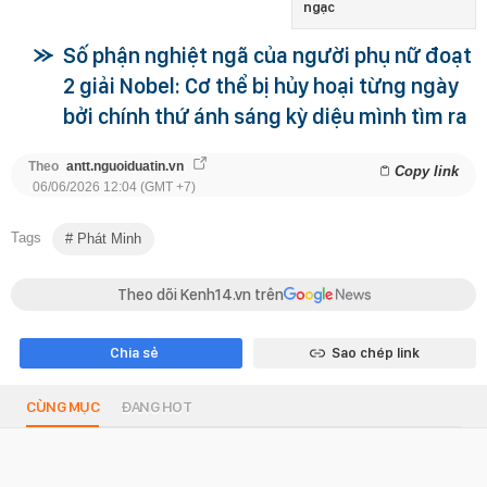
ngạc
Số phận nghiệt ngã của người phụ nữ đoạt
2 giải Nobel: Cơ thể bị hủy hoại từng ngày
bởi chính thứ ánh sáng kỳ diệu mình tìm ra
Theo
antt.nguoiduatin.vn
Copy link
06/06/2026 12:04 (GMT +7)
Tags
Phát Minh
Theo dõi Kenh14.vn trên
Chia sẻ
Sao chép link
CÙNG MỤC
ĐANG HOT