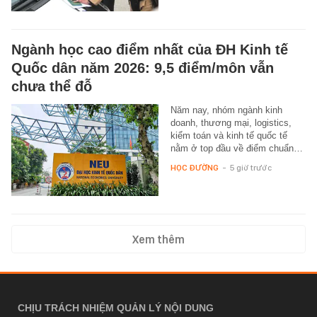
Ngành học cao điểm nhất của ĐH Kinh tế
Quốc dân năm 2026: 9,5 điểm/môn vẫn
chưa thể đỗ
Năm nay, nhóm ngành kinh
doanh, thương mại, logistics,
kiểm toán và kinh tế quốc tế
nằm ở top đầu về điểm chuẩn…
HỌC ĐƯỜNG
-
5 giờ trước
Xem thêm
CHỊU TRÁCH NHIỆM QUẢN LÝ NỘI DUNG