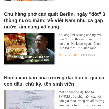
Chủ hàng phở càn quét Berlin, ngày "đốt" 3
thùng nước mắm: Về Việt Nam như cá gặp
nước, ấm cúng vô cùng
Khuong Dat Vuong cho người
qua đường thử một xíu nước
lèo phở. Họ khen ngon, rồi anh
đưa lời mời: "Khi nào rảnh…
ĂN - CHƠI - ĐI
-
6 giờ trước
Nhiều văn bản của trường đại học bị giả cả
con dấu, chữ ký, tên sinh viên
Một số trường đại học tại
TPHCM vừa phát hiện các văn
bản giả mạo, trong đó đối tượng
làm giả cả tên trường, số văn…