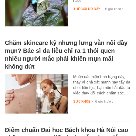
nào?
THẾ GIỚI ĐÓ ĐÂY
-
6 giờ trước
Chăm skincare kỹ nhưng lưng vẫn nổi đầy
mụn? Bác sĩ da liễu chỉ ra 1 thói quen
nhiều người mắc phải khiến mụn mãi
không dứt
Muốn cải thiện tình trạng này,
thay vì chà xát mạnh hay tẩy da
chết liên tục, bạn nên bắt đầu từ
việc thay đổi cách chăm sóc…
SỨC KHỎE
-
6 giờ trước
Điểm chuẩn Đại học Bách khoa Hà Nội cao