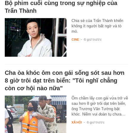
Bộ phim cuối cùng trong sự nghiệp của
Trấn Thành
Chia sẻ của Trấn Thành khiến
không ít người bất ngờ và tò
mò.
CINE
-
6 giờ trước
Cha òa khóc ôm con gái sống sót sau hơn
8 giờ trôi dạt trên biển: "Tôi nghĩ chẳng
còn cơ hội nào nữa"
Ôm chầm lấy con gái vừa trở về
sau hơn 8 giờ trôi dạt trên biển,
ông Trương Văn Tường bật
khóc. Niềm vui đoàn tụ chưa…
XÃ HỘI
-
6 giờ trước