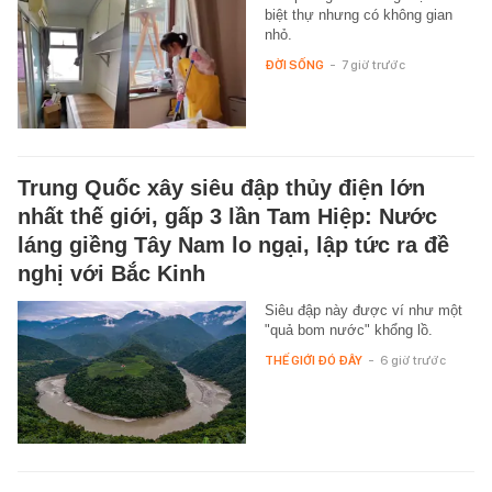
biệt thự nhưng có không gian
nhỏ.
ĐỜI SỐNG
-
7 giờ trước
Trung Quốc xây siêu đập thủy điện lớn
nhất thế giới, gấp 3 lần Tam Hiệp: Nước
láng giềng Tây Nam lo ngại, lập tức ra đề
nghị với Bắc Kinh
Siêu đập này được ví như một
"quả bom nước" khổng lồ.
THẾ GIỚI ĐÓ ĐÂY
-
6 giờ trước