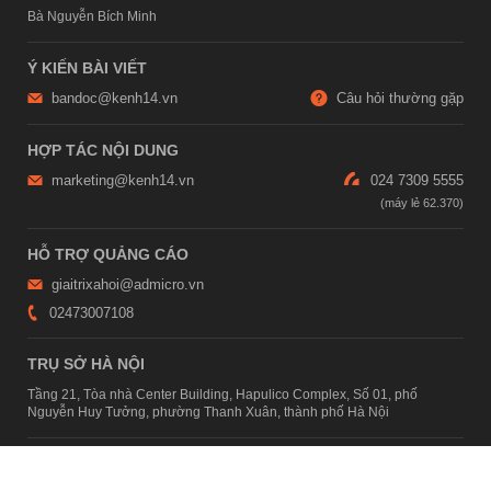
Bà Nguyễn Bích Minh
Ý KIẾN BÀI VIẾT
bandoc@kenh14.vn
Câu hỏi thường gặp
HỢP TÁC NỘI DUNG
marketing@kenh14.vn
024 7309 5555
HỖ TRỢ QUẢNG CÁO
giaitrixahoi@admicro.vn
02473007108
TRỤ SỞ HÀ NỘI
Tầng 21, Tòa nhà Center Building, Hapulico Complex, Số 01, phố
Nguyễn Huy Tưởng, phường Thanh Xuân, thành phố Hà Nội
TRỤ SỞ TP.HỒ CHÍ MINH