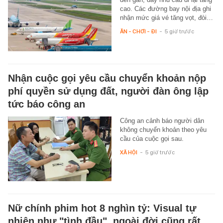
cao. Các đường bay nội địa ghi
nhận mức giá vé tăng vọt, đòi…
ĂN - CHƠI - ĐI
-
5 giờ trước
Nhận cuộc gọi yêu cầu chuyển khoản nộp
phí quyền sử dụng đất, người đàn ông lập
tức báo công an
Công an cảnh báo người dân
không chuyển khoản theo yêu
cầu của cuộc gọi sau.
XÃ HỘI
-
5 giờ trước
Nữ chính phim hot 8 nghìn tỷ: Visual tự
nhiên như "tình đầu", ngoài đời cũng rất