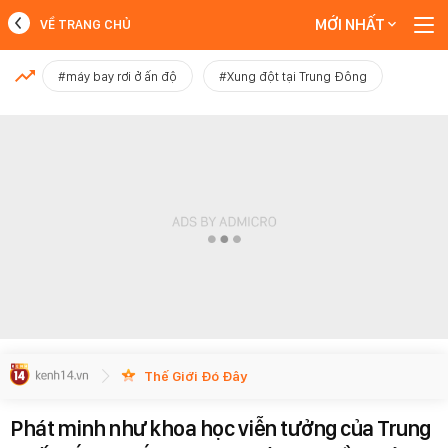
MỚI NHẤT
VỀ TRANG CHỦ
MỚI NHẤT
#máy bay rơi ở ấn độ
#Xung đột tại Trung Đông
Xem thêm
Thế Giới Đó Đây
Phát minh như khoa học viễn tưởng của Trung