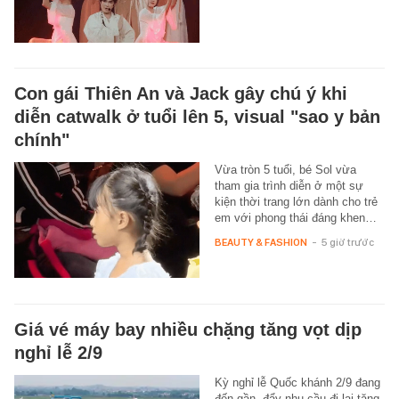
Con gái Thiên An và Jack gây chú ý khi
diễn catwalk ở tuổi lên 5, visual "sao y bản
chính"
Vừa tròn 5 tuổi, bé Sol vừa
tham gia trình diễn ở một sự
kiện thời trang lớn dành cho trẻ
em với phong thái đáng khen…
BEAUTY & FASHION
-
5 giờ trước
Giá vé máy bay nhiều chặng tăng vọt dịp
nghỉ lễ 2/9
Kỳ nghỉ lễ Quốc khánh 2/9 đang
đến gần, đẩy nhu cầu đi lại tăng