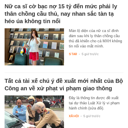
Nữ ca sĩ cờ bạc nợ 15 tỷ đến mức phải ly
thân chồng cầu thủ, nay nhan sắc tàn tạ
héo úa không tin nổi
Màn lộ diện của nữ ca sĩ đình
đám sau khi ly thân chồng cầu
thủ đã khiến cho cả MXH không
tin nổi vào mắt mình.
STAR
-
5 giờ trước
Tất cả tài xế chú ý đề xuất mới nhất của Bộ
Công an về xử phạt vi phạm giao thông
Đây là thông tin được đề xuất
tại dự thảo Luật Xử lý vi phạm
hành chính (sửa đổi).
XÃ HỘI
-
5 giờ trước