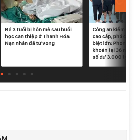
Bé 3 tuổi bị hôn mê sau buổi
Công an kiểm tra 5 
học can thiệp ở Thanh Hóa:
cao cấp, phá chuyê
Nạn nhân đã tử vong
biệt lớn: Phong tỏa
khoản tại 36 ngân h
số dư 3.000 tỷ
ÂM