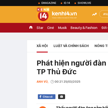
EMAGAZINE
ID.14
SHOWLIVE
V
Star
Ciné
Musik
Beauty & Fashion
Đời
XÃ HỘI
LUẬT VÀ CHÍNH SÁCH
NÓNG T
Phát hiện người đàn
TP Thủ Đức
ANH VŨ,
00:21 25/03/2025
Chia sẻ
Thấy người đàn ông nằm bất