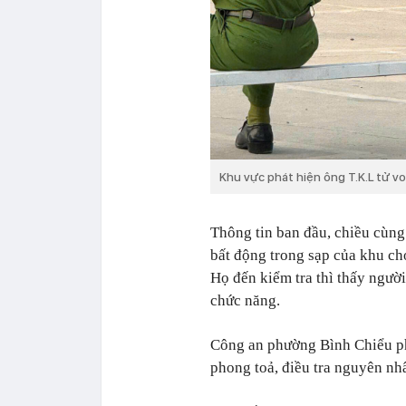
Khu vực phát hiện ông T.K.L tử v
Thông tin ban đầu, chiều cùng
bất động trong sạp của khu c
Họ đến kiểm tra thì thấy ngườ
chức năng.
Công an phường Bình Chiểu phố
phong toả, điều tra nguyên nh