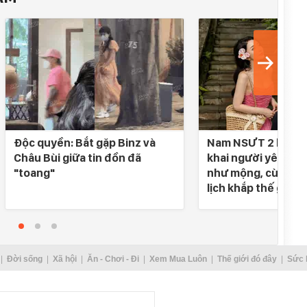
Độc quyền: Bắt gặp Binz và
Nam NSƯT 2 lần đò
Châu Bùi giữa tin đồn đã
khai người yêu SN 
"toang"
như mộng, cùng nh
lịch khắp thế gian
Đời sống
Xã hội
Ăn - Chơi - Đi
Xem Mua Luôn
Thế giới đó đây
Sức 