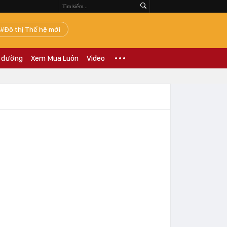
Đô thị Thế hệ mới
 đường
Xem Mua Luôn
Video