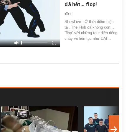
đã hết… flop!
0
ShowLive · Ở thời điểm hiện
tại, The Flob đã không còn…
“flop” với những tour diễn riêng
cháy vé liên tục như ĐẠI…