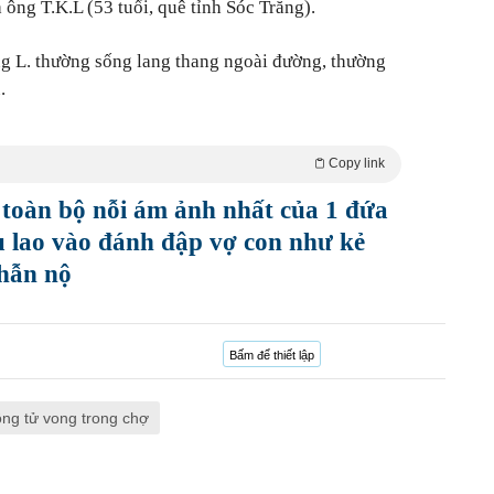
ông T.K.L (53 tuổi, quê tỉnh Sóc Trăng).
g L. thường sống lang thang ngoài đường, thường
.
Copy link
ại toàn bộ nỗi ám ảnh nhất của 1 đứa
u lao vào đánh đập vợ con như kẻ
phẫn nộ
Bấm để thiết lập
ng tử vong trong chợ