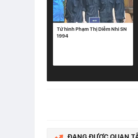
Tử hình Phạm Thị Diễm Nhi SN
1994
ĐANG ĐƯỢC QUAN T