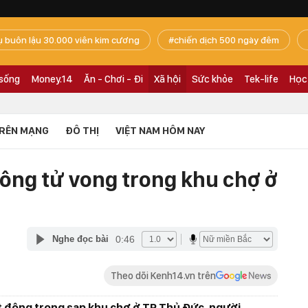
ụ buôn lậu 30.000 viên kim cương
chiến dịch 500 ngày đêm
 sống
Money.14
Ăn - Chơi - Đi
Xã hội
Sức khỏe
Tek-life
Học
RÊN MẠNG
ĐÔ THỊ
VIỆT NAM HÔM NAY
 ông tử vong trong khu chợ ở
0:46
Nghe đọc bài
Theo dõi Kenh14.vn trên
 động trong sạp khu chợ ở TP Thủ Đức, người