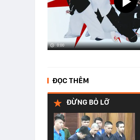
0:00
ĐỌC THÊM
ĐỪNG BỎ LỠ