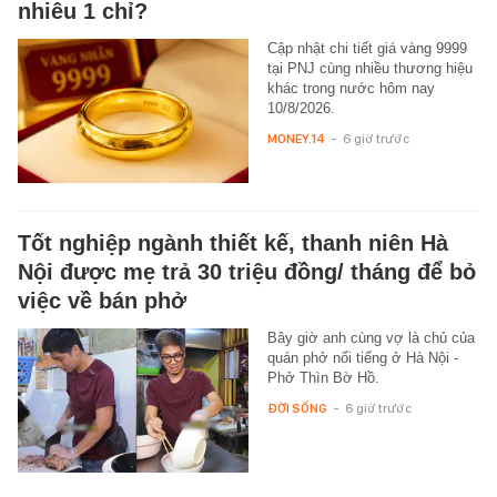
nhiêu 1 chỉ?
Cập nhật chi tiết giá vàng 9999
tại PNJ cùng nhiều thương hiệu
khác trong nước hôm nay
10/8/2026.
MONEY.14
-
6 giờ trước
Tốt nghiệp ngành thiết kế, thanh niên Hà
Nội được mẹ trả 30 triệu đồng/ tháng để bỏ
việc về bán phở
Bây giờ anh cùng vợ là chủ của
quán phở nổi tiếng ở Hà Nội -
Phở Thìn Bờ Hồ.
ĐỜI SỐNG
-
6 giờ trước