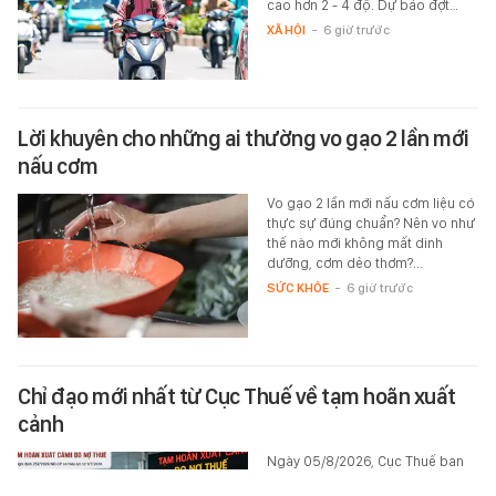
cao hơn 2 - 4 độ. Dự báo đợt…
XÃ HỘI
-
6 giờ trước
Lời khuyên cho những ai thường vo gạo 2 lần mới
nấu cơm
Vo gạo 2 lần mới nấu cơm liệu có
thực sự đúng chuẩn? Nên vo như
thế nào mới không mất dinh
dưỡng, cơm dẻo thơm?...
SỨC KHỎE
-
6 giờ trước
Chỉ đạo mới nhất từ Cục Thuế về tạm hoãn xuất
cảnh
Ngày 05/8/2026, Cục Thuế ban
hành Công văn số 5622/CT-NVT