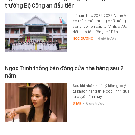
trưởng Bộ Công an đầu tiên
Từ năm học 2026-2027, Nghệ An
có thêm một trường phổ thông
công lập liên cấp tại Vinh, được
đặt theo tên đồng chí Trần…
HỌC ĐƯỜNG
-
6 giờ trước
Ngọc Trinh thông báo đóng cửa nhà hàng sau 2
năm
Sau khi nhận nhiều ý kiến góp ý
từ khách hàng thì Ngọc Trinh đưa
ra quyết định này.
STAR
-
6 giờ trước