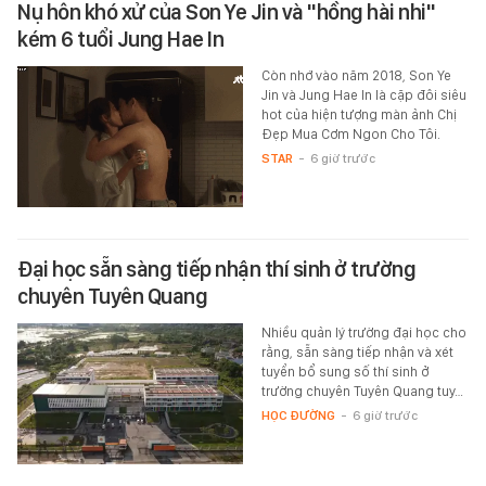
Nụ hôn khó xử của Son Ye Jin và "hồng hài nhi"
kém 6 tuổi Jung Hae In
Còn nhớ vào năm 2018, Son Ye
Jin và Jung Hae In là cặp đôi siêu
hot của hiện tượng màn ảnh Chị
Đẹp Mua Cơm Ngon Cho Tôi.
STAR
-
6 giờ trước
Đại học sẵn sàng tiếp nhận thí sinh ở trường
chuyên Tuyên Quang
Nhiều quản lý trường đại học cho
rằng, sẵn sàng tiếp nhận và xét
tuyển bổ sung số thí sinh ở
trường chuyên Tuyên Quang tuy…
HỌC ĐƯỜNG
-
6 giờ trước