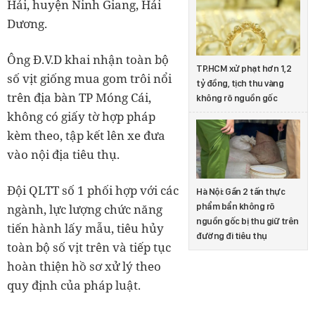
Hải, huyện Ninh Giang, Hải
Dương.
Ông Đ.V.D khai nhận toàn bộ
TP.HCM xử phạt hơn 1,2
số vịt giống mua gom trôi nổi
tỷ đồng, tịch thu vàng
trên địa bàn TP Móng Cái,
không rõ nguồn gốc
không có giấy tờ hợp pháp
kèm theo, tập kết lên xe đưa
vào nội địa tiêu thụ.
Đội QLTT số 1 phối hợp với các
Hà Nội: Gần 2 tấn thực
phẩm bẩn không rõ
ngành, lực lượng chức năng
nguồn gốc bị thu giữ trên
tiến hành lấy mẫu, tiêu hủy
đường đi tiêu thụ
toàn bộ số vịt trên và tiếp tục
hoàn thiện hồ sơ xử lý theo
quy định của pháp luật.