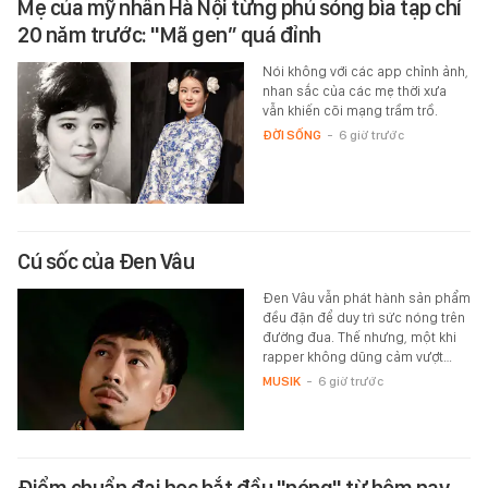
Mẹ của mỹ nhân Hà Nội từng phủ sóng bìa tạp chí
20 năm trước: "Mã gen” quá đỉnh
Nói không với các app chỉnh ảnh,
nhan sắc của các mẹ thời xưa
vẫn khiến cõi mạng trầm trồ.
ĐỜI SỐNG
-
6 giờ trước
Cú sốc của Đen Vâu
Đen Vâu vẫn phát hành sản phẩm
đều đặn để duy trì sức nóng trên
đường đua. Thế nhưng, một khi
rapper không dũng cảm vượt…
MUSIK
-
6 giờ trước