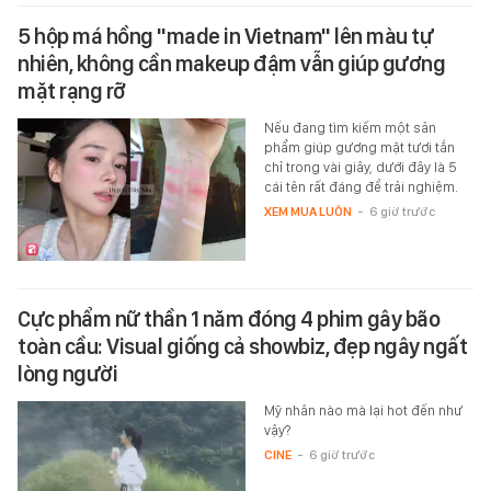
5 hộp má hồng "made in Vietnam" lên màu tự
nhiên, không cần makeup đậm vẫn giúp gương
mặt rạng rỡ
Nếu đang tìm kiếm một sản
phẩm giúp gương mặt tươi tắn
chỉ trong vài giây, dưới đây là 5
cái tên rất đáng để trải nghiệm.
XEM MUA LUÔN
-
6 giờ trước
Cực phẩm nữ thần 1 năm đóng 4 phim gây bão
toàn cầu: Visual giống cả showbiz, đẹp ngây ngất
lòng người
Mỹ nhân nào mà lại hot đến như
vậy?
CINE
-
6 giờ trước