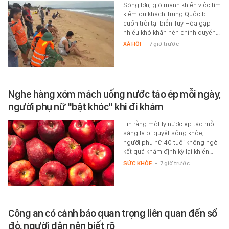
Sóng lớn, gió mạnh khiến việc tìm
kiếm du khách Trung Quốc bị
cuốn trôi tại biển Tuy Hòa gặp
nhiều khó khăn nên chính quyền…
XÃ HỘI
-
7 giờ trước
Nghe hàng xóm mách uống nước táo ép mỗi ngày,
người phụ nữ "bật khóc" khi đi khám
Tin rằng một ly nước ép táo mỗi
sáng là bí quyết sống khỏe,
người phụ nữ 40 tuổi không ngờ
kết quả khám định kỳ lại khiến…
SỨC KHỎE
-
7 giờ trước
Công an có cảnh báo quan trọng liên quan đến sổ
đỏ, người dân nên biết rõ