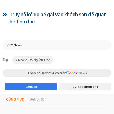
Truy nã kẻ dụ bé gái vào khách sạn để quan
hệ tình dục
VTC News
Tags
Không Rõ Nguồn Gốc
Theo dõi Kenh14.vn trên
Chia sẻ
Sao chép link
CÙNG MỤC
ĐANG HOT