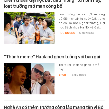
Điểm chuẩn đại học bắt đầu "nóng" từ hôm nay,
loạt trường mở màn công bố
Loạt trường đại học dự kiến công
bố điểm chuẩn từ ngày 9/8, trong
đó có Đại học Ngoại thương, Đại
học Bách khoa Hà Nội và Đại…
HỌC ĐƯỜNG
-
6 giờ trước
"Thánh meme" Haaland ghen tuông với bạn gái
Thì ra khi Haaland ghen là thế
này.
SPORT
-
6 giờ trước
Nghệ An có thêm trường công lập mang tên vị Bộ