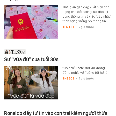
Thời gian gần đây, xuất hiện tình
trạng các đối tượng lừa đảo lợi
dụng thông tin về việc “cập nhật”,
“tích hợp”, “đồng bộ thông tin…
TEK-LIFE
-
7 giờ trước
Sự “vừa đủ” của tuổi 30s
“Có nhiều hơn” đôi khi không
đồng nghĩa với “sống tốt hơn”.
THE 30S
-
7 giờ trước
Ronaldo đầy tự tin vào con trai kiêm người thừa