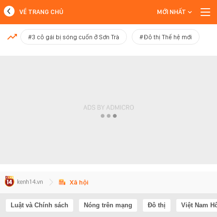
VỀ TRANG CHỦ
MỚI NHẤT
MỚI NHẤT
#3 cô gái bị sóng cuốn ở Sơn Trà
#Đô thị Thế hệ mới
Xem thêm
Xã hội
Luật và Chính sách
Nóng trên mạng
Đô thị
Việt Nam H