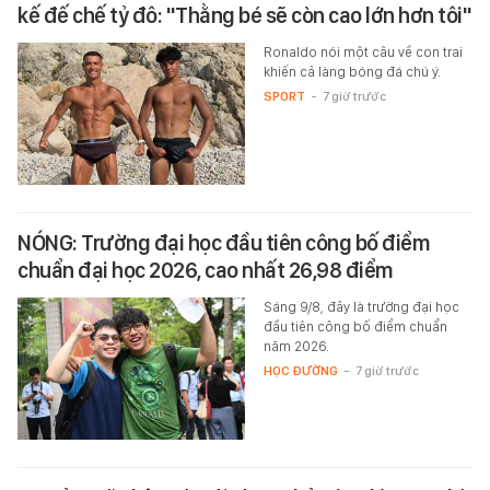
kế đế chế tỷ đô: "Thằng bé sẽ còn cao lớn hơn tôi"
Ronaldo nói một câu về con trai
khiến cả làng bóng đá chú ý.
SPORT
-
7 giờ trước
NÓNG: Trường đại học đầu tiên công bố điểm
chuẩn đại học 2026, cao nhất 26,98 điểm
Sáng 9/8, đây là trường đại học
đầu tiên công bố điểm chuẩn
năm 2026.
HỌC ĐƯỜNG
-
7 giờ trước