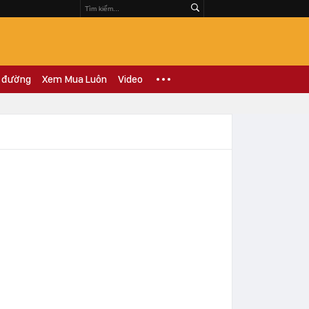
 đường
Xem Mua Luôn
Video