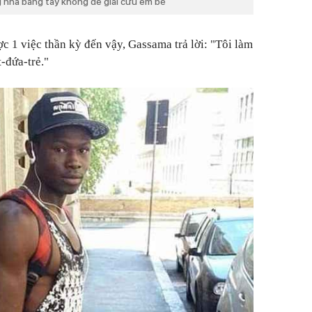
g nhà bằng tay không để giải cứu em bé
ợc 1 việc thần kỳ đến vậy, Gassama trả lời: "Tôi làm
-đứa-trẻ."