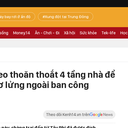
áy bay rơi ở ấn độ
Xung đột tại Trung Đông
 sống
Money.14
Ăn - Chơi - Đi
Xã hội
Sức khỏe
Tek-life
Học
eo thoăn thoắt 4 tầng nhà để
lơ lửng ngoài ban công
Theo dõi Kenh14.vn trên
ày, chàng trai đến từ Tây Phi đã được đích