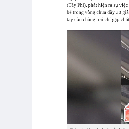
(Tây Phi), phát hiện ra sự việc
bé trong vòng chưa đầy 30 giâ
tay còn chàng trai chỉ gặp chút