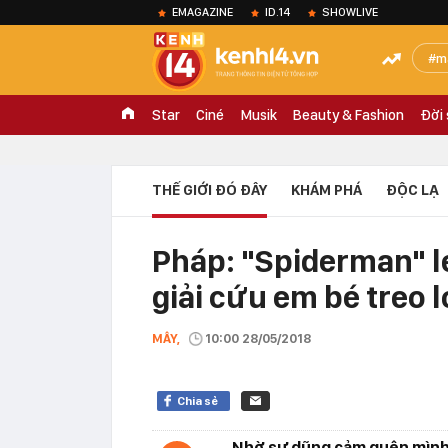
EMAGAZINE
ID.14
SHOWLIVE
m
Star
Ciné
Musik
Beauty & Fashion
Đời
THẾ GIỚI ĐÓ ĐÂY
KHÁM PHÁ
ĐỘC LẠ
Pháp: "Spiderman" l
giải cứu em bé treo 
MÂY,
10:00 28/05/2018
Chia sẻ
Nhờ sự dũng cảm quên mình n