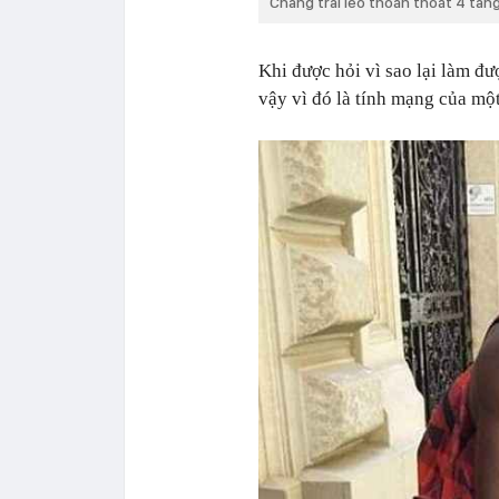
Chàng trai leo thoăn thoắt 4 tần
Khi được hỏi vì sao lại làm đư
vậy vì đó là tính mạng của một