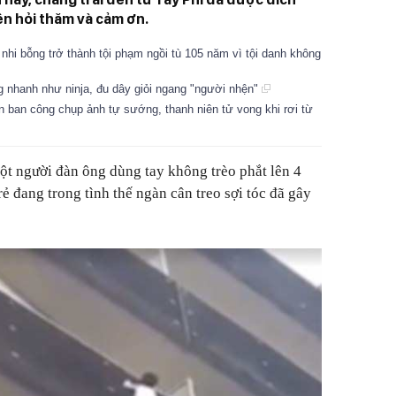
ện hỏi thăm và cảm ơn.
nhi bỗng trở thành tội phạm ngồi tù 105 năm vì tội danh không
 nhanh như ninja, đu dây giỏi ngang "người nhện"
n ban công chụp ảnh tự sướng, thanh niên tử vong khi rơi từ
ột người đàn ông dùng tay không trèo phắt lên 4
rẻ đang trong tình thế ngàn cân treo sợi tóc đã gây