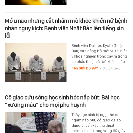
Mổ u não nhưng cắt nhầm mô khỏe khiến nữ bệnh
nhân nguy kịch: Bệnh viện Nhật Bản lên tiếng xin
lỗi
Bệnh viện Đại học Kyoto (Nhật
Bản) vừa công bố một vụ tai biến
y khoa nghiêm trọng xảy ra trong
ca phẫu thuật cắt bỏ khối u não,…
THẾ GIỚI ĐÓ ĐÂY
-
3 giờ trước
Cô giáo cứu sống học sinh hóc nắp bút: Bài học
“xương máu” cho mọi phụ huynh
Thấy học sinh bị ngạt thở do
ngậm nắp bút, cô giáo đã áp
dụng chuẩn xác thủ thuật
Heimlich chỉ trong vòng 60 giây…