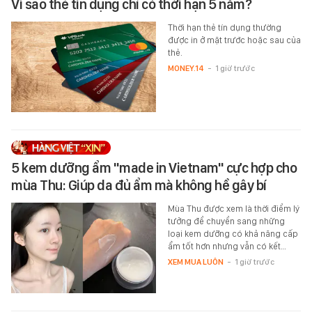
Vì sao thẻ tín dụng chỉ có thời hạn 5 năm?
Thời hạn thẻ tín dụng thường
được in ở mặt trước hoặc sau của
thẻ.
MONEY.14
-
1 giờ trước
5 kem dưỡng ẩm "made in Vietnam" cực hợp cho
mùa Thu: Giúp da đủ ẩm mà không hề gây bí
Mùa Thu được xem là thời điểm lý
tưởng để chuyển sang những
loại kem dưỡng có khả năng cấp
ẩm tốt hơn nhưng vẫn có kết…
XEM MUA LUÔN
-
1 giờ trước