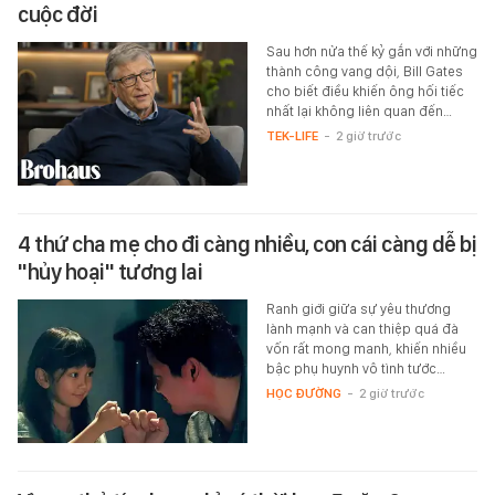
cuộc đời
Sau hơn nửa thế kỷ gắn với những
thành công vang dội, Bill Gates
cho biết điều khiến ông hối tiếc
nhất lại không liên quan đến…
TEK-LIFE
-
2 giờ trước
4 thứ cha mẹ cho đi càng nhiều, con cái càng dễ bị
"hủy hoại" tương lai
Ranh giới giữa sự yêu thương
lành mạnh và can thiệp quá đà
vốn rất mong manh, khiến nhiều
bậc phụ huynh vô tình tước…
HỌC ĐƯỜNG
-
2 giờ trước