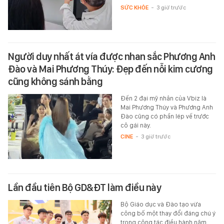
SỨC KHỎE
-
3 giờ trước
Người duy nhất át vía được nhan sắc Phương Anh
Đào và Mai Phương Thúy: Đẹp đến nỗi kim cương
cũng không sánh bằng
Đến 2 đại mỹ nhân của Vbiz là
Mai Phương Thúy và Phương Anh
Đào cũng có phần lép vế trước
cô gái này.
CINE
-
3 giờ trước
Lần đầu tiên Bộ GD&ĐT làm điều này
Bộ Giáo dục và Đào tạo vừa
công bố một thay đổi đáng chú ý
trong công tác điều hành năm