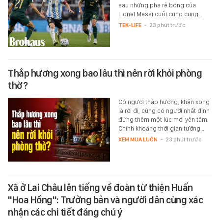
sau những pha rê bóng của
Lionel Messi cuối cùng cũng…
TEK-LIFE
-
23 phút trước
Thắp hương xong bao lâu thì nên rời khỏi phòng
thờ?
Có người thắp hương, khấn xong
là rời đi, cũng có người nhất định
đứng thêm một lúc mới yên tâm.
Chính khoảng thời gian tưởng…
XEM MUA LUÔN
-
23 phút trước
Xã ở Lai Châu lên tiếng về đoàn từ thiện Huấn
"Hoa Hồng": Trưởng bản và người dân cùng xác
nhận các chi tiết đáng chú ý