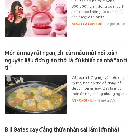
Liệu bạn có bỏ ra khoảng
600.000 nghìn đồng để mua 1
chiếc lược không có quá nhiều
tính năng đặc biệt?
BEAUTY & FASHION
-
2 giờ trước
Món ăn này rất ngon, chỉ cần nấu một nồi toàn
nguyên liệu đơn giản thôi là đủ khiến cả nhà "ăn tì
tì"
Với toàn những nguyên liệu quen
thuộc, bạn có thể dễ dàng nấu
được món ăn này. Đây là một
món ăn nhẹ nhàng nhưng ngon…
ĂN - CHƠI - ĐI
-
2 giờ trước
Bill Gates cay đắng thừa nhận sai lầm lớn nhất