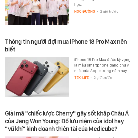
học.
HỌC ĐƯỜNG
-
2 giờ trước
Thông tin người đợi mua iPhone 18 Pro Max nên
biết
iPhone 18 Pro Max được kỳ vọng
là mẫu smartphone đáng chú ý
nhất của Apple trong năm nay.
TEK-LIFE
-
2 giờ trước
Giải mã "chiếc lược Cherry" gây sốt khắp Châu Á
của Jang Won Young: Đồ lưu niệm của idol hay
"vũ khí" kinh doanh thiên tài của Medicube?