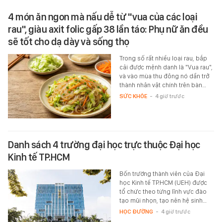
4 món ăn ngon mà nấu dễ từ "vua của các loại
rau", giàu axit folic gấp 38 lần táo: Phụ nữ ăn đều
sẽ tốt cho dạ dày và sống thọ
Trong số rất nhiều loại rau, bắp
cải được mệnh danh là "Vua rau",
và vào mùa thu đông nó dần trở
thành nhân vật chính trên bàn…
SỨC KHỎE
-
4 giờ trước
Danh sách 4 trường đại học trực thuộc Đại học
Kinh tế TP.HCM
Bốn trường thành viên của Đại
học Kinh tế TP.HCM (UEH) được
tổ chức theo từng lĩnh vực đào
tạo mũi nhọn, tạo nên hệ sinh…
HỌC ĐƯỜNG
-
4 giờ trước