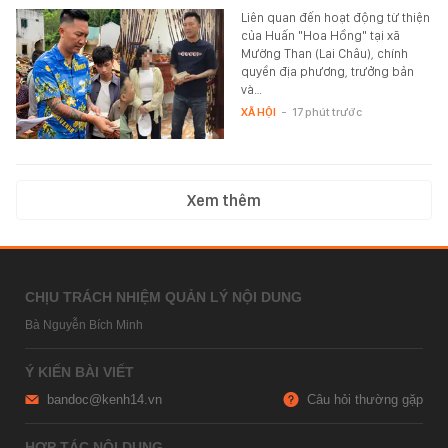
Liên quan đến hoạt động từ thiện
của Huấn "Hoa Hồng" tại xã
Mường Than (Lai Châu), chính
quyền địa phương, trưởng bản
và…
XÃ HỘI
-
17 phút trước
Xem thêm
CHỊU TRÁCH NHIỆM QUẢN LÝ NỘI DUNG
Bà Nguyễn Bích Minh
Ý KIẾN BÀI VIẾT
bandoc@kenh14.vn
Câu hỏi thường gặp
HỢP TÁC NỘI DUNG