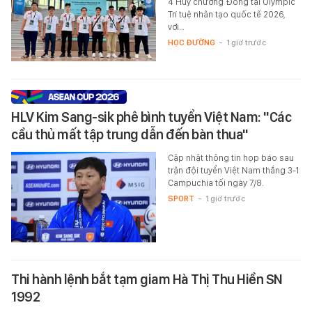
4 Huy chương Đồng tại Olympic
Trí tuệ nhân tạo quốc tế 2026,
với…
HỌC ĐƯỜNG
-
1 giờ trước
HLV Kim Sang-sik phê bình tuyển Việt Nam: "Các
cầu thủ mất tập trung dẫn đến bàn thua"
Cập nhật thông tin họp báo sau
trận đội tuyển Việt Nam thắng 3-1
Campuchia tối ngày 7/8.
SPORT
-
1 giờ trước
Thi hành lệnh bắt tạm giam Hà Thị Thu Hiền SN
1992