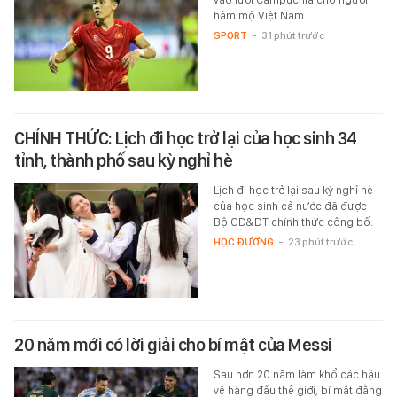
hâm mộ Việt Nam.
SPORT
-
31 phút trước
CHÍNH THỨC: Lịch đi học trở lại của học sinh 34
tỉnh, thành phố sau kỳ nghỉ hè
Lịch đi học trở lại sau kỳ nghỉ hè
của học sinh cả nước đã được
Bộ GD&ĐT chính thức công bố.
HỌC ĐƯỜNG
-
23 phút trước
20 năm mới có lời giải cho bí mật của Messi
Sau hơn 20 năm làm khổ các hậu
vệ hàng đầu thế giới, bí mật đằng