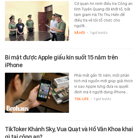
Cơ quan An ninh điều tra Công an
tỉnh Tuyên Quang đã khởi tố, bắt
tạm giam Hà Thị Thu Hiền để
điều tra về tội tổ chức cho
người…
XÃ HỘI
-
1 giờ trước
Bí mật được Apple giấu kín suốt 15 năm trên
iPhone
Phải mất gần 15 năm, một phân
tích mã nguồn mới giúp giải thích
vì sao Apple từng đưa ra quyết
định mà ít người dùng iPhone…
TEK-LIFE
-
1 giờ trước
TikToker Khánh Sky, Vua Quạt và Hồ Văn Khoa khai
gì tại công an?