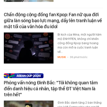
Chấn động cộng đồng fan Kpop: Fan nữ qua đời
giữa làn sóng bạo lực mạng, dấy lên tranh luận về
mặt tối của văn hóa đu idol
Bi kịch của Mina, một người hâm
mộ ENHYPEN, không chỉ khiến
cộng đồng Kpop bàng hoàng
mà còn mở ra cuộc tranh luận
về…
MUSIK
-
36 phút trước
Phỏng vấn nóng Đình Bắc: "Tôi không quan tâm
đến danh hiệu cá nhân, tập thể ĐT Việt Nam là
trên hết"
Đình Bắc dành tặng 2 bàn thắng
vào lưới Campuchia cho người