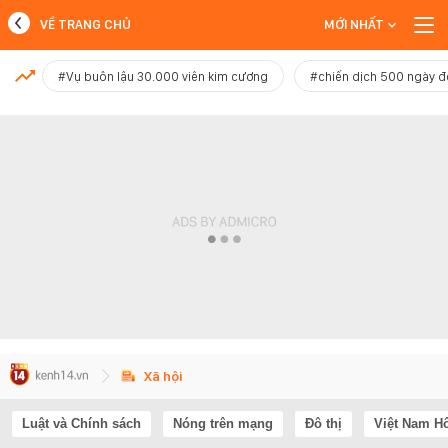
VỀ TRANG CHỦ
MỚI NHẤT
MỚI NHẤT
#Vụ buôn lậu 30.000 viên kim cương
#chiến dịch 500 ngày 
Xem thêm
Xã hội
Luật và Chính sách
Nóng trên mạng
Đô thị
Việt Nam H