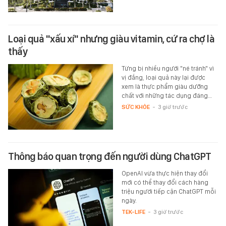
Loại quả "xấu xí" nhưng giàu vitamin, cứ ra chợ là
thấy
Từng bị nhiều người "né tránh" vì
vị đắng, loại quả này lại được
xem là thực phẩm giàu dưỡng
chất với những tác dụng đáng…
SỨC KHỎE
-
3 giờ trước
Thông báo quan trọng đến người dùng ChatGPT
OpenAI vừa thực hiện thay đổi
mới có thể thay đổi cách hàng
triệu người tiếp cận ChatGPT mỗi
ngày.
TEK-LIFE
-
3 giờ trước