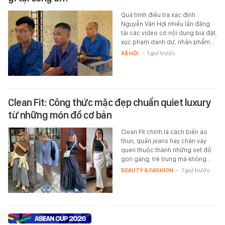
Quá trình điều tra xác định
Nguyễn Văn Hợi nhiều lần đăng
tải các video có nội dung bịa đặt,
xúc phạm danh dự, nhân phẩm…
XÃ HỘI
-
1 giờ trước
Clean Fit: Công thức mặc đẹp chuẩn quiet luxury
từ những món đồ cơ bản
Clean Fit chính là cách biến áo
thun, quần jeans hay chân váy
quen thuộc thành những set đồ
gọn gàng, trẻ trung mà không…
BEAUTY & FASHION
-
1 giờ trước