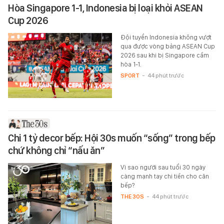
Hòa Singapore 1-1, Indonesia bị loại khỏi ASEAN
Cup 2026
Đội tuyển Indonesia không vượt
qua được vòng bảng ASEAN Cup
2026 sau khi bị Singapore cầm
hòa 1-1.
SPORT
-
44 phút trước
Chi 1 tỷ decor bếp: Hội 30s muốn “sống” trong bếp
chứ không chỉ “nấu ăn”
Vì sao người sau tuổi 30 ngày
càng mạnh tay chi tiền cho căn
bếp?
THE 30S
-
44 phút trước