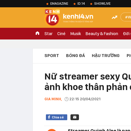
EMAGAZINE
ID.14
SHOWLIVE
W
Star
Ciné
Musik
Beauty & Fashion
Đời
SPORT
BÓNG ĐÁ
HẬU TRƯỜNG
P
Nữ streamer sexy Qu
ảnh khoe thân phản 
GIA MINH,
22:15 20/04/2021
Chia sẻ
Streamer Quỳnh Alee là nạn 