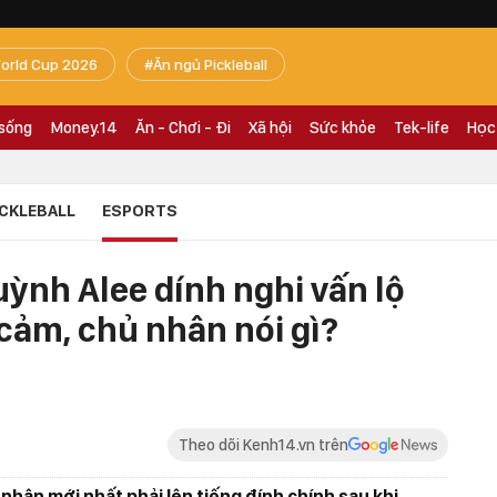
orld Cup 2026
Ăn ngủ Pickleball
 sống
Money.14
Ăn - Chơi - Đi
Xã hội
Sức khỏe
Tek-life
Học
ICKLEBALL
ESPORTS
ỳnh Alee dính nghi vấn lộ
cảm, chủ nhân nói gì?
Theo dõi Kenh14.vn trên
nhân mới nhất phải lên tiếng đính chính sau khi