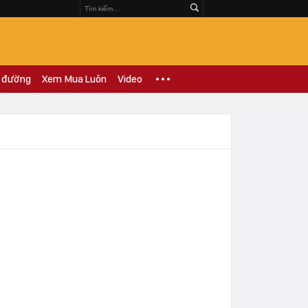
 đường
Xem Mua Luôn
Video