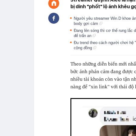
bị dính "phốt" lộ ảnh khêu gợ
Người yêu streamer Win.D khoe ảnh 
body gợi cảm
Đang lên sóng thì cơ thể rung lắc 
để trấn an
Đu trend theo cách người chơi hệ
cộng đồng
Theo những diễn biến mới nhất
bức ảnh phản cảm đang được ch
nhiều tài khoản còn vào tận n
nàng để "xin link" với thái độ