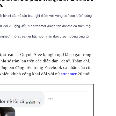
i.
bikini cắt xẻ táo bạo, ghi điểm với vòng eo "con kiến" cùng
dữ dội vì động đất, nữ streamer được fan donate cả trăm triệu
 "nghèo", nữ streamer bất ngờ nhận được sự hưởng ứng từ
, streamer Quỳnh Alee bị nghi ngờ là cô gái trong
ia sẻ tràn lan trên các diễn đàn "đen". Thậm chí,
hững bài đăng trên trang Facebook cá nhân của cô
 khiêu khích công khai đối với nữ
streamer
20 tuổi.