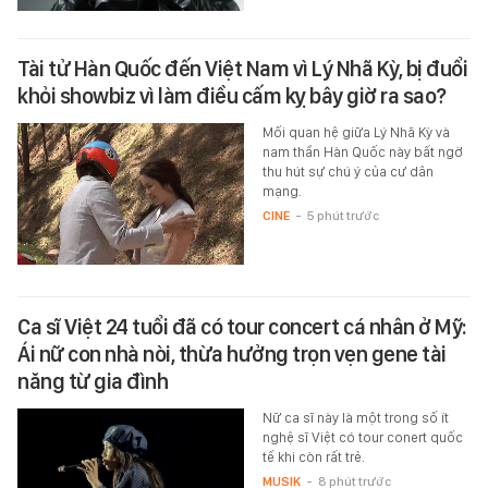
Tài tử Hàn Quốc đến Việt Nam vì Lý Nhã Kỳ, bị đuổi
khỏi showbiz vì làm điều cấm kỵ bây giờ ra sao?
Mối quan hệ giữa Lý Nhã Kỳ và
nam thần Hàn Quốc này bất ngờ
thu hút sự chú ý của cư dân
mạng.
CINE
-
5 phút trước
Ca sĩ Việt 24 tuổi đã có tour concert cá nhân ở Mỹ:
Ái nữ con nhà nòi, thừa hưởng trọn vẹn gene tài
năng từ gia đình
Nữ ca sĩ này là một trong số ít
nghệ sĩ Việt có tour conert quốc
tế khi còn rất trẻ.
MUSIK
-
8 phút trước