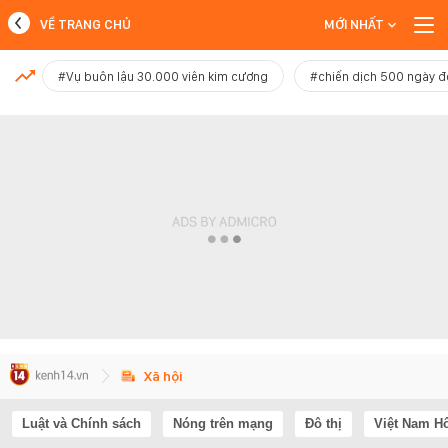
VỀ TRANG CHỦ
MỚI NHẤT
MỚI NHẤT
#Vụ buôn lậu 30.000 viên kim cương
#chiến dịch 500 ngày 
Xem thêm
Xã hội
Luật và Chính sách
Nóng trên mạng
Đô thị
Việt Nam H