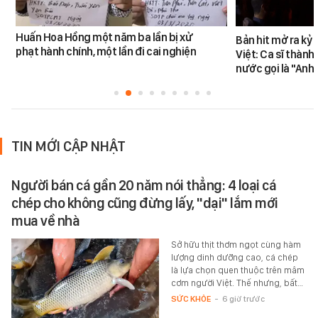
Huấn Hoa Hồng một năm ba lần bị xử
Bản hit mở ra kỷ
phạt hành chính, một lần đi cai nghiện
Việt: Ca sĩ thàn
nước gọi là "Anh
TIN MỚI CẬP NHẬT
Người bán cá gần 20 năm nói thẳng: 4 loại cá
chép cho không cũng đừng lấy, "dại" lắm mới
mua về nhà
Sở hữu thịt thơm ngọt cùng hàm
lượng dinh dưỡng cao, cá chép
là lựa chọn quen thuộc trên mâm
cơm người Việt. Thế nhưng, bất…
SỨC KHỎE
-
6 giờ trước