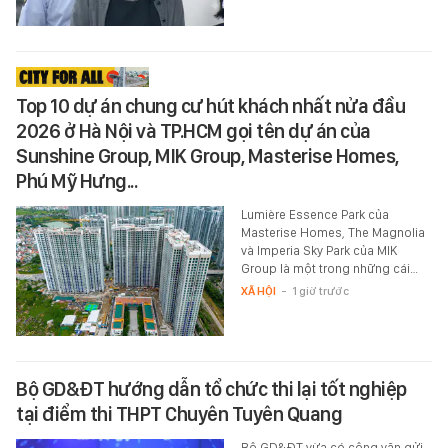
Top 10 dự án chung cư hút khách nhất nửa đầu
2026 ở Hà Nội và TP.HCM gọi tên dự án của
Sunshine Group, MIK Group, Masterise Homes,
Phú Mỹ Hưng...
Lumière Essence Park của
Masterise Homes, The Magnolia
và Imperia Sky Park của MIK
Group là một trong những cái…
XÃ HỘI
-
1 giờ trước
Bộ GD&ĐT hướng dẫn tổ chức thi lại tốt nghiệp
tại điểm thi THPT Chuyên Tuyên Quang
Bộ GD&ĐT vừa có công văn gửi