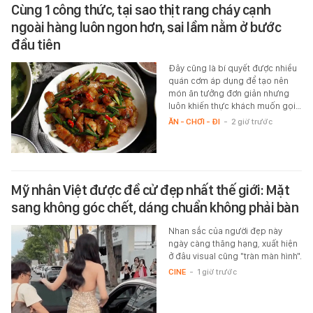
Cùng 1 công thức, tại sao thịt rang cháy cạnh
ngoài hàng luôn ngon hơn, sai lầm nằm ở bước
đầu tiên
Đây cũng là bí quyết được nhiều
quán cơm áp dụng để tạo nên
món ăn tưởng đơn giản nhưng
luôn khiến thực khách muốn gọi…
ĂN - CHƠI - ĐI
-
2 giờ trước
Mỹ nhân Việt được đề cử đẹp nhất thế giới: Mặt
sang không góc chết, dáng chuẩn không phải bàn
Nhan sắc của người đẹp này
ngày càng thăng hạng, xuất hiện
ở đâu visual cũng "tràn màn hình".
CINE
-
1 giờ trước