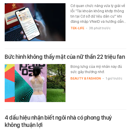
Cơ quan chức năng vừa lý giải về
lỗi "Tài khoản không khớp thông
tin tại Cơ sở dữ liệu dân cư" khi
đăng nhập VNeID và hướng dẫn…
TEK-LIFE
-
38 phút trước
Bức hình không thấy mặt của nữ thần 22 triệu fan
Bóng lưng của mỹ nhân này đủ
sức gây thương nhớ.
BEAUTY & FASHION
-
1 giờ trước
4 dấu hiệu nhận biết ngôi nhà có phong thuỷ
không thuận lợi