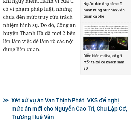
khí nguy hiểm. Hành vi của C.
Người đàn ông sàm sỡ,
có vi phạm pháp luật, nhưng
hành hung nữ nhân viên
chưa đến mức truy cứu trách
quán cà phê
nhiệm hình sự. Do đó, Công an
huyện Thanh Hà đã mời 2 bên
lên làm việc để làm rõ các nội
dung liên quan.
Diễn biến mới vụ cô gái
"tố" tài xế xe khách sàm
sỡ
Xét xử vụ án Vạn Thịnh Phát: VKS đề nghị
mức án mới cho Nguyễn Cao Trí, Chu Lập Cơ,
Trương Huệ Vân