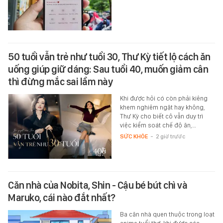
50 tuổi vẫn trẻ như tuổi 30, Thư Kỳ tiết lộ cách ăn
uống giúp giữ dáng: Sau tuổi 40, muốn giảm cân
thì đừng mắc sai lầm này
Khi được hỏi có còn phải kiêng
khem nghiêm ngặt hay không,
Thư Kỳ cho biết cô vẫn duy trì
việc kiểm soát chế độ ăn,…
SỨC KHỎE
-
2 giờ trước
Căn nhà của Nobita, Shin - Cậu bé bút chì và
Maruko, cái nào đắt nhất?
Ba căn nhà quen thuộc trong loạt