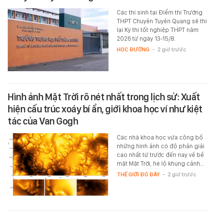
Các thí sinh tại Điểm thi Trường
THPT Chuyên Tuyên Quang sẽ thi
lại Kỳ thi tốt nghiệp THPT năm
2026 từ ngày 13-15/8.
HỌC ĐƯỜNG
-
2 giờ trước
Hình ảnh Mặt Trời rõ nét nhất trong lịch sử: Xuất
hiện cấu trúc xoáy bí ẩn, giới khoa học ví như kiệt
tác của Van Gogh
Các nhà khoa học vừa công bố
những hình ảnh có độ phân giải
cao nhất từ trước đến nay về bề
mặt Mặt Trời, hé lộ khung cảnh…
THẾ GIỚI ĐÓ ĐÂY
-
2 giờ trước