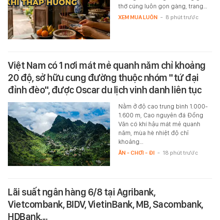
thờ cúng luôn gọn gàng, trang…
XEM MUA LUÔN
-
8 phút trước
Việt Nam có 1 nơi mát mẻ quanh năm chỉ khoảng
20 độ, sở hữu cung đường thuộc nhóm "tứ đại
đỉnh đèo", được Oscar du lịch vinh danh liên tục
Nằm ở độ cao trung bình 1.000-
1.600 m, Cao nguyên đá Đồng
Văn có khí hậu mát mẻ quanh
năm, mùa hè nhiệt độ chỉ
khoảng…
ĂN - CHƠI - ĐI
-
18 phút trước
Lãi suất ngân hàng 6/8 tại Agribank,
Vietcombank, BIDV, VietinBank, MB, Sacombank,
HDBank,...