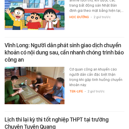
anime tuổi thơ, khi được các
trang bất động sản Nhật Bản
định giá theo mặt bằng hiện tại,…
HỌC ĐƯỜNG
-
2 giờ trước
Vĩnh Long: Người dân phát sinh giao dịch chuyển
khoản có nội dung sau, cần nhanh chóng trình báo
công an
Cơ quan công an khuyến cáo
người dân cần đặc biệt thận
trọng khi gặp tình huống chuyển
khoản này.
TEK-LIFE
-
2 giờ trước
Lịch thi lại kỳ thi tốt nghiệp THPT tại trường
Chuyên Tuyên Quang