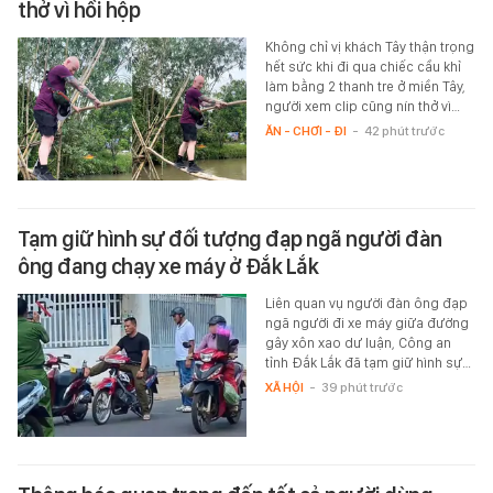
thở vì hồi hộp
Không chỉ vị khách Tây thận trọng
hết sức khi đi qua chiếc cầu khỉ
làm bằng 2 thanh tre ở miền Tây,
người xem clip cũng nín thở vì…
ĂN - CHƠI - ĐI
-
42 phút trước
Tạm giữ hình sự đối tượng đạp ngã người đàn
ông đang chạy xe máy ở Đắk Lắk
Liên quan vụ người đàn ông đạp
ngã người đi xe máy giữa đường
gây xôn xao dư luận, Công an
tỉnh Đắk Lắk đã tạm giữ hình sự…
XÃ HỘI
-
39 phút trước