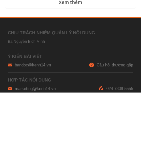
Xem thêm
CHỊU TRÁCH NHIỆM QUẢN LÝ NỘI DUNG
Bà Nguyễn Bích Minh
Ý KIẾN BÀI VIẾT
bandoc@kenh14.vn
Câu hỏi thường gặp
HỢP TÁC NỘI DUNG
marketing@kenh14.vn
024 7309 5555
HỖ TRỢ QUẢNG CÁO
giaitrixahoi@admicro.vn
02473007108