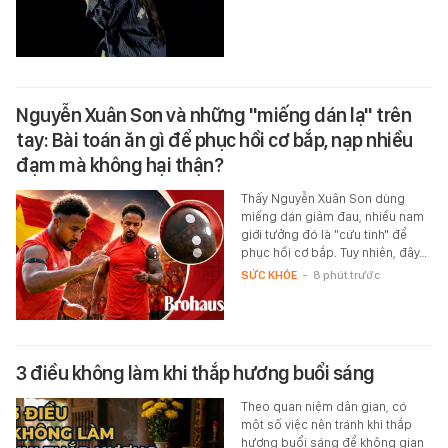
Nguyễn Xuân Son và những "miếng dán lạ" trên
tay: Bài toán ăn gì để phục hồi cơ bắp, nạp nhiều
đạm mà không hại thận?
Thấy Nguyễn Xuân Son dùng
miếng dán giảm đau, nhiều nam
giới tưởng đó là "cứu tinh" để
phục hồi cơ bắp. Tuy nhiên, đây…
SỨC KHỎE
-
8 phút trước
3 điều không làm khi thắp hương buổi sáng
Theo quan niệm dân gian, có
một số việc nên tránh khi thắp
hương buổi sáng để không gian