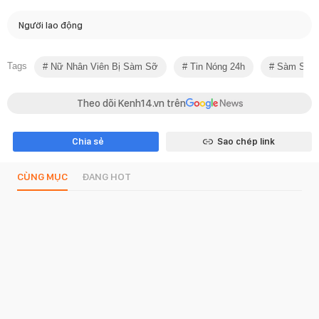
Người lao động
Tags
Nữ Nhân Viên Bị Sàm Sỡ
Tin Nóng 24h
Sàm Sỡ
Theo dõi Kenh14.vn trên
Chia sẻ
Sao chép link
CÙNG MỤC
ĐANG HOT