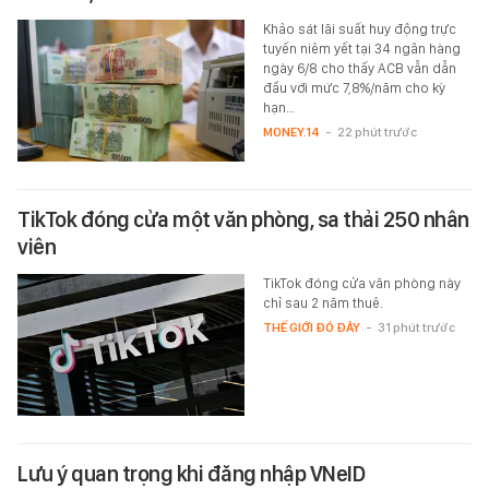
Khảo sát lãi suất huy động trực
tuyến niêm yết tại 34 ngân hàng
ngày 6/8 cho thấy ACB vẫn dẫn
đầu với mức 7,8%/năm cho kỳ
hạn…
MONEY.14
-
22 phút trước
TikTok đóng cửa một văn phòng, sa thải 250 nhân
viên
TikTok đóng cửa văn phòng này
chỉ sau 2 năm thuê.
THẾ GIỚI ĐÓ ĐÂY
-
31 phút trước
Lưu ý quan trọng khi đăng nhập VNeID