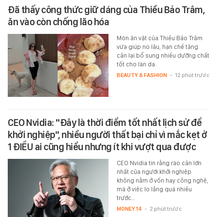
Đã thấy công thức giữ dáng của Thiều Bảo Trâm,
ăn vào còn chống lão hóa
Món ăn vặt của Thiều Bảo Trâm
vừa giúp no lâu, hạn chế tăng
cân lại bổ sung nhiều dưỡng chất
tốt cho làn da.
BEAUTY & FASHION
-
12 phút trước
CEO Nvidia: "Đây là thời điểm tốt nhất lịch sử để
khởi nghiệp", nhiều người thất bại chỉ vì mắc kẹt ở
1 ĐIỀU ai cũng hiểu nhưng ít khi vượt qua được
CEO Nvidia tin rằng rào cản lớn
nhất của người khởi nghiệp
không nằm ở vốn hay công nghệ,
mà ở việc lo lắng quá nhiều
trước…
MONEY.14
-
2 phút trước