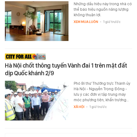
Những dấu hiệu này trong nhà có
thể báo hiệu nguồn năng lượng
không thuận lợi.
XEM MUA LUÔN
-
1 giờ trước
Hà Nội chốt thông tuyến Vành đai 1 trên mặt đất
dịp Quốc khánh 2/9
Phó Bí thư Thường trực Thành ủy
Hà Nội - Nguyễn Trọng Đông -
lưu ý các đơn vị tập trung máy
móc phương tiện, khẩn trương…
XÃ HỘI
-
1 giờ trước