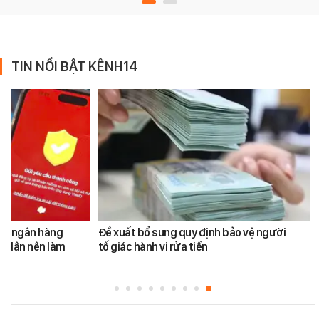
TIN NỔI BẬT KÊNH14
ản ngân hàng
Đề xuất bổ sung quy định bảo vệ người
i dân nên làm
tố giác hành vi rửa tiền