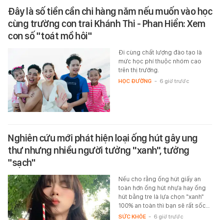
Đây là số tiền cần chi hàng năm nếu muốn vào học
cùng trường con trai Khánh Thi - Phan Hiển: Xem
con số "toát mồ hôi"
Đi cùng chất lượng đào tạo là
mức học phí thuộc nhóm cao
trên thị trường.
HỌC ĐƯỜNG
-
6 giờ trước
Nghiên cứu mới phát hiện loại ống hút gây ung
thư nhưng nhiều người tưởng "xanh", tưởng
"sạch"
Nếu cho rằng ống hút giấy an
toàn hơn ống hút nhựa hay ống
hút bằng tre là lựa chọn "xanh"
100% an toàn thì bạn sẽ rất sốc…
SỨC KHỎE
-
6 giờ trước