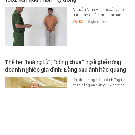
Nguyễn Minh Hiền bị bắt về tội
"Lừa đảo chiếm đoạt tài sản".
XÃ HỘI
-
6 giờ trước
Thế hệ “hoàng tử”, “công chúa” ngồi ghế nóng
doanh nghiệp gia đình: Đằng sau ánh hào quang
Khi doanh nghiệp có những tính
toán riêng và cần giữ kín trong
phạm vi gia đình, ưu tiên lớn nhất
là “người nhà” chứ không phải…
XÃ HỘI
-
6 giờ trước
Ngành ô tô 14 triệu lao động châu Âu nguy cơ