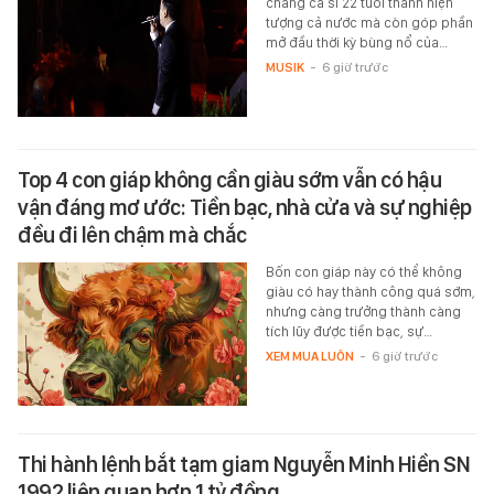
chàng ca sĩ 22 tuổi thành hiện
tượng cả nước mà còn góp phần
mở đầu thời kỳ bùng nổ của…
MUSIK
-
6 giờ trước
Top 4 con giáp không cần giàu sớm vẫn có hậu
vận đáng mơ ước: Tiền bạc, nhà cửa và sự nghiệp
đều đi lên chậm mà chắc
Bốn con giáp này có thể không
giàu có hay thành công quá sớm,
nhưng càng trưởng thành càng
tích lũy được tiền bạc, sự…
XEM MUA LUÔN
-
6 giờ trước
Thi hành lệnh bắt tạm giam Nguyễn Minh Hiền SN
1992 liên quan hơn 1 tỷ đồng