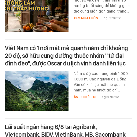
một số việc nên tránh khi thắp
hương buổi sáng để không gian
thờ cúng luôn gọn gàng, trang…
XEM MUA LUÔN
-
7 giờ trước
Việt Nam có 1 nơi mát mẻ quanh năm chỉ khoảng
20 độ, sở hữu cung đường thuộc nhóm "tứ đại
đỉnh đèo", được Oscar du lịch vinh danh liên tục
Nằm ở độ cao trung bình 1.000-
1.600 m, Cao nguyên đá Đồng
Văn có khí hậu mát mẻ quanh
năm, mùa hè nhiệt độ chỉ…
ĂN - CHƠI - ĐI
-
7 giờ trước
Lãi suất ngân hàng 6/8 tại Agribank,
Vietcombank, BIDV, VietinBank, MB, Sacombank,