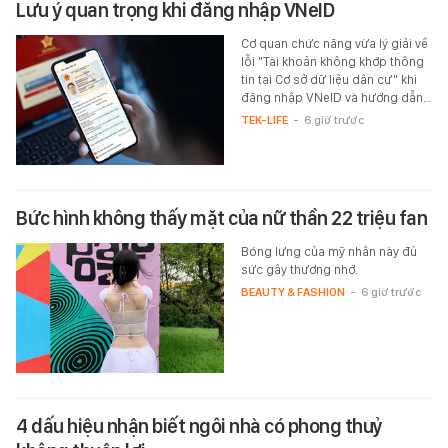
Lưu ý quan trọng khi đăng nhập VNeID
Cơ quan chức năng vừa lý giải về
lỗi "Tài khoản không khớp thông
tin tại Cơ sở dữ liệu dân cư" khi
đăng nhập VNeID và hướng dẫn…
TEK-LIFE
-
6 giờ trước
Bức hình không thấy mặt của nữ thần 22 triệu fan
Bóng lưng của mỹ nhân này đủ
sức gây thương nhớ.
BEAUTY & FASHION
-
6 giờ trước
4 dấu hiệu nhận biết ngôi nhà có phong thuỷ