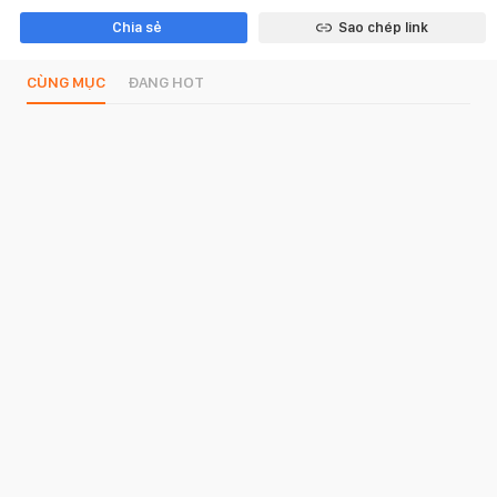
Chia sẻ
Sao chép link
CÙNG MỤC
ĐANG HOT