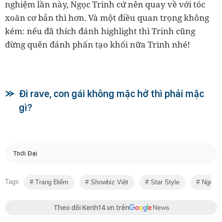
nghiệm lần này, Ngọc Trinh cứ nên quay về với tóc
xoăn cơ bản thì hơn. Và một điều quan trọng không
kém: nếu đã thích đánh highlight thì Trinh cũng
đừng quên đánh phấn tạo khối nữa Trinh nhé!
Đi rave, con gái không mặc hở thì phải mặc
gì?
Thời Đại
Tags
Trang Điểm
Showbiz Việt
Star Style
Ngọc T
Theo dõi Kenh14.vn trên