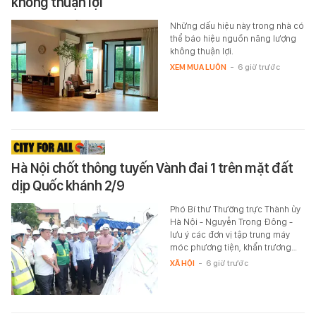
không thuận lợi
Những dấu hiệu này trong nhà có
thể báo hiệu nguồn năng lượng
không thuận lợi.
XEM MUA LUÔN
-
6 giờ trước
Hà Nội chốt thông tuyến Vành đai 1 trên mặt đất
dịp Quốc khánh 2/9
Phó Bí thư Thường trực Thành ủy
Hà Nội - Nguyễn Trọng Đông -
lưu ý các đơn vị tập trung máy
móc phương tiện, khẩn trương…
XÃ HỘI
-
6 giờ trước