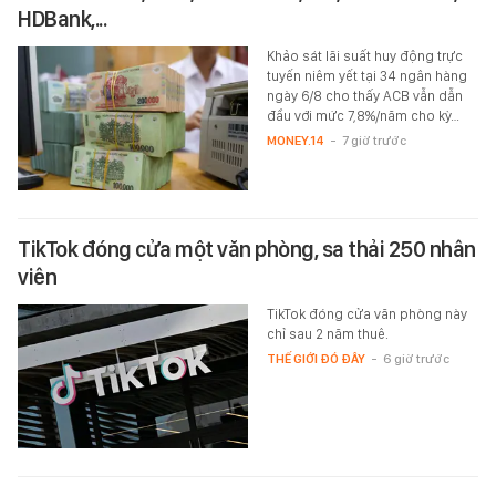
HDBank,...
Khảo sát lãi suất huy động trực
tuyến niêm yết tại 34 ngân hàng
ngày 6/8 cho thấy ACB vẫn dẫn
đầu với mức 7,8%/năm cho kỳ…
MONEY.14
-
7 giờ trước
TikTok đóng cửa một văn phòng, sa thải 250 nhân
viên
TikTok đóng cửa văn phòng này
chỉ sau 2 năm thuê.
THẾ GIỚI ĐÓ ĐÂY
-
6 giờ trước