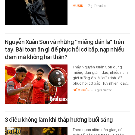
MUSIK
-
7 giờ trước
Nguyễn Xuân Son và những "miếng dán lạ" trên
tay: Bài toán ăn gì để phục hồi cơ bắp, nạp nhiều
đạm mà không hại thận?
Thấy Nguyễn Xuân Son dùng
miếng dán giảm đau, nhiều nam
giới tưởng đó là "cứu tinh" để
phục hồi cơ bắp. Tuy nhiên, đây…
SỨC KHỎE
-
7 giờ trước
3 điều không làm khi thắp hương buổi sáng
Theo quan niệm dân gian, có