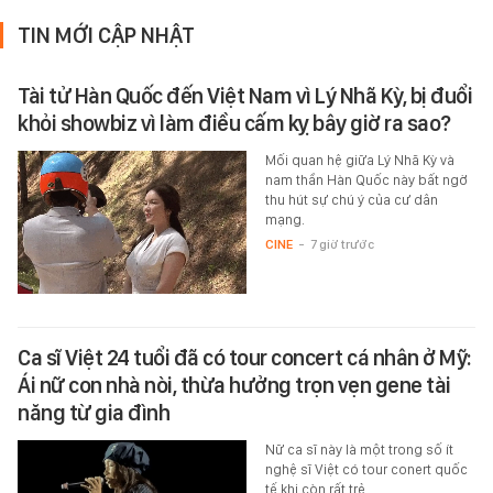
TIN MỚI CẬP NHẬT
Tài tử Hàn Quốc đến Việt Nam vì Lý Nhã Kỳ, bị đuổi
khỏi showbiz vì làm điều cấm kỵ bây giờ ra sao?
Mối quan hệ giữa Lý Nhã Kỳ và
nam thần Hàn Quốc này bất ngờ
thu hút sự chú ý của cư dân
mạng.
CINE
-
7 giờ trước
Ca sĩ Việt 24 tuổi đã có tour concert cá nhân ở Mỹ:
Ái nữ con nhà nòi, thừa hưởng trọn vẹn gene tài
năng từ gia đình
Nữ ca sĩ này là một trong số ít
nghệ sĩ Việt có tour conert quốc
tế khi còn rất trẻ.