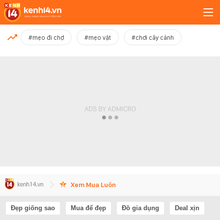
MỚI NHẤT
#mẹo đi chợ
#mẹo vặt
#chơi cây cảnh
Xem thêm
Xem Mua Luôn
Đẹp giống sao
Mua để đẹp
Đồ gia dụng
Deal xịn