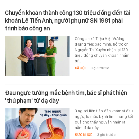
Chuyển khoản thành công 130 triệu đồng đến tài
khoản Lê Tiến Anh, người phụ nữ SN 1981 phải
trình báo công an
Công an xã Triệu Việt Vương
(Hưng Yên) xác minh, hỗ trợ chị
Nguyễn Thị Xuyến nhận lại 130
triệu đồng chuyển khoản nhầm
từ…
XÃ HỘI
-
3 giờ trước
Đau ngực tưởng mắc bệnh tim, bác sĩ phát hiện
'thủ phạm' từ dạ dày
3 người liên tiếp đến khám vì đau
ngực, lo mắc bệnh tim nhưng kết
quả cho thấy nguyên nhân lại
nằm ở dạ dày.
SỨC KHỎE
-
3 giờ trước