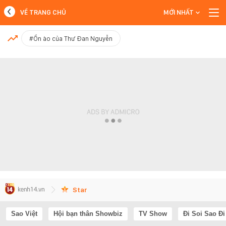
VỀ TRANG CHỦ
MỚI NHẤT
MỚI NHẤT
#Ồn ào của Thư Đan Nguyễn
Xem thêm
Star
Sao Việt
Hội bạn thân Showbiz
TV Show
Đi Soi Sao Đi