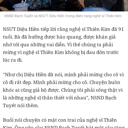
NSND Bạch Tuyết và NSƯT Diệu Hiền trong đám tang nghệ sĩ Thiên Kim.
NSƯT Diệu Hiền tiếp lời rằng nghệ sĩ Thiên Kim đã 91
tuổi. Bà đã hưởng được hào quang, được khán giả
nhớ tới qua những vai diễn. Vì thế chúng ta phải
mừng vì nghệ sĩ Thiên Kim không bị đau đớn trước
lúc ra đi.
"Như chị Diệu Hiền đã nói, mình phải mừng cho cô vì
cô đi rất đẹp. Mình phải mừng cho cô. Chuyện buồn
khóc ai cũng giả bộ được. Chúng tôi phải sống thật vì
là những nghệ sĩ thân thiết với nhau", NSND Bạch
Tuyết nói thêm.
Buổi nói chuyện có mặt con trai của nghệ sĩ Thiên
Kim. Ông yêu cầu NSND Bạch Tuyết hát một câu tặng