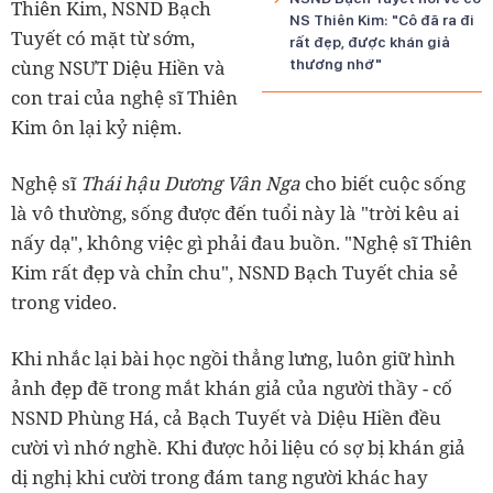
Thiên Kim, NSND Bạch
NS Thiên Kim: "Cô đã ra đi
Tuyết có mặt từ sớm,
rất đẹp, được khán giả
cùng NSƯT Diệu Hiền và
thương nhớ"
con trai của nghệ sĩ Thiên
Kim ôn lại kỷ niệm.
Nghệ sĩ
Thái hậu Dương Vân Nga
cho biết cuộc sống
là vô thường, sống được đến tuổi này là "trời kêu ai
nấy dạ", không việc gì phải đau buồn. "Nghệ sĩ Thiên
Kim rất đẹp và chỉn chu", NSND Bạch Tuyết chia sẻ
trong video.
Khi nhắc lại bài học ngồi thẳng lưng, luôn giữ hình
ảnh đẹp đẽ trong mắt khán giả của người thầy - cố
NSND Phùng Há, cả Bạch Tuyết và Diệu Hiền đều
cười vì nhớ nghề. Khi được hỏi liệu có sợ bị khán giả
dị nghị khi cười trong đám tang người khác hay