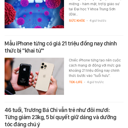
miệng - hàm mặt, trợ lý giáo sư
tại Đại học Y khoa Trung Sơn
(Đài…
SỨC KHỎE
-
4 giờ trước
Mẫu iPhone từng có giá 21 triệu đồng nay chính
thức bị "khai tử"
Chiếc iPhone từng tạo nên cuộc
cách mạng di động với mức giá
khoảng 21 triệu đồng nay chính
thức bước vào "tuổi hưu".
TEK-LIFE
-
4 giờ trước
46 tuổi, Trương Bá Chi vẫn trẻ như đôi mươi:
Từng giảm 23kg, 5 bí quyết giữ dáng và dưỡng
tóc đáng chú ý