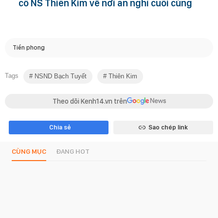
cố NS Thiên Kim về nơi an nghỉ cuối cùng
Tiền phong
Tags
NSND Bạch Tuyết
Thiên Kim
Theo dõi Kenh14.vn trên
Chia sẻ
Sao chép link
CÙNG MỤC
ĐANG HOT