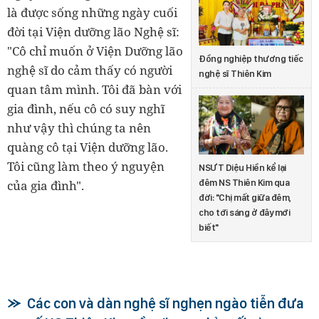
là được sống những ngày cuối
đời tại Viện dưỡng lão Nghệ sĩ:
"Cô chỉ muốn ở Viện Dưỡng lão
Đồng nghiệp thương tiếc
nghệ sĩ do cảm thấy có người
nghệ sĩ Thiên Kim
quan tâm mình. Tôi đã bàn với
gia đình, nếu cô có suy nghĩ
như vậy thì chúng ta nên
quàng cô tại Viện dưỡng lão.
Tôi cũng làm theo ý nguyện
NSƯT Diệu Hiền kể lại
đêm NS Thiên Kim qua
của gia đình".
đời: "Chị mất giữa đêm,
cho tới sáng ở đây mới
biết"
Các con và dàn nghệ sĩ nghẹn ngào tiễn đưa