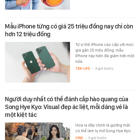
Mẫu iPhone từng có giá 25 triệu đồng nay chỉ còn
hơn 12 triệu đồng
Từ vị thế iPhone cao cấp với mức
giá gần 25 triệu đồng, mẫu
iPhone này hiện đã giảm hơn một
nửa.
TEK-LIFE
-
3 giờ trước
Người duy nhất có thể đánh cắp hào quang của
Song Hye Kyo: Visual đẹp ác liệt, mỗi dáng vẻ là
một kiệt tác
Hoá ra đây chính là gương mặt
có thể làm lu mờ Song Hye Kyo.
CINE
-
3 giờ trước