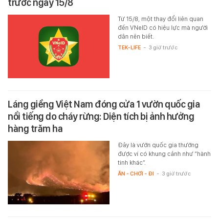
trước ngày 15/8
Từ 15/8, một thay đổi liên quan
đến VNeID có hiệu lực mà người
dân nên biết.
TEK-LIFE
-
3 giờ trước
Láng giềng Việt Nam đóng cửa 1 vườn quốc gia
nổi tiếng do cháy rừng: Diện tích bị ảnh hưởng
hàng trăm ha
Đây là vườn quốc gia thường
được ví có khung cảnh như “hành
tinh khác”.
ĂN - CHƠI - ĐI
-
3 giờ trước