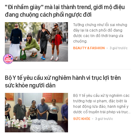
"Đi nhầm giày" mà lại thành trend, giới mộ điệu
đang chuộng cách phối ngược đời
Tưởng chừng như lỗi sai nhưng
đây lại là cách phối đồ đang
được các tín đồ thời trang ưa
chuộng.
BEAUTY & FASHION
-
3 giờ trước
Bộ Y tế yêu cầu xử nghiêm hành vi trục lợi trên
sức khỏe người dân
Bộ Y tế yêu cầu xử lý nghiêm các
trường hợp vi phạm, đặc biệt là
hoạt động lừa đảo, hành nghề y
dược cổ truyền trái phép và trục…
SỨC KHỎE
-
3 giờ trước