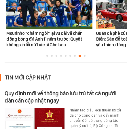
Mourinho "châm ngòi" lại vụ cãi vã chấn
Quán cà phê của
động bóng đá Anh 11 năm trước: Quyết
Điền: Sân đỗ toà
không xin lỗi nữ bác sĩ Chelsea
yêu thích, đông
TIN MỚI CẬP NHẬT
Quy định mới về thông báo lưu trú tất cả người
dân cần cập nhật ngay
Nhằm tạo điều kiện thuận lợi tối
đa cho công dân và đẩy mạnh
chuyển đổi số trong công tác
quản lý cư trú, Bộ Công an đã…