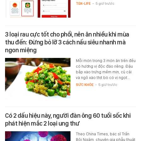
TEK-LIFE
-
5 giờ trước
3 loại rau cực tốt cho phổi, nên ăn nhiều khi mùa
thu đến: Đừng bỏ lỡ 3 cách nấu siêu nhanh mà
ngon miệng
Mỗi món trong 3 món ăn trên đều
có hương vị độc đáo riêng: Đậu
bắp xào trứng mềm mịn, củ cải
và ngô xào thịt bò có vị ngọt…
SỨC KHỎE
-
5 giờ trước
Có 2 dấu hiệu này, người đàn ông 60 tuổi sốc khi
phát hiện mắc 2 loại ung thư
Theo China Times, bác sĩ Trần
Bội Ngâm, chuyên gia phẫu thuật