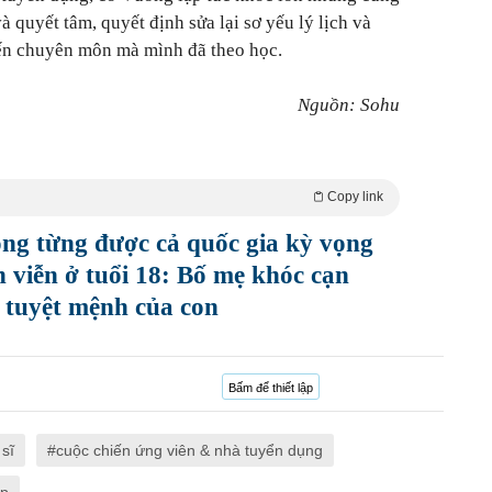
 quyết tâm, quyết định sửa lại sơ yếu lý lịch và
đến chuyên môn mà mình đã theo học.
Nguồn: Sohu
Copy link
ồng từng được cả quốc gia kỳ vọng
 viễn ở tuổi 18: Bố mẹ khóc cạn
 tuyệt mệnh của con
Bấm để thiết lập
sĩ
cuộc chiến ứng viên & nhà tuyển dụng