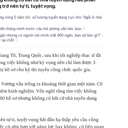
 trở nên tự ti, tuyệt vọng.
ong vòng 5 năm tới, số lượng tuyển dụng cực lớn: Ngồi ở nhà
iến thông minh trước câu hỏi phỏng vấn hóc búa
gàn nhưng có người nói mình mất 800 ngàn, bạn sẽ làm gì?" -
 tại chỗ!
ng Tô, Trung Quốc, sau khi tốt nghiệp thạc sĩ đã
ông việc không như kỳ vọng nên chỉ làm được 3
bị hồ sơ cho kỳ thi tuyển công chức quốc gia.
ô Vương vẫn trống ra khoảng thời gian một năm. Cô
 thêm kinh nghiệm. Vốn nghĩ rằng tìm việc không
300 hồ sơ nhưng không có bất cứ nhà tuyển dụng
n tự ti, tuyệt vọng bắt đầu hạ thấp yêu cầu công
ệc có phù hợp với năng lực hay không, có liên quan