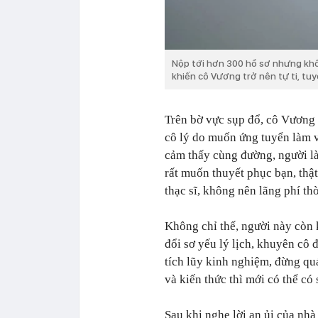
Nộp tới hơn 300 hồ sơ nhưng khô
khiến cô Vương trở nên tự ti, tuy
Trên bờ vực sụp đổ, cô Vương 
cô lý do muốn ứng tuyển làm vị
cảm thấy cùng đường, người là
rất muốn thuyết phục bạn, thật
thạc sĩ, không nên lãng phí th
Không chỉ thế, người này còn
đổi sơ yếu lý lịch, khuyên cô 
tích lũy kinh nghiệm, đừng qu
và kiến ​​thức thì mới có thể có
Sau khi nghe lời an ủi của nh