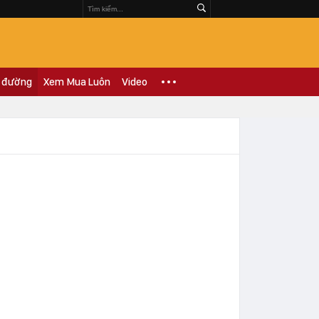
 đường
Xem Mua Luôn
Video