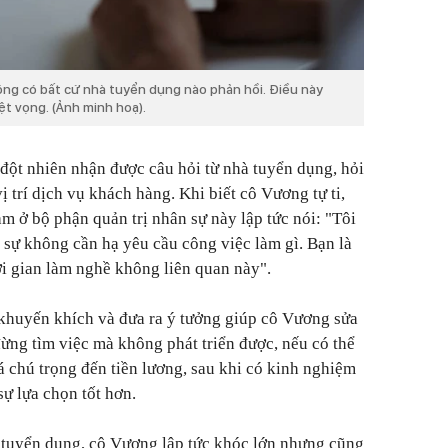
ng có bất cứ nhà tuyển dụng nào phản hồi. Điều này
ệt vọng. (Ảnh minh hoạ).
đột nhiên nhận được câu hỏi từ nhà tuyển dụng, hỏi
 trí dịch vụ khách hàng. Khi biết cô Vương tự ti,
m ở bộ phận quản trị nhân sự này lập tức nói:
"Tôi
 sự không cần hạ yêu cầu công việc làm gì. Bạn là
ời gian làm nghề không liên quan này".
 khuyến khích và đưa ra ý tưởng giúp cô Vương sửa
đừng tìm việc mà không phát triển được, nếu có thể
á chú trọng đến tiền lương, sau khi có kinh nghiệm
 sự lựa chọn tốt hơn.
à tuyển dụng, cô Vương lập tức khóc lớn nhưng cũng