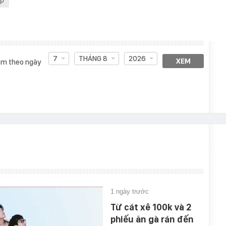
ệp
7
THÁNG 8
2026
XEM
m theo ngày
1 ngày trước
Từ cát xê 100k và 2
phiếu ăn gà rán đến