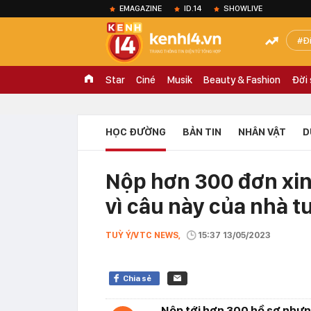
EMAGAZINE
ID.14
SHOWLIVE
Đ
Star
Ciné
Musik
Beauty & Fashion
Đời
HỌC ĐƯỜNG
BẢN TIN
NHÂN VẬT
D
Nộp hơn 300 đơn xin v
vì câu này của nhà 
TUỲ Ý/VTC NEWS,
15:37 13/05/2023
Chia sẻ
Nộp tới hơn 300 hồ sơ nhưn