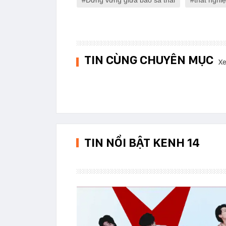
Đứng vững giữa bão sa thải
thất nghi
TIN CÙNG CHUYÊN MỤC
Xe
TIN NỔI BẬT KENH 14