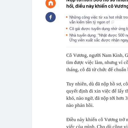
hồi, điều này khiến cô Vương
Những công việc từ xa hot nhất tr
vẫn kiếm tiền tỷ ngon ơ!
Cô gái được tuyển dụng nhờ ứng b
Nhà tuyển dụng: "Nhặt được 500 n
Ứng viên xuất sắc được nhận ngay
Cô Vương, người Nam Kinh, Gia
tìm được việc làm, nhưng vì c
tháng, cô đã từ chức để chuẩn 
Tuy nhiên, dù đã nộp hồ sơ, c
quyết định đi xin việc để lấy
khó, nào ngờ, đã nộp tới hơn 
nào phản hồi.
Điều này khiến cô Vương trở nê
việc của mình. Cho dù công vi