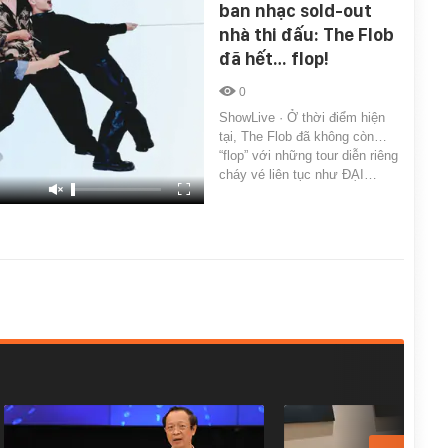
ban nhạc sold-out
nhà thi đấu: The Flob
đã hết… flop!
0
ShowLive · Ở thời điểm hiện
tại, The Flob đã không còn…
“flop” với những tour diễn riêng
cháy vé liên tục như ĐẠI…