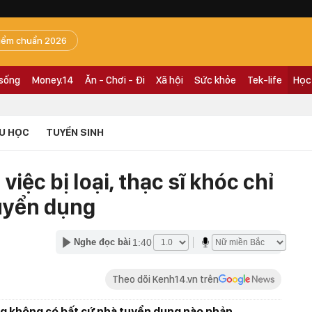
iểm chuẩn 2026
 sống
Money.14
Ăn - Chơi - Đi
Xã hội
Sức khỏe
Tek-life
Học
U HỌC
TUYỂN SINH
iệc bị loại, thạc sĩ khóc chỉ
tuyển dụng
1:40
Nghe đọc bài
Theo dõi Kenh14.vn trên
g không có bất cứ nhà tuyển dụng nào phản