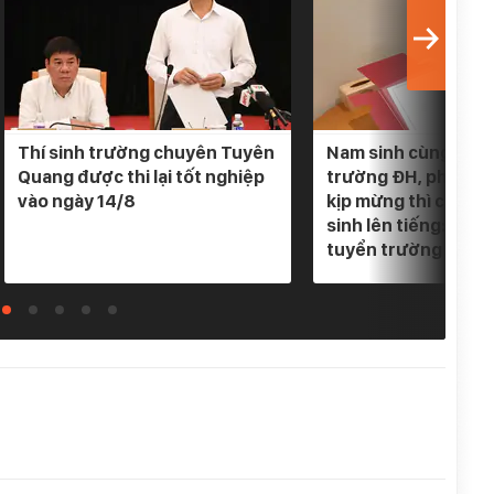
Thí sinh trường chuyên Tuyên
Nam sinh cùng lúc 
Quang được thi lại tốt nghiệp
trường ĐH, phụ hu
vào ngày 14/8
kịp mừng thì cơ qu
sinh lên tiếng: "Em
tuyển trường nào"