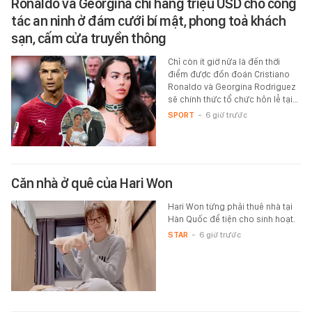
Ronaldo và Georgina chi hàng triệu USD cho công
tác an ninh ở đám cưới bí mật, phong toả khách
sạn, cấm cửa truyền thông
Chỉ còn ít giờ nữa là đến thời
điểm được đồn đoán Cristiano
Ronaldo và Georgina Rodriguez
sẽ chính thức tổ chức hôn lễ tại…
SPORT
-
6 giờ trước
Căn nhà ở quê của Hari Won
Hari Won từng phải thuê nhà tại
Hàn Quốc để tiện cho sinh hoạt.
STAR
-
6 giờ trước