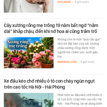
SỨC KHỎE
-
6 giờ trước
Cây xương rồng mẹ trồng 19 năm bất ngờ “nằm
dài” khắp chậu, đến khi nở hoa ai cũng trầm trồ
Không còn là một “quả cầu gai”
nhỏ bé đặt bên cửa sổ, những
chậu xương rồng được một
người mẹ chăm sóc suốt gần
hai…
XEM MUA LUÔN
-
6 giờ trước
Xe đầu kéo chở nhiều ô tô con cháy ngùn ngụt
trên cao tốc Hà Nội - Hải Phòng
Phát hiện xe đầu kéo chở nhiều ô
tô con bốc cháy trên cao tốc Hà
Nội - Hải Phòng, tài xế dùng bình