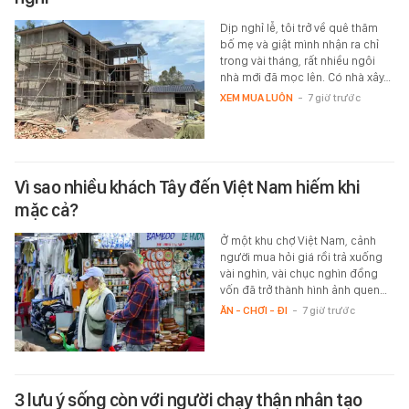
Dịp nghỉ lễ, tôi trở về quê thăm
bố mẹ và giật mình nhận ra chỉ
trong vài tháng, rất nhiều ngôi
nhà mới đã mọc lên. Có nhà xây…
XEM MUA LUÔN
-
7 giờ trước
Vì sao nhiều khách Tây đến Việt Nam hiếm khi
mặc cả?
Ở một khu chợ Việt Nam, cảnh
người mua hỏi giá rồi trả xuống
vài nghìn, vài chục nghìn đồng
vốn đã trở thành hình ảnh quen…
ĂN - CHƠI - ĐI
-
7 giờ trước
3 lưu ý sống còn với người chạy thận nhân tạo