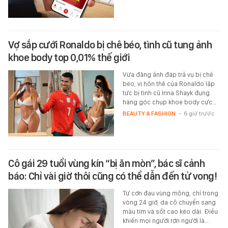
Vợ sắp cưới Ronaldo bị chê béo, tình cũ tung ảnh
khoe body top 0,01% thế giới
Vừa đăng ảnh đáp trả vụ bị chê
béo, vị hôn thê của Ronaldo lập
tức bị tình cũ Irina Shayk đụng
hàng góc chụp khoe body cực…
BEAUTY & FASHION
-
6 giờ trước
Cô gái 29 tuổi vùng kín “bị ăn mòn”, bác sĩ cảnh
báo: Chỉ vài giờ thôi cũng có thể dẫn đến tử vong!
Từ cơn đau vùng mông, chỉ trong
vòng 24 giờ, da cô chuyển sang
màu tím và sốt cao kéo dài. Điều
khiến mọi người rợn người là…