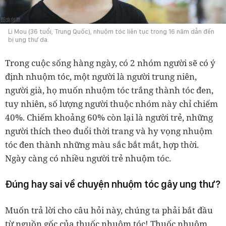
Li Mou (36 tuổi, Trung Quốc), nhuộm tóc liên tục trong 16 năm dẫn đến
bị ung thư da.
Trong cuộc sống hàng ngày, có 2 nhóm người sẽ có ý
định nhuộm tóc, một người là người trung niên,
người già, họ muốn nhuộm tóc trắng thành tóc đen,
tuy nhiên, số lượng người thuộc nhóm này chỉ chiếm
40%. Chiếm khoảng 60% còn lại là người trẻ, những
người thích theo đuổi thời trang và hy vọng nhuộm
tóc đen thành những màu sắc bắt mắt, hợp thời.
Ngày càng có nhiều người trẻ nhuộm tóc.
Đúng hay sai về chuyện nhuộm tóc gây ung thư?
Muốn trả lời cho câu hỏi này, chúng ta phải bắt đầu
từ nguồn gốc của thuốc nhuộm tóc!
Thuốc nhuộm