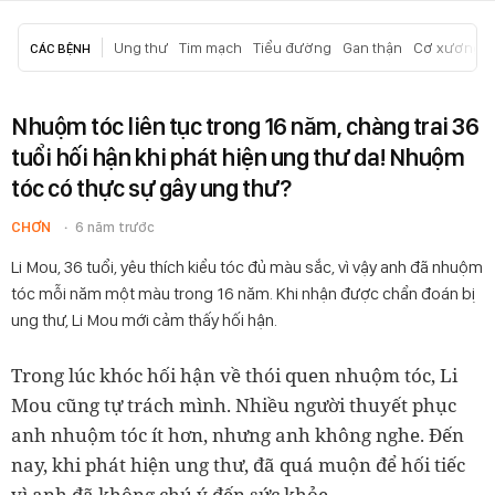
Ung thư
Tim mạch
Tiểu đường
Gan thận
Cơ xương k
CÁC BỆNH
Nhuộm tóc liên tục trong 16 năm, chàng trai 36
tuổi hối hận khi phát hiện ung thư da! Nhuộm
tóc có thực sự gây ung thư?
CHƠN
6 năm trước
Li Mou, 36 tuổi, yêu thích kiểu tóc đủ màu sắc, vì vậy anh đã nhuộm
tóc mỗi năm một màu trong 16 năm. Khi nhận được chẩn đoán bị
ung thư, Li Mou mới cảm thấy hối hận.
Trong lúc khóc hối hận về thói quen nhuộm tóc, Li
Mou cũng tự trách mình. Nhiều người thuyết phục
anh nhuộm tóc ít hơn, nhưng anh không nghe. Đến
nay, khi phát hiện ung thư, đã quá muộn để hối tiếc
vì anh đã không chú ý đến sức khỏe.