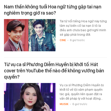
Nam thần không tuổi Hoa ngữ từng gặp tai nạn
nghiêm trọng giờ ra sao?
Tài tử nổi tiếng Hoa ngữ này từng
tâm sự biến cố tai nạn ô tô là
điều anh chưa bao giờ nghĩ mình
sẽ gặp phải trong đời.
CINE
-
6 giờ trước
Từ vụ ca sĩ Phương Diễm Huyền bị khởi tố: Hát
cover trên YouTube thế nào để không vướng bản
quyền?
Vụ ca sĩ Phương Diễm Huyền bị
khởi tố về tội xâm phạm quyền
tác giả, quyền liên quan đặt ra
vấn đề pháp lý với hoạt động…
MUSIK
-
6 giờ trước