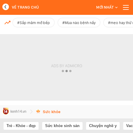
VỀ TRANG CHỦ
MỚI NHẤT
MỚI NHẤT
#Sắp mâm mở bếp
#Mùa nào bệnh nấy
#mẹo hay thử
Xem thêm
Sức khỏe
Trẻ - Khỏe - đẹp
Sức khỏe sinh sản
Chuyện nghề y
Vac