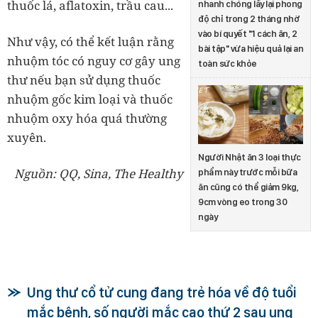
thuốc lá, aflatoxin, trầu cau...
nhanh chóng lấy lại phong
độ chỉ trong 2 tháng nhờ
vào bí quyết "1 cách ăn, 2
Như vậy, có thể kết luận rằng
bài tập" vừa hiệu quả lại an
nhuộm tóc có nguy cơ gây ung
toàn sức khỏe
thư nếu bạn sử dụng thuốc
nhuộm gốc kim loại và thuốc
nhuộm oxy hóa quá thường
xuyên.
Người Nhật ăn 3 loại thực
Nguồn: QQ, Sina, The Healthy
phẩm này trước mỗi bữa
ăn cũng có thể giảm 9kg,
9cm vòng eo trong 30
ngày
Ung thư cổ tử cung đang trẻ hóa về độ tuổi
mắc bệnh, số người mắc cao thứ 2 sau ung