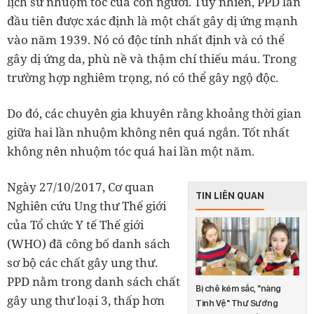
lịch sử nhuộm tóc của con người.
Tuy nhiên, PPD lần
đầu tiên được xác định là một chất gây dị ứng mạnh
vào năm 1939. Nó có độc tính nhất định và có thể
gây dị ứng da, phù nề và thậm chí thiếu máu. Trong
trường hợp nghiêm trọng, nó có thể gây ngộ độc.
Do đó, các chuyên gia khuyên rằng khoảng thời gian
giữa hai lần nhuộm không nên quá ngắn. Tốt nhất
không nên nhuộm tóc quá hai lần một năm.
Ngày 27/10/2017, Cơ quan
TIN LIÊN QUAN
Nghiên cứu Ung thư Thế giới
của Tổ chức Y tế Thế giới
(WHO) đã công bố danh sách
sơ bộ các chất gây ung thư.
PPD nằm trong danh sách chất
Bị chê kém sắc, "nàng
gây ung thư loại 3, thấp hơn
Tinh Vệ" Thư Sướng