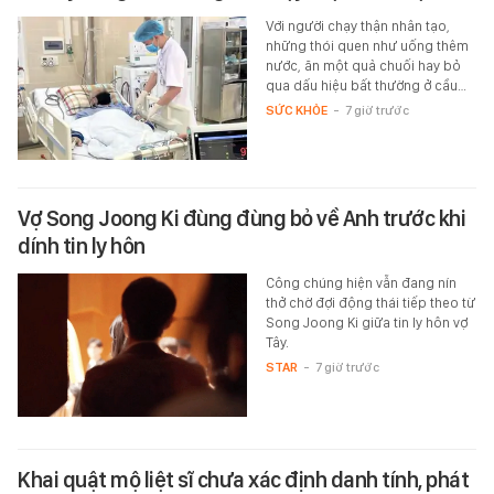
Với người chạy thận nhân tạo,
những thói quen như uống thêm
nước, ăn một quả chuối hay bỏ
qua dấu hiệu bất thường ở cầu…
SỨC KHỎE
-
7 giờ trước
Vợ Song Joong Ki đùng đùng bỏ về Anh trước khi
dính tin ly hôn
Công chúng hiện vẫn đang nín
thở chờ đợi động thái tiếp theo từ
Song Joong Ki giữa tin ly hôn vợ
Tây.
STAR
-
7 giờ trước
Khai quật mộ liệt sĩ chưa xác định danh tính, phát