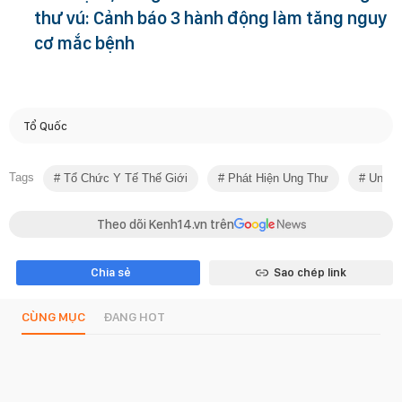
thư vú: Cảnh báo 3 hành động làm tăng nguy
cơ mắc bệnh
Tổ Quốc
Tags
Tổ Chức Y Tế Thế Giới
Phát Hiện Ung Thư
Ung T
Theo dõi Kenh14.vn trên
Chia sẻ
Sao chép link
CÙNG MỤC
ĐANG HOT