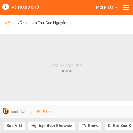
VỀ TRANG CHỦ
MỚI NHẤT
MỚI NHẤT
#Ồn ào của Thư Đan Nguyễn
Xem thêm
Star
Sao Việt
Hội bạn thân Showbiz
TV Show
Đi Soi Sao Đi