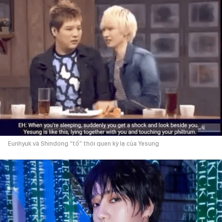
Eunhyuk và Shindong “tố” thói quen kỳ lạ của Yesung