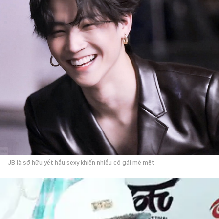
JB là sở hữu yết hầu sexy khiến nhiều cô gái mê mệt