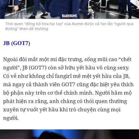
Thói quen “đồng bộ hóa hai tay” của Xiumin được cả fan lẫn “người qua
đường” khen dễ thương
JB
(
GOT7
)
Ngoài đôi mắt một mí đặc trưng, sống mũi cao “chết
người”, JB (GOT7) còn sở hữu yết hầu vô cùng sexy.
Có vẻ như không chỉ fangirl mê mệt yết hầu của JB,
mà ngay cả thành viên GOT7 cũng đặc biệt yêu thích
bộ phận này trên cơ thể chính mình. Người hâm mộ
phát hiện ra rằng, anh chàng có thói quen thường
xuyên tự vuốt yết hầu khi trò chuyện cùng mọi
người.