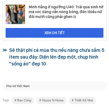
Minh Hằng ở ngưỡng U40: Trải qua sinh nở
mà vóc dáng vẫn nóng bỏng, đến thiếu nữ
đôi mươi cũng phải ghen tị
XEM CHI TIẾT
Sẽ thật phí cả mùa thu nếu nàng chưa sắm 5
item sau đây: Diện lên đẹp một, chụp hình
"sống ảo" đẹp 10
Phụ nữ Việt Nam
Tags
Ban Công
House N Home
Thiết Kế Nhà