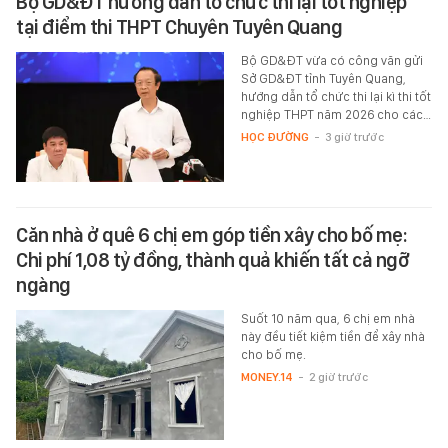
Bộ GD&ĐT hướng dẫn tổ chức thi lại tốt nghiệp
tại điểm thi THPT Chuyên Tuyên Quang
Bộ GD&ĐT vừa có công văn gửi
Sở GD&ĐT tỉnh Tuyên Quang,
hướng dẫn tổ chức thi lại kì thi tốt
nghiệp THPT năm 2026 cho các…
HỌC ĐƯỜNG
-
3 giờ trước
Căn nhà ở quê 6 chị em góp tiền xây cho bố mẹ:
Chi phí 1,08 tỷ đồng, thành quả khiến tất cả ngỡ
ngàng
Suốt 10 năm qua, 6 chị em nhà
này đều tiết kiệm tiền để xây nhà
cho bố mẹ.
MONEY.14
-
2 giờ trước