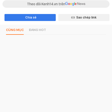
Theo dõi Kenh14.vn trên
Chia sẻ
Sao chép link
CÙNG MỤC
ĐANG HOT