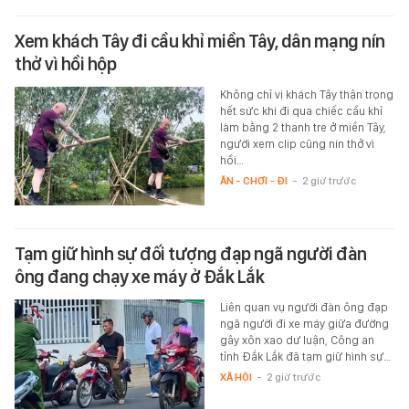
Xem khách Tây đi cầu khỉ miền Tây, dân mạng nín
thở vì hồi hộp
Không chỉ vị khách Tây thận trọng
hết sức khi đi qua chiếc cầu khỉ
làm bằng 2 thanh tre ở miền Tây,
người xem clip cũng nín thở vì
hồi…
ĂN - CHƠI - ĐI
-
2 giờ trước
Tạm giữ hình sự đối tượng đạp ngã người đàn
ông đang chạy xe máy ở Đắk Lắk
Liên quan vụ người đàn ông đạp
ngã người đi xe máy giữa đường
gây xôn xao dư luận, Công an
tỉnh Đắk Lắk đã tạm giữ hình sự…
XÃ HỘI
-
2 giờ trước