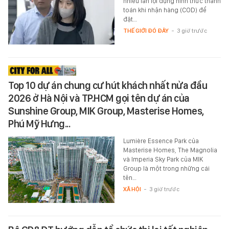
nhiều lần lợi dụng hình thức thanh
toán khi nhận hàng (COD) để
đặt…
THẾ GIỚI ĐÓ ĐÂY
-
3 giờ trước
Top 10 dự án chung cư hút khách nhất nửa đầu
2026 ở Hà Nội và TP.HCM gọi tên dự án của
Sunshine Group, MIK Group, Masterise Homes,
Phú Mỹ Hưng...
Lumière Essence Park của
Masterise Homes, The Magnolia
và Imperia Sky Park của MIK
Group là một trong những cái
tên…
XÃ HỘI
-
3 giờ trước