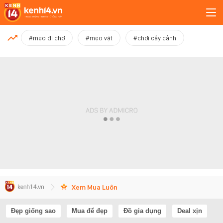
MỚI NHẤT
#mẹo đi chợ
#mẹo vặt
#chơi cây cảnh
Xem thêm
Xem Mua Luôn
Đẹp giống sao
Mua để đẹp
Đồ gia dụng
Deal xịn