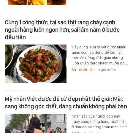
Cùng 1 công thức, tại sao thịt rang cháy cạnh
ngoài hàng luôn ngon hơn, sai lầm nằm ở bước
đầu tiên
Đây cũng là bí quyết được nhiều
quán cơm áp dụng để tạo nên
món ăn tưởng đơn giản nhưng
luôn khiến thực khách muốn gọi…
ĂN - CHƠI - ĐI
-
3 giờ trước
Mỹ nhân Việt được đề cử đẹp nhất thế giới: Mặt
sang không góc chết, dáng chuẩn không phải bàn
Nhan sắc của người đẹp này
ngày càng thăng hạng, xuất hiện
ở đâu visual cũng "tràn màn hình".