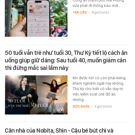
Công an thành phố Hải Phòng
vừa phát đi thông báo mới.
TEK-LIFE
-
4 giờ trước
50 tuổi vẫn trẻ như tuổi 30, Thư Kỳ tiết lộ cách ăn
uống giúp giữ dáng: Sau tuổi 40, muốn giảm cân
thì đừng mắc sai lầm này
Khi được hỏi có còn phải kiêng
khem nghiêm ngặt hay không,
Thư Kỳ cho biết cô vẫn duy trì
việc kiểm soát chế độ ăn,
nhưng…
SỨC KHỎE
-
3 giờ trước
Căn nhà của Nobita, Shin - Cậu bé bút chì và