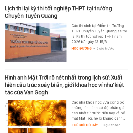
Lịch thi lại kỳ thi tốt nghiệp THPT tại trường
Chuyên Tuyên Quang
Các thí sinh tại Điểm thi Trường
THPT Chuyên Tuyên Quang sẽ thi
lại Kỳ thi tốt nghiệp THPT năm
2026 từ ngày 13-15/8.
HỌC ĐƯỜNG
-
3 giờ trước
Hình ảnh Mặt Trời rõ nét nhất trong lịch sử: Xuất
hiện cấu trúc xoáy bí ẩn, giới khoa học ví như kiệt
tác của Van Gogh
Các nhà khoa học vừa công bố
những hình ảnh có độ phân giải
cao nhất từ trước đến nay về bề
mặt Mặt Trời, hé lộ khung cảnh…
THẾ GIỚI ĐÓ ĐÂY
-
3 giờ trước