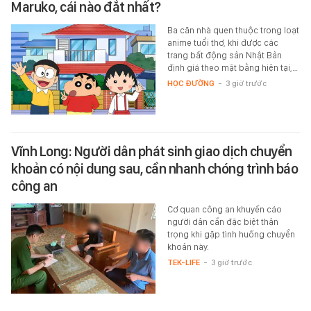
Maruko, cái nào đắt nhất?
Ba căn nhà quen thuộc trong loạt
anime tuổi thơ, khi được các
trang bất động sản Nhật Bản
định giá theo mặt bằng hiện tại,…
HỌC ĐƯỜNG
-
3 giờ trước
Vĩnh Long: Người dân phát sinh giao dịch chuyển
khoản có nội dung sau, cần nhanh chóng trình báo
công an
Cơ quan công an khuyến cáo
người dân cần đặc biệt thận
trọng khi gặp tình huống chuyển
khoản này.
TEK-LIFE
-
3 giờ trước