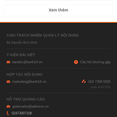
Xem thêm
CHỊU TRÁCH NHIỆM QUẢN LÝ NỘI DUNG
Bà Nguyễn Bích Minh
Ý KIẾN BÀI VIẾT
bandoc@kenh14.vn
Câu hỏi thường gặp
HỢP TÁC NỘI DUNG
marketing@kenh14.vn
024 7309 5555
HỖ TRỢ QUẢNG CÁO
giaitrixahoi@admicro.vn
02473007108