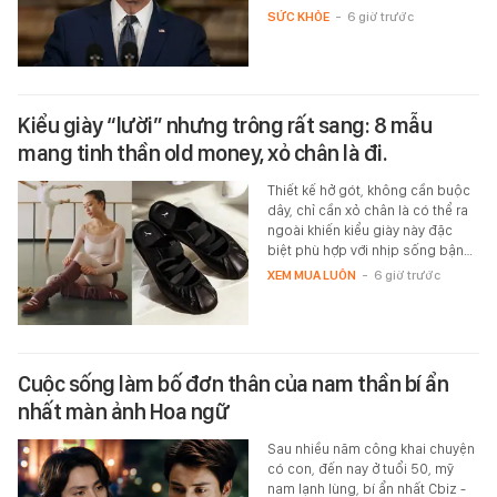
SỨC KHỎE
-
6 giờ trước
Kiểu giày “lười” nhưng trông rất sang: 8 mẫu
mang tinh thần old money, xỏ chân là đi.
Thiết kế hở gót, không cần buộc
dây, chỉ cần xỏ chân là có thể ra
ngoài khiến kiểu giày này đặc
biệt phù hợp với nhịp sống bận…
XEM MUA LUÔN
-
6 giờ trước
Cuộc sống làm bố đơn thân của nam thần bí ẩn
nhất màn ảnh Hoa ngữ
Sau nhiều năm công khai chuyện
có con, đến nay ở tuổi 50, mỹ
nam lạnh lùng, bí ẩn nhất Cbiz -