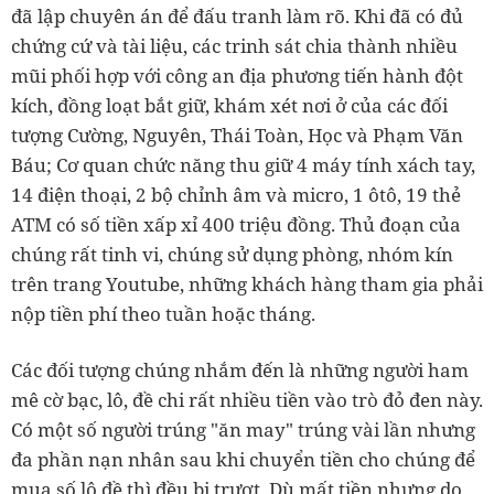
đã lập chuyên án để đấu tranh làm rõ. Khi đã có đủ
chứng cứ và tài liệu, các trinh sát chia thành nhiều
mũi phối hợp với công an địa phương tiến hành đột
kích, đồng loạt bắt giữ, khám xét nơi ở của các đối
tượng Cường, Nguyên, Thái Toàn, Học và Phạm Văn
Báu; Cơ quan chức năng thu giữ 4 máy tính xách tay,
14 điện thoại, 2 bộ chỉnh âm và micro, 1 ôtô, 19 thẻ
ATM có số tiền xấp xỉ 400 triệu đồng. Thủ đoạn của
chúng rất tinh vi, chúng sử dụng phòng, nhóm kín
trên trang Youtube, những khách hàng tham gia phải
nộp tiền phí theo tuần hoặc tháng.
Các đối tượng chúng nhắm đến là những người ham
mê cờ bạc, lô, đề chi rất nhiều tiền vào trò đỏ đen này.
Có một số người trúng "ăn may" trúng vài lần nhưng
đa phần nạn nhân sau khi chuyển tiền cho chúng để
mua số lô đề thì đều bị trượt. Dù mất tiền nhưng do