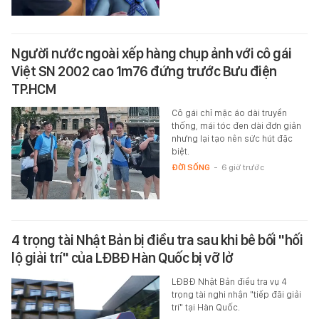
Người nước ngoài xếp hàng chụp ảnh với cô gái
Việt SN 2002 cao 1m76 đứng trước Bưu điện
TP.HCM
Cô gái chỉ mặc áo dài truyền
thống, mái tóc đen dài đơn giản
nhưng lại tạo nên sức hút đặc
biệt.
ĐỜI SỐNG
-
6 giờ trước
4 trọng tài Nhật Bản bị điều tra sau khi bê bối "hối
lộ giải trí" của LĐBĐ Hàn Quốc bị vỡ lở
LĐBĐ Nhật Bản điều tra vụ 4
trọng tài nghi nhận "tiếp đãi giải
trí" tại Hàn Quốc.