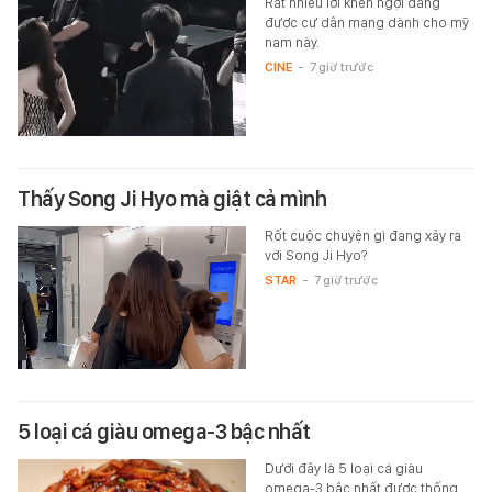
Rất nhiều lời khen ngợi đang
được cư dân mạng dành cho mỹ
nam này.
CINE
-
7 giờ trước
Thấy Song Ji Hyo mà giật cả mình
Rốt cuộc chuyện gì đang xảy ra
với Song Ji Hyo?
STAR
-
7 giờ trước
5 loại cá giàu omega-3 bậc nhất
Dưới đây là 5 loại cá giàu
omega-3 bậc nhất được thống