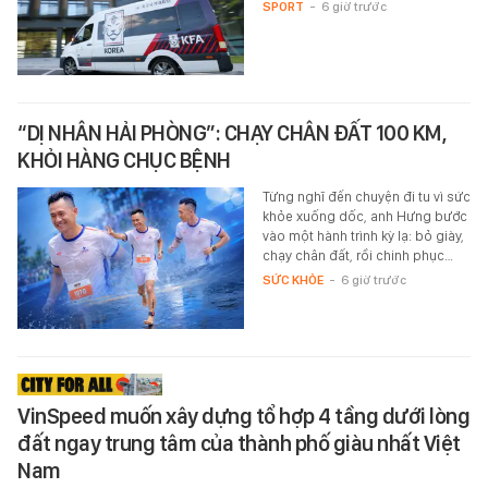
SPORT
-
6 giờ trước
“DỊ NHÂN HẢI PHÒNG”: CHẠY CHÂN ĐẤT 100 KM,
KHỎI HÀNG CHỤC BỆNH
Từng nghĩ đến chuyện đi tu vì sức
khỏe xuống dốc, anh Hưng bước
vào một hành trình kỳ lạ: bỏ giày,
chạy chân đất, rồi chinh phục…
SỨC KHỎE
-
6 giờ trước
VinSpeed muốn xây dựng tổ hợp 4 tầng dưới lòng
đất ngay trung tâm của thành phố giàu nhất Việt
Nam