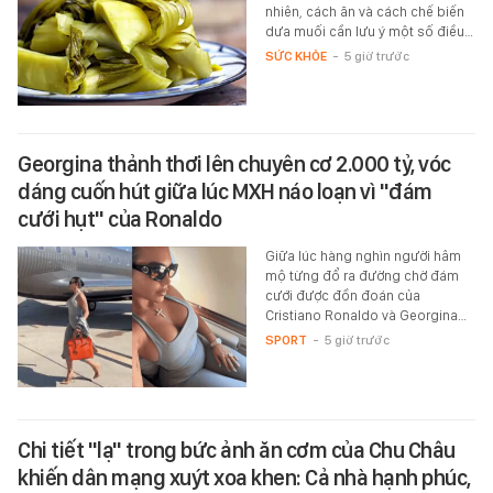
nhiên, cách ăn và cách chế biến
dưa muối cần lưu ý một số điều…
SỨC KHỎE
-
5 giờ trước
Georgina thảnh thơi lên chuyên cơ 2.000 tỷ, vóc
dáng cuốn hút giữa lúc MXH náo loạn vì "đám
cưới hụt" của Ronaldo
Giữa lúc hàng nghìn người hâm
mộ từng đổ ra đường chờ đám
cưới được đồn đoán của
Cristiano Ronaldo và Georgina…
SPORT
-
5 giờ trước
Chi tiết "lạ" trong bức ảnh ăn cơm của Chu Châu
khiến dân mạng xuýt xoa khen: Cả nhà hạnh phúc,