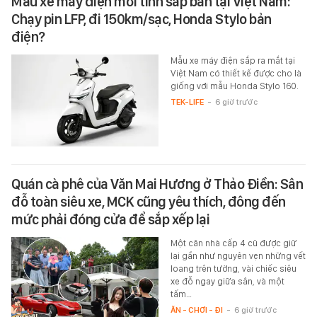
Mẫu xe máy điện mới tinh sắp bán tại Việt Nam:
Chạy pin LFP, đi 150km/sạc, Honda Stylo bản
điện?
Mẫu xe máy điện sắp ra mắt tại
Việt Nam có thiết kế được cho là
giống với mẫu Honda Stylo 160.
TEK-LIFE
-
6 giờ trước
Quán cà phê của Văn Mai Hương ở Thảo Điền: Sân
đỗ toàn siêu xe, MCK cũng yêu thích, đông đến
mức phải đóng cửa để sắp xếp lại
Một căn nhà cấp 4 cũ được giữ
lại gần như nguyên vẹn những vết
loang trên tường, vài chiếc siêu
xe đỗ ngay giữa sân, và một
tấm…
ĂN - CHƠI - ĐI
-
6 giờ trước