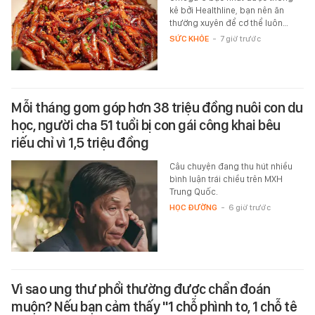
kê bởi Healthline, bạn nên ăn
thường xuyên để cơ thể luôn…
SỨC KHỎE
-
7 giờ trước
Mỗi tháng gom góp hơn 38 triệu đồng nuôi con du
học, người cha 51 tuổi bị con gái công khai bêu
riếu chỉ vì 1,5 triệu đồng
Câu chuyện đang thu hút nhiều
bình luận trái chiều trên MXH
Trung Quốc.
HỌC ĐƯỜNG
-
6 giờ trước
Vì sao ung thư phổi thường được chẩn đoán
muộn? Nếu bạn cảm thấy "1 chỗ phình to, 1 chỗ tê