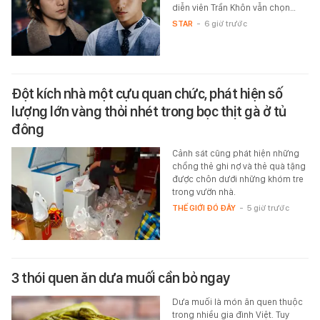
diễn viên Trần Khôn vẫn chọn…
STAR
-
6 giờ trước
Đột kích nhà một cựu quan chức, phát hiện số
lượng lớn vàng thỏi nhét trong bọc thịt gà ở tủ
đông
Cảnh sát cũng phát hiện những
chồng thẻ ghi nợ và thẻ quà tặng
được chôn dưới những khóm tre
trong vườn nhà.
THẾ GIỚI ĐÓ ĐÂY
-
5 giờ trước
3 thói quen ăn dưa muối cần bỏ ngay
Dưa muối là món ăn quen thuộc
trong nhiều gia đình Việt. Tuy