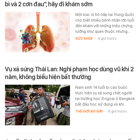
bì và 2 cơn đau", hãy đi khám sớm
Một bác sĩ hô hấp tại Trung Quốc
cho biết nhiều bệnh nhân lớn tuổi
đến khám với những triệu chứng
tưởng như quen thuộc nhưng…
SỨC KHỎE
-
6 giờ trước
Vụ xả súng Thái Lan: Nghi phạm học dùng vũ khí 2
năm, không biểu hiện bất thường
Nam sinh 14 tuổi bị cáo buộc
thực hiện vụ xả súng chết người
tại trường học ở ngoại ô Bangkok
bắt đầu học sử dụng vũ khí…
THẾ GIỚI ĐÓ ĐÂY
-
6 giờ trước