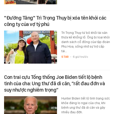
"Đường Tăng" Trì Trọng Thụy bị xóa tên khỏi các
công ty của vợ tỷ phú
Trì Trọng Thụy từ bỏ khối tài sản
thừa kế khổng lồ. Ông bị loại khỏi
danh sách cổ đông của tập đoàn
Phú Hoa, sống nhờ sự trợ cấp
tài…
STAR
-
6 giờ trước
Con trai cựu Tổng thống Joe Biden tiết lộ bệnh
tình của cha: Ung thư đã di căn, “rất đau đớn và
suy nhược nghiêm trọng”
Hunter Biden tiết lộ tình trạng sức
khỏe đáng lo ngại của cha, khi
bệnh ung thư đã di căn và gây
nhiều đau đớn.