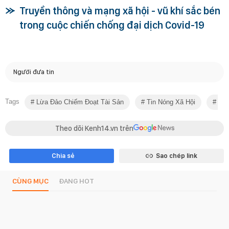
Truyền thông và mạng xã hội - vũ khí sắc bén
trong cuộc chiến chống đại dịch Covid-19
Người đưa tin
Tags
Lừa Đảo Chiếm Đoạt Tài Sản
Tin Nóng Xã Hội
Hàn
Theo dõi Kenh14.vn trên
Chia sẻ
Sao chép link
CÙNG MỤC
ĐANG HOT