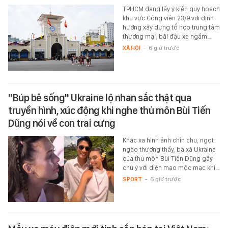
TPHCM đang lấy ý kiến quy hoạch
khu vực Công viên 23/9 với định
hướng xây dựng tổ hợp trung tâm
thương mại, bãi đậu xe ngầm…
XÃ HỘI
-
6 giờ trước
"Búp bê sống" Ukraine lộ nhan sắc thật qua
truyền hình, xúc động khi nghe thủ môn Bùi Tiến
Dũng nói về con trai cưng
Khác xa hình ảnh chỉn chu, ngọt
ngào thường thấy, bà xã Ukraine
của thủ môn Bùi Tiến Dũng gây
chú ý với diện mạo mộc mạc khi…
SPORT
-
6 giờ trước