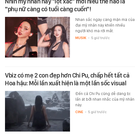
Nhìn mỹ nhân này “lột xác” mới hiểu thế nào là
"phụ nữ càng có tuổi càng cuốn"!
Nhan sắc ngày càng mặn mà của
đại mỹ nhân này khiến nhiều
người khó mà rời mắt.
MUSIK
-
5 giờ trước
Vbiz có mẹ 2 con đẹp hơn Chi Pu, chấp hết tất cả
Hoa hậu: Mỗi lần xuất hiện là một lần sốc visual
Đến cả Chi Pu cũng dễ dàng bị
lấn át bởi nhan nhắc của mỹ nhân
này.
CINE
-
5 giờ trước