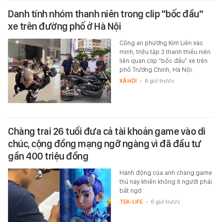
Danh tính nhóm thanh niên trong clip "bốc đầu"
xe trên đường phố ở Hà Nội
Công an phường Kim Liên xác
minh, triệu tập 3 thanh thiếu niên
liên quan clip “bốc đầu” xe trên
phố Trường Chinh, Hà Nội.
XÃ HỘI
-
6 giờ trước
Chàng trai 26 tuổi đưa cả tài khoản game vào di
chúc, cộng đồng mạng ngỡ ngàng vì đã đầu tư
gần 400 triệu đồng
Hành động của anh chàng game
thủ này khiến không ít người phải
bất ngờ.
TEK-LIFE
-
6 giờ trước