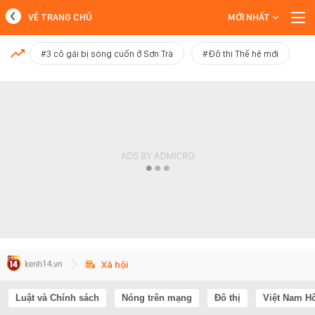
VỀ TRANG CHỦ
MỚI NHẤT
MỚI NHẤT
#3 cô gái bị sóng cuốn ở Sơn Trà
#Đô thị Thế hệ mới
Xem thêm
Xã hội
Luật và Chính sách
Nóng trên mạng
Đô thị
Việt Nam H