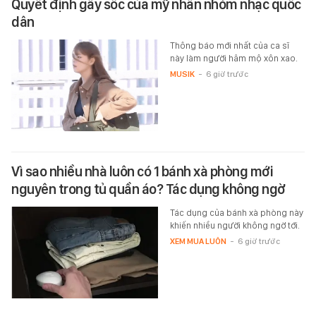
Quyết định gây sốc của mỹ nhân nhóm nhạc quốc
dân
Thông báo mới nhất của ca sĩ
này làm người hâm mộ xôn xao.
MUSIK
-
6 giờ trước
Vì sao nhiều nhà luôn có 1 bánh xà phòng mới
nguyên trong tủ quần áo? Tác dụng không ngờ
Tác dụng của bánh xà phòng này
khiến nhiều người không ngờ tới.
XEM MUA LUÔN
-
6 giờ trước