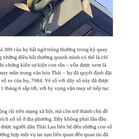
hà 309 của họ bất ngờ trúng thưởng trong kỳ quay
ng những điều bất thường quanh mình có thể là chỉ
khi chứng kiến sự kiện con rắn – vốn được xem là
 may mắn trong văn hóa Thái – họ đã quyết định đặt
 số xe của họ, 7984. Vé số với dãy số này đã được
 tháng 6 sắp tới, với hy vọng vận may sẽ tiếp tục
ộng rãi trên mạng xã hội, mà còn trở thành chủ đề
hích xổ số ở địa phương. Đây không phải lần đầu
g được người dân Thái Lan liên hệ đến những con số
ường hợp một vụ tai nạn liên quan đến quan tài đã