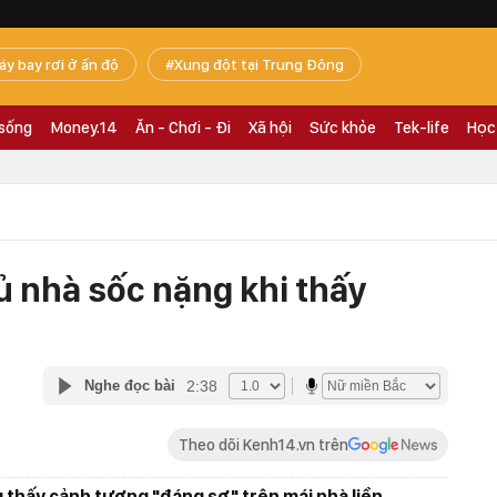
áy bay rơi ở ấn độ
Xung đột tại Trung Đông
 sống
Money.14
Ăn - Chơi - Đi
Xã hội
Sức khỏe
Tek-life
Học
ủ nhà sốc nặng khi thấy
2:38
Nghe đọc bài
Theo dõi Kenh14.vn trên
g thấy cảnh tượng "đáng sợ" trên mái nhà liền