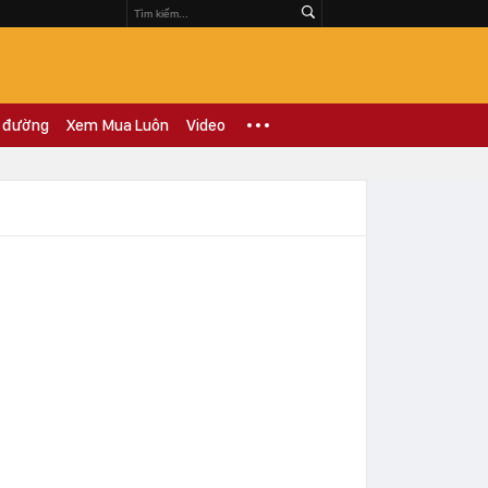
 đường
Xem Mua Luôn
Video