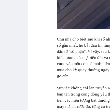
Chủ nhà cho biết sau khi số n
số gần nhất, họ bắt đầu tin rằ
dẫn từ "số phận". Vì vậy, sau 
biểu tượng của sự biến đổi và
cược vào một con số mới: biển
mua cho kỳ quay thưởng ngày 1
gõ cửa.
Sự việc không chỉ lan truyền r
bàn tán trong cộng đồng yêu t
tiên các hiện tượng bất thườn
may mắn. Trước đó, từng có tr