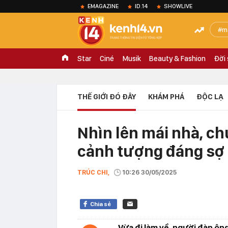
EMAGAZINE
ID.14
SHOWLIVE
m
Star
Ciné
Musik
Beauty & Fashion
Đời
THẾ GIỚI ĐÓ ĐÂY
KHÁM PHÁ
ĐỘC LẠ
Nhìn lên mái nhà, ch
cảnh tượng đáng sợ
TRÚC CHI,
10:26 30/05/2025
Chia sẻ
Vừa đi làm về, người đàn ôn