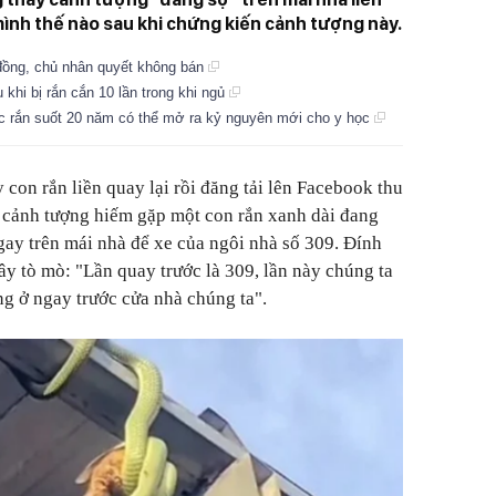
ình thế nào sau khi chứng kiến cảnh tượng này.
 đồng, chủ nhân quyết không bán
 khi bị rắn cắn 10 lần trong khi ngủ
c rắn suốt 20 năm có thể mở ra kỷ nguyên mới cho y học
con rắn liền quay lại rồi đăng tải lên Facebook thu
ip cảnh tượng hiếm gặp một con rắn xanh dài đang
ay trên mái nhà để xe của ngôi nhà số 309. Đính
ây tò mò: "Lần quay trước là 309, lần này chúng ta
g ở ngay trước cửa nhà chúng ta".