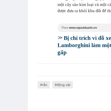
một cây sào kim loại và một cá
được đưa ra khỏi khu đất để th
Theo
www.nguoiduatin.vn
Bị chỉ trích vì đỗ x
Lamborghini làm một
gấp
rắn
động vật