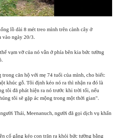
ổng lồ dài 8 mét treo mình trên cành cây ở
n vào ngày 20/3.
 thể vạm vỡ của nó vẫn ở phía bên kia bức tường
ỏ.
 trong căn hộ với mẹ 74 tuổi của mình, cho biết:
một khúc gỗ. Tôi định kéo nó ra thì nhận ra đó là
 tôi đã phát hiện ra nó trước khi trời tối, nếu
húng tôi sẽ gặp ác mộng trong một thời gian".
người Thái, Meenanuch, người đã gọi dịch vụ khẩn
iên cố gắng kéo con trăn ra khỏi bức tường bằng