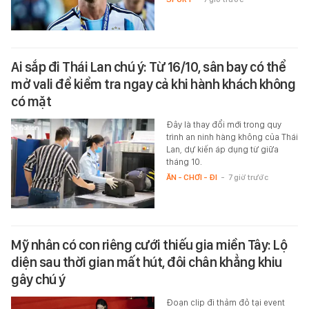
Ai sắp đi Thái Lan chú ý: Từ 16/10, sân bay có thể
mở vali để kiểm tra ngay cả khi hành khách không
có mặt
Đây là thay đổi mới trong quy
trình an ninh hàng không của Thái
Lan, dự kiến áp dụng từ giữa
tháng 10.
ĂN - CHƠI - ĐI
-
7 giờ trước
Mỹ nhân có con riêng cưới thiếu gia miền Tây: Lộ
diện sau thời gian mất hút, đôi chân khẳng khiu
gây chú ý
Đoạn clip đi thảm đỏ tại event