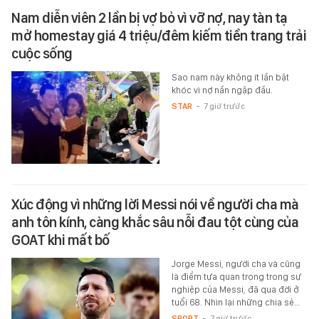
Nam diễn viên 2 lần bị vợ bỏ vì vỡ nợ, nay tàn tạ
mở homestay giá 4 triệu/đêm kiếm tiền trang trải
cuộc sống
Sao nam này không ít lần bật
khóc vì nợ nần ngập đầu.
STAR
-
7 giờ trước
Xúc động vì những lời Messi nói về người cha mà
anh tôn kính, càng khắc sâu nỗi đau tột cùng của
GOAT khi mất bố
Jorge Messi, người cha và cũng
là điểm tựa quan trọng trong sự
nghiệp của Messi, đã qua đời ở
tuổi 68. Nhìn lại những chia sẻ…
SPORT
-
7 giờ trước