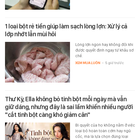
1 loại bột rẻ tiền giúp làm sạch lòng lợn: Xử lý cả
lớp nhớt lẫn mùi hôi
Lòng lợn ngon hay không đôi khi
được quyết định ngay từ khâu sơ
chế.
XEM MUA LUÔN
-
5 giờ trước
Thư Kỳ, Ella không bỏ tinh bột mỗi ngày mà vẫn
giữ dáng, nhưng đây là sai lầm khiến nhiều người
"cắt tinh bột càng khó giảm cân"
Bí quyết của họ không nằm ở việc
loại bỏ hoàn toàn cơm hay ngũ
cốc, mà là lựa chọn đúng loại