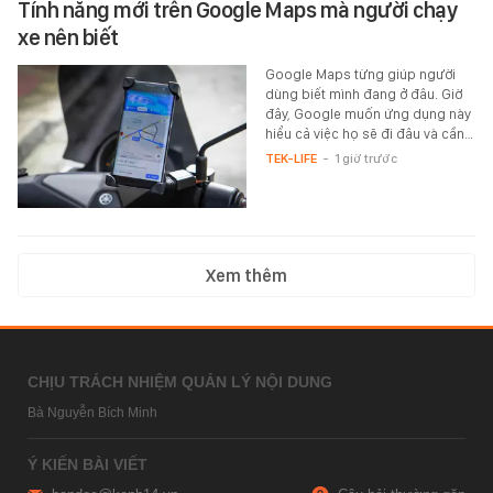
Tính năng mới trên Google Maps mà người chạy
xe nên biết
Google Maps từng giúp người
dùng biết mình đang ở đâu. Giờ
đây, Google muốn ứng dụng này
hiểu cả việc họ sẽ đi đâu và cần…
TEK-LIFE
-
1 giờ trước
Xem thêm
CHỊU TRÁCH NHIỆM QUẢN LÝ NỘI DUNG
Bà Nguyễn Bích Minh
Ý KIẾN BÀI VIẾT