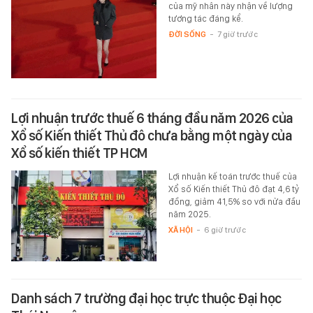
của mỹ nhân này nhận về lượng
tương tác đáng kể.
ĐỜI SỐNG
-
7 giờ trước
Lợi nhuận trước thuế 6 tháng đầu năm 2026 của
Xổ số Kiến thiết Thủ đô chưa bằng một ngày của
Xổ số kiến thiết TP HCM
Lợi nhuận kế toán trước thuế của
Xổ số Kiến thiết Thủ đô đạt 4,6 tỷ
đồng, giảm 41,5% so với nửa đầu
năm 2025.
XÃ HỘI
-
6 giờ trước
Danh sách 7 trường đại học trực thuộc Đại học