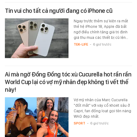
Tin vui cho tất cả người đang có iPhone cũ
Ngay trước thềm sự kiện ra mắt
thế hệ iPhone 18, Apple đã bất
ngờ điều chỉnh tăng giá trị định
giá thu mua các thiết bị cũ lên…
TEK-LIFE
-
6 giờ trước
Ai mà ngờ Đồng Đồng tóc xù Cucurella hot rần rần
World Cup lại có vợ mỹ nhân đẹp không tì vết thế
này!
Vợ mỹ nhân của Marc Cucurella
"đốt mắt" với váy cổ khoét sâu ở
Capri, fan đồng loạt gọi tên nàng
WAG đẹp nhất.
SPORT
-
6 giờ trước