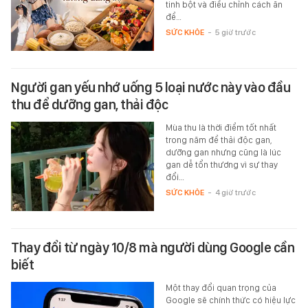
tinh bột và điều chỉnh cách ăn
để…
SỨC KHỎE
-
5 giờ trước
Người gan yếu nhớ uống 5 loại nước này vào đầu
thu để dưỡng gan, thải độc
Mùa thu là thời điểm tốt nhất
trong năm để thải độc gan,
dưỡng gan nhưng cũng là lúc
gan dễ tổn thương vì sự thay
đổi…
SỨC KHỎE
-
4 giờ trước
Thay đổi từ ngày 10/8 mà người dùng Google cần
biết
Một thay đổi quan trọng của
Google sẽ chính thức có hiệu lực