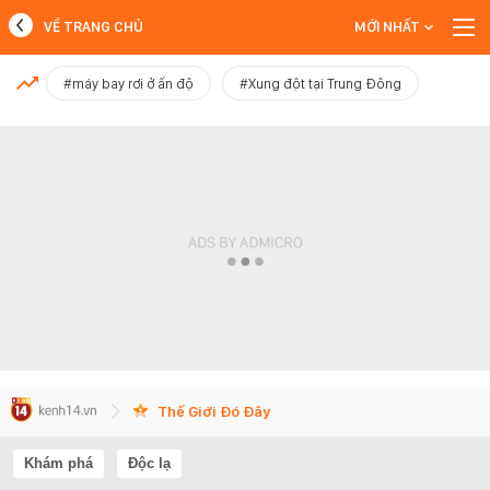
VỀ TRANG CHỦ
MỚI NHẤT
MỚI NHẤT
#máy bay rơi ở ấn độ
#Xung đột tại Trung Đông
Xem thêm
Thế Giới Đó Đây
Khám phá
Độc lạ