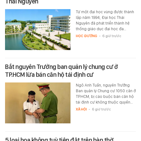
Thái Nguyên
Từ một đại học vùng được thành
lập năm 1994, Đại học Thái
Nguyên đã phát triển thành hệ
thống giáo dục đại học đa…
HỌC ĐƯỜNG
-
6 giờ trước
Bắt nguyên Trưởng ban quản lý chung cư ở
TP.HCM lừa bán căn hộ tái định cư
Ngô Anh Tuấn, nguyên Trưởng
Ban quản lý Chung cư 1050 căn ở
TP.HCM, bị cáo buộc bán căn hộ
tái định cư không thuộc quyền…
XÃ HỘI
-
6 giờ trước
5 loại hoa không tuỳ tiện đặt trên bàn thờ