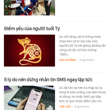
Điểm yếu của người tuổi Tý
Dù nổi tiếng với trí thông minh
nhạy bén và tư duy sắc sảo,
người tuổi Tý nơi giảng đường lẫn
công sở vẫn sở hữu những
"điểm…
HỌC ĐƯỜNG
-
5 giờ trước
5 lý do nên dừng nhắn tin SMS ngay lập tức
Dù đã tồn tại hơn ba thập kỷ và
từng là biểu tượng của điện thoại
di động, tin nhắn SMS giờ đây
bộc lộ quá nhiều điểm yếu chí…
TEK-LIFE
-
5 giờ trước