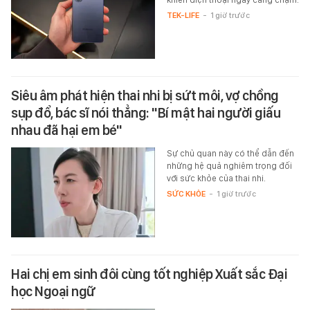
TEK-LIFE
-
1 giờ trước
Siêu âm phát hiện thai nhi bị sứt môi, vợ chồng
sụp đổ, bác sĩ nói thẳng: "Bí mật hai người giấu
nhau đã hại em bé"
Sự chủ quan này có thể dẫn đến
những hệ quả nghiêm trọng đối
với sức khỏe của thai nhi.
SỨC KHỎE
-
1 giờ trước
Hai chị em sinh đôi cùng tốt nghiệp Xuất sắc Đại
học Ngoại ngữ