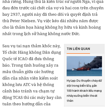
nhà riêng. Hung thủ là kiến trúc sư người Nga, vì quá
đau đớn trước cái chết của vợ và hai con trên chuyến
bay 2937, người này đã theo dõi và quyết định trả
thù Peter Nielsen. Vụ việc kéo dài nhiều năm được
cho là thảm họa hàng không hy hữu và kinh hoàng
nhất trong lịch sử hàng không nước Đức.
Sau vụ tai nạn thảm khốc này,
TIN LIÊN QUAN
Tổ chức Hàng không Dân dụng
Quốc tế ICAO đã đưa thông
báo. Trong tình huống xảy ra
mâu thuẫn giữa các hướng
dẫn của nhân viên kiểm soát
Hy Lạp: Du thuyền cháy dữ
không lưu ATC và hệ thống
dội trong biển lửa, gần
cảnh báo tránh va chạm tự
100 hành khách liều mạng
nhảy xuống biển thoát
động TCAS thì các máy bay cần
thân
tuân theo hướng dẫn của