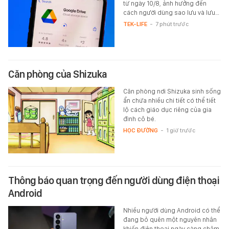
từ ngày 10/8, ảnh hưởng đến
cách người dùng sao lưu và lưu…
TEK-LIFE
-
7 phút trước
Căn phòng của Shizuka
Căn phòng nơi Shizuka sinh sống
ẩn chứa nhiều chi tiết có thể tiết
lộ cách giáo dục riêng của gia
đình cô bé.
HỌC ĐƯỜNG
-
1 giờ trước
Thông báo quan trọng đến người dùng điện thoại
Android
Nhiều người dùng Android có thể
đang bỏ quên một nguyên nhân
khiến điện thoại ngày càng chậm.