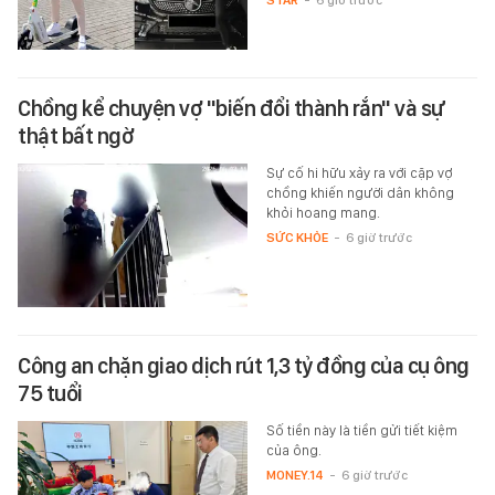
STAR
-
6 giờ trước
Chồng kể chuyện vợ "biến đổi thành rắn" và sự
thật bất ngờ
Sự cố hi hữu xảy ra với cặp vợ
chồng khiến người dân không
khỏi hoang mang.
SỨC KHỎE
-
6 giờ trước
Công an chặn giao dịch rút 1,3 tỷ đồng của cụ ông
75 tuổi
Số tiền này là tiền gửi tiết kiệm
của ông.
MONEY.14
-
6 giờ trước