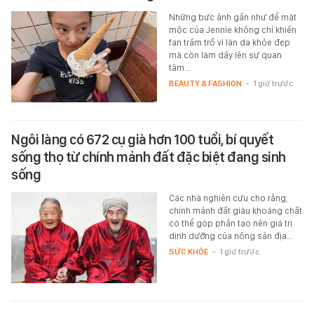
Những bức ảnh gần như để mặt
mộc của Jennie không chỉ khiến
fan trầm trồ vì làn da khỏe đẹp
mà còn làm dấy lên sự quan
tâm…
BEAUTY & FASHION
-
1 giờ trước
Ngôi làng có 672 cụ già hơn 100 tuổi, bí quyết
sống thọ từ chính mảnh đất đặc biệt đang sinh
sống
Các nhà nghiên cứu cho rằng,
chính mảnh đất giàu khoáng chất
có thể góp phần tạo nên giá trị
dinh dưỡng của nông sản địa…
SỨC KHỎE
-
1 giờ trước