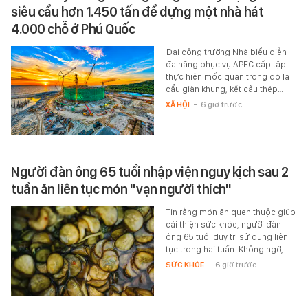
siêu cẩu hơn 1.450 tấn để dựng một nhà hát
4.000 chỗ ở Phú Quốc
Đại công trường Nhà biểu diễn
đa năng phục vụ APEC cấp tập
thực hiện mốc quan trọng đó là
cẩu giàn khung, kết cấu thép…
XÃ HỘI
-
6 giờ trước
Người đàn ông 65 tuổi nhập viện nguy kịch sau 2
tuần ăn liên tục món "vạn người thích"
Tin rằng món ăn quen thuộc giúp
cải thiện sức khỏe, người đàn
ông 65 tuổi duy trì sử dụng liên
tục trong hai tuần. Không ngờ,…
SỨC KHỎE
-
6 giờ trước