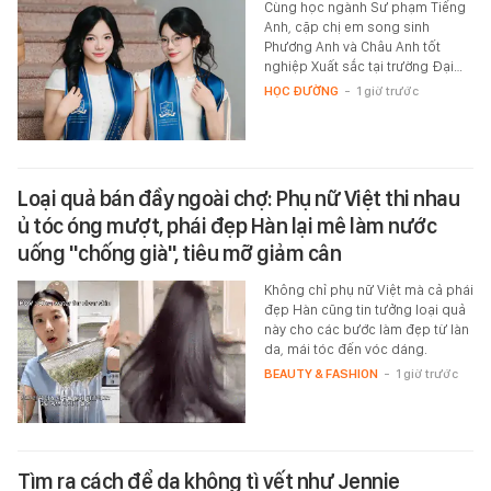
Cùng học ngành Sư phạm Tiếng
Anh, cặp chị em song sinh
Phương Anh và Châu Anh tốt
nghiệp Xuất sắc tại trường Đại…
HỌC ĐƯỜNG
-
1 giờ trước
Loại quả bán đầy ngoài chợ: Phụ nữ Việt thi nhau
ủ tóc óng mượt, phái đẹp Hàn lại mê làm nước
uống "chống già", tiêu mỡ giảm cân
Không chỉ phụ nữ Việt mà cả phái
đẹp Hàn cũng tin tưởng loại quả
này cho các bước làm đẹp từ làn
da, mái tóc đến vóc dáng.
BEAUTY & FASHION
-
1 giờ trước
Tìm ra cách để da không tì vết như Jennie