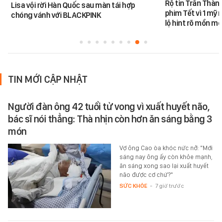
Rộ tin Trấn Thàn
Lisa vội rời Hàn Quốc sau màn tái hợp
phim Tết vì 1 mỹ 
chóng vánh với BLACKPINK
lộ hint rõ mồn mộ
TIN MỚI CẬP NHẬT
Người đàn ông 42 tuổi tử vong vì xuất huyết não,
bác sĩ nói thẳng: Thà nhịn còn hơn ăn sáng bằng 3
món
Vợ ông Cao òa khóc nức nở: "Mới
sáng nay ông ấy còn khỏe mạnh,
ăn sáng xong sao lại xuất huyết
não được cơ chứ?"
SỨC KHỎE
-
7 giờ trước