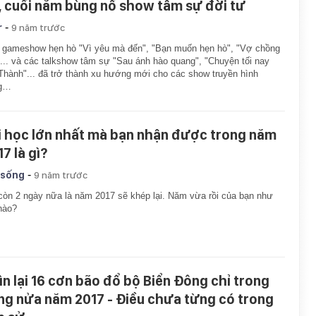
, cuối năm bùng nổ show tâm sự đời tư
-
r
9 năm trước
 gameshow hẹn hò "Vì yêu mà đến", "Bạn muốn hẹn hò", "Vợ chồng
... và các talkshow tâm sự "Sau ánh hào quang", "Chuyện tối nay
Thành"... đã trở thành xu hướng mới cho các show truyền hình
ng…
i học lớn nhất mà bạn nhận được trong năm
7 là gì?
-
 sống
9 năm trước
còn 2 ngày nữa là năm 2017 sẽ khép lại. Năm vừa rồi của bạn như
nào?
ìn lại 16 cơn bão đổ bộ Biển Đông chỉ trong
ng nửa năm 2017 - Điều chưa từng có trong