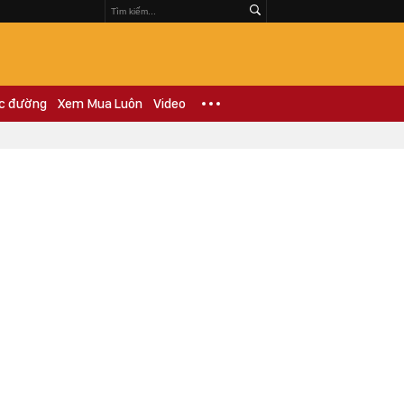
c đường
Xem Mua Luôn
Video