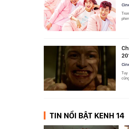
Cin
Tron
phim
Ch
20
Cin
Tuy 
cũng
TIN NỔI BẬT KENH 14