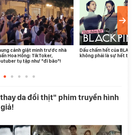
ung cảnh giật mình trước nhà
Dấu chấm hết của BLAC
ấn Hoa Hồng: TikToker,
không phải là sự hết thời
utuber tụ tập như "đi bão"!
thay da đổi thịt" phim truyền hình
giả!