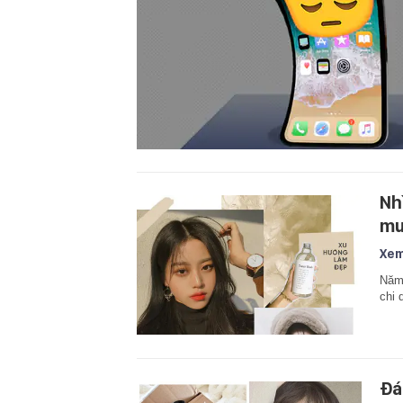
Nh
mư
Xem
Năm 
chi 
Đá