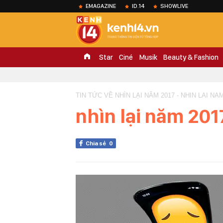
EMAGAZINE
ID.14
SHOWLIVE
Star
Ciné
Musik
Beauty & Fashion
TIN TỨC VỀ NHÌN LẠI NĂM 2017 - NHIN LAI NA
nhìn lại năm 201
Chia sẻ
0