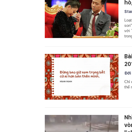
hò
Sta
Loạt
son"
với 
tro
Bà
201
Đời
Chỉ 
thế 
Nh
vò