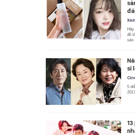
sả
đá
Xem
Hãy 
đồ l
sản
Nă
sĩ 
Cin
5 di
2017
13
nh