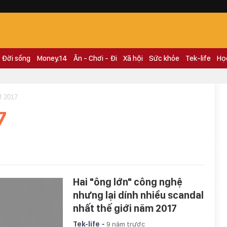
Đời sống
Money.14
Ăn - Chơi - Đi
Xã hội
Sức khỏe
Tek-life
Họ
M 2017
7
Hai "ông lớn" công nghệ
nhưng lại dính nhiều scandal
nhất thế giới năm 2017
-
Tek-life
9 năm trước