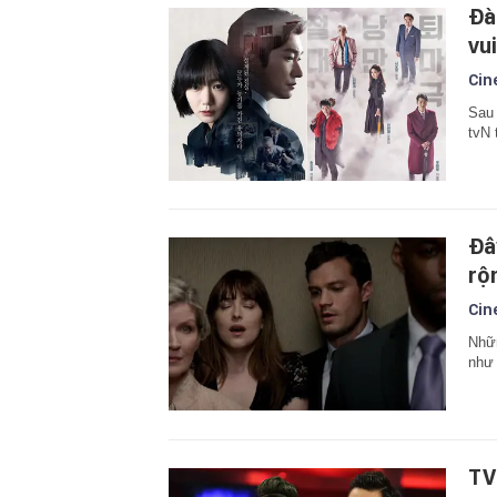
Đà
vu
Cin
Sau 
tvN 
Đâ
rộ
Cin
Nhữn
như 
TV