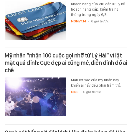
Khách hàng của VIB cần lưu ý kế
hoạch nâng cấp, kiểm tra hệ
thống trong ngày 6/8.
MONEY.14
-
6 giờ trước
Mỹ nhân “nhận 100 cuộc gọi nhỡ từ Lý Hải” vì lật
mặt quá đỉnh: Cực đẹp ai cũng mê, diễn đỉnh đố ai
chê
Màn lột xác của mỹ nhân này
khiến ai nấy đều phải trầm trồ.
CINE
-
6 giờ trước