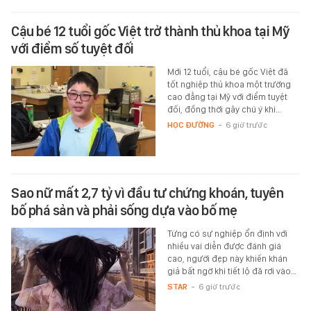
Cậu bé 12 tuổi gốc Việt trở thành thủ khoa tại Mỹ
với điểm số tuyệt đối
Mới 12 tuổi, cậu bé gốc Việt đã
tốt nghiệp thủ khoa một trường
cao đẳng tại Mỹ với điểm tuyệt
đối, đồng thời gây chú ý khi…
HỌC ĐƯỜNG
-
6 giờ trước
Sao nữ mất 2,7 tỷ vì đầu tư chứng khoán, tuyên
bố phá sản và phải sống dựa vào bố mẹ
Từng có sự nghiệp ổn định với
nhiều vai diễn được đánh giá
cao, người đẹp này khiến khán
giả bất ngờ khi tiết lộ đã rơi vào…
STAR
-
6 giờ trước