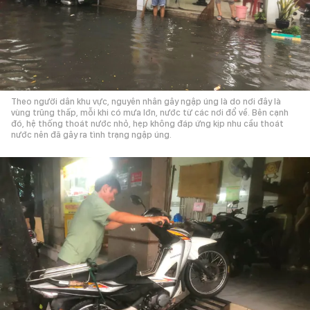
Theo người dân khu vực, nguyên nhân gây ngập úng là do nơi đây là
vùng trũng thấp, mỗi khi có mưa lớn, nước từ các nơi đổ về. Bên cạnh
đó, hệ thống thoát nước nhỏ, hẹp không đáp ứng kịp nhu cầu thoát
nước nên đã gây ra tình trạng ngập úng.