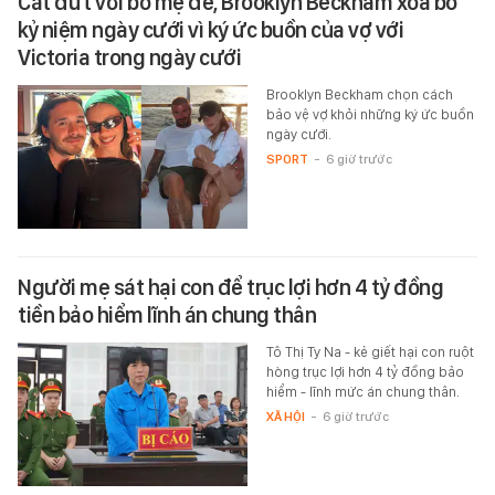
Cắt đứt với bố mẹ đẻ, Brooklyn Beckham xóa bỏ
kỷ niệm ngày cưới vì ký ức buồn của vợ với
Victoria trong ngày cưới
Brooklyn Beckham chọn cách
bảo vệ vợ khỏi những ký ức buồn
ngày cưới.
SPORT
-
6 giờ trước
Người mẹ sát hại con để trục lợi hơn 4 tỷ đồng
tiền bảo hiểm lĩnh án chung thân
Tô Thị Ty Na - kẻ giết hại con ruột
hòng trục lợi hơn 4 tỷ đồng bảo
hiểm - lĩnh mức án chung thân.
XÃ HỘI
-
6 giờ trước