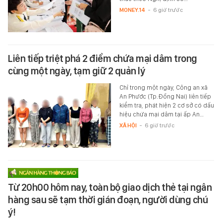
MONEY.14
-
6 giờ trước
Liên tiếp triệt phá 2 điểm chứa mại dâm trong
cùng một ngày, tạm giữ 2 quản lý
Chỉ trong một ngày, Công an xã
An Phước (Tp.Đồng Nai) liên tiếp
kiểm tra, phát hiện 2 cơ sở có dấu
hiệu chứa mại dâm tại ấp An…
XÃ HỘI
-
6 giờ trước
Từ 20h00 hôm nay, toàn bộ giao dịch thẻ tại ngân
hàng sau sẽ tạm thời gián đoạn, người dùng chú
ý!