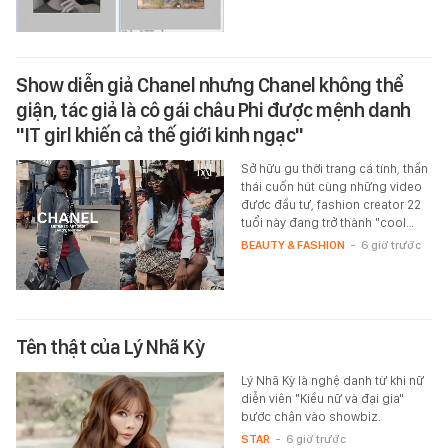
Show diễn giả Chanel nhưng Chanel không thể
giận, tác giả là cô gái châu Phi được mệnh danh
"IT girl khiến cả thế giới kinh ngạc"
Sở hữu gu thời trang cá tính, thần
thái cuốn hút cùng những video
được đầu tư, fashion creator 22
tuổi này đang trở thành "cool…
BEAUTY & FASHION
-
6 giờ trước
Tên thật của Lý Nhã Kỳ
Lý Nhã Kỳ là nghệ danh từ khi nữ
diễn viên "Kiều nữ và đại gia"
bước chân vào showbiz.
STAR
-
6 giờ trước