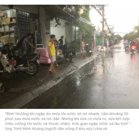
"Bình thường khi ngập do mưa thì nước sẽ rút nhanh, tầm khoảng 30
phút sau mưa nước sẽ rút dần. Nhưng khi vừa có mưa to, vừa kết hợp
triều cường thì nước sẽ thoát chậm, thời gian ngập nước sẽ lâu hơn" -
ông Trịnh Minh Hoàng (người dân sống ở khu vực) chia sẻ.