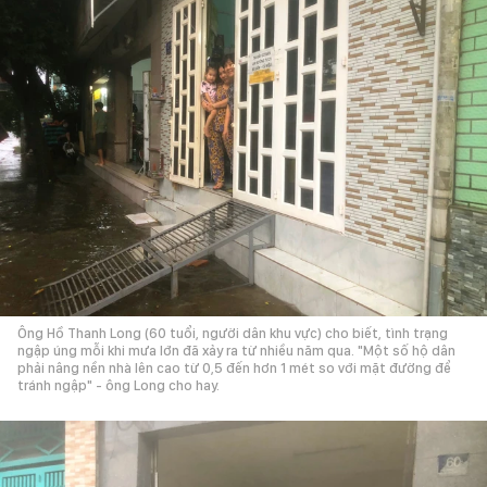
Ông Hồ Thanh Long (60 tuổi, người dân khu vực) cho biết, tình trạng
ngập úng mỗi khi mưa lớn đã xảy ra từ nhiều năm qua. "Một số hộ dân
phải nâng nền nhà lên cao từ 0,5 đến hơn 1 mét so với mặt đường để
tránh ngập" - ông Long cho hay.