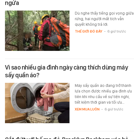
ngửa
Dù nghe thấy tiếng gọi vọng giữa
rừng, hai người mất tích vẫn
quyết không trả lời.
THẾ GIỚI ĐÓ ĐÂY
-
6 giờ trước
Vì sao nhiều gia đình ngày càng thích dùng máy
sấy quần áo?
Máy sấy quần áo đang trở thành
lựa chọn được nhiều gia đình ưu
tiên khi nhu cầu về sự tiện nghi,
tiết kiệm thời gian và tối ưu…
XEM MUA LUÔN
-
6 giờ trước