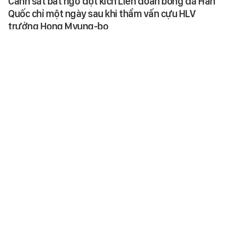
Cảnh sát bất ngờ đột kích Liên đoàn bóng đá Hàn
Quốc chỉ một ngày sau khi thẩm vấn cựu HLV
trưởng Hong Myung-bo
Chỉ một ngày sau khi triệu tập
HLV Hong Myung-bo để lấy lời
khai, cảnh sát Hàn Quốc đã bất
ngờ khám xét hai trụ sở của Liên…
SPORT
-
6 giờ trước
Nam thần điện ảnh Việt bị chê mất vẻ nam tính
Dù làm mới hình ảnh nhưng kiểu
tóc mới bị cho là không phù hợp
với visual của mỹ nam này.
BEAUTY & FASHION
-
6 giờ trước