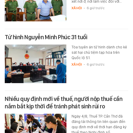
xét nơi ở, nơi làm việc đối với…
XÃ HỘI
-
6 giờ trước
Tử hình Nguyễn Minh Phúc 31 tuổi
Tòa tuyên án tử hình dành cho kẻ
sát hại chủ tiệm tạp hóa trên
Quốc lộ 51.
XÃ HỘI
-
6 giờ trước
Nhiều quy định mới về thuế, người nộp thuế cần
nắm bắt kịp thời để tránh phát sinh rủi ro
Ngày 4/8, Thuế TP. Cần Thơ đã
đăng tải thông tin liên quan đến
quy định mới về thời hạn đăng ký
thuế theo Nghị định số…