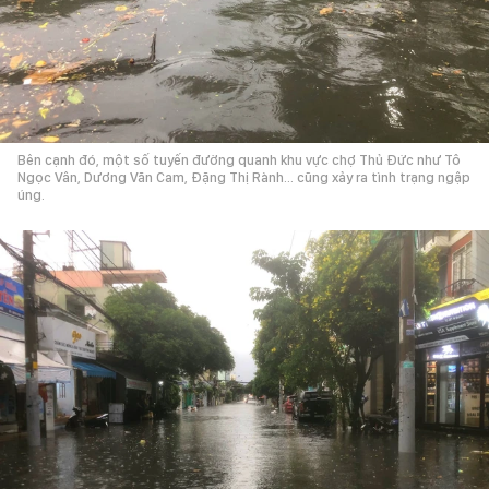
Bên cạnh đó, một số tuyến đường quanh khu vực chợ Thủ Đức như Tô
Ngọc Vân, Dương Văn Cam, Đặng Thị Rành... cũng xảy ra tình trạng ngập
úng.