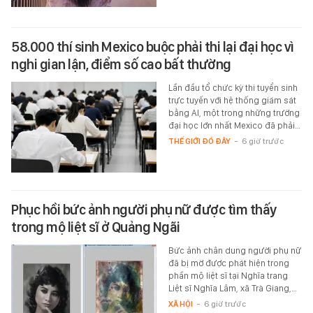
58.000 thí sinh Mexico buộc phải thi lại đại học vì
nghi gian lận, điểm số cao bất thường
Lần đầu tổ chức kỳ thi tuyển sinh
trực tuyến với hệ thống giám sát
bằng AI, một trong những trường
đại học lớn nhất Mexico đã phải…
THẾ GIỚI ĐÓ ĐÂY
-
6 giờ trước
Phục hồi bức ảnh người phụ nữ được tìm thấy
trong mộ liệt sĩ ở Quảng Ngãi
Bức ảnh chân dung người phụ nữ
đã bị mờ được phát hiện trong
phần mộ liệt sĩ tại Nghĩa trang
Liệt sĩ Nghĩa Lâm, xã Trà Giang,…
XÃ HỘI
-
6 giờ trước