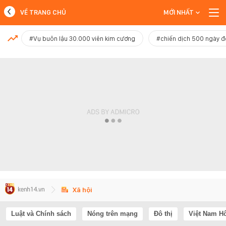
VỀ TRANG CHỦ
MỚI NHẤT
MỚI NHẤT
#Vụ buôn lậu 30.000 viên kim cương
#chiến dịch 500 ngày 
Xem thêm
Xã hội
Luật và Chính sách
Nóng trên mạng
Đô thị
Việt Nam H