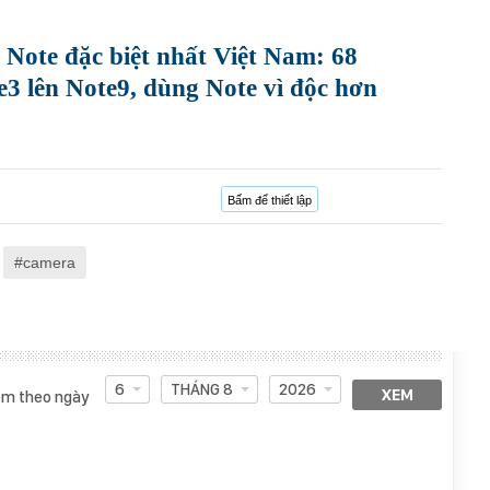
Note đặc biệt nhất Việt Nam: 68
e3 lên Note9, dùng Note vì độc hơn
Bấm để thiết lập
camera
6
THÁNG 8
2026
XEM
m theo ngày