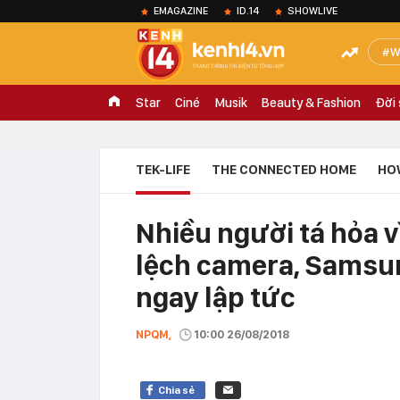
EMAGAZINE
ID.14
SHOWLIVE
W
Star
Ciné
Musik
Beauty & Fashion
Đời
TEK-LIFE
THE CONNECTED HOME
HO
Nhiều người tá hỏa v
lệch camera, Samsun
ngay lập tức
NPQM,
10:00 26/08/2018
Chia sẻ