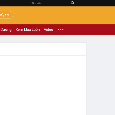
iấy tờ
 đường
Xem Mua Luôn
Video