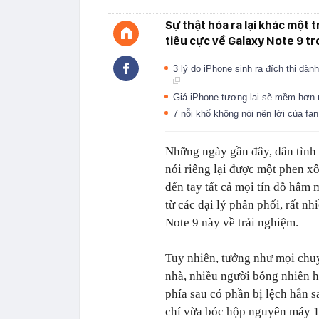
Sự thật hóa ra lại khác một 
tiêu cực về Galaxy Note 9 tr
3 lý do iPhone sinh ra đích thị dàn
Giá iPhone tương lai sẽ mềm hơn 
7 nỗi khổ không nói nên lời của fa
Những ngày gần đây, dân tình 
nói riêng lại được một phen x
đến tay tất cả mọi tín đồ hâm 
từ các đại lý phân phối, rất n
Note 9 này về trải nghiệm.
Tuy nhiên, tưởng như mọi chuy
nhà, nhiều người bỗng nhiên 
phía sau có phần bị lệch hẳn 
chí vừa bóc hộp nguyên máy 10