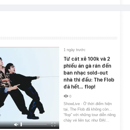
1 ngày trước
Từ cát xê 100k và 2
phiếu ăn gà rán đến
ban nhạc sold-out
nhà thi đấu: The Flob
đã hết… flop!
0
ShowLive · Ở thời điểm hiện
tại, The Flob đã không còn…
“flop” với những tour diễn riêng
cháy vé liên tục như ĐẠI…