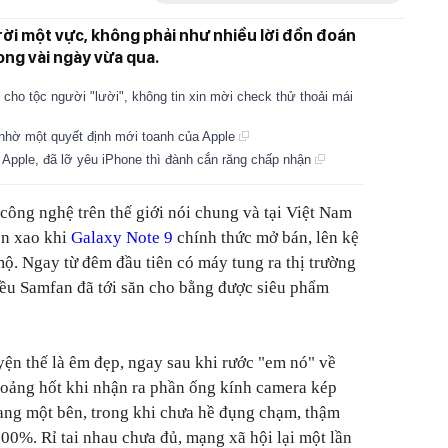
trời một vực, không phải như nhiều lời đồn đoán
ong vài ngày vừa qua.
h cho tộc người "lười", không tin xin mời check thử thoải mái
nhờ một quyết định mới toanh của Apple
n Apple, đã lỡ yêu iPhone thì đành cắn răng chấp nhận
công nghệ trên thế giới nói chung và tại Việt Nam
ôn xao khi
Galaxy Note 9
chính thức mở bán, lên kệ
mộ. Ngay từ đêm đầu tiên có máy tung ra thị trường
hiều Samfan đã tới săn cho bằng được siêu phẩm
ện thế là êm đẹp, ngay sau khi rước "em nó" về
hoảng hốt khi nhận ra phần ống kính camera kép
sang một bên, trong khi chưa hề đụng chạm, thậm
0%. Rỉ tai nhau chưa đủ, mạng xã hội lại một lần