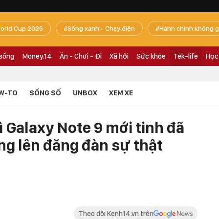
orld Cup 2026
Sống xanh - Chạy điện
Hành chính không g
 sống
Money.14
Ăn - Chơi - Đi
Xã hội
Sức khỏe
Tek-life
Học
W-TO
SỐNG SỐ
UNBOX
XEM XE
ì Galaxy Note 9 mới tinh đã
g lên đăng đàn sự thật
Theo dõi Kenh14.vn trên