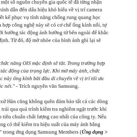
 một số nguồn chuyên gia quốc tế đã từng nhận
hính dẫn đến dấu hiệu khó hiểu về vị trí camera
iết kế phục vụ tính năng chống rung quang học
 hợp công nghệ này sẽ có cơ chế ống kính nổi, tự
ới hướng tác động ảnh hưởng từ bên ngoài để khắc
định. Từ đó, độ mờ nhòe của hình ảnh ghi lại sẽ
chức năng OIS mặc định sẽ tắt. Trong trường hợp
o tác động của trọng lực. Khi mở máy ảnh, chức
c này ống kính bắt đầu di chuyển về vị trí tối ưu
c nét."
- Trích nguyên văn Samsung.
 xứ Hàn cũng không quên đảm bảo tất cả các dòng
trải qua quá trình kiểm tra nghiêm ngặt trước khi
o tiêu chuẩn chất lượng cao nhất của công ty. Nếu
ng có thể kiểm tra hiệu suất của máy ảnh bằng
g” trong ứng dụng Samsung Members (
Ứng dụng >