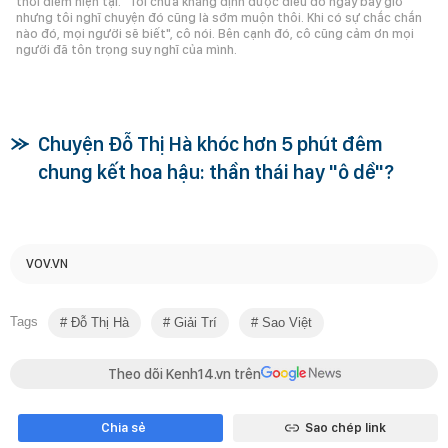
thời điểm hiện tại. "Tôi chưa khẳng định được điều đó ngay bây giờ
nhưng tôi nghĩ chuyện đó cũng là sớm muộn thôi. Khi có sự chắc chắn
nào đó, mọi người sẽ biết", cô nói. Bên cạnh đó, cô cũng cảm ơn mọi
người đã tôn trọng suy nghĩ của mình.
Chuyện Đỗ Thị Hà khóc hơn 5 phút đêm
chung kết hoa hậu: thần thái hay "ô dề"?
VOV.VN
Tags
Đỗ Thị Hà
Giải Trí
Sao Việt
Theo dõi Kenh14.vn trên
Chia sẻ
Sao chép link