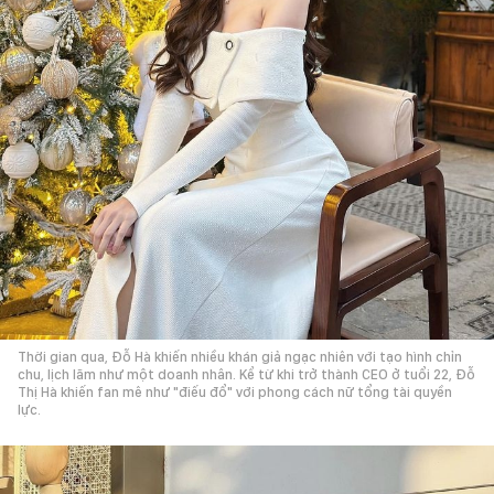
Thời gian qua, Đỗ Hà khiến nhiều khán giả ngạc nhiên với tạo hình chỉn
chu, lịch lãm như một doanh nhân. Kể từ khi trở thành CEO ở tuổi 22, Đỗ
Thị Hà khiến fan mê như "
điếu đổ" với phong cách nữ tổng tài quyền
lực.