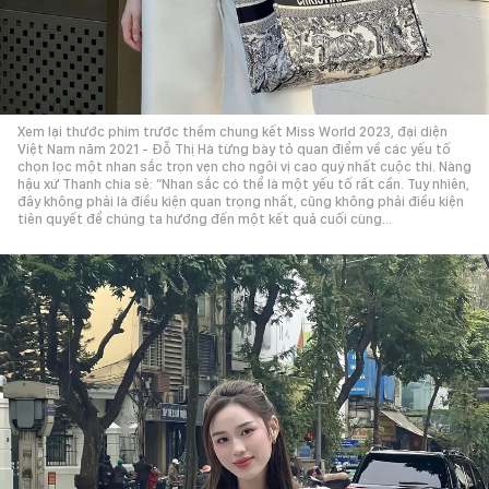
Xem lại thước phim trước thềm chung kết Miss World 2023, đại diện
Việt Nam năm 2021 - Đỗ Thị Hà từng bày tỏ quan điểm về các yếu tố
chọn lọc một nhan sắc trọn vẹn cho ngôi vị cao quý nhất cuộc thi. Nàng
hậu xứ Thanh chia sẻ: “Nhan sắc có thể là một yếu tố rất cần. Tuy nhiên,
đây không phải là điều kiện quan trọng nhất, cũng không phải điều kiện
tiên quyết để chúng ta hướng đến một kết quả cuối cùng...