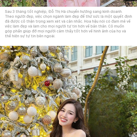
Sau 3 tháng tốt nghiệp, Đỗ Thị Hà chuyển hướng sang kinh doanh.
Theo người đẹp, việc chọn ngành làm đẹp để thử sức là một quyết định
đã được cô thận trọng xem xét và cân nhắc. Hoa hậu nói có đam mê về
việc làm đẹp và làm cho mọi người tự tin hơn về bản thân. Cô muốn
góp phần giúp đỡ mọi người cảm thấy tốt hơn về hình ảnh của họ và
thể hiện sự tự tin bên ngoài.