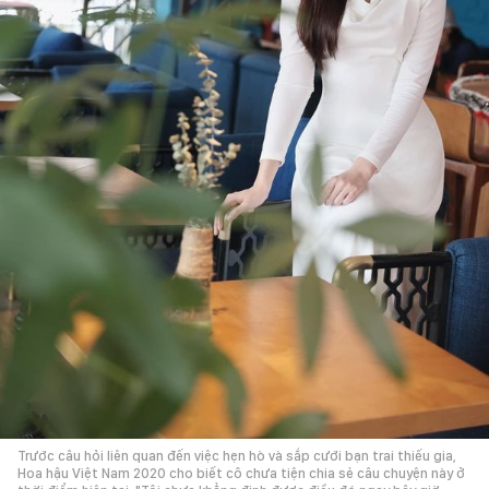
Trước câu hỏi liên quan đến việc hẹn hò và sắp cưới bạn trai thiếu gia,
Hoa hậu Việt Nam 2020 cho biết cô chưa tiện chia sẻ câu chuyện này ở