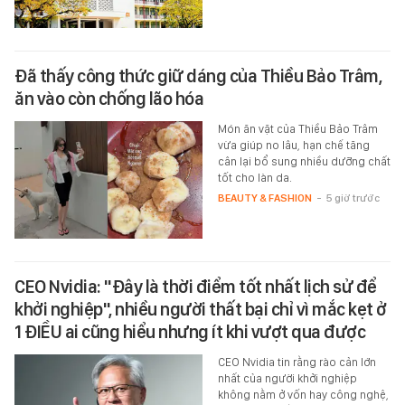
Đã thấy công thức giữ dáng của Thiều Bảo Trâm,
ăn vào còn chống lão hóa
Món ăn vặt của Thiều Bảo Trâm
vừa giúp no lâu, hạn chế tăng
cân lại bổ sung nhiều dưỡng chất
tốt cho làn da.
BEAUTY & FASHION
-
5 giờ trước
CEO Nvidia: "Đây là thời điểm tốt nhất lịch sử để
khởi nghiệp", nhiều người thất bại chỉ vì mắc kẹt ở
1 ĐIỀU ai cũng hiểu nhưng ít khi vượt qua được
CEO Nvidia tin rằng rào cản lớn
nhất của người khởi nghiệp
không nằm ở vốn hay công nghệ,