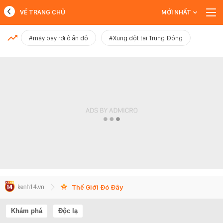
VỀ TRANG CHỦ
MỚI NHẤT
MỚI NHẤT
#máy bay rơi ở ấn độ
#Xung đột tại Trung Đông
Xem thêm
Thế Giới Đó Đây
Khám phá
Độc lạ