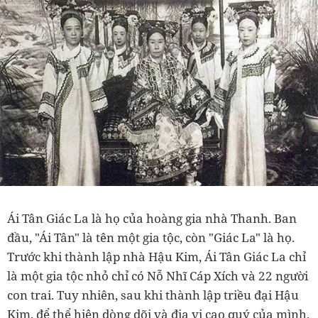
Ái Tân Giác La là họ của hoàng gia nhà Thanh. Ban
đầu, "Ái Tân" là tên một gia tộc, còn "Giác La" là họ.
Trước khi thành lập nhà Hậu Kim, Ái Tân Giác La chỉ
là một gia tộc nhỏ chỉ có Nỗ Nhĩ Cáp Xích và 22 người
con trai. Tuy nhiên, sau khi thành lập triều đại Hậu
Kim, để thể hiện dòng dõi và địa vị cao quý của mình,