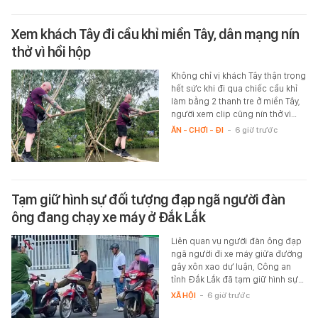
Xem khách Tây đi cầu khỉ miền Tây, dân mạng nín
thở vì hồi hộp
Không chỉ vị khách Tây thận trọng
hết sức khi đi qua chiếc cầu khỉ
làm bằng 2 thanh tre ở miền Tây,
người xem clip cũng nín thở vì…
ĂN - CHƠI - ĐI
-
6 giờ trước
Tạm giữ hình sự đối tượng đạp ngã người đàn
ông đang chạy xe máy ở Đắk Lắk
Liên quan vụ người đàn ông đạp
ngã người đi xe máy giữa đường
gây xôn xao dư luận, Công an
tỉnh Đắk Lắk đã tạm giữ hình sự…
XÃ HỘI
-
6 giờ trước