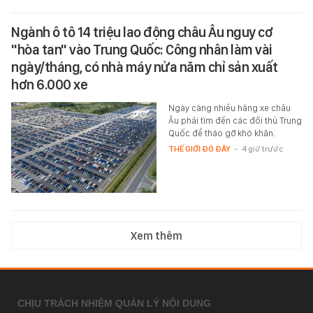
Ngành ô tô 14 triệu lao động châu Âu nguy cơ
"hòa tan" vào Trung Quốc: Công nhân làm vài
ngày/tháng, có nhà máy nửa năm chỉ sản xuất
hơn 6.000 xe
Ngày càng nhiều hãng xe châu
Âu phải tìm đến các đối thủ Trung
Quốc để tháo gỡ khó khăn.
THẾ GIỚI ĐÓ ĐÂY
-
4 giờ trước
Xem thêm
CHỊU TRÁCH NHIỆM QUẢN LÝ NỘI DUNG