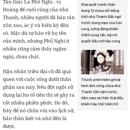
Tân Giác La Phổ Nghi - vị
Khai quật tranh chân
Hoàng đế cuối cùng của nhà
dung 12 vị vua nổi tiếng
Thanh, nhiều người đã bàn tán
thời nhà Thanh: Bất ngờ
trước dung mạo của Càn
xôn xao, ác ý và hiếu kỳ đều
Long, xứng đáng khiến
có. Mặc dù tự hào về họ tên
3000 cung tần, mỹ nữ
của mình, nhưng Phổ Nghi ít
quyết đấu nơi hậu cung
nhiều cũng cảm thấy ngậm
ngùi, chua chát.
Hậu nhân triều đại cũ đã quá
quen với cuộc sống dưới thân
Thước phim hiếm ghi lại
hình ảnh công chúa nhà
phận sau này. Nếu đột ngột sử
Thanh 100 năm trước,
dụng lại họ tổ tiên thì sẽ gây ra
diện mạo và thần thái đều
rất nhiều phiền phức. Do đó,
khiến hậu thế trầm trồ
hãy để nó chôn vùi vào lịch sử,
bản thân biết và nhớ đến là
được.