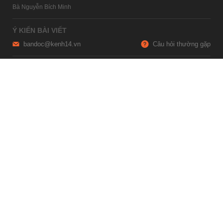
Bà Nguyễn Bích Minh
Ý KIẾN BÀI VIẾT
bandoc@kenh14.vn
Câu hỏi thường gặp
HỢP TÁC NỘI DUNG
marketing@kenh14.vn
024 7309 5555
HỖ TRỢ QUẢNG CÁO
giaitrixahoi@admicro.vn
02473007108
TRỤ SỞ HÀ NỘI
Tầng 21, Tòa nhà Center Building, Hapulico Complex, Số 01, phố
Nguyễn Huy Tưởng, phường Thanh Xuân, thành phố Hà Nội
TRỤ SỞ TP.HỒ CHÍ MINH