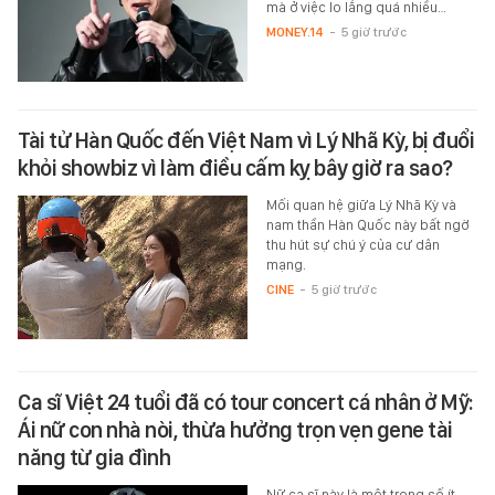
mà ở việc lo lắng quá nhiều…
MONEY.14
-
5 giờ trước
Tài tử Hàn Quốc đến Việt Nam vì Lý Nhã Kỳ, bị đuổi
khỏi showbiz vì làm điều cấm kỵ bây giờ ra sao?
Mối quan hệ giữa Lý Nhã Kỳ và
nam thần Hàn Quốc này bất ngờ
thu hút sự chú ý của cư dân
mạng.
CINE
-
5 giờ trước
Ca sĩ Việt 24 tuổi đã có tour concert cá nhân ở Mỹ:
Ái nữ con nhà nòi, thừa hưởng trọn vẹn gene tài
năng từ gia đình
Nữ ca sĩ này là một trong số ít