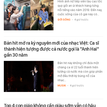
Hình ảnh nữ tiếp viên tàu cao tốc
quỳ gối an ủi khách hàng từng
nổi tiếng vào năm 2019. Đến nay,
cuộc sống của cô gái này có…
ĐỜI SỐNG
-
4 giờ trước
Bản hit mở ra kỷ nguyên mới của nhạc Việt: Ca sĩ
thành hiện tượng được cả nước gọi là "Anh Hai"
gần 30 năm
Bản hit này không chỉ đưa một
chàng ca sĩ 22 tuổi thành hiện
tượng cả nước mà còn góp phần
mở đầu thời kỳ bùng nổ của
nhạc…
MUSIK
-
4 giờ trước
Top 4 con giáp không cần giàu sớm vẫn có hậu