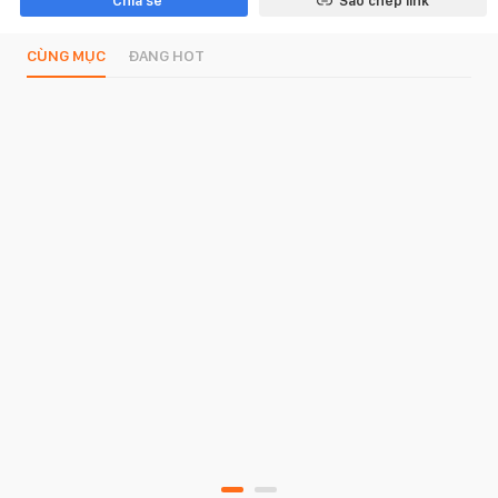
Chia sẻ
Sao chép link
CÙNG MỤC
ĐANG HOT