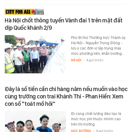
Hà Nội chốt thông tuyến Vành đai 1 trên mặt đất
dịp Quốc khánh 2/9
Phó Bí thư Thường trực Thành ủy
Hà Nội - Nguyễn Trọng Đông -
lưu ý các đơn vị tập trung máy
móc phương tiện, khẩn trương…
XÃ HỘI
-
4 giờ trước
Đây là số tiền cần chi hàng năm nếu muốn vào học
cùng trường con trai Khánh Thi - Phan Hiển: Xem
con số "toát mồ hôi"
Đi cùng chất lượng đào tạo là
mức học phí thuộc nhóm cao
trên thị trường.
HỌC ĐƯỜNG
-
4 giờ trước