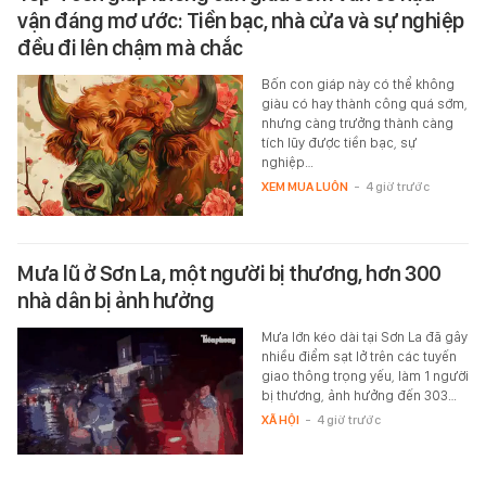
vận đáng mơ ước: Tiền bạc, nhà cửa và sự nghiệp
đều đi lên chậm mà chắc
Bốn con giáp này có thể không
giàu có hay thành công quá sớm,
nhưng càng trưởng thành càng
tích lũy được tiền bạc, sự
nghiệp…
XEM MUA LUÔN
-
4 giờ trước
Mưa lũ ở Sơn La, một người bị thương, hơn 300
nhà dân bị ảnh hưởng
Mưa lớn kéo dài tại Sơn La đã gây
nhiều điểm sạt lở trên các tuyến
giao thông trọng yếu, làm 1 người
bị thương, ảnh hưởng đến 303…
XÃ HỘI
-
4 giờ trước