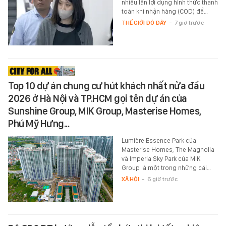
nhiều lần lợi dụng hình thức thanh
toán khi nhận hàng (COD) để…
THẾ GIỚI ĐÓ ĐÂY
-
7 giờ trước
Top 10 dự án chung cư hút khách nhất nửa đầu
2026 ở Hà Nội và TP.HCM gọi tên dự án của
Sunshine Group, MIK Group, Masterise Homes,
Phú Mỹ Hưng...
Lumière Essence Park của
Masterise Homes, The Magnolia
và Imperia Sky Park của MIK
Group là một trong những cái…
XÃ HỘI
-
6 giờ trước