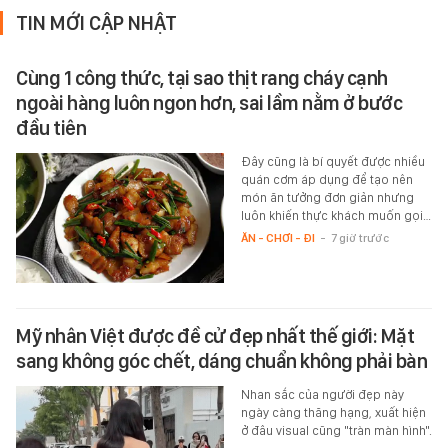
TIN MỚI CẬP NHẬT
Cùng 1 công thức, tại sao thịt rang cháy cạnh
ngoài hàng luôn ngon hơn, sai lầm nằm ở bước
đầu tiên
Đây cũng là bí quyết được nhiều
quán cơm áp dụng để tạo nên
món ăn tưởng đơn giản nhưng
luôn khiến thực khách muốn gọi…
ĂN - CHƠI - ĐI
-
7 giờ trước
Mỹ nhân Việt được đề cử đẹp nhất thế giới: Mặt
sang không góc chết, dáng chuẩn không phải bàn
Nhan sắc của người đẹp này
ngày càng thăng hạng, xuất hiện
ở đâu visual cũng "tràn màn hình".