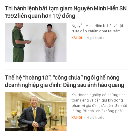
Thi hành lệnh bắt tạm giam Nguyễn Minh Hiền SN
1992 liên quan hơn 1 tỷ đồng
Nguyễn Minh Hiền bị bắt về tội
"Lừa đảo chiếm đoạt tài sản".
XÃ HỘI
-
4 giờ trước
Thế hệ “hoàng tử”, “công chúa” ngồi ghế nóng
doanh nghiệp gia đình: Đằng sau ánh hào quang
Khi doanh nghiệp có những tính
toán riêng và cần giữ kín trong
phạm vi gia đình, ưu tiên lớn nhất
là “người nhà” chứ không phải…
XÃ HỘI
-
4 giờ trước