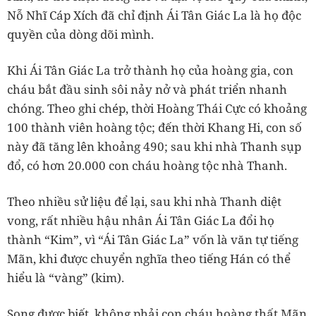
Nỗ Nhĩ Cáp Xích đã chỉ định Ái Tân Giác La là họ độc
quyền của dòng dõi mình.
Khi Ái Tân Giác La trở thành họ của hoàng gia, con
cháu bắt đầu sinh sôi nảy nở và phát triển nhanh
chóng. Theo ghi chép, thời Hoàng Thái Cực có khoảng
100 thành viên hoàng tộc; đến thời Khang Hi, con số
này đã tăng lên khoảng 490; sau khi nhà Thanh sụp
đổ, có hơn 20.000 con cháu hoàng tộc nhà Thanh.
Theo nhiều sử liệu để lại, sau khi nhà Thanh diệt
vong, rất nhiều hậu nhân Ái Tân Giác La đổi họ
thành “Kim”, vì “Ái Tân Giác La” vốn là văn tự tiếng
Mãn, khi được chuyển nghĩa theo tiếng Hán có thể
hiểu là “vàng” (kim).
Song được biết, không phải con cháu hoàng thất Mãn