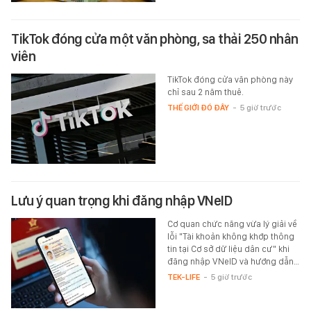
TikTok đóng cửa một văn phòng, sa thải 250 nhân
viên
TikTok đóng cửa văn phòng này
chỉ sau 2 năm thuê.
THẾ GIỚI ĐÓ ĐÂY
-
5 giờ trước
Lưu ý quan trọng khi đăng nhập VNeID
Cơ quan chức năng vừa lý giải về
lỗi "Tài khoản không khớp thông
tin tại Cơ sở dữ liệu dân cư" khi
đăng nhập VNeID và hướng dẫn…
TEK-LIFE
-
5 giờ trước