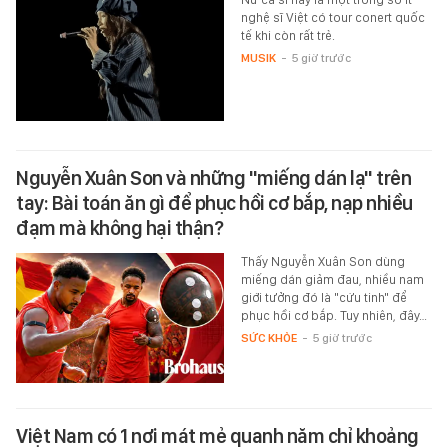
nghệ sĩ Việt có tour conert quốc
tế khi còn rất trẻ.
MUSIK
-
5 giờ trước
Nguyễn Xuân Son và những "miếng dán lạ" trên
tay: Bài toán ăn gì để phục hồi cơ bắp, nạp nhiều
đạm mà không hại thận?
Thấy Nguyễn Xuân Son dùng
miếng dán giảm đau, nhiều nam
giới tưởng đó là "cứu tinh" để
phục hồi cơ bắp. Tuy nhiên, đây…
SỨC KHỎE
-
5 giờ trước
Việt Nam có 1 nơi mát mẻ quanh năm chỉ khoảng