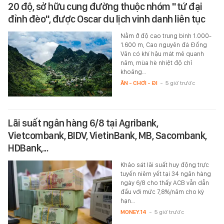
20 độ, sở hữu cung đường thuộc nhóm "tứ đại
đỉnh đèo", được Oscar du lịch vinh danh liên tục
Nằm ở độ cao trung bình 1.000-
1.600 m, Cao nguyên đá Đồng
Văn có khí hậu mát mẻ quanh
năm, mùa hè nhiệt độ chỉ
khoảng…
ĂN - CHƠI - ĐI
-
5 giờ trước
Lãi suất ngân hàng 6/8 tại Agribank,
Vietcombank, BIDV, VietinBank, MB, Sacombank,
HDBank,...
Khảo sát lãi suất huy động trực
tuyến niêm yết tại 34 ngân hàng
ngày 6/8 cho thấy ACB vẫn dẫn
đầu với mức 7,8%/năm cho kỳ
hạn…
MONEY.14
-
5 giờ trước